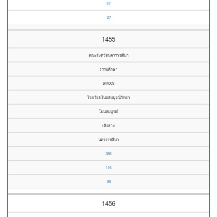
47
27
1455
คณะจังหวัดนครราชสีมา
ธรรมศึกษา
644009
โรงเรียนโนนสมบูรณ์วิทยา
โนนสมบูรณ์
เสิงสาง
นครราชสีมา
386
116
86
1456