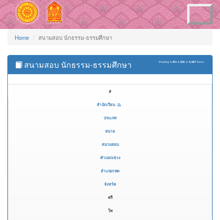
Toggle
navigation
Home
สนามสอบ นักธรรม-ธรรมศึกษา
สนามสอบ นักธรรม-ธรรมศึกษา
Showing
1,451-1,500
of
6,887
items.
#
สำนักเรียน
ประเภท
สนาม
สนามสอบ
ตำบล/แขวง
อำเภอ/เขต
จังหวัด
ตรี
โท