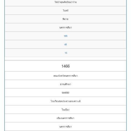
วัดป่าคุณสัมปันนาราม
โบสถ์
พิมาย
นครราชสีมา
185
48
15
1466
คณะจังหวัดนครราชสีมา
ธรรมศึกษา
644050
โรงเรียนชลประทานสงเคราะห์
ในเมือง
เมืองนครราชสีมา
นครราชสีมา