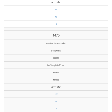
นครราชสีมา
49
46
5
1475
คณะจังหวัดนครราชสีมา
ธรรมศึกษา
644058
โรงเรียนภูมิสิทธิ์วิทยา
ชุมพวง
ชุมพวง
นครราชสีมา
122
36
7