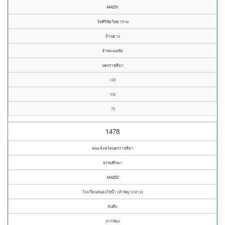
444251
วัดศิริชัยวิทยาราม
บ้านยาง
ลำทะเมนชัย
นครราชสีมา
145
102
79
1478
คณะจังหวัดนครราชสีมา
ธรรมศึกษา
444252
โรงเรียนหนองไข่น้ำ (ลำพญากลาง)
จันทึก
ปากช่อง