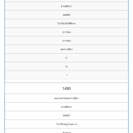
ธรรมศึกษา
444250
โรงเรียนกีรติศึกษา
ปากช่อง
ปากช่อง
นครราชสีมา
57
22
7
1490
คณะจังหวัดนครราชสีมา
ธรรมศึกษา
644037
โรงเรียนบุญวัฒนา ๒
หัวทะเล