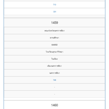
713
331
1459
คณะจังหวัดนครราชสีมา
ธรรมศึกษา
644002
โรงเรียนสุรนารีวิทยา
ในเมือง
เมืองนครราชสีมา
นครราชสีมา
748
-
-
1460