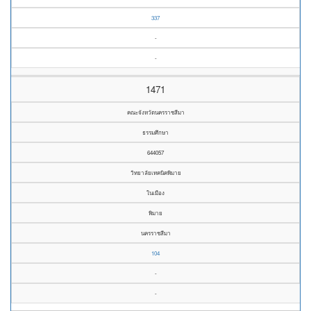
337
-
-
1471
คณะจังหวัดนครราชสีมา
ธรรมศึกษา
644057
วิทยาลัยเทคนิคพิมาย
ในเมือง
พิมาย
นครราชสีมา
104
-
-