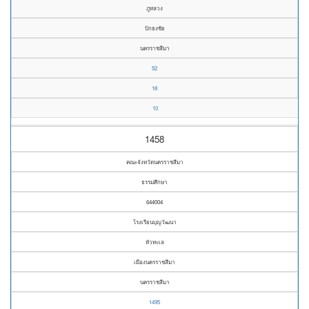
ภูหลวง
ปักธงชัย
นครราชสีมา
52
18
10
1458
คณะจังหวัดนครราชสีมา
ธรรมศึกษา
644004
โรงเรียนบุญวัฒนา
หัวทะเล
เมืองนครราชสีมา
นครราชสีมา
1495