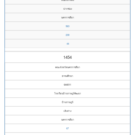
ปากช่อง
นครราชสีมา
563
239
44
1454
คณะจังหวัดนครราชสีมา
ธรรมศึกษา
644011
โรงเรียนบ้านราษฎร์พัฒนา
บ้านราษฎร์
เสิงสาง
นครราชสีมา
67