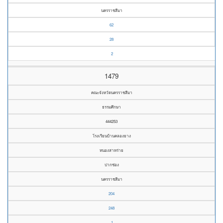
นครราชสีมา
62
28
2
1479
คณะจังหวัดนครราชสีมา
ธรรมศึกษา
444253
โรงเรียนบ้านคลองยาง
หนองสาหร่าย
ปากช่อง
นครราชสีมา
204
248
1