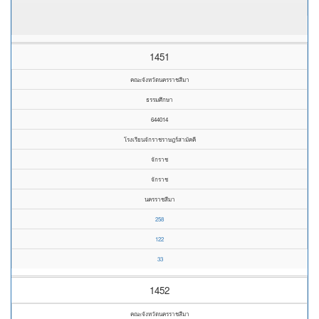
1451
คณะจังหวัดนครราชสีมา
ธรรมศึกษา
644014
โรงเรียนจักราชราษฎร์สามัคคี
จักราช
จักราช
นครราชสีมา
258
122
33
1452
คณะจังหวัดนครราชสีมา