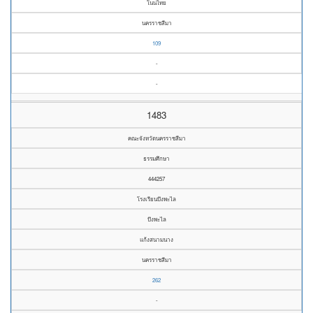
โนนไทย
นครราชสีมา
109
-
-
1483
คณะจังหวัดนครราชสีมา
ธรรมศึกษา
444257
โรงเรียนบึงพะไล
บึงพะไล
แก้งสนามนาง
นครราชสีมา
262
-