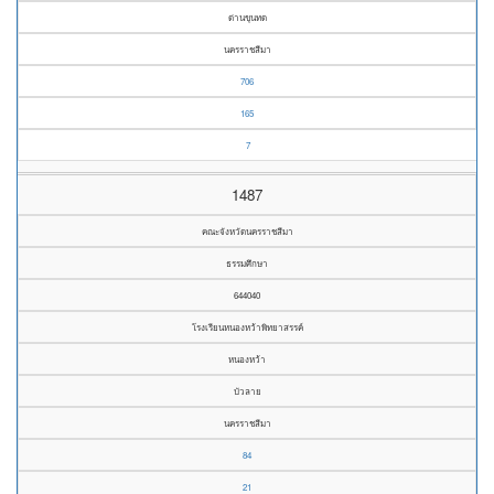
ด่านขุนทด
นครราชสีมา
706
165
7
1487
คณะจังหวัดนครราชสีมา
ธรรมศึกษา
644040
โรงเรียนหนองหว้าพิทยาสรรค์
หนองหว้า
บัวลาย
นครราชสีมา
84
21