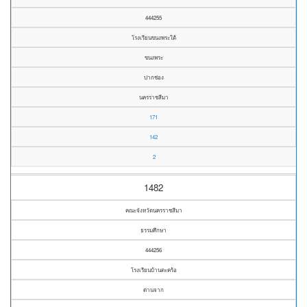
444255
โรงเรียนขนงพระใต้
ขนงพระ
ปากช่อง
นครราชสีมา
171
142
2
1482
คณะจังหวัดนครราชสีมา
ธรรมศึกษา
444256
โรงเรียนบ้านตะคร้อ
ด่านจาก