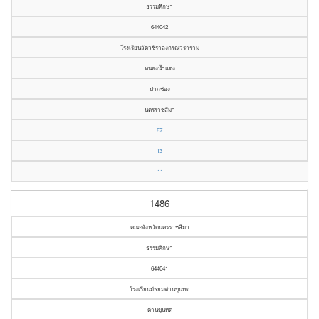
ธรรมศึกษา
644042
โรงเรียนวัดวชิราลงกรณวราราม
หนองน้ำแดง
ปากช่อง
นครราชสีมา
87
13
11
1486
คณะจังหวัดนครราชสีมา
ธรรมศึกษา
644041
โรงเรียนมัธยมด่านขุนทด
ด่านขุนทด