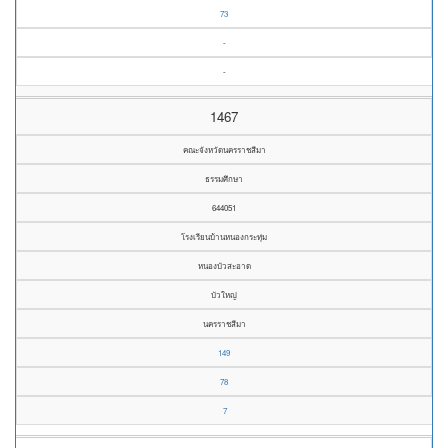
73
-
-
1467
คณะจังหวัดนครราชสีมา
ธรรมศึกษา
644051
โรงเรียนบ้านหนองกระทุ่ม
หนองบัวสะอาด
บัวใหญ่
นครราชสีมา
149
78
7