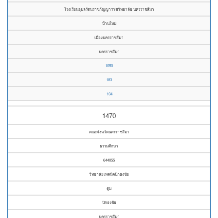
โรงเรียนอุบลรัตนราชกัญญาราชวิทยาลัย นครราชสีมา
บ้านใหม่
เมืองนครราชสีมา
นครราชสีมา
1050
183
104
1470
คณะจังหวัดนครราชสีมา
ธรรมศึกษา
644055
วิทยาลัยเทคนิคปักธงชัย
ตูม
ปักธงชัย
นครราชสีมา