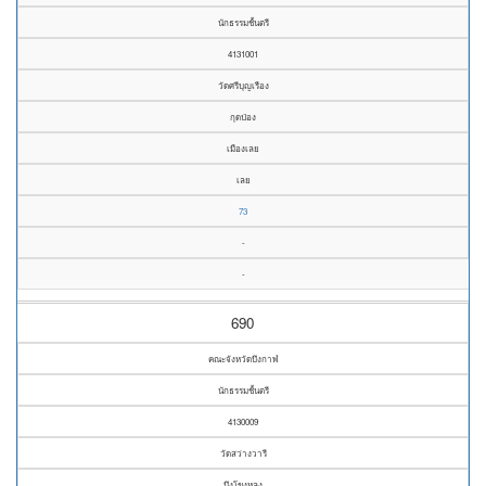
นักธรรมชั้นตรี
4131001
วัดศรีบุญเรือง
กุดป่อง
เมืองเลย
เลย
73
-
-
690
คณะจังหวัดบึงกาฬ
นักธรรมชั้นตรี
4130009
วัดสว่างวารี
บึงโขงหลง