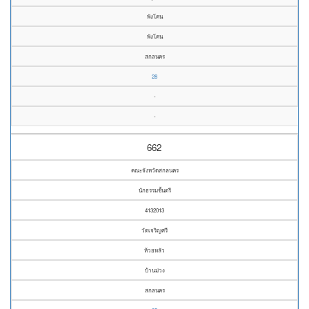
พังโคน
พังโคน
สกลนคร
28
-
-
662
คณะจังหวัดสกลนคร
นักธรรมชั้นตรี
4132013
วัดเจริญศรี
ห้วยหลัว
บ้านม่วง
สกลนคร