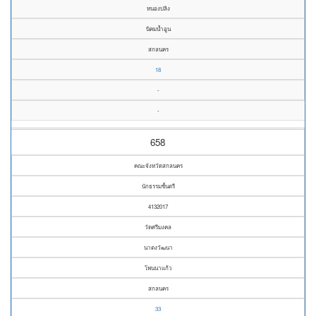
หนองปลิง
นิคมน้ำอูน
สกลนคร
18
-
-
658
คณะจังหวัดสกลนคร
นักธรรมชั้นตรี
4132017
วัดศรีมงคล
นาตงวัฒนา
โพนนาแก้ว
สกลนคร
33