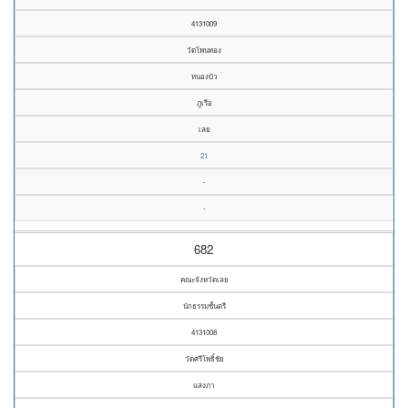
4131009
วัดโพนทอง
หนองบัว
ภูเรือ
เลย
21
-
-
682
คณะจังหวัดเลย
นักธรรมชั้นตรี
4131008
วัดศรีโพธิ์ชัย
แสงภา