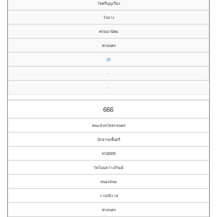
วัดศรีบุญเรือง
วังยาง
พรรณานิคม
สกลนคร
25
-
-
666
คณะจังหวัดสกลนคร
นักธรรมชั้นตรี
4132009
วัดโนนสว่างภิรมย์
หนองสนม
วานรนิวาส
สกลนคร