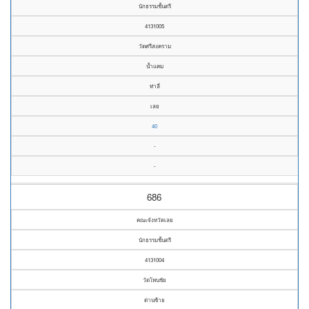
นักธรรมชั้นตรี
4131005
วัดศรีสงคราม
น้ำแคม
ท่าลี่
เลย
40
-
-
686
คณะจังหวัดเลย
นักธรรมชั้นตรี
4131004
วัดโพนชัย
ด่านซ้าย