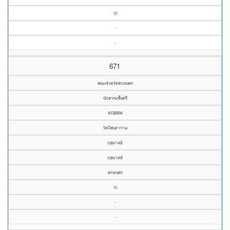
18
-
-
671
คณะจังหวัดสกลนคร
นักธรรมชั้นตรี
4132004
วัดโพนธาราม
กุสุมาลย์
กุสุมาลย์
สกลนคร
16
-
-