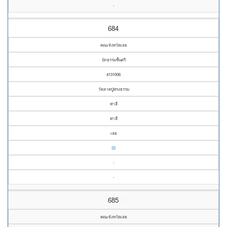
-
684
คณะจังหวัดเลย
นักธรรมชั้นตรี
4131006
วัดลาดปู่ทรงธรรม
ท่าลี่
ท่าลี่
เลย
22
-
-
685
คณะจังหวัดเลย