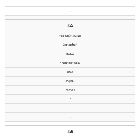
-
-
655
คณะจังหวัดสกลนคร
นักธรรมชั้นตรี
4132020
วัดทุ่งมนศิริพลเมือง
ทุ่งแก
เจริญศิลป์
สกลนคร
21
-
-
656