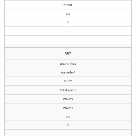
ด่านซ้าย
เลย
32
-
-
687
คณะจังหวัดเลย
นักธรรมชั้นตรี
4131003
วัดสันติวนาราม
เชียงคาน
เชียงคาน
เลย
52
-