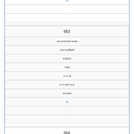
32
-
-
663
คณะจังหวัดสกลนคร
นักธรรมชั้นตรี
4132012
วัดทุ่ง
อากาศ
อากาศอำนวย
สกลนคร
39
-
-
664