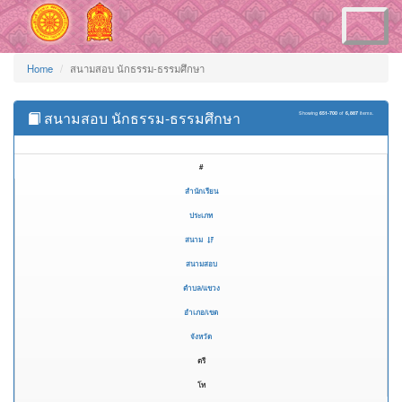
Toggle
navigation
Home
สนามสอบ นักธรรม-ธรรมศึกษา
สนามสอบ นักธรรม-ธรรมศึกษา
Showing
651-700
of
6,887
items.
#
สำนักเรียน
ประเภท
สนาม
สนามสอบ
ตำบล/แขวง
อำเภอ/เขต
จังหวัด
ตรี
โท