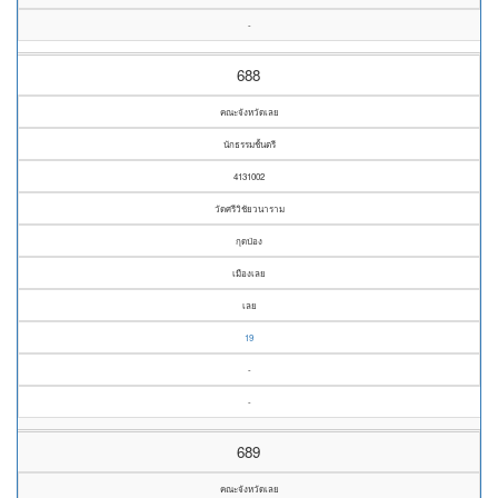
-
688
คณะจังหวัดเลย
นักธรรมชั้นตรี
4131002
วัดศรีวิชัยวนาราม
กุดป่อง
เมืองเลย
เลย
19
-
-
689
คณะจังหวัดเลย