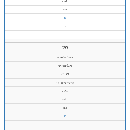
นาแห้ว
เลย
14
-
-
683
คณะจังหวัดเลย
นักธรรมชั้นตรี
4131007
วัดวีรราษฎร์บำรุง
นาด้วง
นาด้วง
เลย
23
-