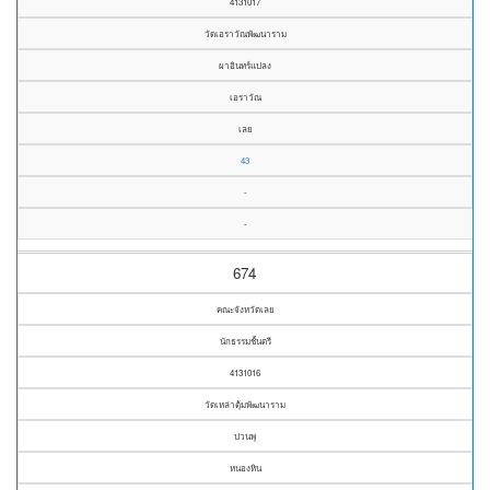
4131017
วัดเอราวัณพัฒนาราม
ผาอินทร์แปลง
เอราวัณ
เลย
43
-
-
674
คณะจังหวัดเลย
นักธรรมชั้นตรี
4131016
วัดเหล่าตุ้มพัฒนาราม
ปวนพุ
หนองหิน