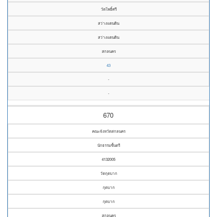
วัดโพธิ์ศรี
สว่างแดนดิน
สว่างแดนดิน
สกลนคร
43
-
-
670
คณะจังหวัดสกลนคร
นักธรรมชั้นตรี
4132005
วัดกุดบาก
กุดบาก
กุดบาก
สกลนคร