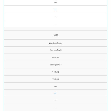
เลย
17
-
-
675
คณะจังหวัดเลย
นักธรรมชั้นตรี
4131015
วัดศรีบุญเรือง
วังสะพุง
วังสะพุง
เลย
41
-
-