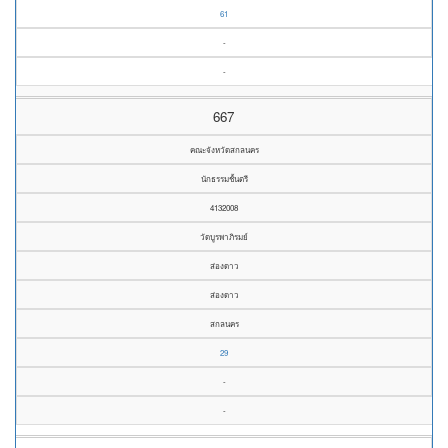
61
-
-
667
คณะจังหวัดสกลนคร
นักธรรมชั้นตรี
4132008
วัดบูรพาภิรมย์
ส่องดาว
ส่องดาว
สกลนคร
29
-
-