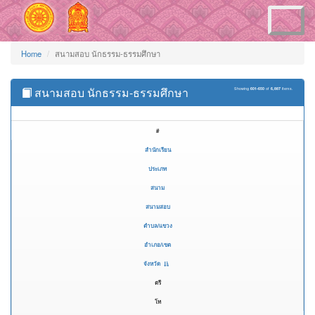
Toggle
navigation
Home
สนามสอบ นักธรรม-ธรรมศึกษา
สนามสอบ นักธรรม-ธรรมศึกษา
Showing
601-650
of
6,887
items.
#
สำนักเรียน
ประเภท
สนาม
สนามสอบ
ตำบล/แขวง
อำเภอ/เขต
จังหวัด
ตรี
โท