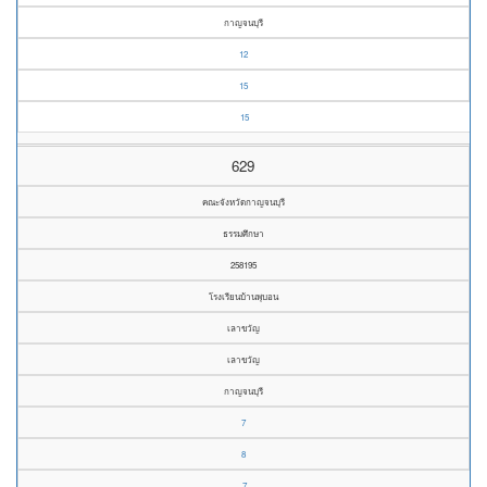
กาญจนบุรี
12
15
15
629
คณะจังหวัดกาญจนบุรี
ธรรมศึกษา
258195
โรงเรียนบ้านพุบอน
เลาขวัญ
เลาขวัญ
กาญจนบุรี
7
8
7