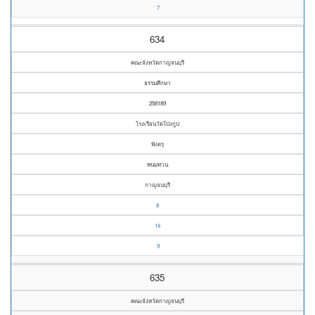
7
634
คณะจังหวัดกาญจนบุรี
ธรรมศึกษา
258189
โรงเรียนวัดโป่งกูป
พังตรุ
พนมทวน
กาญจนบุรี
8
14
9
635
คณะจังหวัดกาญจนบุรี