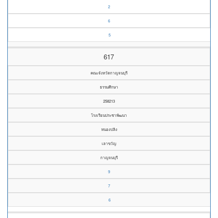
2
6
5
617
คณะจังหวัดกาญจนบุรี
ธรรมศึกษา
258213
โรงเรียนประชาพัฒนา
หนองปลิง
เลาขวัญ
กาญจนบุรี
9
7
6