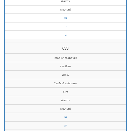
พนมทวน
กาญจนบุรี
26
17
4
633
คณะจังหวัดกาญจนบุรี
ธรรมศึกษา
258190
โรงเรียนบ้านบ่อระแหง
พังตรุ
พนมทวน
กาญจนบุรี
30
37