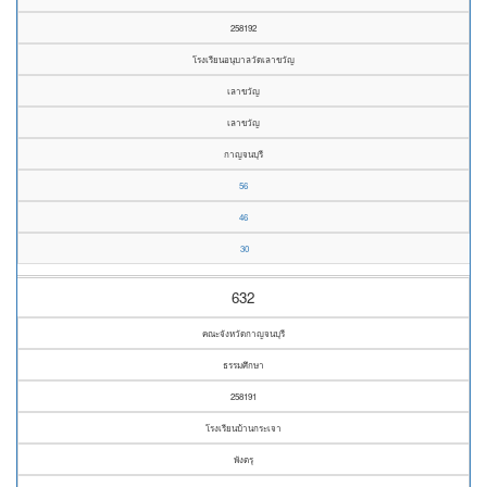
258192
โรงเรียนอนุบาลวัดเลาขวัญ
เลาขวัญ
เลาขวัญ
กาญจนบุรี
56
46
30
632
คณะจังหวัดกาญจนบุรี
ธรรมศึกษา
258191
โรงเรียนบ้านกระเจา
พังตรุ