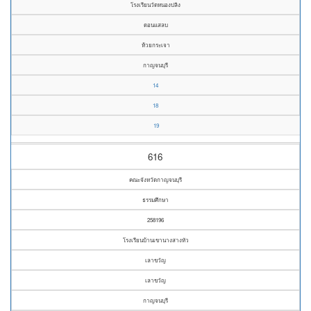
โรงเรียนวัดหนองปลิง
ดอนแสลบ
ห้วยกระเจา
กาญจนบุรี
14
18
19
616
คณะจังหวัดกาญจนบุรี
ธรรมศึกษา
258196
โรงเรียนบ้านเขานางสางหัว
เลาขวัญ
เลาขวัญ
กาญจนบุรี