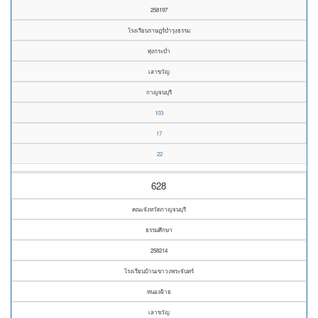
258197
โรงเรียนราษฎร์บำรุงธรรม
ทุ่งกระบ่ำ
เลาขวัญ
กาญจนบุรี
103
17
22
628
คณะจังหวัดกาญจนบุรี
ธรรมศึกษา
258214
โรงเรียนบ้านเขาวงพระจันทร์
หนองฝ้าย
เลาขวัญ