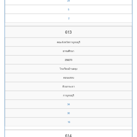
24
5
2
613
คณะจังหวัดกาญจนบุรี
ธรรมศึกษา
258270
โรงเรียนบ้านตลุง
ดอนแสลบ
ห้วยกระเจา
กาญจนบุรี
34
30
16
614