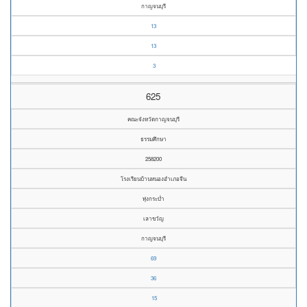
กาญจนบุรี
13
13
3
625
คณะจังหวัดกาญจนบุรี
ธรรมศึกษา
258200
โรงเรียนบ้านหนองอำเภอจีน
ทุ่งกระบ่ำ
เลาขวัญ
กาญจนบุรี
69
36
15