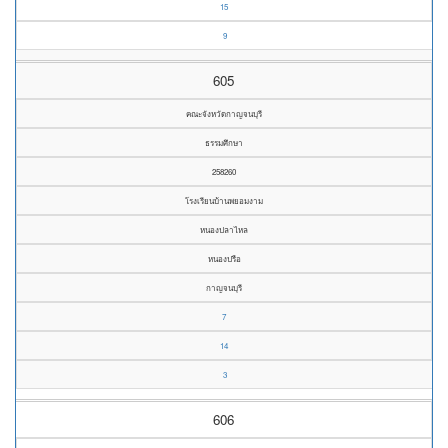
15
9
605
คณะจังหวัดกาญจนบุรี
ธรรมศึกษา
258260
โรงเรียนบ้านพยอมงาม
หนองปลาไหล
หนองปรือ
กาญจนบุรี
7
14
3
606