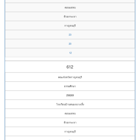
ดอนแสลบ
ห้วยกระเจา
กาญจนบุรี
23
20
12
612
คณะจังหวัดกาญจนบุรี
ธรรมศึกษา
258269
โรงเรียนบ้านหนองนางเลิ้ง
ดอนแสลบ
ห้วยกระเจา
กาญจนบุรี