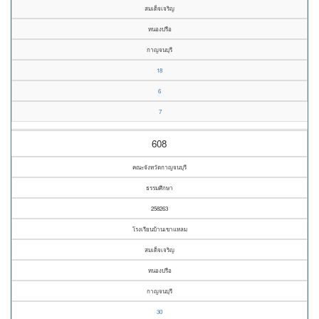
สมเด็จเจริญ
หนองปรือ
กาญจนบุรี
18
6
7
608
คณะจังหวัดกาญจนบุรี
ธรรมศึกษา
258263
โรงเรียนบ้านเขาแหลม
สมเด็จเจริญ
หนองปรือ
กาญจนบุรี
30