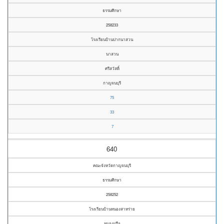
ธรรมศึกษา
258233
โรงเรียนบ้านปากนาสวน
นาสวน
ศรีสวัสดิ์
กาญจนบุรี
75
33
7
640
คณะจังหวัดกาญจนบุรี
ธรรมศึกษา
258252
โรงเรียนบ้านหนองสาหร่าย
หนองปรือ