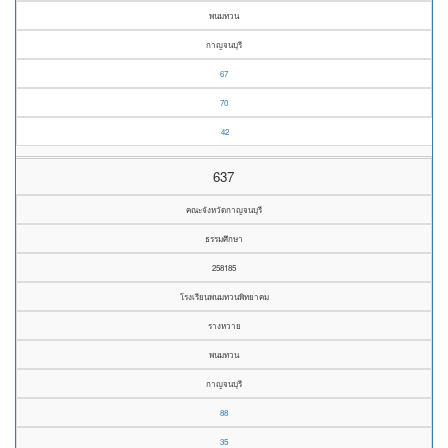
พนมทวน
กาญจนบุรี
67
70
42
637
คณะจังหวัดกาญจนบุรี
ธรรมศึกษา
258185
โรงเรียนพนมทวนพิทยาคม
รางหวาย
พนมทวน
กาญจนบุรี
88
35