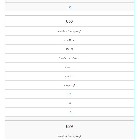
32
638
คณะจังหวัดกาญจนบุรี
ธรรมศึกษา
258186
โรงเรียนบ้านโคราช
รางหวาย
พนมทวน
กาญจนบุรี
12
10
10
639
คณะจังหวัดกาญจนบุรี