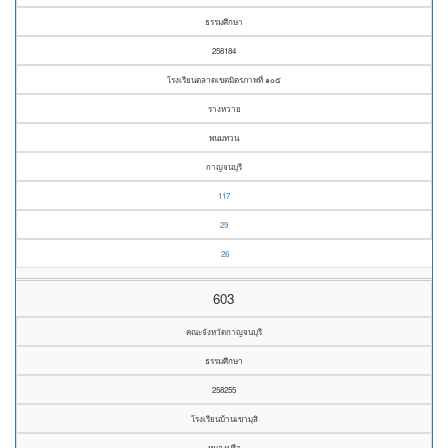
ธรรมศึกษา
258184
โรงเรียนตลาดเขตมิตรภาพที่ ๑๐๕
รางหวาย
พนมทวน
กาญจนบุรี
117
29
26
603
คณะจังหวัดกาญจนบุรี
ธรรมศึกษา
258255
โรงเรียนบ้านเขามุสิ
หนองปรือ