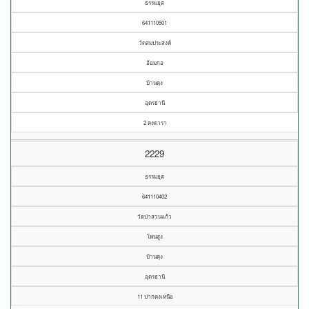
ธรรมยุต
641110501
วัดสมประสงค์
อ้อมกอ
บ้านดุง
อุดรธานี
2 ดงดารา
2229
ธรรมยุต
641110402
วัดป่าสวนแก้ว
โพนสูง
บ้านดุง
อุดรธานี
11 ปากดงเหนือ