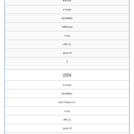
ธรรมยุต
641090602
วัดศิริมงคล
นายูง
ศรีธาตุ
อุดรธานี
6
2254
ธรรมยุต
641090601
วัดป่าโพนพระเจ้า
นายูง
ศรีธาตุ
อุดรธานี