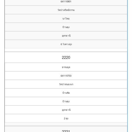
641110801
วัดป่าสถิตย์ธรรม
นาไหม
บ้านดุง
อุดรธานี
6 วังคางฮุง
2220
ธรรมยุต
641110703
วัดป่าหนองแก
บ้านชัย
บ้านดุง
อุดรธานี
2 ทุ่ง
2221