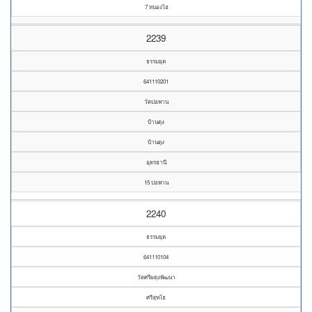
7 หนองไฮ
2239
ธรรมยุต
641110201
วัดปอพาน
บ้านดุง
บ้านดุง
อุดรธานี
15 ปอพาน
2240
ธรรมยุต
641110104
วัดศรีผดุงพัฒนา
ศรีสุทโธ