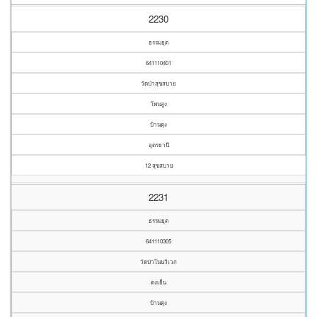
2230
ธรรมยุต
641110401
วัดป่าสุขสบาย
โพนสูง
บ้านดุง
อุดรธานี
12 สุขสบาย
2231
ธรรมยุต
641110305
วัดป่าโนนวิเวก
ดงเย็น
บ้านดุง