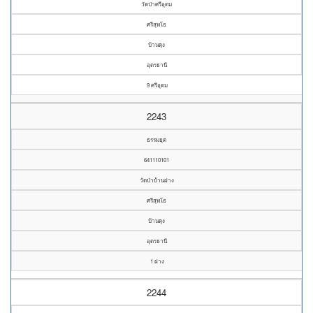
วัดป่าศรีอุดม
ศรีสุทโธ
บ้านดุง
อุดรธานี
9 ศรีอุดม
2243
ธรรมยุต
641110101
วัดป่าบ้านฝาง
ศรีสุทโธ
บ้านดุง
อุดรธานี
1 ฝาง
2244