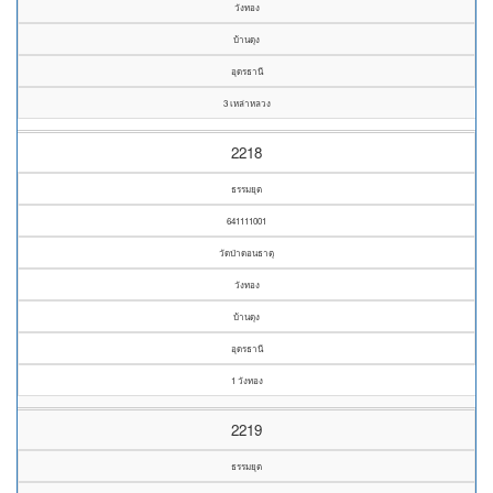
วังทอง
บ้านดุง
อุดรธานี
3 เหล่าหลวง
2218
ธรรมยุต
641111001
วัดป่าดอนธาตุ
วังทอง
บ้านดุง
อุดรธานี
1 วังทอง
2219
ธรรมยุต