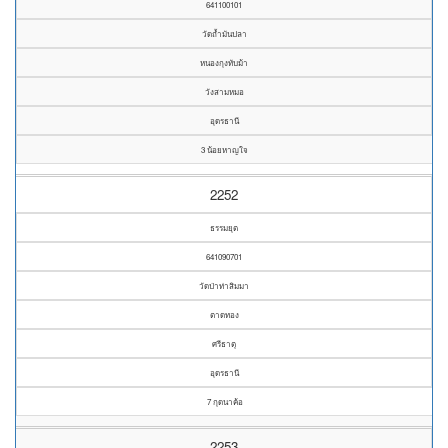
641100101
วัดถ้ำมันปลา
หนองกุงทับม้า
วังสามหมอ
อุดรธานี
3 น้อยหาญใจ
2252
ธรรมยุต
641090701
วัดป่าท่าสิมมา
ตาดทอง
ศรีธาตุ
อุดรธานี
7 กุดนาค้อ
2253