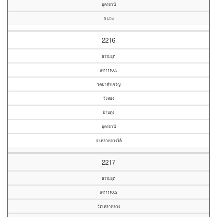
อุดรธานี
9 ม่วง
2216
ธรรมยุต
641111003
วัดป่าคำเจริญ
วังทอง
บ้านดุง
อุดรธานี
8 เหล่าหลวงใต้
2217
ธรรมยุต
641111002
วัดเหล่าหลวง