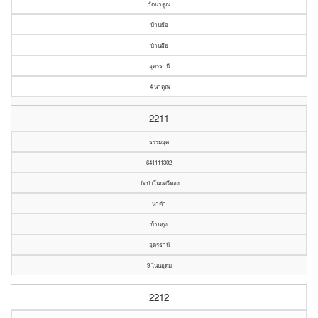
วัดนาคูณ
บ้านผือ
บ้านผือ
อุดรธานี
4 นาคูณ
2211
ธรรมยุต
641111302
วัดป่าโนนศรีทอง
นาคำ
บ้านดุง
อุดรธานี
9 โนนอุดม
2212