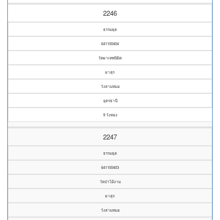
2246
ธรรมยุต
641100404
วัดผาเทพนิมิต
ผาสุก
วังสามหมอ
อุดรธานี
9 วังทอง
2247
ธรรมยุต
641100403
วัดป่าไม้งาม
ผาสุก
วังสามหมอ