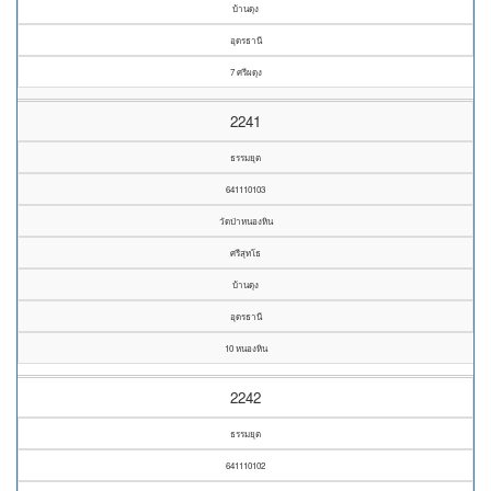
บ้านดุง
อุดรธานี
7 ศรีผดุง
2241
ธรรมยุต
641110103
วัดป่าหนองหิน
ศรีสุทโธ
บ้านดุง
อุดรธานี
10 หนองหิน
2242
ธรรมยุต
641110102