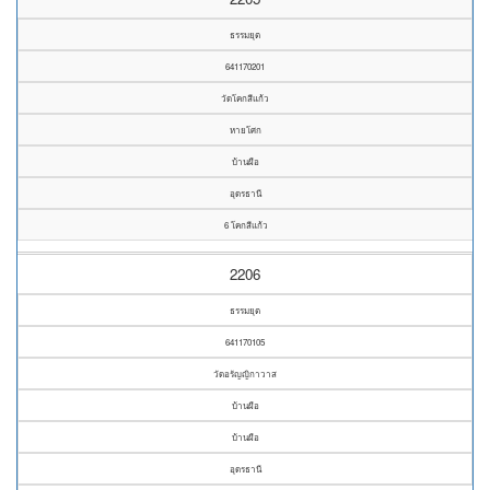
ธรรมยุต
641170201
วัดโคกสีแก้ว
หายโศก
บ้านผือ
อุดรธานี
6 โคกสีแก้ว
2206
ธรรมยุต
641170105
วัดอรัญญิกาวาส
บ้านผือ
บ้านผือ
อุดรธานี