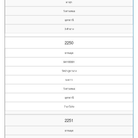
ผาสุก
วังสามหมอ
อุดรธานี
3 คำยาง
2250
ธรรมยุต
641100301
วัดป่าภูยานาง
บะยาว
วังสามหมอ
อุดรธานี
7 นาโปร่ง
2251
ธรรมยุต