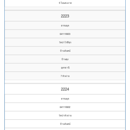
5 โนนสะอาด
2223
ธรรมยุต
641110603
วัดป่าไร่สีสุก
บ้านจันทน์
บ้านดุง
อุดรธานี
7 หัวฝาย
2224
ธรรมยุต
641110602
วัดป่าหัวฝาย
บ้านจันทน์