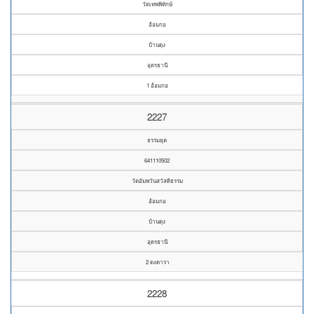
วัดเทพพิทักษ์
อ้อมกอ
บ้านดุง
อุดรธานี
1 อ้อมกอ
2227
ธรรมยุต
641110502
วัดอัมพวันสวัสดิธรรม
อ้อมกอ
บ้านดุง
อุดรธานี
2 ดงดารา
2228