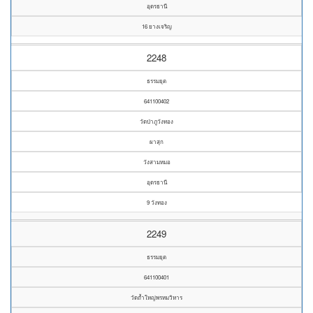
อุดรธานี
16 ยางเจริญ
2248
ธรรมยุต
641100402
วัดป่าภูวังทอง
ผาสุก
วังสามหมอ
อุดรธานี
9 วังทอง
2249
ธรรมยุต
641100401
วัดถ้ำใหญ่พรหมวิหาร