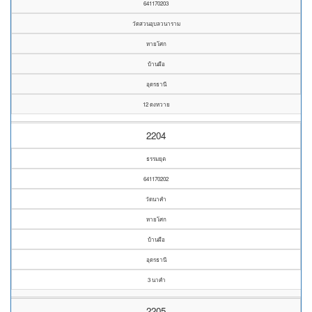
641170203
วัดสวนอุบลวนาราม
หายโศก
บ้านผือ
อุดรธานี
12 ดงหวาย
2204
ธรรมยุต
641170202
วัดนาคำ
หายโศก
บ้านผือ
อุดรธานี
3 นาคำ
2205