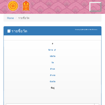
Toggle
navigation
Home
รายชื่อวัด
รายชื่อวัด
Showing
2,201-2,300
of
44,172
items.
#
นิกาย
รหัสวัด
วัด
ตำบล
อำเภอ
จังหวัด
ที่อยู่