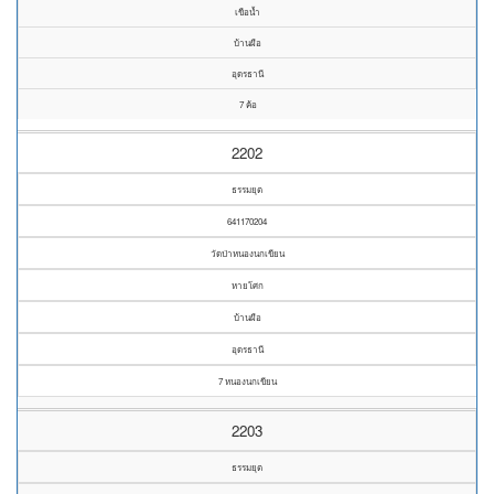
เขือน้ำ
บ้านผือ
อุดรธานี
7 ค้อ
2202
ธรรมยุต
641170204
วัดป่าหนองนกเขียน
หายโศก
บ้านผือ
อุดรธานี
7 หนองนกเขียน
2203
ธรรมยุต