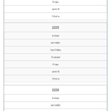
บ้านดุง
อุดรธานี
7 หัวฝาย
2225
ธรรมยุต
641110601
วัดป่าไร่สีสุก
บ้านจันทน์
บ้านดุง
อุดรธานี
7 หัวฝาย
2226
ธรรมยุต
641110503