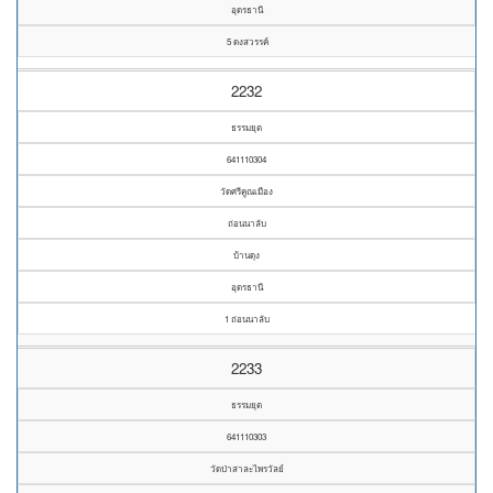
อุดรธานี
5 ดงสวรรค์
2232
ธรรมยุต
641110304
วัดศรีคูณเมือง
ถ่อนนาลับ
บ้านดุง
อุดรธานี
1 ถ่อนนาลับ
2233
ธรรมยุต
641110303
วัดป่าสาละไพรวัลย์