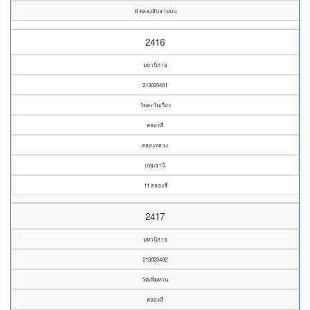
6 คลองสิบสามบน
2416
มหานิกาย
213020401
วัดตะวันเรือง
คลองสี่
คลองหลวง
ปทุมธานี
11 คลองสี่
2417
มหานิกาย
213020402
วัดเพิ่มทาน
คลองสี่