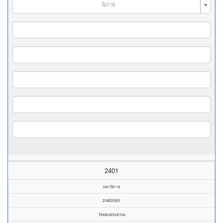
นิกาย
2401
มหานิกาย
214031001
วัดทองทรงธรรม