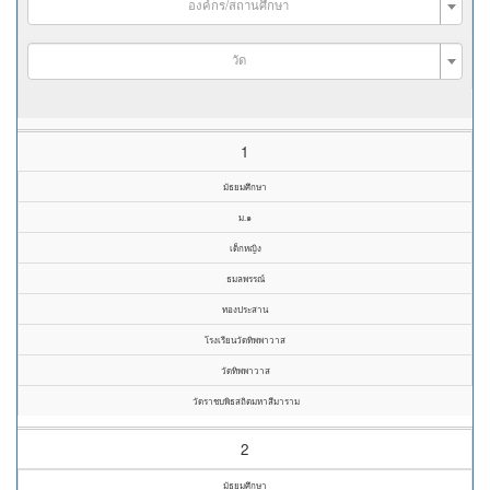
องค์กร/สถานศึกษา
วัด
1
มัธยมศึกษา
ม.๑
เด็กหญิง
ธมลพรรณ์
ทองประสาน
โรงเรียนวัดทิพพาวาส
วัดทิพพาวาส
วัดราชบพิธสถิตมหาสีมาราม
2
มัธยมศึกษา