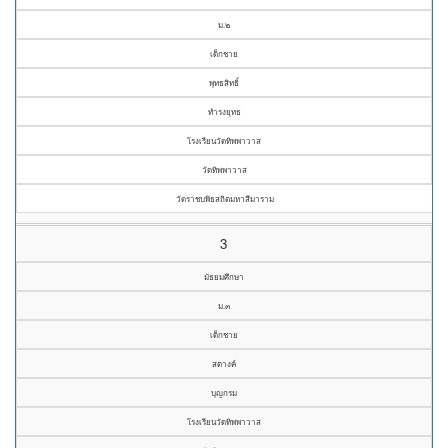
ม.๒
เด็กชาย
พุทธสิทธิ์
ทำรงยุทธ
โรงเรียนวัดทิพพาวาส
วัดทิพพาวาส
วัดราชบพิธสถิตมหาสีมาราม
3
มัธยมศึกษา
ม.๓
เด็กชาย
สตางค์
บุญกรม
โรงเรียนวัดทิพพาวาส