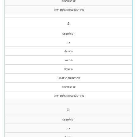
วัดทิพพาวาส
วัดราชบพิธสถิตมหาสีมาราม
4
มัธยมศึกษา
ม.๒
เด็กชาย
ธนภรณ์
ปานพรม
โรงเรียนวัดทิพพาวาส
วัดทิพพาวาส
วัดราชบพิธสถิตมหาสีมาราม
5
มัธยมศึกษา
ม.๒