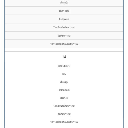
เด็กหญิง
พิไลวรรณ
อิ่มขุนทอง
โรงเรียนวัดทิพพาวาส
วัดทิพพาวาส
วัดราชบพิธสถิตมหาสีมาราม
14
มัธยมศึกษา
ม.๒
เด็กหญิง
จุฬาลักษณ์
เพียวงษ์
โรงเรียนวัดทิพพาวาส
วัดทิพพาวาส
วัดราชบพิธสถิตมหาสีมาราม