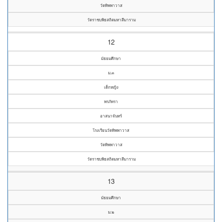
วัดทิพพาวาส
วัดราชบพิธสถิตมหาสีมาราม
12
มัธยมศึกษา
ม.๓
เด็กหญิง
พรภัทรา
อาสนาจันทร์
โรงเรียนวัดทิพพาวาส
วัดทิพพาวาส
วัดราชบพิธสถิตมหาสีมาราม
13
มัธยมศึกษา
ม.๒