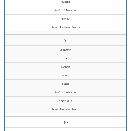
สนั่นไทย
โรงเรียนวัดทิพพาวาส
วัดทิพพาวาส
วัดราชบพิธสถิตมหาสีมาราม
9
มัธยมศึกษา
ม.๒
เด็กหญิง
พรรนิภา
สาไทย
โรงเรียนวัดทิพพาวาส
วัดทิพพาวาส
วัดราชบพิธสถิตมหาสีมาราม
10