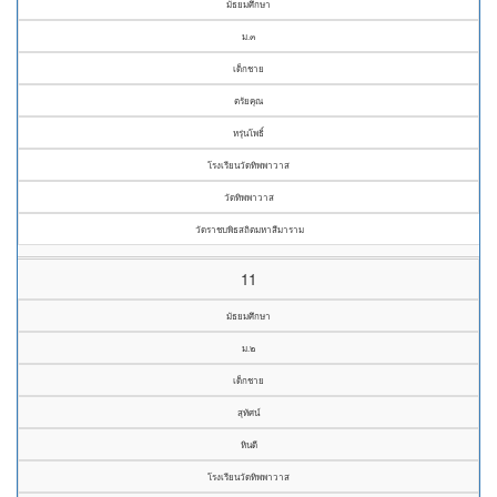
มัธยมศึกษา
ม.๓
เด็กชาย
ตรัยคุณ
หรุ่นโพธิ์
โรงเรียนวัดทิพพาวาส
วัดทิพพาวาส
วัดราชบพิธสถิตมหาสีมาราม
11
มัธยมศึกษา
ม.๒
เด็กชาย
สุทัศน์
หินดี
โรงเรียนวัดทิพพาวาส