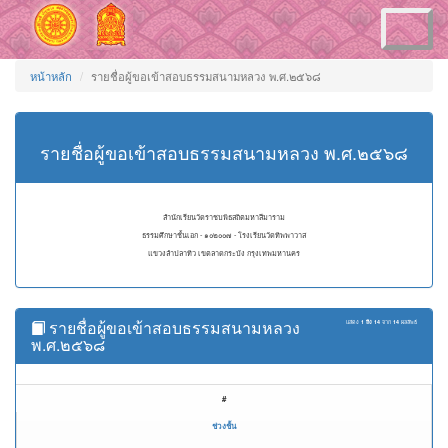
Toggle
navigation
หน้าหลัก
รายชื่อผู้ขอเข้าสอบธรรมสนามหลวง พ.ศ.๒๕๖๘
รายชื่อผู้ขอเข้าสอบธรรมสนามหลวง พ.ศ.๒๕๖๘
สำนักเรียนวัดราชบพิธสถิตมหาสีมาราม
ธรรมศึกษาชั้นเอก - ๑๐๒๐๐๗ - โรงเรียนวัดทิพพาวาส
แขวงลำปลาทิว เขตลาดกระบัง กรุงเทพมหานคร
รายชื่อผู้ขอเข้าสอบธรรมสนามหลวง
แสดง
1 ถึง 14
จาก
14
ผลลัพธ์
พ.ศ.๒๕๖๘
#
ช่วงชั้น