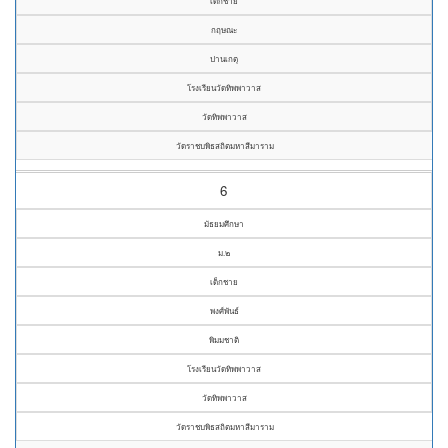
เด็กชาย
กฤษณะ
ปานเกตุ
โรงเรียนวัดทิพพาวาส
วัดทิพพาวาส
วัดราชบพิธสถิตมหาสีมาราม
6
มัธยมศึกษา
ม.๒
เด็กชาย
พงศ์พันธ์
พิมมชาติ
โรงเรียนวัดทิพพาวาส
วัดทิพพาวาส
วัดราชบพิธสถิตมหาสีมาราม