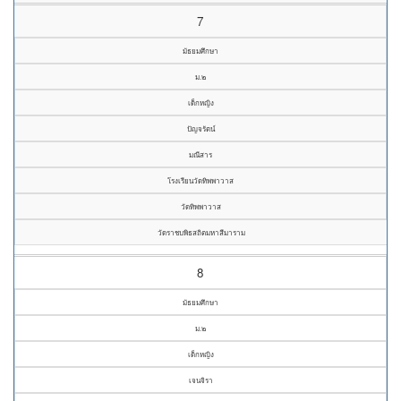
7
มัธยมศึกษา
ม.๒
เด็กหญิง
ปัญจรัตน์
มณีสาร
โรงเรียนวัดทิพพาวาส
วัดทิพพาวาส
วัดราชบพิธสถิตมหาสีมาราม
8
มัธยมศึกษา
ม.๒
เด็กหญิง
เจนจิรา