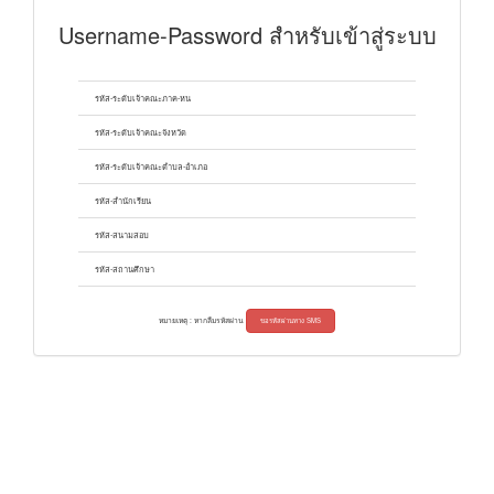
Username-Password สำหรับเข้าสู่ระบบ
รหัส-ระดับเจ้าคณะภาค-หน
รหัส-ระดับเจ้าคณะจังหวัด
รหัส-ระดับเจ้าคณะตำบล-อำเภอ
รหัส-สำนักเรียน
รหัส-สนามสอบ
รหัส-สถานศึกษา
หมายเหตุ : หากลืมรหัสผ่าน
ขอรหัสผ่านทาง SMS