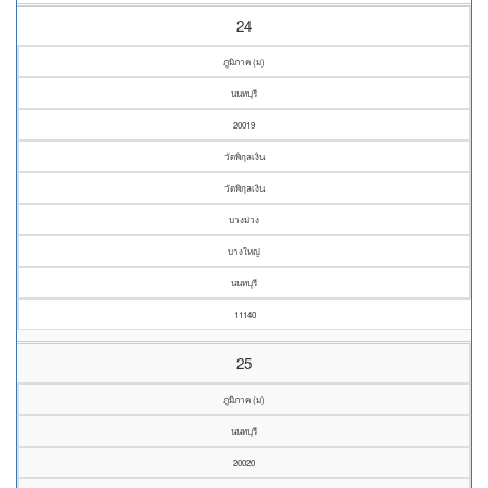
24
ภูมิภาค (ม)
นนทบุรี
20019
วัดพิกุลเงิน
วัดพิกุลเงิน
บางม่วง
บางใหญ่
นนทบุรี
11140
25
ภูมิภาค (ม)
นนทบุรี
20020