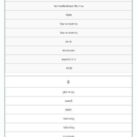
วัดราชบพิธสถิตมหาสีมาราม
10005
วัดอาษาสงคราม
วัดอาษาสงคราม
ตลาด
พระประแดง
สมุทรปราการ
10130
6
ภูมิภาค (ม)
นนทบุรี
20001
วัดบัวขวัญ
วัดบัวขวัญ
บางกระสอ