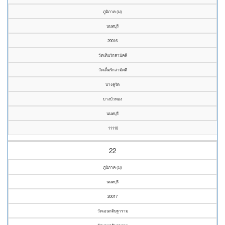
ภูมิภาค (ม)
นนทบุรี
20016
วัดเต็มรักสามัคคี
วัดเต็มรักสามัคคี
บางคูรัด
บางบัวทอง
นนทบุรี
11110
22
ภูมิภาค (ม)
นนทบุรี
20017
วัดเอนกดิษฐาราม