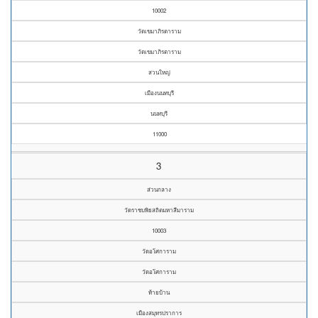
10002
วัดเขมาภิรตาราม
วัดเขมาภิรตาราม
สวนใหญ่
เมืองนนทบุรี
นนทบุรี
11000
3
ส่วนกลาง
วัดราชบพิธสถิตมหาสีมาราม
10003
วัดอโศการาม
วัดอโศการาม
ท้ายบ้าน
เมืองสมุทรปราการ