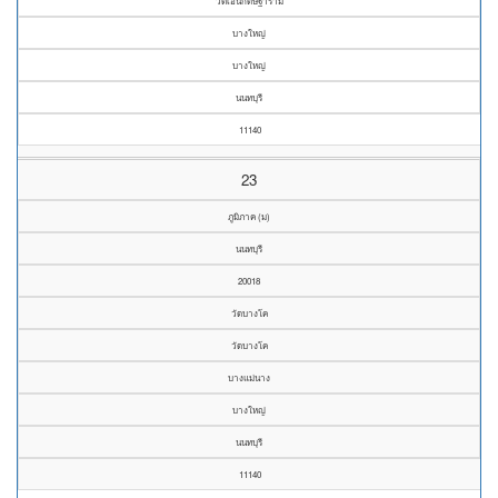
วัดเอนกดิษฐาราม
บางใหญ่
บางใหญ่
นนทบุรี
11140
23
ภูมิภาค (ม)
นนทบุรี
20018
วัดบางโค
วัดบางโค
บางแม่นาง
บางใหญ่
นนทบุรี
11140