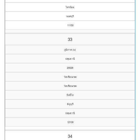
ไทรน้อย
นนทบุรี
11150
33
ภูมิภาค (ม)
ปทุมธานี
20028
วัดเขียนเขต
วัดเขียนเขต
บึงยี่โถ
ธัญบุรี
ปทุมธานี
12130
34