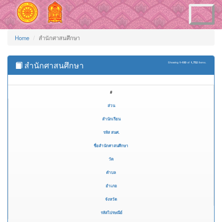
Toggle
navigation
Home
สำนักศาสนศึกษา
สำนักศาสนศึกษา
Showing
1-100
of
1,752
items.
#
ส่วน
สำนักเรียน
รหัส สนศ.
ชื่อสำนักศาสนศึกษา
วัด
ตำบล
อำเภอ
จังหวัด
รหัสไปรษณีย์