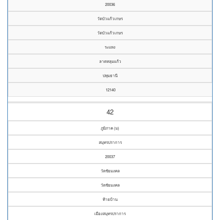
20036
วัดบัวแก้วเกษร
วัดบัวแก้วเกษร
ระแหง
ลาดหลุมแก้ว
ปทุมธานี
12140
42
ภูมิภาค (ม)
สมุทรปราการ
20037
วัดชัยมงคล
วัดชัยมงคล
ท้ายบ้าน
เมืองสมุทรปราการ