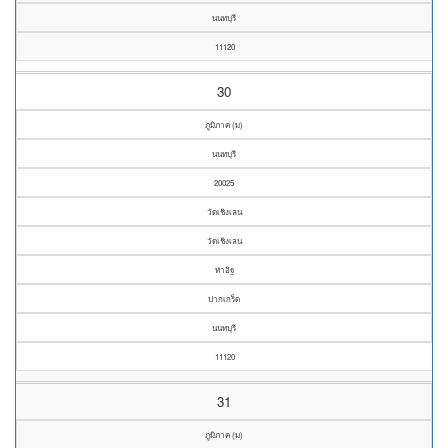
นนทบุรี
11120
30
ภูมิภาค (ม)
นนทบุรี
20025
วัดเชิงเลน
วัดเชิงเลน
ท่าอิฐ
ปากเกร็ด
นนทบุรี
11120
31
ภูมิภาค (ม)