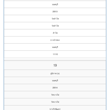
นนทบุรี
20013
วัดลำโพ
วัดลำโพ
ลำโพ
บางบัวทอง
นนทบุรี
11110
19
ภูมิภาค (ม)
นนทบุรี
20014
วัดบางไผ่
วัดบางไผ่
บางรักพัฒนา