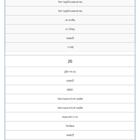
วัดราษฎร์ประคองธรรม
วัดราษฎร์ประคองธรรม
เสาธงหิน
บางใหญ่
นนทบุรี
11140
26
ภูมิภาค (ม)
นนทบุรี
20021
วัดอ่วมอ่องประชานฤมิต
วัดอ่วมอ่องประชานฤมิต
หนองเพรางาย
ไทรน้อย
นนทบุรี