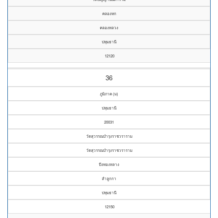
คลองหก
คลองหลวง
ปทุมธานี
12120
36
ภูมิภาค (ม)
ปทุมธานี
20031
วัดสุวรรณบำรุงราชวราราม
วัดสุวรรณบำรุงราชวราราม
บึงทองหลาง
ลำลูกกา
ปทุมธานี
12150