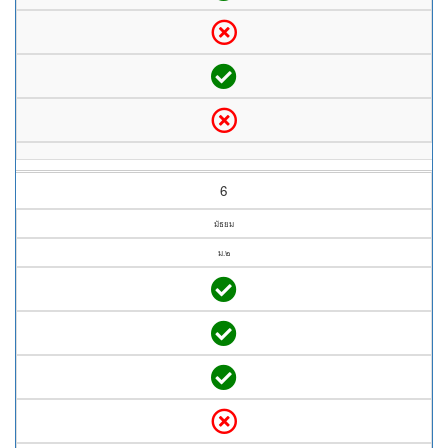
6
มัธยม
ม.๒