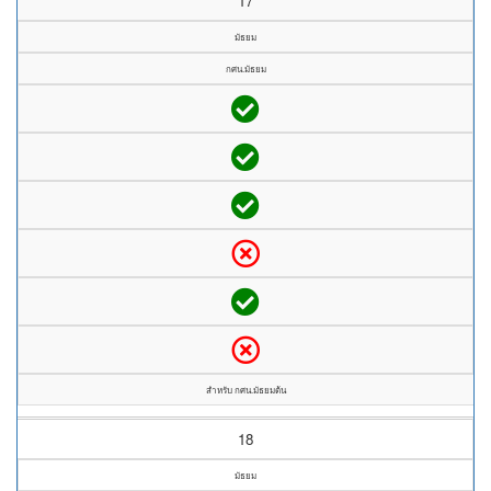
17
มัธยม
กศน.มัธยม
สำหรับ กศน.มัธยมต้น
18
มัธยม