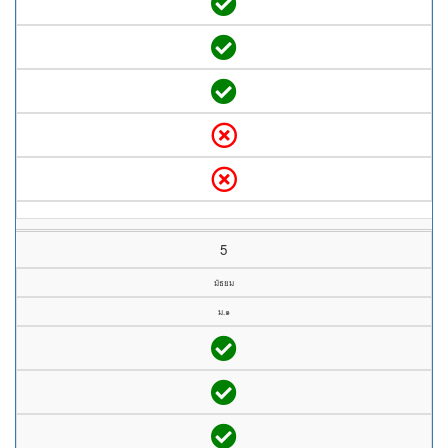
5
มัธยม
ม.๑