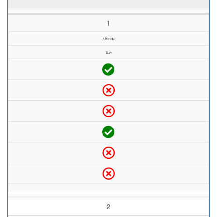
1
ประถม
ป.๓
2