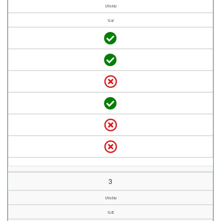
ประถม
ป.๔
3
ประถม
ป.๕