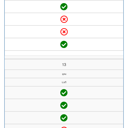
13
อุดม
ป.ตรี