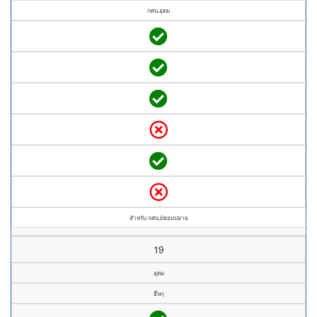
กศน.อุดม
สำหรับ กศน.มัธยมปลาย
19
อุดม
อื่นๆ