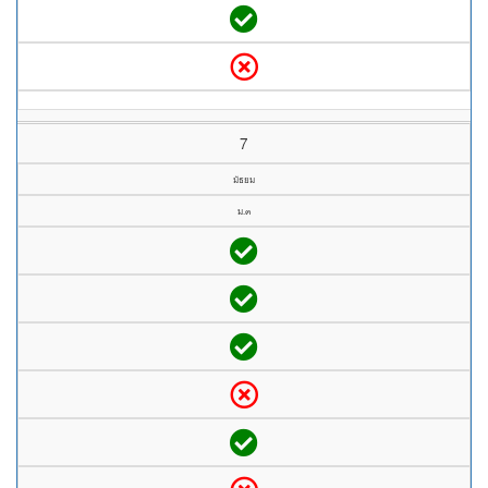
7
มัธยม
ม.๓