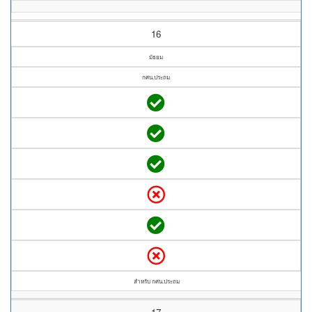
16
มัธยม
กศน.ประถม
สำหรับ กศน.ประถม