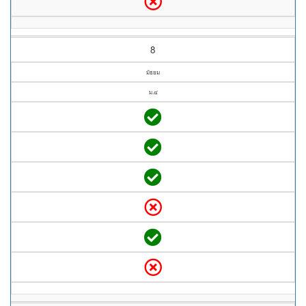
8
มัธยม
ม.๔