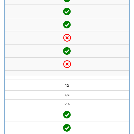
12
อุดม
ปวส.