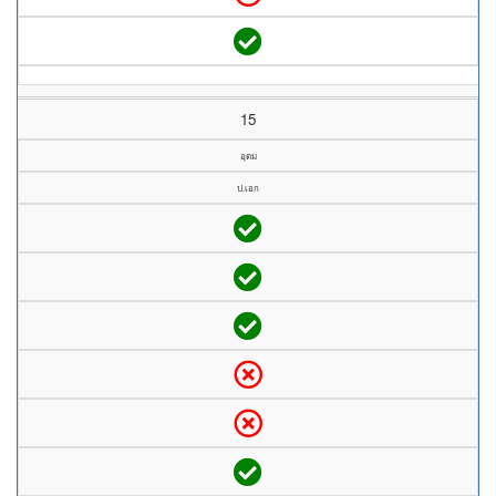
15
อุดม
ป.เอก