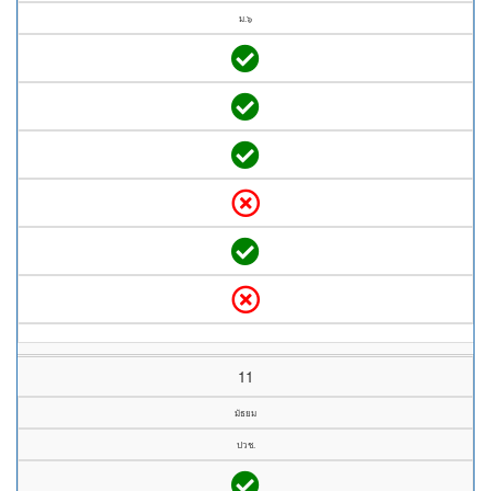
ม.๖
11
มัธยม
ปวช.