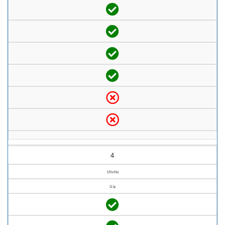
4
ประถม
ป.๖