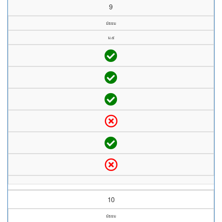
9
มัธยม
ม.๕
10
มัธยม