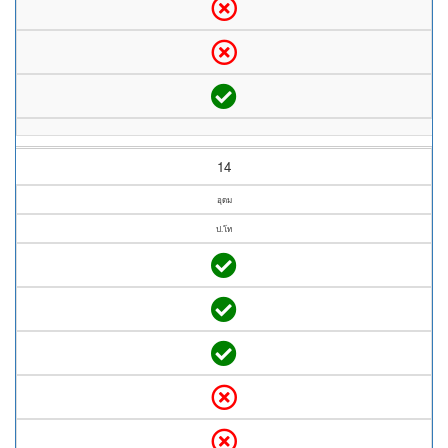
14
อุดม
ป.โท