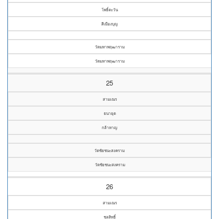
โพธิ์ตะวัน
สีเมืองบุญ
วัดมหาพฤฒาราม
วัดมหาพฤฒาราม
25
สามเณร
ธนายุต
กล้าหาญ
วัดชัยชนะสงคราม
วัดชัยชนะสงคราม
26
สามเณร
ชลสิทธิ์