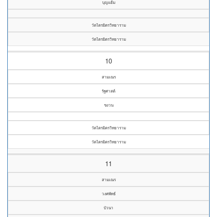
บุญแย้ม
วัดไตรมิตรวิทยาราม
วัดไตรมิตรวิทยาราม
10
สามเณร
รัฐศาสต์
ขงวน
วัดไตรมิตรวิทยาราม
วัดไตรมิตรวิทยาราม
11
สามเณร
วงศพัทธ์
บัวนา