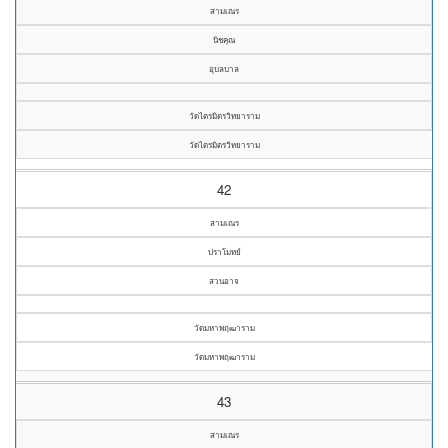
สามเณร
นิชคุณ
อุบลบาล
วัดไตรมิตรวิทยาราม
วัดไตรมิตรวิทยาราม
42
สามเณร
ปราโมทย์
สวนอาจ
วัดมหาพฤฒาราม
วัดมหาพฤฒาราม
43
สามเณร