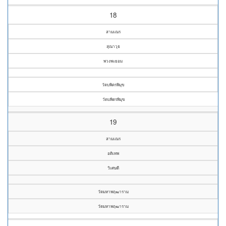
18
สามเณร
สุณาวุธ
พวงพะยอม
วัดบพิตรพิมุข
วัดบพิตรพิมุข
19
สามเณร
อดิเทพ
วิเศษดี
วัดมหาพฤฒาราม
วัดมหาพฤฒาราม