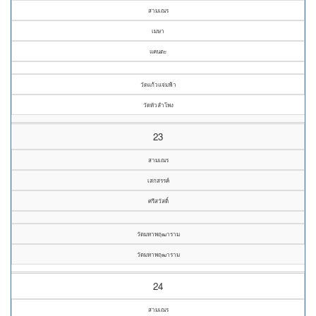
สามเณร
เมษา
แคนตะ
วัดแก้วแจ่มฟ้า
วัดหัวลำโพง
23
สามเณร
เสกสรรค์
ศรีสวัสดิ์
วัดมหาพฤฒาราม
วัดมหาพฤฒาราม
24
สามเณร