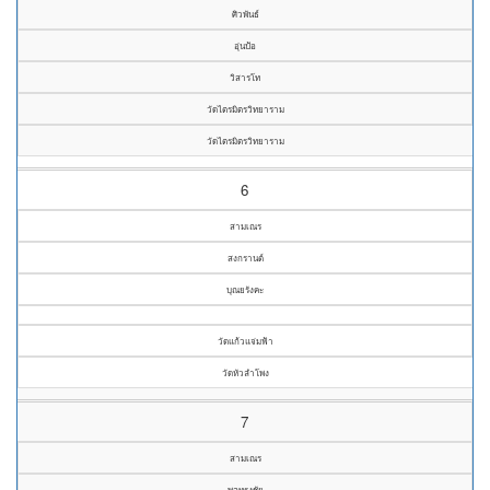
ศิวพันธ์
อุ่นป้อ
วิสารโท
วัดไตรมิตรวิทยาราม
วัดไตรมิตรวิทยาราม
6
สามเณร
สงกรานต์
บุณยรังคะ
วัดแก้วแจ่มฟ้า
วัดหัวลำโพง
7
สามเณร
พลทรงชัย