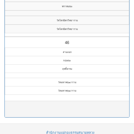
พราหมณะ
วัดไตรมิตรวิทยาราม
วัดไตรมิตรวิทยาราม
46
สามเณร
กฤษณะ
ฤทธิ์ธรรม
วัดมหาพฤฒาราม
วัดมหาพฤฒาราม
สำนักงานแม่กองธรรมสนามหลวง