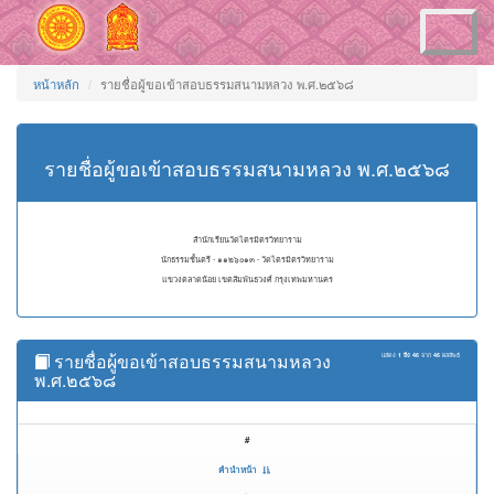
Toggle
navigation
หน้าหลัก
รายชื่อผู้ขอเข้าสอบธรรมสนามหลวง พ.ศ.๒๕๖๘
รายชื่อผู้ขอเข้าสอบธรรมสนามหลวง พ.ศ.๒๕๖๘
สำนักเรียนวัดไตรมิตรวิทยาราม
นักธรรมชั้นตรี - ๑๑๒๖๐๑๓ - วัดไตรมิตรวิทยาราม
แขวงตลาดน้อย เขตสัมพันธวงศ์ กรุงเทพมหานคร
รายชื่อผู้ขอเข้าสอบธรรมสนามหลวง
แสดง
1 ถึง 46
จาก
46
ผลลัพธ์
พ.ศ.๒๕๖๘
#
คำนำหน้า