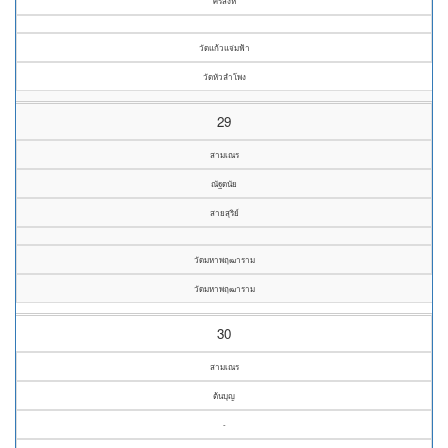
ศรีสิงห์
วัดแก้วแจ่มฟ้า
วัดหัวลำโพง
29
สามเณร
ณัฐดนัย
สายสุริย์
วัดมหาพฤฒาราม
วัดมหาพฤฒาราม
30
สามเณร
ต้นบุญ
-