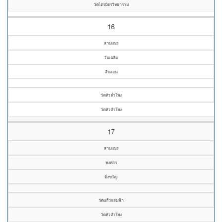
วัดไตรมิตรวิทยาราม
16
สามเณร
วันเฉลิม
สืบสอน
วัดหัวลำโพง
วัดหัวลำโพง
17
สามเณร
พงศกร
มิ่งขวัญ
วัดแก้วแจ่มฟ้า
วัดหัวลำโพง