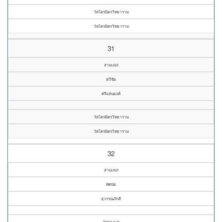
วัดไตรมิตรวิทยาราม
วัดไตรมิตรวิทยาราม
31
สามเณร
ทวีชัย
ศรีแสนยงค์
วัดไตรมิตรวิทยาราม
วัดไตรมิตรวิทยาราม
32
สามเณร
ทัศนัย
สุวรรณภักดี
วัดม่วงแค