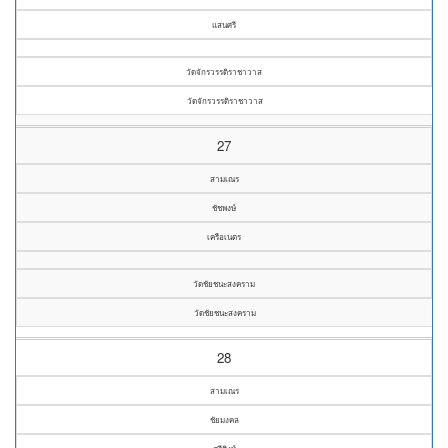
แสนศรี
วัดจักรวรรดิราชาวาส
วัดจักรวรรดิราชาวาส
27
สามเณร
ชัชพงษ์
เครือเนตร
วัดชัยชนะสงคราม
วัดชัยชนะสงคราม
28
สามเณร
ชัยมงคล