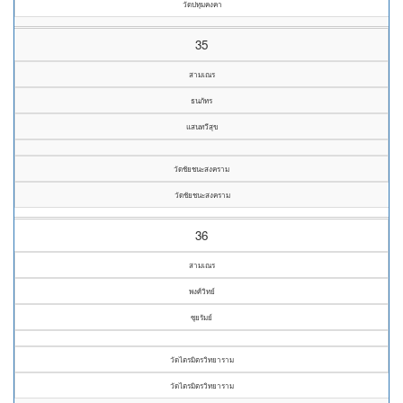
วัดปทุมคงคา
35
สามเณร
ธนภัทร
แสนทวีสุข
วัดชัยชนะสงคราม
วัดชัยชนะสงคราม
36
สามเณร
พงศ์วิทย์
ซุยรัมย์
วัดไตรมิตรวิทยาราม
วัดไตรมิตรวิทยาราม