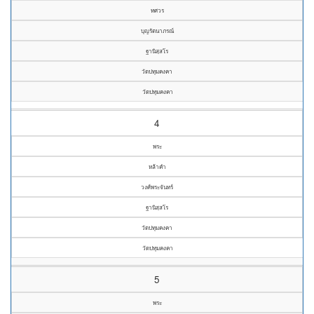
ทศวร
บุญรัตนาภรณ์
ฐานิสฺสโร
วัดปทุมคงคา
วัดปทุมคงคา
4
พระ
หล้าคำ
วงศ์พระจันทร์
ฐานิสฺสโร
วัดปทุมคงคา
วัดปทุมคงคา
5
พระ