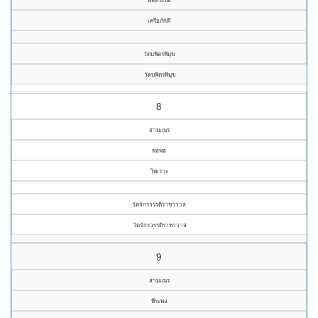
เครือภักดี
วัดบพิตรพิมุข
วัดบพิตรพิมุข
8
สามเณร
พลพล
ไพเราะ
วัดจักรวรรดิราชาวาส
วัดจักรวรรดิราชาวาส
9
สามเณร
พีระพล