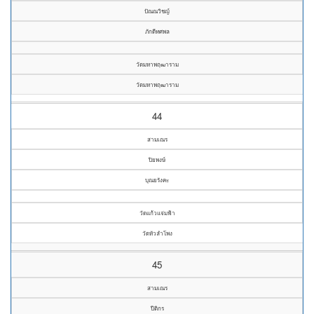
ปัณณวิชญ์
ภักดีทศพล
วัดมหาพฤฒาราม
วัดมหาพฤฒาราม
44
สามเณร
ปิยพงษ์
บุณยรังคะ
วัดแก้วแจ่มฟ้า
วัดหัวลำโพง
45
สามเณร
ปีติกร