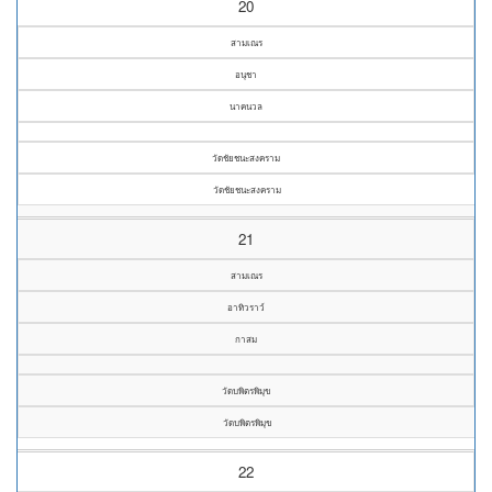
20
สามเณร
อนุชา
นาคนวล
วัดชัยชนะสงคราม
วัดชัยชนะสงคราม
21
สามเณร
อาทิวราว์
กาสม
วัดบพิตรพิมุข
วัดบพิตรพิมุข
22