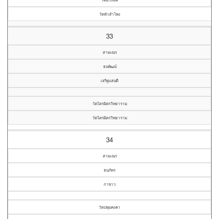
วัดหัวลำโพง
33
สามเณร
ธนพัฒน์
เสริฐแสนดี
วัดไตรมิตรวิทยาราม
วัดไตรมิตรวิทยาราม
34
สามเณร
ธนภัทร
กาขาว
วัดปทุมคงคา