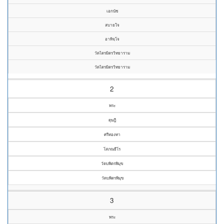
เอกนัช
สบายใจ
อาทิจฺโจ
วัดไตรมิตรวิทยาราม
วัดไตรมิตรวิทยาราม
2
พระ
ดุษฎี
ศรีทองทา
โสภณธีโร
วัดบพิตรพิมุข
วัดบพิตรพิมุข
3
พระ