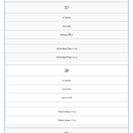
37
สามเณร
ธนาเดช
พลอยเกลี้ยง
วัดไตรมิตรวิทยาราม
วัดไตรมิตรวิทยาราม
38
สามเณร
ธนาเทพ
แหวนวงค์
วัดมหาพฤฒาราม
วัดมหาพฤฒาราม