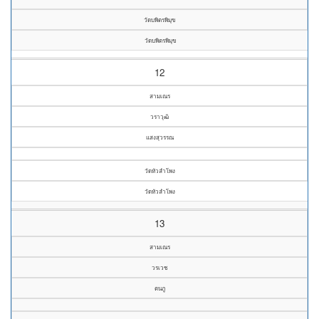
วัดบพิตรพิมุข
วัดบพิตรพิมุข
12
สามเณร
วราวุฒิ
แสงสุวรรณ
วัดหัวลำโพง
วัดหัวลำโพง
13
สามเณร
วรเวช
ตนภู