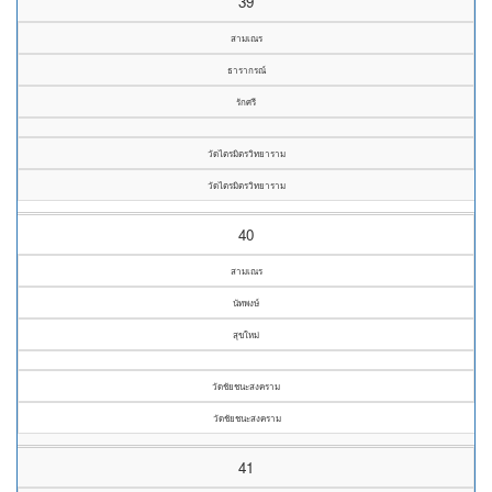
39
สามเณร
ธารากรณ์
รักศรี
วัดไตรมิตรวิทยาราม
วัดไตรมิตรวิทยาราม
40
สามเณร
นัทพงษ์
สุขใหม่
วัดชัยชนะสงคราม
วัดชัยชนะสงคราม
41