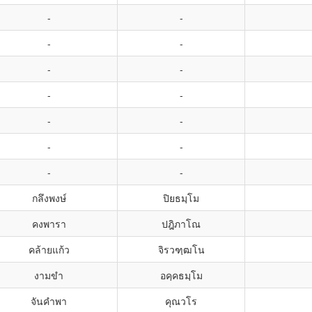
-
-
-
-
-
-
-
-
-
-
-
-
-
-
กลึงพงษ์
ปิยธมฺโม
คงพารา
ปฎิภาโณ
คล้ายแก้ว
จิรวฑฺฒโน
งามขำ
อคฺคธมฺโม
จันคำพา
คุณวโร