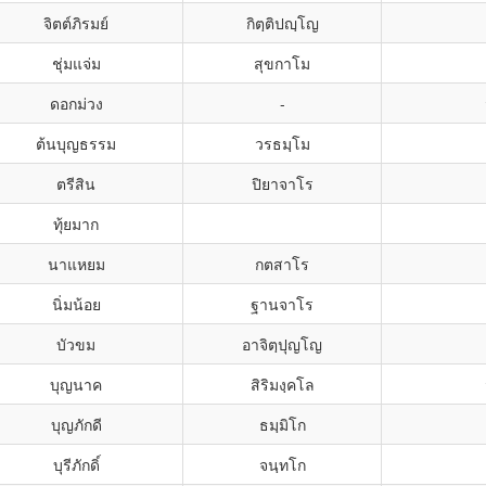
จิตต์ภิรมย์
กิตฺติปญฺโญ
ชุ่มแจ่ม
สุขกาโม
ดอกม่วง
-
ต้นบุญธรรม
วรธมฺโม
ตรีสิน
ปิยาจาโร
ทุ้ยมาก
นาแหยม
กตสาโร
นิ่มน้อย
ฐานจาโร
บัวขม
อาจิตฺปุญโญ
บุญนาค
สิริมงฺคโล
บุญภักดี
ธมฺมิโก
บุรีภักดิ์
จนฺทโก