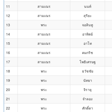
11
สามเณร
นนท์
12
สามเณร
สุริยะ
13
พระ
จอลินทู
14
สามเณร
อาทิตย์
15
สามเณร
อาโท
16
สามเณร
คมกริช
17
สามเณร
โพธิเศรษฐ
18
พระ
ธวัชชัย
19
พระ
นัทยา
20
พระ
จิรายุ
21
พระ
จำลอง
22
พระ
ศักดิ์ดา