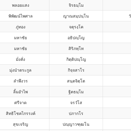
พลอยแสง
จิรธมฺโม
พิพัฒน์ไพศาล
ญาณสมฺปนฺโน
ว
ภู่ทอง
จตุรงฺโค
มหาชัย
อธิปญฺโญ
มหาชัย
สิริภทฺโท
มั่งคั่ง
กิตฺติปญฺโญ
มุ่งนำตระกูล
กิจฺจสาโร
ลำพึงวร
สนฺตจิตฺโต
ลิ้มอำไพ
ฐิตธมฺโม
ศรีจาด
จรวํโส
สิทธิโชคไกรรงค์
ปภากโร
สุขเจริญ
ปญฺญาวฑฺฒโน