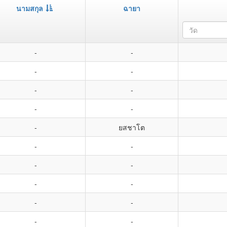
นามสกุล
ฉายา
วัด
-
-
-
-
-
-
-
-
-
ยสชาโต
-
-
-
-
-
-
-
-
-
-