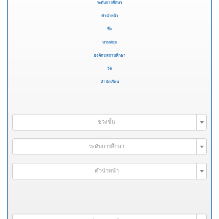
ระดับการศึกษา
คำนำหน้า
ชื่อ
นามสกุล
องค์กร/สถานศึกษา
วัด
สำนักเรียน
ช่วงชั้น
ระดับการศึกษา
คำนำหน้า