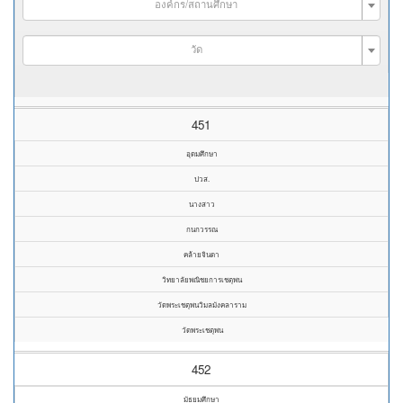
องค์กร/สถานศึกษา
วัด
451
อุดมศึกษา
ปวส.
นางสาว
กนกวรรณ
คล้ายจินดา
วิทยาลัยพณิชยการเชตุพน
วัดพระเชตุพนวิมลมังคลาราม
วัดพระเชตุพน
452
มัธยมศึกษา