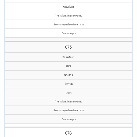
ชาญถิ่นดง
วิทยาลัยพณิชยการเชตุพน
วัดพระเชตุพนวิมลมังคลาราม
วัดพระเชตุพน
675
มัธยมศึกษา
ปวช.
นางสาว
สิดานัน
สุนทร
วิทยาลัยพณิชยการเชตุพน
วัดพระเชตุพนวิมลมังคลาราม
วัดพระเชตุพน
676