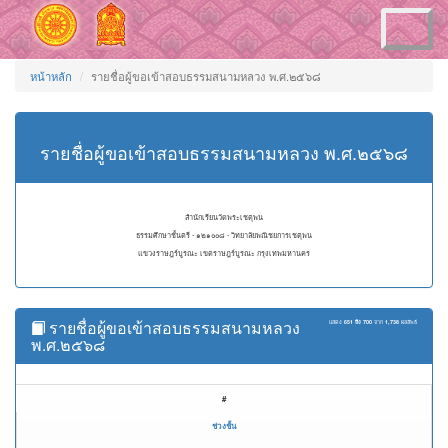
Toggle
navigation
หน้าหลัก
รายชื่อผู้ขอเข้าสอบธรรมสนามหลวง พ.ศ.๒๕๖๘
รายชื่อผู้ขอเข้าสอบธรรมสนามหลวง พ.ศ.๒๕๖๘
สำนักเรียนวัดพระเชตุพน
ธรรมศึกษาชั้นตรี - ๑๒๑๐๐๘ - วิทยาลัยพณิชยการเชตุพน
แขวงราษฎร์บูรณะ เขตราษฎร์บูรณะ กรุงเทพมหานคร
รายชื่อผู้ขอเข้าสอบธรรมสนามหลวง
แสดง
651 ถึง 700
จาก
1,738
ผลลัพธ์
พ.ศ.๒๕๖๘
#
ช่วงชั้น