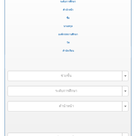
ระดับการศึกษา
คำนำหน้า
ชื่อ
นามสกุล
องค์กร/สถานศึกษา
วัด
สำนักเรียน
ช่วงชั้น
ระดับการศึกษา
คำนำหน้า