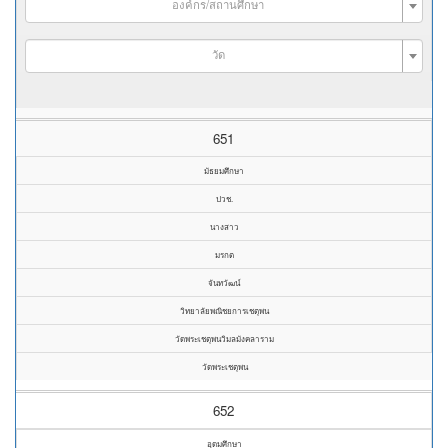
องค์กร/สถานศึกษา
วัด
651
มัธยมศึกษา
ปวช.
นางสาว
มรกต
จันทวัฒน์
วิทยาลัยพณิชยการเชตุพน
วัดพระเชตุพนวิมลมังคลาราม
วัดพระเชตุพน
652
อุดมศึกษา