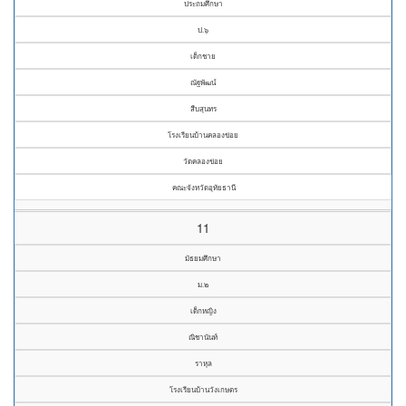
ประถมศึกษา
ป.๖
เด็กชาย
ณัฐพัฒน์
สืบสุนทร
โรงเรียนบ้านคลองข่อย
วัดคลองข่อย
คณะจังหวัดอุทัยธานี
11
มัธยมศึกษา
ม.๒
เด็กหญิง
ณิชานันท์
ราหุล
โรงเรียนบ้านวังเกษตร