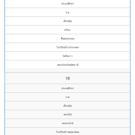
ประถมศึกษา
ป.๖
เด็กหญิง
ปวีณา
ชื่นดอนกลอย
โรงเรียนบ้านวังเกษตร
วัดบึงยาว
คณะจังหวัดอุทัยธานี
19
ประถมศึกษา
ป.๕
เด็กหญิง
พรปวีณ์
คงประจักษ์
โรงเรียนบ้านคลองข่อย