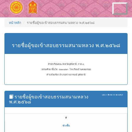
Toggle
navigation
หน้าหลัก
รายชื่อผู้ขอเข้าสอบธรรมสนามหลวง พ.ศ.๒๕๖๘
รายชื่อผู้ขอเข้าสอบธรรมสนามหลวง พ.ศ.๒๕๖๘
สำนักเรียนคณะจังหวัดอุทัยธานี ภาค ๓
ธรรมศึกษาชั้นโท - ๒๑๑๐๓๙ - โรงเรียนบ้านคลองข่อย
ตำบลไผ่เขียว อำเภอสว่างอารมณ์ อุทัยธานี
รายชื่อผู้ขอเข้าสอบธรรมสนามหลวง
แสดง
1 ถึง 45
จาก
45
ผลลัพธ์
พ.ศ.๒๕๖๘
#
ช่วงชั้น