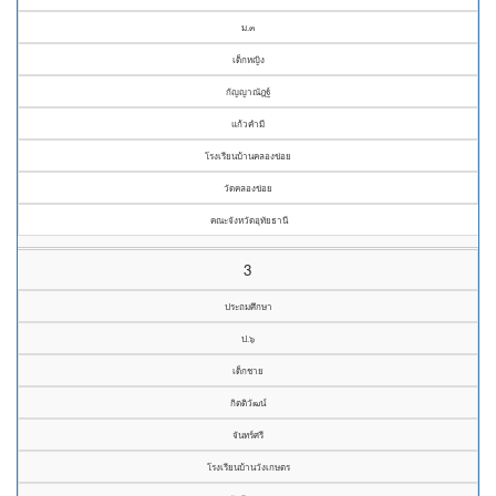
ม.๓
เด็กหญิง
กัญญาณัฎฐ์
แก้วคำมี
โรงเรียนบ้านคลองข่อย
วัดคลองข่อย
คณะจังหวัดอุทัยธานี
3
ประถมศึกษา
ป.๖
เด็กชาย
กิตติวัฒน์
จันทร์ศรี
โรงเรียนบ้านวังเกษตร