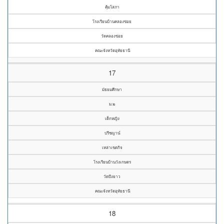
คุ้มโสภา
โรงเรียนบ้านคลองข่อย
วัดคลองข่อย
คณะจังหวัดอุทัยธานี
17
มัธยมศึกษา
ม.๒
เด็กหญิง
ปรีชญาน์
เหล่าเขตกิจ
โรงเรียนบ้านวังเกษตร
วัดบึงยาว
คณะจังหวัดอุทัยธานี
18