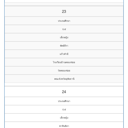
23
ประถมศึกษา
ป.๕
เด็กหญิง
พัทธ์ธีรา
แก้วคำมี
โรงเรียนบ้านคลองข่อย
วัดคลองข่อย
คณะจังหวัดอุทัยธานี
24
ประถมศึกษา
ป.๕
เด็กหญิง
พาทินธิดา