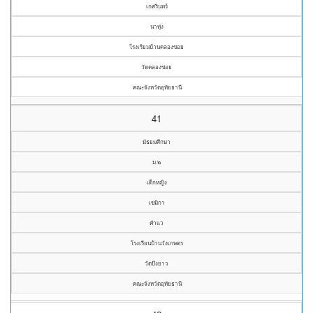
เกศรินทร์
นาทุ่ง
โรงเรียนบ้านคลองข่อย
วัดคลองข่อย
คณะจังหวัดอุทัยธานี
41
มัธยมศึกษา
ม.๒
เด็กหญิง
เขมิกา
คำแว
โรงเรียนบ้านวังเกษตร
วัดบึงยาว
คณะจังหวัดอุทัยธานี