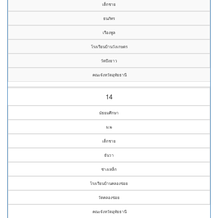
เด็กชาย
ธนภัทร
เรืองพูล
โรงเรียนบ้านวังเกษตร
วัดบึงยาว
คณะจังหวัดอุทัยธานี
14
มัธยมศึกษา
ม.๒
เด็กชาย
ธันวา
ช่างเหล็ก
โรงเรียนบ้านคลองข่อย
วัดคลองข่อย
คณะจังหวัดอุทัยธานี