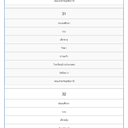
คณะจังหวัดอุทัยธานี
31
ประถมศึกษา
ป.๖
เด็กชาย
วิทยา
ปานแก้ว
โรงเรียนบ้านวังเกษตร
วัดบึงยาว
คณะจังหวัดอุทัยธานี
32
มัธยมศึกษา
ม.๒
เด็กหญิง