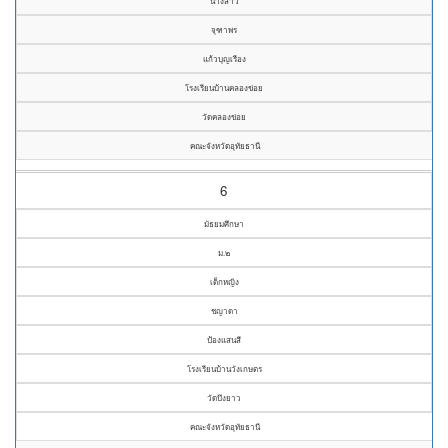
นางสาว
จุฑาพร
แก้วบุญเรือง
โรงเรียนบ้านคลองข่อย
วัดคลองข่อย
คณะจังหวัดอุทัยธานี
6
มัธยมศึกษา
ม.๒
เด็กหญิง
ชญาดา
ป้องแสนสี
โรงเรียนบ้านวังเกษตร
วัดบึงยาว
คณะจังหวัดอุทัยธานี