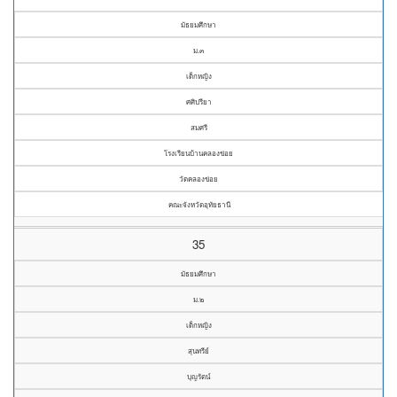
มัธยมศึกษา
ม.๓
เด็กหญิง
ศศิปรียา
สมศรี
โรงเรียนบ้านคลองข่อย
วัดคลองข่อย
คณะจังหวัดอุทัยธานี
35
มัธยมศึกษา
ม.๒
เด็กหญิง
สุนทรีย์
บุญรัตน์