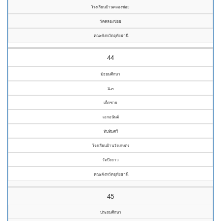
โรงเรียนบ้านคลองข่อย
วัดคลองข่อย
คณะจังหวัดอุทัยธานี
44
มัธยมศึกษา
ม.๓
เด็กชาย
เอกอนันต์
ทับทิมศรี
โรงเรียนบ้านวังเกษตร
วัดบึงยาว
คณะจังหวัดอุทัยธานี
45
ประถมศึกษา