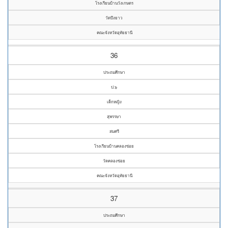
โรงเรียนบ้านวังเกษตร
วัดบึงยาว
คณะจังหวัดอุทัยธานี
36
ประถมศึกษา
ป.๖
เด็กหญิง
สุพรรษา
สมศรี
โรงเรียนบ้านคลองข่อย
วัดคลองข่อย
คณะจังหวัดอุทัยธานี
37
ประถมศึกษา