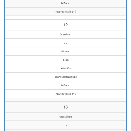
วัดบึงยาว
คณะจังหวัดอุทัยธานี
12
มัธยมศึกษา
ม.๒
เด็กชาย
ตะวัน
สมัคกสิกิจ
โรงเรียนบ้านวังเกษตร
วัดบึงยาว
คณะจังหวัดอุทัยธานี
13
ประถมศึกษา
ป.๖