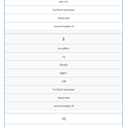
บุดดาหวัง
โรงเรียนบ้านคลองข่อย
วัดคลองข่อย
คณะจังหวัดอุทัยธานี
9
ประถมศึกษา
ป.๖
เด็กหญิง
ณัฐธิชา
วันที
โรงเรียนบ้านคลองข่อย
วัดคลองข่อย
คณะจังหวัดอุทัยธานี
10