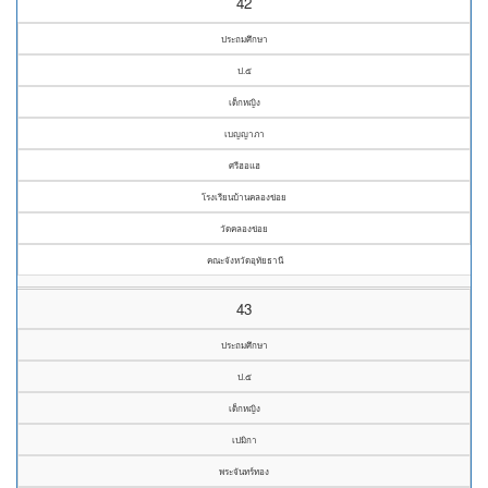
42
ประถมศึกษา
ป.๕
เด็กหญิง
เบญญาภา
ศรีฮอแฮ
โรงเรียนบ้านคลองข่อย
วัดคลองข่อย
คณะจังหวัดอุทัยธานี
43
ประถมศึกษา
ป.๕
เด็กหญิง
เปมิกา
พระจันทร์ทอง