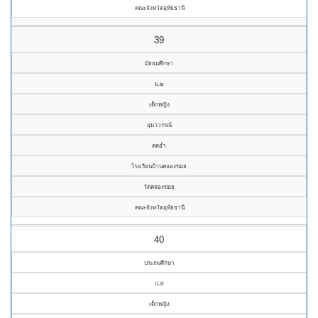
คณะจังหวัดอุทัยธานี
39
มัธยมศึกษา
ม.๒
เด็กหญิง
อุมาวรรณ์
คดอ่ำ
โรงเรียนบ้านคลองข่อย
วัดคลองข่อย
คณะจังหวัดอุทัยธานี
40
ประถมศึกษา
ป.๕
เด็กหญิง