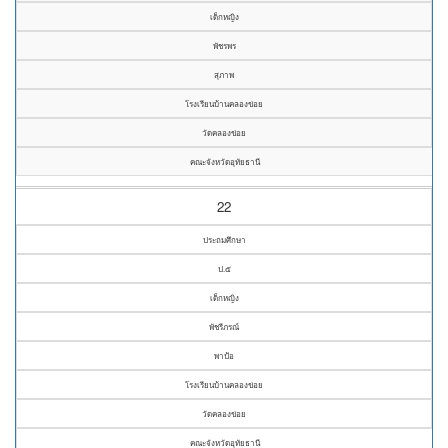
เด็กหญิง
พัชรพร
สุภาพ
โรงเรียนบ้านคลองข่อย
วัดคลองข่อย
คณะจังหวัดอุทัยธานี
22
ประถมศึกษา
ป.๕
เด็กหญิง
พัชรีภรณ์
พาป้อ
โรงเรียนบ้านคลองข่อย
วัดคลองข่อย
คณะจังหวัดอุทัยธานี