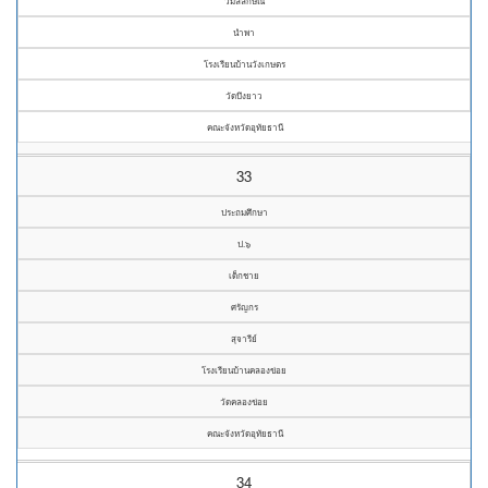
วิมลลักษณ์
นำพา
โรงเรียนบ้านวังเกษตร
วัดบึงยาว
คณะจังหวัดอุทัยธานี
33
ประถมศึกษา
ป.๖
เด็กชาย
ศรัญกร
สุจารีย์
โรงเรียนบ้านคลองข่อย
วัดคลองข่อย
คณะจังหวัดอุทัยธานี
34