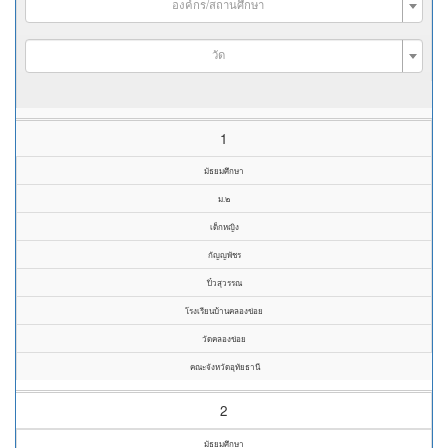
องค์กร/สถานศึกษา
วัด
1
มัธยมศึกษา
ม.๒
เด็กหญิง
กัญญพัชร
ปิ๋วสุวรรณ
โรงเรียนบ้านคลองข่อย
วัดคลองข่อย
คณะจังหวัดอุทัยธานี
2
มัธยมศึกษา