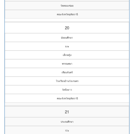
วัดคลองข่อย
คณะจังหวัดอุทัยธานี
20
มัธยมศึกษา
ม.๒
เด็กหญิง
พรรณพษา
เทียมจันทร์
โรงเรียนบ้านวังเกษตร
วัดบึงยาว
คณะจังหวัดอุทัยธานี
21
ประถมศึกษา
ป.๖