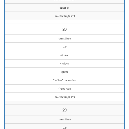
วัดบึงยาว
คณะจังหวัดอุทัยธานี
28
ประถมศึกษา
ป.๕
เด็กชาย
รุ่งเกียรติ
สุรินทร์
โรงเรียนบ้านคลองข่อย
วัดคลองข่อย
คณะจังหวัดอุทัยธานี
29
ประถมศึกษา
ป.๕