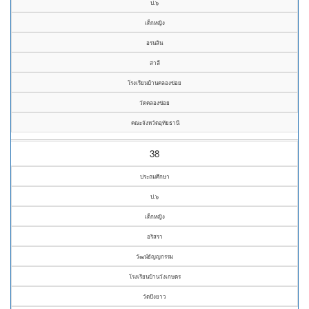
ป.๖
เด็กหญิง
อรนลิน
สาลี
โรงเรียนบ้านคลองข่อย
วัดคลองข่อย
คณะจังหวัดอุทัยธานี
38
ประถมศึกษา
ป.๖
เด็กหญิง
อริสรา
วัฒน์ธัญญกรรม
โรงเรียนบ้านวังเกษตร
วัดบึงยาว