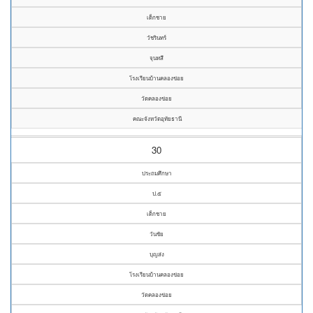
เด็กชาย
วัชรินทร์
จุนทสี
โรงเรียนบ้านคลองข่อย
วัดคลองข่อย
คณะจังหวัดอุทัยธานี
30
ประถมศึกษา
ป.๕
เด็กชาย
วันชัย
บุญส่ง
โรงเรียนบ้านคลองข่อย
วัดคลองข่อย