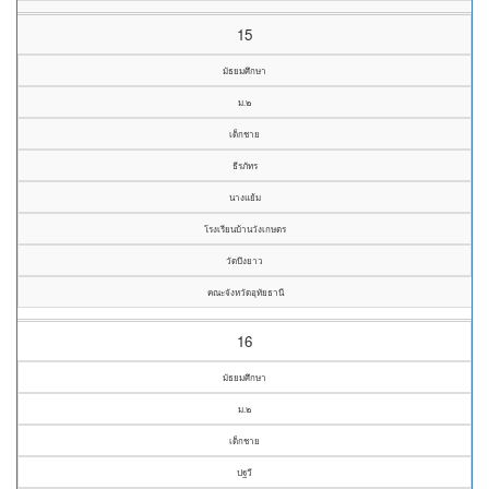
15
มัธยมศึกษา
ม.๒
เด็กชาย
ธีรภัทร
นางแย้ม
โรงเรียนบ้านวังเกษตร
วัดบึงยาว
คณะจังหวัดอุทัยธานี
16
มัธยมศึกษา
ม.๒
เด็กชาย
ปฐวี