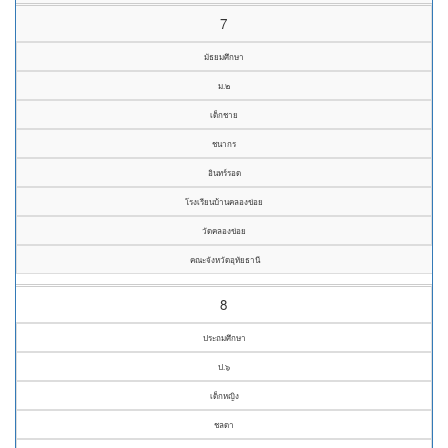
7
มัธยมศึกษา
ม.๒
เด็กชาย
ชนากร
อินทร์รอด
โรงเรียนบ้านคลองข่อย
วัดคลองข่อย
คณะจังหวัดอุทัยธานี
8
ประถมศึกษา
ป.๖
เด็กหญิง
ชลดา