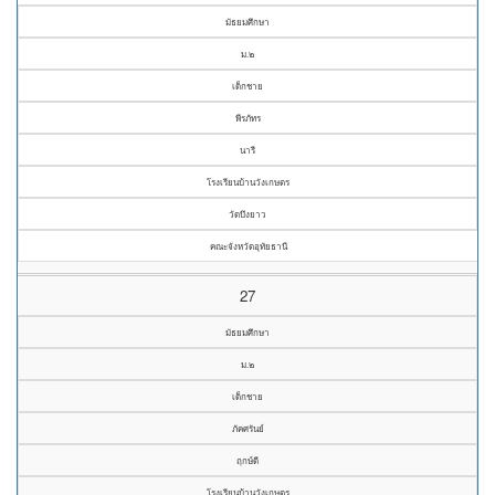
มัธยมศึกษา
ม.๒
เด็กชาย
พีรภัทร
นารี
โรงเรียนบ้านวังเกษตร
วัดบึงยาว
คณะจังหวัดอุทัยธานี
27
มัธยมศึกษา
ม.๒
เด็กชาย
ภัคศรันย์
ฤกษ์ดี
โรงเรียนบ้านวังเกษตร