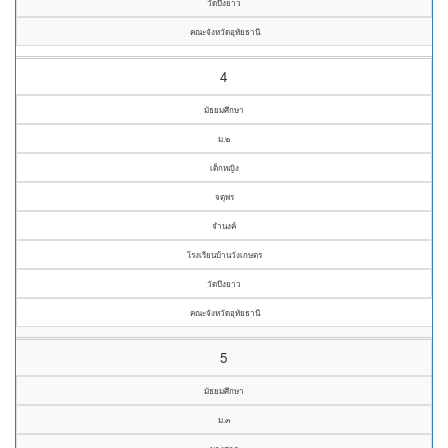
วัดบึงยาว
คณะจังหวัดอุทัยธานี
4
มัธยมศึกษา
ม.๒
เด็กหญิง
จตุพร
จำนงค์
โรงเรียนบ้านวังเกษตร
วัดบึงยาว
คณะจังหวัดอุทัยธานี
5
มัธยมศึกษา
ม.๓