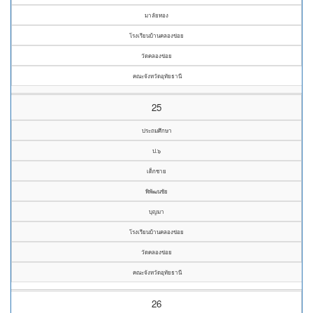
มาลัยทอง
โรงเรียนบ้านคลองข่อย
วัดคลองข่อย
คณะจังหวัดอุทัยธานี
25
ประถมศึกษา
ป.๖
เด็กชาย
พิพัฒนชัย
บุญมา
โรงเรียนบ้านคลองข่อย
วัดคลองข่อย
คณะจังหวัดอุทัยธานี
26