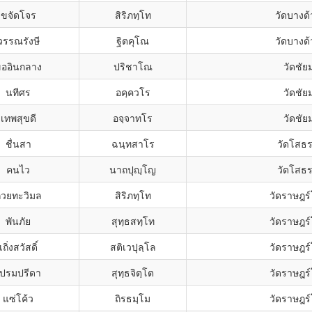
ขจัดโจร
สิริภทฺโท
วัดบางด
วรรณรังษี
ฐิตคุโณ
วัดบางด
ออินกลาง
ปริชาโณ
วัดชั
นทีศร
อคฺควโร
วัดชั
เทพสุขดี
อจฺจาทโร
วัดชั
ชื่นสา
ฉนฺทสาโร
วัดโสธรน
คนไว
นาถปุญฺโญ
วัดโสธรน
วยทะวิมล
สิริภทฺโท
วัดราษฎร์
พันภัย
สุทฺธสทฺโท
วัดราษฎร์
เถิ่งสวัสดิ์
สติเวปุลฺโล
วัดราษฎร์
เปรมปรีดา
สุทฺธจิตฺโต
วัดราษฎร์
แซ่โค้ว
ถิรธมฺโม
วัดราษฎร์