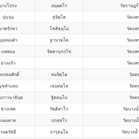
บางโปรง
อนุตฺตโร
วัดราษฎร์
ปุ่นจุ่น
สุจิตฺโต
วัดแพ
มาศรักษา
โชติธมฺโม
วัดแพ
นุ่มทองคำ
ฐานรตฺโต
วัดแพ
แพหมอ
จิตตานุรกฺโข
วัดแพ
อ่างแก้ว
วัดแพ
ิลปสมศักดิ์
สมจิตฺโต
วัดคร
นุชคำแหง
เขมทสฺโส
วัดคร
มภาวนาธิมุต
ฐิตธมฺโม
วัดคร
ช่างเทศ
กิตฺติสาโร
วัดบางน้
แตงตาด
ปภสฺสโร
วัดบางน้
รอดรัศมี
จารุธมฺโม
วัดบางน้ำ