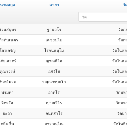
นามสกุล
ฉายา
วั
วัด
สวนสมุทร
ฐานวโร
วัดก
ก้วทันเนตร
เตชธมฺโม
วัดก
โอวเจริญ
โรจนธมฺโม
วัดในสอ
อภัยเสวตร์
ญาณสีโล
วัดในสอ
คุณาวงษ์
อภิวํโส
วัดในสอ
อินทร์พรม
วณฺณวฑฺฒโก
วัดในสอ
พรมทา
อาทโร
วัดมห
จิตจรัส
ญาณวีโร
วัดมห
ยะถา
จนฺทสาโร
วัดบาง
กลิ่นชื่น
จารุวณฺโณ
วัดโพธ