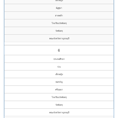
เด็กหญิง
ฉัฏฐมา
สาดคล้า
โรงเรียนวัดพังตรุ
วัดพังตรุ
คณะจังหวัดกาญจนบุรี
6
ประถมศึกษา
ป.๖
เด็กหญิง
ทอขวัญ
ศรีภุมมา
โรงเรียนวัดพังตรุ
วัดพังตรุ
คณะจังหวัดกาญจนบุรี