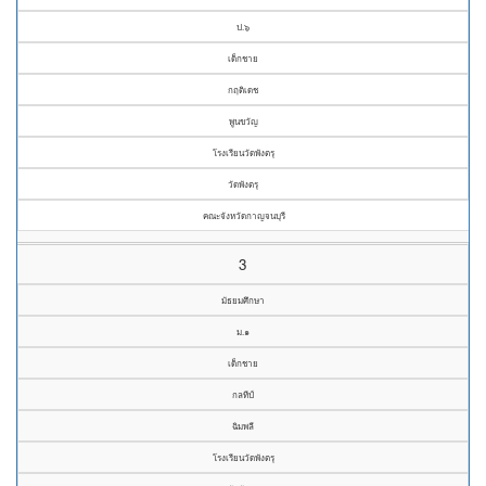
ป.๖
เด็กชาย
กฤติเดช
พูนขวัญ
โรงเรียนวัดพังตรุ
วัดพังตรุ
คณะจังหวัดกาญจนบุรี
3
มัธยมศึกษา
ม.๑
เด็กชาย
กลทีป์
ฉิมพลี
โรงเรียนวัดพังตรุ