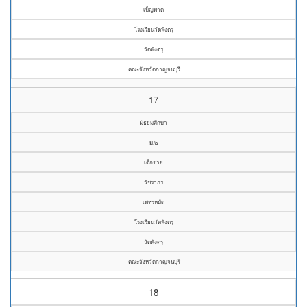
เบ็ญพาด
โรงเรียนวัดพังตรุ
วัดพังตรุ
คณะจังหวัดกาญจนบุรี
17
มัธยมศึกษา
ม.๒
เด็กชาย
วัชรากร
เพชรหมัด
โรงเรียนวัดพังตรุ
วัดพังตรุ
คณะจังหวัดกาญจนบุรี
18