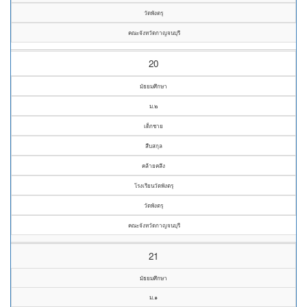
วัดพังตรุ
คณะจังหวัดกาญจนบุรี
20
มัธยมศึกษา
ม.๒
เด็กชาย
สืบสกุล
คล้ายคลึง
โรงเรียนวัดพังตรุ
วัดพังตรุ
คณะจังหวัดกาญจนบุรี
21
มัธยมศึกษา
ม.๑