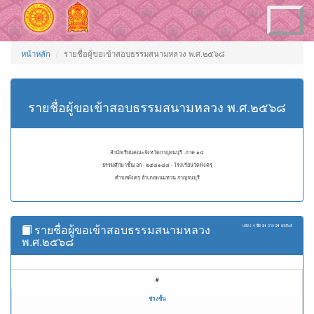
Toggle
navigation
หน้าหลัก
รายชื่อผู้ขอเข้าสอบธรรมสนามหลวง พ.ศ.๒๕๖๘
รายชื่อผู้ขอเข้าสอบธรรมสนามหลวง พ.ศ.๒๕๖๘
สำนักเรียนคณะจังหวัดกาญจนบุรี ภาค ๑๔
ธรรมศึกษาชั้นเอก - ๒๕๘๑๘๘ - โรงเรียนวัดพังตรุ
ตำบลพังตรุ อำเภอพนมทวน กาญจนบุรี
รายชื่อผู้ขอเข้าสอบธรรมสนามหลวง
แสดง
1 ถึง 21
จาก
21
ผลลัพธ์
พ.ศ.๒๕๖๘
#
ช่วงชั้น