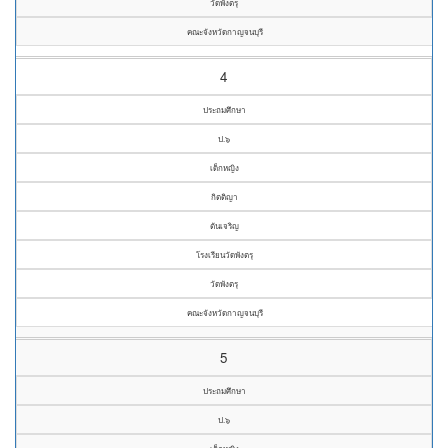
วัดพังตรุ
คณะจังหวัดกาญจนบุรี
4
ประถมศึกษา
ป.๖
เด็กหญิง
กิตติญา
ตันเจริญ
โรงเรียนวัดพังตรุ
วัดพังตรุ
คณะจังหวัดกาญจนบุรี
5
ประถมศึกษา
ป.๖