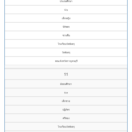
ประถมศึกษา
ป.๖
เด็กหญิง
นิรัชพร
ชวนชื่น
โรงเรียนวัดพังตรุ
วัดพังตรุ
คณะจังหวัดกาญจนบุรี
11
มัธยมศึกษา
ม.๑
เด็กชาย
ปฏิภัทร
ศรีทอง
โรงเรียนวัดพังตรุ