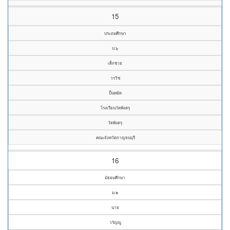
15
ประถมศึกษา
ป.๖
เด็กชาย
วรวิช
ปั้นหยัด
โรงเรียนวัดพังตรุ
วัดพังตรุ
คณะจังหวัดกาญจนบุรี
16
มัธยมศึกษา
ม.๒
นาย
วรัญญู