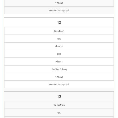
วัดพังตรุ
คณะจังหวัดกาญจนบุรี
12
มัธยมศึกษา
ม.๒
เด็กชาย
ปฐพี
เซี่ยงจง
โรงเรียนวัดพังตรุ
วัดพังตรุ
คณะจังหวัดกาญจนบุรี
13
ประถมศึกษา
ป.๖