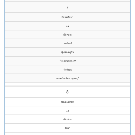
7
มัธยมศึกษา
ม.๑
เด็กชาย
ธนวัฒน์
พุ่มพระครูถิ่น
โรงเรียนวัดพังตรุ
วัดพังตรุ
คณะจังหวัดกาญจนบุรี
8
ประถมศึกษา
ป.๖
เด็กชาย
ธันวา