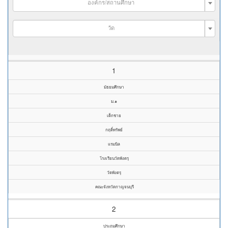
องค์กร/สถานศึกษา
วัด
1
มัธยมศึกษา
ม.๑
เด็กชาย
กฤดิ์ทรัพย์
แรมนิล
โรงเรียนวัดพังตรุ
วัดพังตรุ
คณะจังหวัดกาญจนบุรี
2
ประถมศึกษา