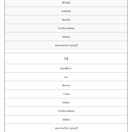
เด็กหญิง
พรชรินทร์
ช่อสะอึก
โรงเรียนวัดพังตรุ
วัดพังตรุ
คณะจังหวัดกาญจนบุรี
14
มัธยมศึกษา
ม.๑
เด็กชาย
วรกฤต
สมจิตร
โรงเรียนวัดพังตรุ
วัดพังตรุ
คณะจังหวัดกาญจนบุรี