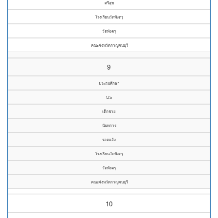
ศรีสุข
โรงเรียนวัดพังตรุ
วัดพังตรุ
คณะจังหวัดกาญจนบุรี
9
ประถมศึกษา
ป.๖
เด็กชาย
นันทการ
รอดแจ้ง
โรงเรียนวัดพังตรุ
วัดพังตรุ
คณะจังหวัดกาญจนบุรี
10