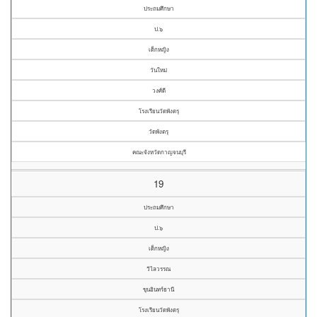
ประถมศึกษา
ป.๖
เด็กหญิง
วันใหม่
วงศ์ดี
โรงเรียนวัดพังตรุ
วัดพังตรุ
คณะจังหวัดกาญจนบุรี
19
ประถมศึกษา
ป.๖
เด็กหญิง
วิไลวรรณ
ขุนอินทร์ธานี
โรงเรียนวัดพังตรุ