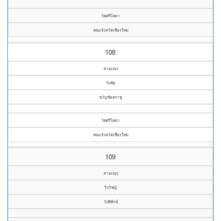
วัดศรีโสดา
คณะจังหวัดเชียงใหม่
108
สามเณร
วันชัย
ขวัญชัยตราชู
วัดศรีโสดา
คณะจังหวัดเชียงใหม่
109
สามเณร
วิรวิชญ์
วังพิทักษ์