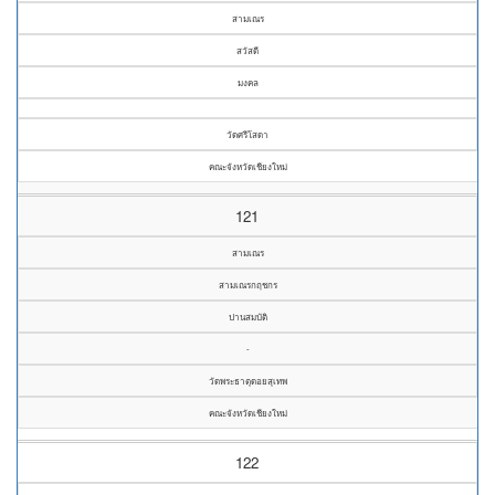
สามเณร
สวัสดี
มงคล
วัดศรีโสดา
คณะจังหวัดเชียงใหม่
121
สามเณร
สามเณรกฤชกร
ปานสมบัติ
-
วัดพระธาตุดอยสุเทพ
คณะจังหวัดเชียงใหม่
122