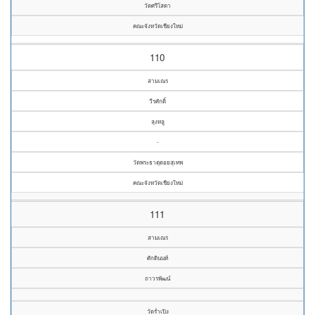
วัดศรีโสดา
คณะจังหวัดเชียงใหม่
110
สามเณร
วีรศักดิ์
ลุงหลู
-
วัดพระธาตุดอยสุเทพ
คณะจังหวัดเชียงใหม่
111
สามเณร
ศักดินนท์
ถาวรพัฒน์
วัดร่ำเปิง