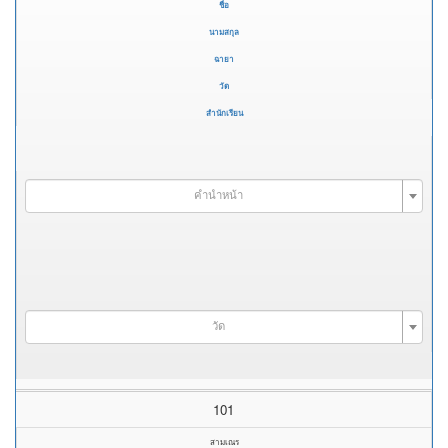
ชื่อ
นามสกุล
ฉายา
วัด
สำนักเรียน
คำนำหน้า
วัด
101
สามเณร