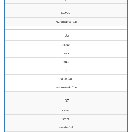
วัดศรีโสดา
คณะจังหวัดเชียงใหม่
106
สามเณร
วรพล
ลุงต๊ะ
-
วัดโลกโมฬี
คณะจังหวัดเชียงใหม่
107
สามเณร
วรวิทย์
อาชาไพรวัลย์