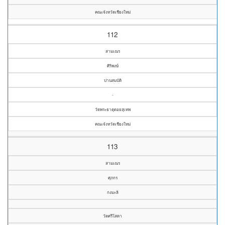
คณะจังหวัดเชียงใหม่
112
สามเณร
ศิริพงษ์
ปานสมบัติ
-
วัดพระธาตุดอยสุเทพ
คณะจังหวัดเชียงใหม่
113
สามเณร
ศุภกร
กงมะลิ
วัดศรีโสดา