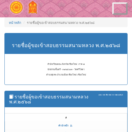
Toggle
navigation
หน้าหลัก
รายชื่อผู้ขอเข้าสอบธรรมสนามหลวง พ.ศ.๒๕๖๘
รายชื่อผู้ขอเข้าสอบธรรมสนามหลวง พ.ศ.๒๕๖๘
สำนักเรียนคณะจังหวัดเชียงใหม่ ภาค ๗
นักธรรมชั้นตรี - ๓๑๒๕๐๐๓ - วัดศรีโสดา
ตำบลสุเทพ อำเภอเมืองเชียงใหม่ เชียงใหม่
รายชื่อผู้ขอเข้าสอบธรรมสนามหลวง
แสดง
101 ถึง 150
จาก
196
ผลลัพธ์
พ.ศ.๒๕๖๘
#
คำนำหน้า