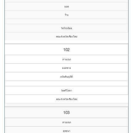
ยอด
วีระ
วัดโป่งน้อย
คณะจังหวัดเชียงใหม่
102
สามเณร
ยอดชาย
อนันต์บุญนิธิ
วัดศรีโสดา
คณะจังหวัดเชียงใหม่
103
สามเณร
ยุทธนา