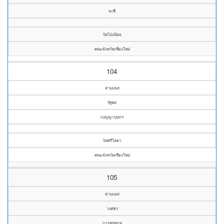
จะชี
วัดโป่งน้อย
คณะจังหวัดเชียงใหม่
104
สามเณร
รัฐพล
เบญญาบุษกร
วัดศรีโสดา
คณะจังหวัดเชียงใหม่
105
สามเณร
วงศธร
บวรสุขสกุล