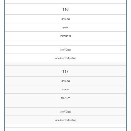
116
สามเณร
ศุภชัย
โชคชัยวิชิต
วัดศรีโสดา
คณะจังหวัดเชียงใหม่
117
สามเณร
สมชาย
คุ้มประภา
วัดศรีโสดา
คณะจังหวัดเชียงใหม่