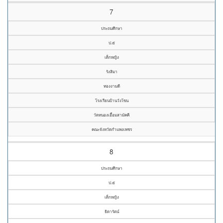
7
ประถมศึกษา
ป.๕
เด็กหญิง
รังสิมา
ทองงามดี
โรงเรียนบ้านวังโขน
วัดหนองเอื้อมสามัคคี
คณะจังหวัดกำแพงเพชร
8
ประถมศึกษา
ป.๕
เด็กหญิง
ธิดารัตน์