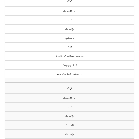
42
ประถมศึกษา
ป.๕
เด็กหญิง
สุพัฒตา
ชัยมี
โรงเรียนบ้านอินทรานุสรณ์
วัดบุญญารักษ์
คณะจังหวัดกำแพงเพชร
43
ประถมศึกษา
ป.๕
เด็กหญิง
วิภาวนี
สงวนสุข