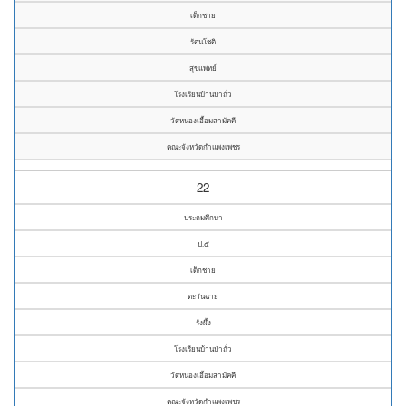
เด็กชาย
รัตนโชติ
สุขแพทย์
โรงเรียนบ้านป่าถั่ว
วัดหนองเอื้อมสามัคคี
คณะจังหวัดกำแพงเพชร
22
ประถมศึกษา
ป.๕
เด็กชาย
ตะวันฉาย
รังผึ้ง
โรงเรียนบ้านป่าถั่ว
วัดหนองเอื้อมสามัคคี
คณะจังหวัดกำแพงเพชร