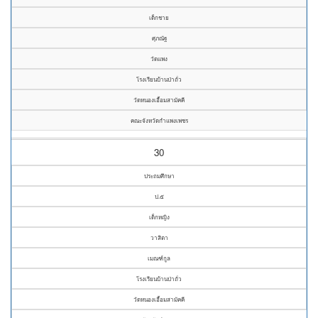
เด็กชาย
ศุภณัฐ
วัดแพง
โรงเรียนบ้านป่าถั่ว
วัดหนองเอื้อมสามัคคี
คณะจังหวัดกำแพงเพชร
30
ประถมศึกษา
ป.๕
เด็กหญิง
วาสิตา
เมณฑ์กูล
โรงเรียนบ้านป่าถั่ว
วัดหนองเอื้อมสามัคคี