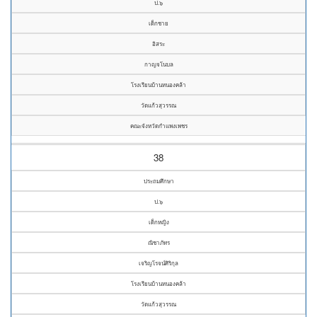
ป.๖
เด็กชาย
อิสระ
กาญจโนบล
โรงเรียนบ้านหนองคล้า
วัดแก้วสุวรรณ
คณะจังหวัดกำแพงเพชร
38
ประถมศึกษา
ป.๖
เด็กหญิง
ณิชาภัทร
เจริญโรจน์ศิริกุล
โรงเรียนบ้านหนองคล้า
วัดแก้วสุวรรณ