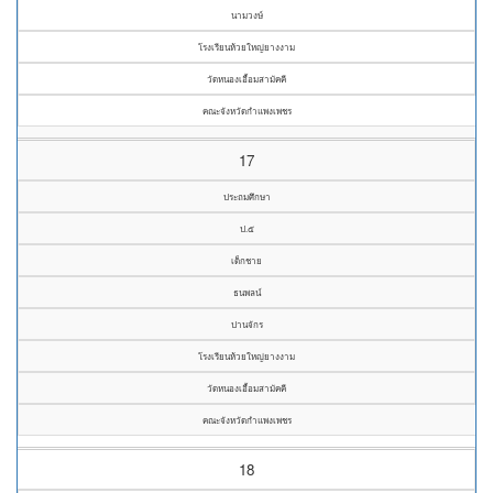
นามวงษ์
โรงเรียนห้วยใหญ่ยางงาม
วัดหนองเอื้อมสามัคคี
คณะจังหวัดกำแพงเพชร
17
ประถมศึกษา
ป.๕
เด็กชาย
ธนพลน์
ปานจักร
โรงเรียนห้วยใหญ่ยางงาม
วัดหนองเอื้อมสามัคคี
คณะจังหวัดกำแพงเพชร
18