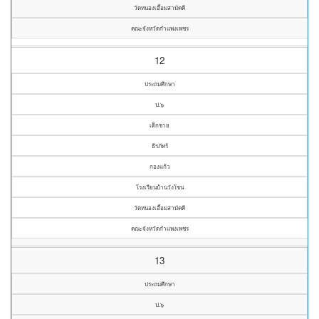
วัดหนองเอื้อมสามัคคี
คณะจังหวัดกำแพงเพชร
12
ประถมศึกษา
ป.๖
เด็กชาย
ธีรภัทร์
กองแก้ว
โรงเรียนบ้านวังโขน
วัดหนองเอื้อมสามัคคี
คณะจังหวัดกำแพงเพชร
13
ประถมศึกษา
ป.๖