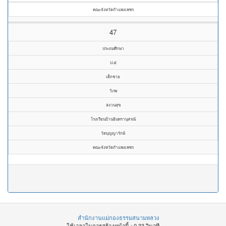
คณะจังหวัดกำแพงเพชร
47
ประถมศึกษา
ป.๕
เด็กชาย
วิภพ
สงวนสุข
โรงเรียนบ้านอินทรานุสรณ์
วัดบุญญารักษ์
คณะจังหวัดกำแพงเพชร
สำนักงานแม่กองธรรมสนามหลวง
ใช้เวลาในการสร้างหน้านี้ : 0.33 วินาที