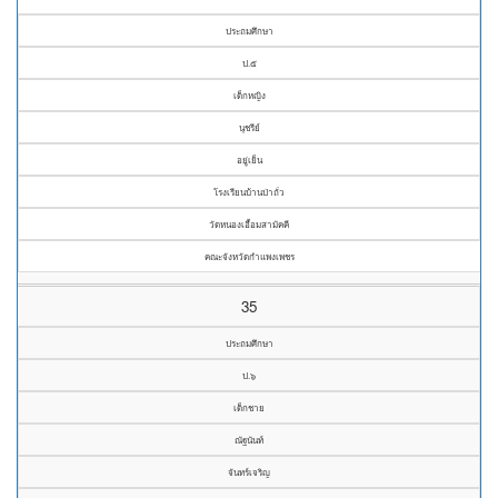
ประถมศึกษา
ป.๕
เด็กหญิง
นุชรีย์
อยู่เย็น
โรงเรียนบ้านป่าถั่ว
วัดหนองเอื้อมสามัคคี
คณะจังหวัดกำแพงเพชร
35
ประถมศึกษา
ป.๖
เด็กชาย
ณัฐนันท์
จันทร์เจริญ