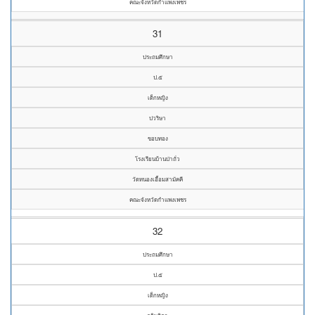
คณะจังหวัดกำแพงเพชร
31
ประถมศึกษา
ป.๕
เด็กหญิง
ปวริษา
ขอบทอง
โรงเรียนบ้านป่าถั่ว
วัดหนองเอื้อมสามัคคี
คณะจังหวัดกำแพงเพชร
32
ประถมศึกษา
ป.๕
เด็กหญิง