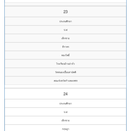
23
ประถมศึกษา
ป.๕
เด็กชาย
ธีราทร
ทองโพธิ์
โรงเรียนบ้านป่าถั่ว
วัดหนองเอื้อมสามัคคี
คณะจังหวัดกำแพงเพชร
24
ประถมศึกษา
ป.๕
เด็กชาย
กฤษฎา