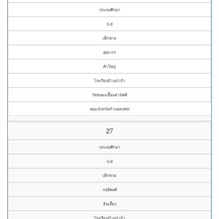
ประถมศึกษา
ป.๕
เด็กชาย
คุณากร
คำใหญ่
โรงเรียนบ้านป่าถั่ว
วัดหนองเอื้อมสามัคคี
คณะจังหวัดกำแพงเพชร
27
ประถมศึกษา
ป.๕
เด็กชาย
กฤติพงศ์
อินเลี้ยง
โรงเรียนบ้านป่าถั่ว