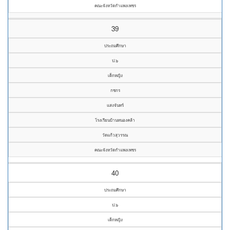
คณะจังหวัดกำแพงเพชร
39
ประถมศึกษา
ป.๖
เด็กหญิง
กชกร
แสงจันทร์
โรงเรียนบ้านหนองคล้า
วัดแก้วสุวรรณ
คณะจังหวัดกำแพงเพชร
40
ประถมศึกษา
ป.๖
เด็กหญิง