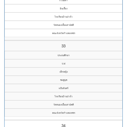
กวินธิดา
อินเลี้ยง
โรงเรียนบ้านป่าถั่ว
วัดหนองเอื้อมสามัคคี
คณะจังหวัดกำแพงเพชร
33
ประถมศึกษา
ป.๕
เด็กหญิง
ชมพูนุช
แป้นจันทร์
โรงเรียนบ้านป่าถั่ว
วัดหนองเอื้อมสามัคคี
คณะจังหวัดกำแพงเพชร
34