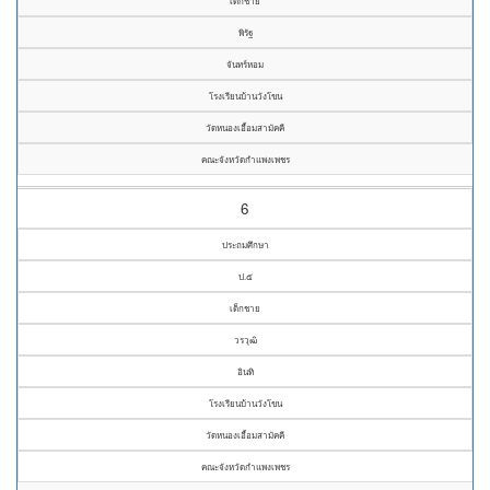
เด็กชาย
พิรัฐ
จันทร์หอม
โรงเรียนบ้านวังโขน
วัดหนองเอื้อมสามัคคี
คณะจังหวัดกำแพงเพชร
6
ประถมศึกษา
ป.๕
เด็กชาย
วรวุฒิ
อินทิ
โรงเรียนบ้านวังโขน
วัดหนองเอื้อมสามัคคี
คณะจังหวัดกำแพงเพชร