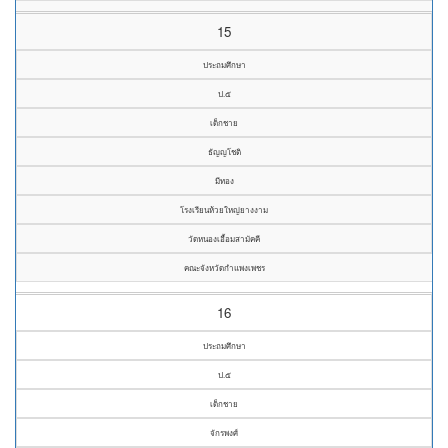
15
ประถมศึกษา
ป.๕
เด็กชาย
ธัญญโชติ
มีทอง
โรงเรียนห้วยใหญ่ยางงาม
วัดหนองเอื้อมสามัคคี
คณะจังหวัดกำแพงเพชร
16
ประถมศึกษา
ป.๕
เด็กชาย
จักรพงศ์