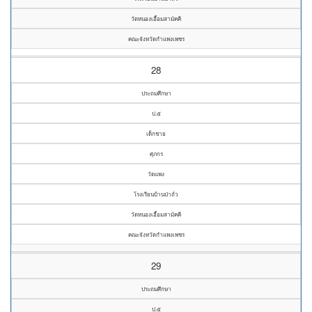
วัดหนองเอื้อมสามัคคี
คณะจังหวัดกำแพงเพชร
28
ประถมศึกษา
ป.๕
เด็กชาย
ศุภกร
วัดแพง
โรงเรียนบ้านป่าถั่ว
วัดหนองเอื้อมสามัคคี
คณะจังหวัดกำแพงเพชร
29
ประถมศึกษา
ป.๕