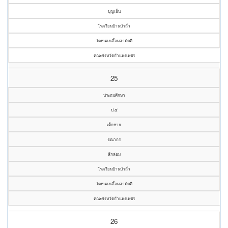
บุญเย็น
โรงเรียนบ้านป่าถั่ว
วัดหนองเอื้อมสามัคคี
คณะจังหวัดกำแพงเพชร
25
ประถมศึกษา
ป.๕
เด็กชาย
ธณากร
สีกล่อม
โรงเรียนบ้านป่าถั่ว
วัดหนองเอื้อมสามัคคี
คณะจังหวัดกำแพงเพชร
26