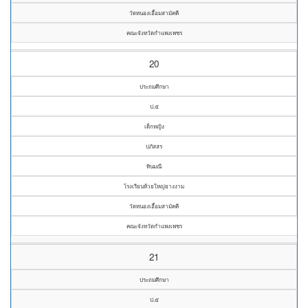
วัดหนองเอื้อมสามัคคี
คณะจังหวัดกำแพงเพชร
20
ประถมศึกษา
ป.๕
เด็กหญิง
ปภัสสร
ทินมณี
โรงเรียนห้วยใหญ่ยางงาม
วัดหนองเอื้อมสามัคคี
คณะจังหวัดกำแพงเพชร
21
ประถมศึกษา
ป.๕