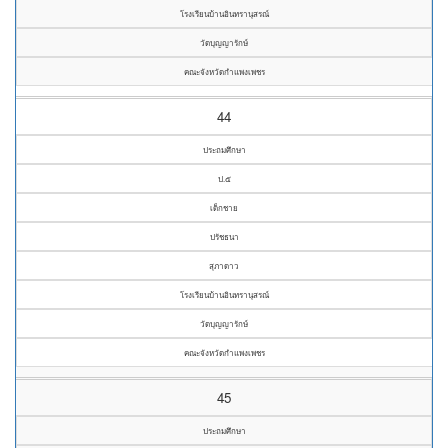
โรงเรียนบ้านอินทรานุสรณ์
วัดบุญญารักษ์
คณะจังหวัดกำแพงเพชร
44
ประถมศึกษา
ป.๕
เด็กชาย
ปรัชธนา
สุภาดาว
โรงเรียนบ้านอินทรานุสรณ์
วัดบุญญารักษ์
คณะจังหวัดกำแพงเพชร
45
ประถมศึกษา