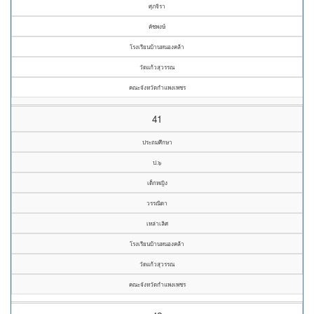
ศุภจิรา
คัชพงษ์
โรงเรียนบ้านหนองคล้า
วัดแก้วสุวรรณ
คณะจังหวัดกำแพงเพชร
41
ประถมศึกษา
ป.๖
เด็กหญิง
วรรณิดา
เหล่าเลิศ
โรงเรียนบ้านหนองคล้า
วัดแก้วสุวรรณ
คณะจังหวัดกำแพงเพชร