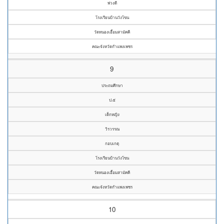
พ่วงดี
โรงเรียนบ้านวังโขน
วัดหนองเอื้อมสามัคคี
คณะจังหวัดกำแพงเพชร
9
ประถมศึกษา
ป.๕
เด็กหญิง
วิรวรรณ
กอบเกตุ
โรงเรียนบ้านวังโขน
วัดหนองเอื้อมสามัคคี
คณะจังหวัดกำแพงเพชร
10