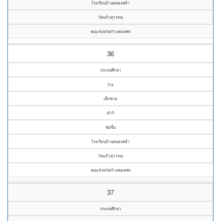
โรงเรียนบ้านหนองคล้า
วัดแก้วสุวรรณ
คณะจังหวัดกำแพงเพชร
36
ประถมศึกษา
ป.๖
เด็กชาย
ดำริ
ช่อชั้น
โรงเรียนบ้านหนองคล้า
วัดแก้วสุวรรณ
คณะจังหวัดกำแพงเพชร
37
ประถมศึกษา