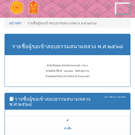
Toggle
navigation
หน้าหลัก
รายชื่อผู้ขอเข้าสอบธรรมสนามหลวง พ.ศ.๒๕๖๘
รายชื่อผู้ขอเข้าสอบธรรมสนามหลวง พ.ศ.๒๕๖๘
สำนักเรียนคณะจังหวัดกำแพงเพชร ภาค ๔
ธรรมศึกษาชั้นโท - ๓๑๓๐๕๒ - วัดทีฆายุการาม
ตำบลหนองไม้กอง อำเภอไทรงาม กำแพงเพชร
รายชื่อผู้ขอเข้าสอบธรรมสนามหลวง
แสดง
1 ถึง 47
จาก
47
ผลลัพธ์
พ.ศ.๒๕๖๘
#
ช่วงชั้น