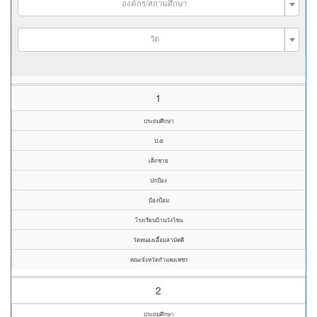
องค์กร/สถานศึกษา
วัด
1
ประถมศึกษา
ป.๕
เด็กชาย
ปกป้อง
ป้องป้อม
โรงเรียนบ้านวังโขน
วัดหนองเอื้อมสามัคคี
คณะจังหวัดกำแพงเพชร
2
ประถมศึกษา