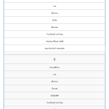
ป.๕
เด็กชาย
สุวินัย
ทัพเกษม
โรงเรียนบ้านวังโขน
วัดหนองเอื้อมสามัคคี
คณะจังหวัดกำแพงเพชร
3
ประถมศึกษา
ป.๕
เด็กชาย
ก้องภพ
มั่งมีสุขศิริ
โรงเรียนบ้านวังโขน