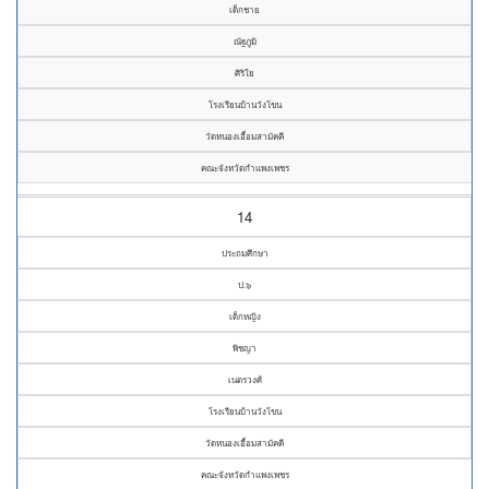
เด็กชาย
ณัฐภูมิ
ศิริใย
โรงเรียนบ้านวังโขน
วัดหนองเอื้อมสามัคคี
คณะจังหวัดกำแพงเพชร
14
ประถมศึกษา
ป.๖
เด็กหญิง
พิชญา
เนตรวงศ์
โรงเรียนบ้านวังโขน
วัดหนองเอื้อมสามัคคี
คณะจังหวัดกำแพงเพชร