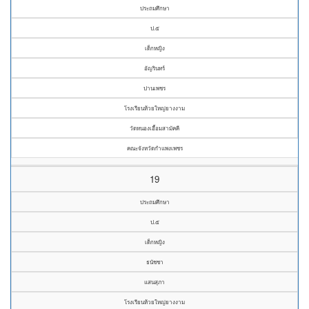
ประถมศึกษา
ป.๕
เด็กหญิง
อัญรินทร์
ปานเพชร
โรงเรียนห้วยใหญ่ยางงาม
วัดหนองเอื้อมสามัคคี
คณะจังหวัดกำแพงเพชร
19
ประถมศึกษา
ป.๕
เด็กหญิง
ธนัชชา
แสนสุภา
โรงเรียนห้วยใหญ่ยางงาม