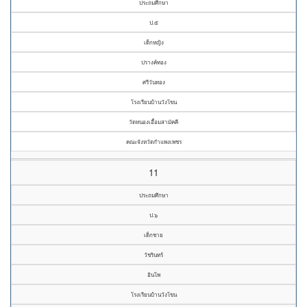
ประถมศึกษา
ป.๕
เด็กหญิง
ปรางค์ทอง
ศรีวันทอง
โรงเรียนบ้านวังโขน
วัดหนองเอื้อมสามัคคี
คณะจังหวัดกำแพงเพชร
11
ประถมศึกษา
ป.๖
เด็กชาย
วัชรินทร์
อินโพ
โรงเรียนบ้านวังโขน