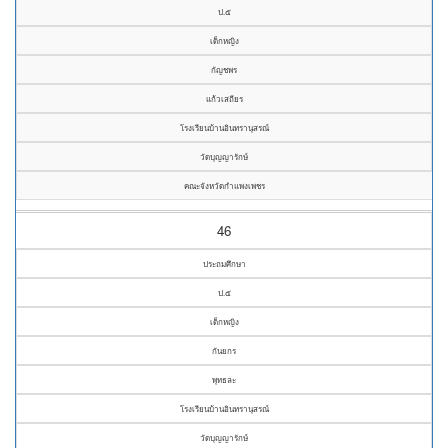
ป.๕
เด็กหญิง
กัญชพร
แก้วเสถียร
โรงเรียนบ้านอินทรานุสรณ์
วัดบุญญารักษ์
คณะจังหวัดกำแพงเพชร
46
ประถมศึกษา
ป.๕
เด็กหญิง
กันยกร
พุทธละ
โรงเรียนบ้านอินทรานุสรณ์
วัดบุญญารักษ์