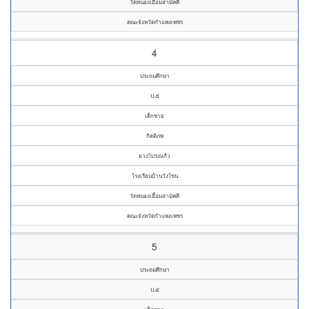
วัดหนองเอื้อมสามัคคี
คณะจังหวัดกำแพงเพชร
4
ประถมศึกษา
ป.๕
เด็กชาย
กิตติภพ
ยวงโปร่งแก้ว
โรงเรียนบ้านวังโขน
วัดหนองเอื้อมสามัคคี
คณะจังหวัดกำแพงเพชร
5
ประถมศึกษา
ป.๕