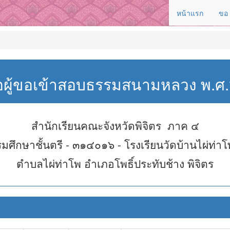
หน้าแรก
ขอ
่อผู้ขอเข้าสอบธรรมสนามหลวง พ.
สำนักเรียนคณะจังหวัดพิจิตร ภาค ๔
มศึกษาชั้นตรี - ๓๑๔๐๑๖ - โรงเรียนวัดบ้านไผ่ท่าโ
ตำบลไผ่ท่าโพ อำเภอโพธิ์ประทับช้าง พิจิตร