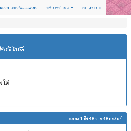
 username/password
บริการข้อมูล
เข้าสู่ระบบ
ศ.๒๕๖๘
พใต้
แสดง
1 ถึง 49
จาก
49
ผลลัพธ์