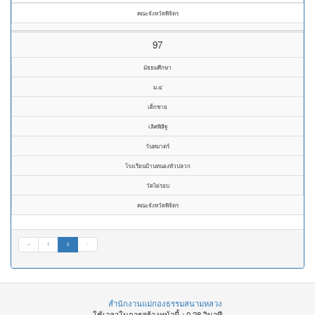
คณะจังหวัดพิจิตร
97
มัธยมศึกษา
ม.๔
เด็กชาย
เลิศพิสิฐ
วันทมาตร์
โรงเรียนบ้านหนองหัวปลวก
วัดไผ่รอบ
คณะจังหวัดพิจิตร
«
1
2
»
สำนักงานแม่กองธรรมสนามหลวง
ใช้เวลาในการสร้างหน้านี้ : 0.28 วินาที