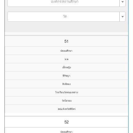
องค์กร/สถานศึกษา
วัด
51
มัธยมศึกษา
ม.๒
เด็กหญิง
พีรัชญา
สิงห์ทอง
โรงเรียนวัดหนองหลวง
วัดไผ่รอบ
คณะจังหวัดพิจิตร
52
มัธยมศึกษา