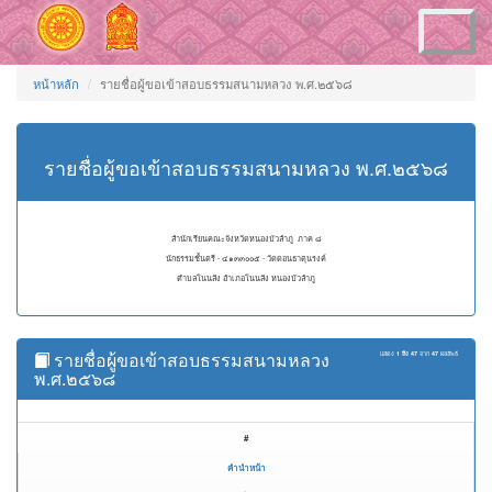
Toggle
navigation
หน้าหลัก
รายชื่อผู้ขอเข้าสอบธรรมสนามหลวง พ.ศ.๒๕๖๘
รายชื่อผู้ขอเข้าสอบธรรมสนามหลวง พ.ศ.๒๕๖๘
สำนักเรียนคณะจังหวัดหนองบัวลำภู ภาค ๘
นักธรรมชั้นตรี - ๔๑๓๓๐๐๕ - วัดดอนธาตุนรงค์
ตำบลโนนสัง อำเภอโนนสัง หนองบัวลำภู
รายชื่อผู้ขอเข้าสอบธรรมสนามหลวง
แสดง
1 ถึง 47
จาก
47
ผลลัพธ์
พ.ศ.๒๕๖๘
#
คำนำหน้า