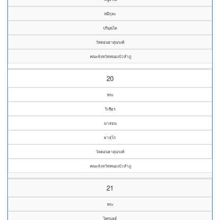
หมีกุละ
ปริมุตฺโต
วัดดอนธาตุนรงค์
คณะจังหวัดหนองบัวลำภู
20
พระ
วิเชียร
มาสอน
ผาสุโก
วัดดอนธาตุนรงค์
คณะจังหวัดหนองบัวลำภู
21
พระ
ไพรบูลย์