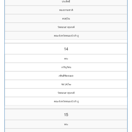
ประสิทธิ์
ทองธรรมชาติ
ตปคุโณ
วัดดอนธาตุนรงค์
คณะจังหวัดหนองบัวลำภู
14
พระ
เจริญรัตน
ภคินดีชัยธนผล
ชยวุฑฺโฒ
วัดดอนธาตุนรงค์
คณะจังหวัดหนองบัวลำภู
15
พระ