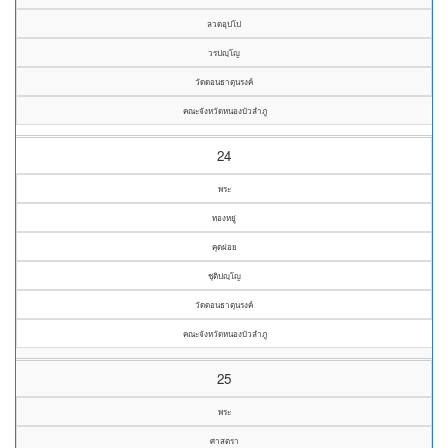
ลวดอุปโป
วรปญฺโญ
วัดดอนธาตุนรงค์
คณะจังหวัดหนองบัวลำภู
24
พระ
ทองหยู่
คุตฝอย
ชุติปญฺโญ
วัดดอนธาตุนรงค์
คณะจังหวัดหนองบัวลำภู
25
พระ
ศาสตรา