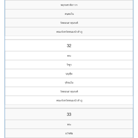
พฤกษชาติถาวร
สนฺตมโน
วัดดอนธาตุนรงค์
คณะจังหวัดหนองบัวลำภู
32
พระ
วิฑูร
บุญคุ้ม
รุจิธมฺโม
วัดดอนธาตุนรงค์
คณะจังหวัดหนองบัวลำภู
33
พระ
ธวัชชัย