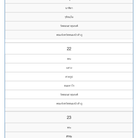
นาพิลา
รุจิธมฺโม
วัดดอนธาตุนรงค์
คณะจังหวัดหนองบัวลำภู
22
พระ
แสวง
สวยรูป
ธมฺมจาโร
วัดดอนธาตุนรงค์
คณะจังหวัดหนองบัวลำภู
23
พระ
ศิริชัย