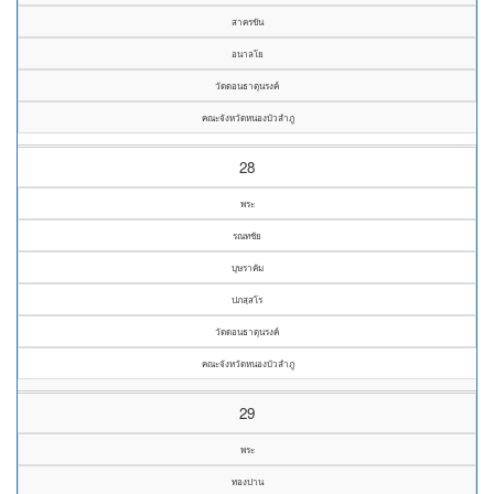
สาครขัน
อนาลโย
วัดดอนธาตุนรงค์
คณะจังหวัดหนองบัวลำภู
28
พระ
รณทชัย
บุษราคัม
ปภสฺสโร
วัดดอนธาตุนรงค์
คณะจังหวัดหนองบัวลำภู
29
พระ
ทองปาน