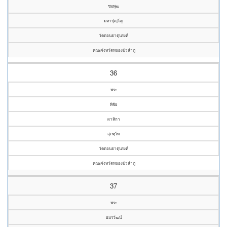
ชมพุฒ
มหาปุญฺโญ
วัดดอนธาตุนรงค์
คณะจังหวัดหนองบัวลำภู
36
พระ
พิชัย
ผาสิกา
สุภทฺโท
วัดดอนธาตุนรงค์
คณะจังหวัดหนองบัวลำภู
37
พระ
อมรวัฒน์