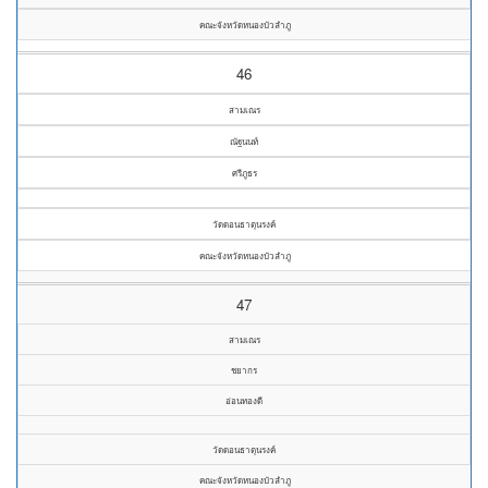
คณะจังหวัดหนองบัวลำภู
46
สามเณร
ณัฐนนท์
ศรีภูธร
วัดดอนธาตุนรงค์
คณะจังหวัดหนองบัวลำภู
47
สามเณร
ชยากร
อ่อนทองดี
วัดดอนธาตุนรงค์
คณะจังหวัดหนองบัวลำภู