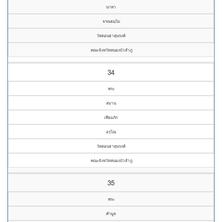
นาหา
จรณธมฺโม
วัดดอนธาตุนรงค์
คณะจังหวัดหนองบัวลำภู
34
พระ
สมาน
เทียมภัก
อรุโณ
วัดดอนธาตุนรงค์
คณะจังหวัดหนองบัวลำภู
35
พระ
คำมูล