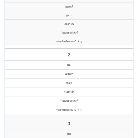
สมศักดิ์
ปู่คาน
กลฺยาโณ
วัดดอนธาตุนรงค์
คณะจังหวัดหนองบัวลำภู
2
พระ
เมธีภัทร
ทะสา
จนฺทสาโร
วัดดอนธาตุนรงค์
คณะจังหวัดหนองบัวลำภู
3
พระ