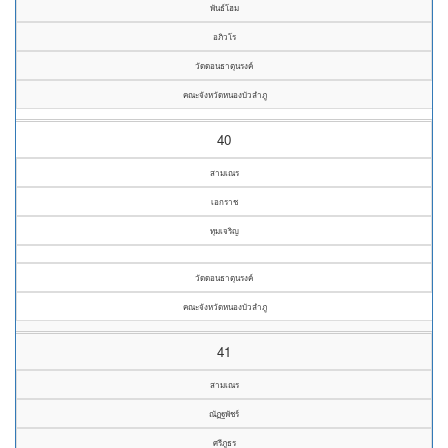
พันธ์โฮม
อภิวโร
วัดดอนธาตุนรงค์
คณะจังหวัดหนองบัวลำภู
40
สามเณร
เอกราช
ทุมเจริญ
วัดดอนธาตุนรงค์
คณะจังหวัดหนองบัวลำภู
41
สามเณร
ณัฏฐพัชร์
ศรีภูธร