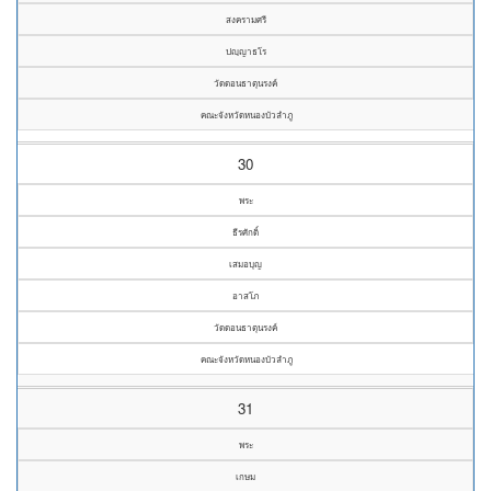
สงครามศรี
ปญฺญาธโร
วัดดอนธาตุนรงค์
คณะจังหวัดหนองบัวลำภู
30
พระ
ธีรศักดิ์
เสมอบุญ
อาสโภ
วัดดอนธาตุนรงค์
คณะจังหวัดหนองบัวลำภู
31
พระ
เกษม