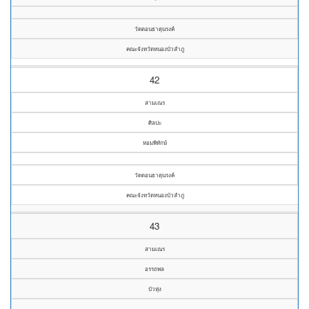
วัดดอนธาตุนรงค์
คณะจังหวัดหนองบัวลำภู
42
สามเณร
ศิลปะ
หอมพิทักษ์
วัดดอนธาตุนรงค์
คณะจังหวัดหนองบัวลำภู
43
สามเณร
อรรถพล
บัวหุ่ง