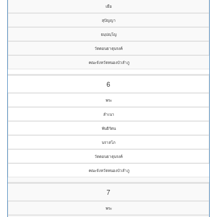
เผือ
สุปัญญา
ธมฺปญฺโญ
วัดดอนธาตุนรงค์
คณะจังหวัดหนองบัวลำภู
6
พระ
ลำเนา
พันธิรัตน
นราสโภ
วัดดอนธาตุนรงค์
คณะจังหวัดหนองบัวลำภู
7
พระ