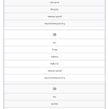
เหลาฉลาด
สิริวณฺโณ
วัดดอนธาตุนรงค์
คณะจังหวัดหนองบัวลำภู
38
พระ
วีระพล
นนธิสอน
กิตฺติปาโล
วัดดอนธาตุนรงค์
คณะจังหวัดหนองบัวลำภู
39
พระ
ทองใหม่