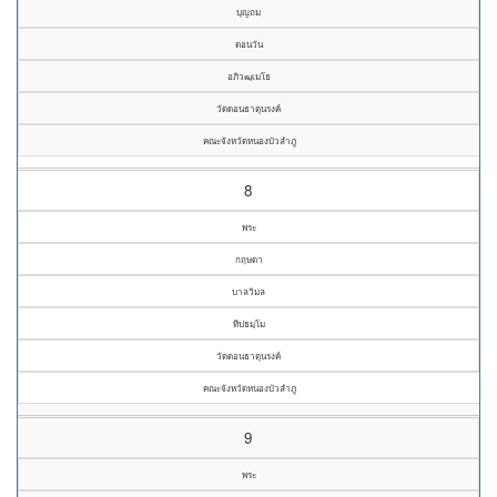
บุญถม
ดอนวัน
อภิวฒฺเมโธ
วัดดอนธาตุนรงค์
คณะจังหวัดหนองบัวลำภู
8
พระ
กฤษดา
บาลวิมล
ทีปธมฺโม
วัดดอนธาตุนรงค์
คณะจังหวัดหนองบัวลำภู
9
พระ