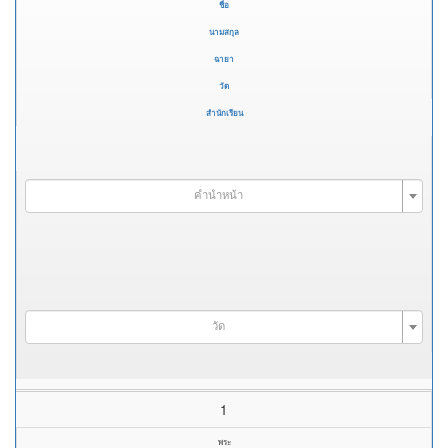
ชื่อ
นามสกุล
ฉายา
วัด
สำนักเรียน
คำนำหน้า
วัด
1
พระ