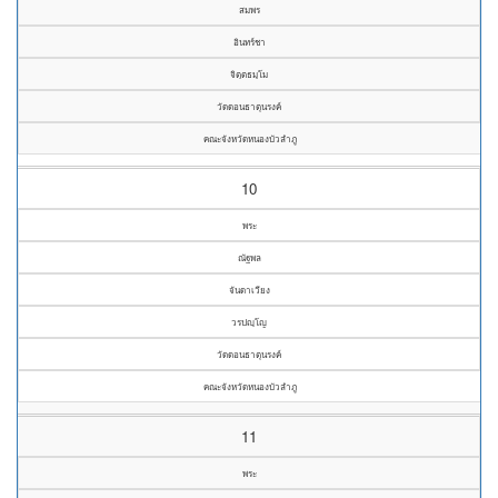
สมพร
อินทร์ชา
จิตฺตธมฺโม
วัดดอนธาตุนรงค์
คณะจังหวัดหนองบัวลำภู
10
พระ
ณัฐพล
จันดาเวียง
วรปญฺโญ
วัดดอนธาตุนรงค์
คณะจังหวัดหนองบัวลำภู
11
พระ