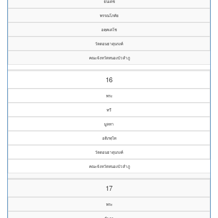
ธนเดช
พรรณโภคัย
อคฺคเตโช
วัดดอนธาตุนรงค์
คณะจังหวัดหนองบัวลำภู
16
พระ
ทวี
มูลทา
อติภทฺโท
วัดดอนธาตุนรงค์
คณะจังหวัดหนองบัวลำภู
17
พระ