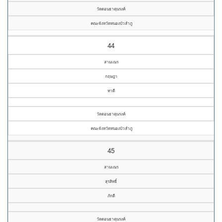
วัดดอนธาตุนรงค์
คณะจังหวัดหนองบัวลำภู
44
สามเณร
กฤษฎา
ทาดี
วัดดอนธาตุนรงค์
คณะจังหวัดหนองบัวลำภู
45
สามเณร
สุรสิทธิ์
ภักดี
วัดดอนธาตุนรงค์