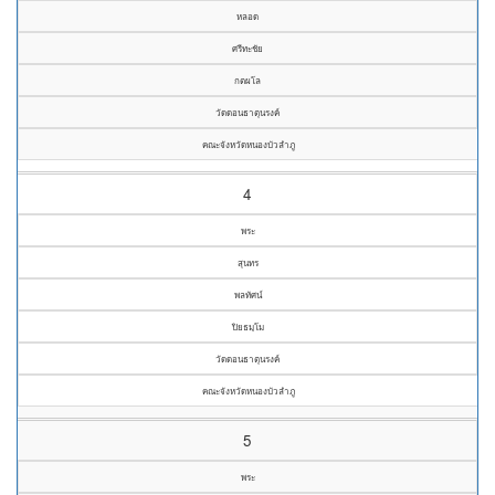
หลอด
ศรีทะชัย
กตผโล
วัดดอนธาตุนรงค์
คณะจังหวัดหนองบัวลำภู
4
พระ
สุนทร
พลทัศน์
ปิยธมฺโม
วัดดอนธาตุนรงค์
คณะจังหวัดหนองบัวลำภู
5
พระ