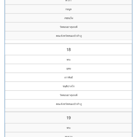
คำภา
กอมูล
ภทฺธมฺโม
วัดดอนธาตุนรงค์
คณะจังหวัดหนองบัวลำภู
18
พระ
อุดม
เถาพันธ์
ขนฺติปาลโก
วัดดอนธาตุนรงค์
คณะจังหวัดหนองบัวลำภู
19
พระ
หนูจวน