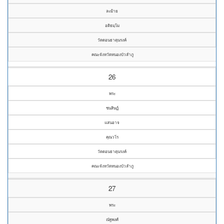
ละม้าย
อติธมฺโม
วัดดอนธาตุนรงค์
คณะจังหวัดหนองบัวลำภู
26
พระ
ชนสิษฏ์
แสนอาจ
คุณวโร
วัดดอนธาตุนรงค์
คณะจังหวัดหนองบัวลำภู
27
พระ
ณัฐพงศ์