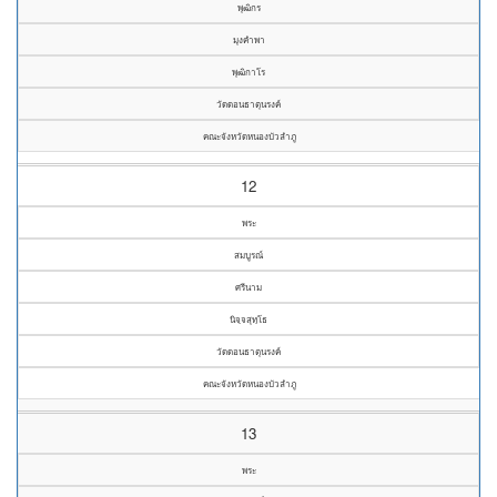
พุฒิกร
มุงคำพา
พุฒิกาโร
วัดดอนธาตุนรงค์
คณะจังหวัดหนองบัวลำภู
12
พระ
สมบูรณ์
ศรีนาม
นิจฺจสุทฺโธ
วัดดอนธาตุนรงค์
คณะจังหวัดหนองบัวลำภู
13
พระ