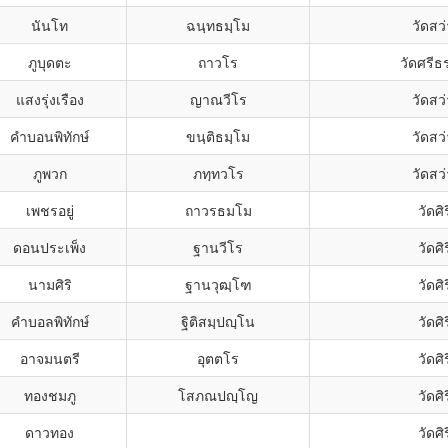
นันโท
ฉนฺทธมฺโม
วัดสว
ภูบุดตะ
ถาวโร
วัดศรี
แสงรุ่งเรือง
ญาณวีโร
วัดสว
คำบอนพิทักษ์
ขนฺติธมฺโม
วัดสว
ภูพวก
ภทฺทวโร
วัดสว
เพชรอยู่
ถาวรธมโม
วัดศ
ดอนประเพ็ง
ฐานวีโร
วัดศ
นามศิริ
ฐานวุฒฺโฑ
วัดศ
คำบอลพิทักษ์
ฐิติสมฺปญฺโน
วัดศ
อาจมนตรี
อุตตโร
วัดศ
ทองชมภู
โสภณปญฺโญ
วัดศ
ดาวทอง
วัดศ