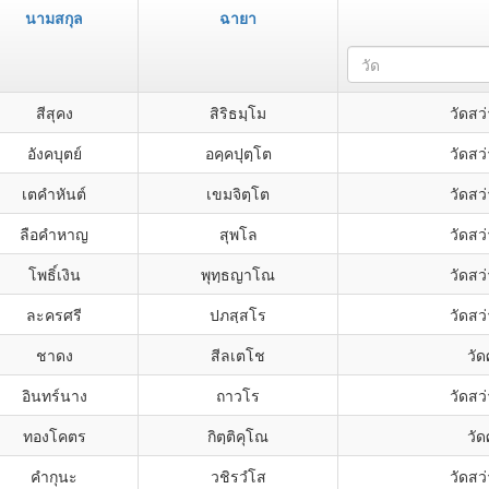
นามสกุล
ฉายา
วัด
สีสุคง
สิริธมฺโม
วัดสว
อังคบุตย์
อคฺคปุตฺโต
วัดสว
เตคำหันต์
เขมจิตฺโต
วัดสว
ลือคำหาญ
สุพโล
วัดสว
โพธิ์เงิน
พุทฺธญาโณ
วัดสว
ละครศรี
ปภสฺสโร
วัดสว
ชาดง
สีลเตโช
วั
อินทร์นาง
ถาวโร
วัดสว
ทองโคตร
กิตฺติคุโณ
วั
คำกุนะ
วชิรวํโส
วัดสว