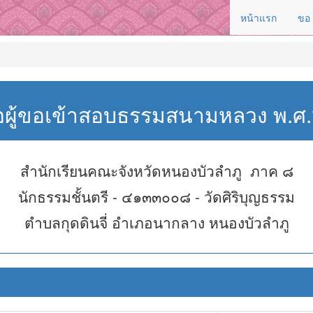
หน้าแรก
ขอ
่อผู้ขอเข้าสอบธรรมสนามหลวง พ.
สำนักเรียนคณะจังหวัดหนองบัวลำภู ภาค ๘
นักธรรมชั้นตรี - ๔๑๓๓๐๐๘ - วัดศิริบุญธรรม
ตำบลกุดดินจี่ อำเภอนากลาง หนองบัวลำภู