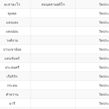
ยะสาฮะโร
สมนฺตสามตฺถิโก
วัดปร
ชุมพล
วัดปร
แสงแดง
วัดปร
แตงอ่อน
วัดปร
วงศ์งาม
วัดปร
ปานเขาย้อย
วัดปร
แสนจันทร์
วัดปร
ประสมศรี
วัดปร
เรือริรัก
วัดปร
กระดม
วัดปร
คำหวาน
วัดปร
นารี
วัดปร