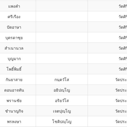
แพงคำ
วัดศ
ศรีเรือง
วัดศ
ปัดอาษา
วัดศ
บุตรดาซุย
วัดศ
สำเนานวล
วัดศ
บุญมาก
วัดศ
โพธิ์พิมธิ์
วัดศ
กันยาสาย
กนฺตวํโส
วัดปร
ดอนอาจทัน
อธิปญฺโญ
วัดปร
พรานชัย
อริยวํโส
วัดปร
ชำนาญกิจ
เจตปุญฺโญ
วัดปร
พรหงษา
โชติปญฺโญ
วัดปร