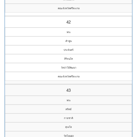
คณะจังหวัดศรีสะเกษ
42
พระ
คำพูน
ประจันทร์
สิริจนฺโท
วัดป่าไม้พัฒนา
คณะจังหวัดศรีสะเกษ
43
พระ
สถิตย์
กายชาติ
สุเมโธ
วัดโนนสูง