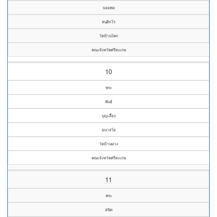
จอมพล
สนฺติกโร
วัดบ้านโคก
คณะจังหวัดศรีสะเกษ
10
พระ
พันธ์
บุญเลี้ยง
อนาลโย
วัดบ้านม่วง
คณะจังหวัดศรีสะเกษ
11
พระ
สนิท