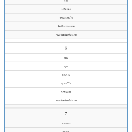
จ่อย
เครือทอง
จรณสมฺปนฺโน
วัดเดียงทรงธรรม
คณะจังหวัดศรีสะเกษ
6
พระ
บุญตา
จิตะวงษ์
ญาณวีโร
วัดชำแสง
คณะจังหวัดศรีสะเกษ
7
สามเณร
อัครพล