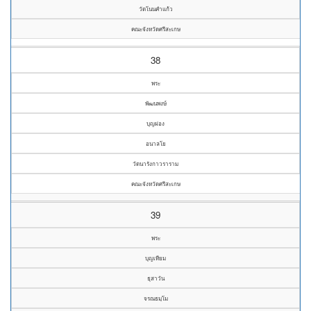
วัดโนนคำแก้ว
คณะจังหวัดศรีสะเกษ
38
พระ
พัฒนพงษ์
บุญผ่อง
อนาลโย
วัดนารังกาวราราม
คณะจังหวัดศรีสะเกษ
39
พระ
บุญเทียม
ธุสาวัน
จรณธมฺโม