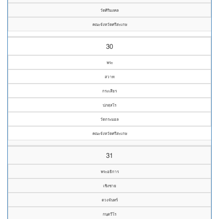
วัดศิริมงคล
คณะจังหวัดศรีสะเกษ
30
พระ
สวาท
กระเสียร
ปภสฺสโร
วัดกระมอล
คณะจังหวัดศรีสะเกษ
31
พระอธิการ
เชิงชาย
ดวงจันทร์
กนฺตวีโร