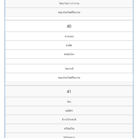
วัดนารังกาวราราม
คณะจังหวัดศรีสะเกษ
40
สามเณร
ธนชัย
พรหมโลก
วัดกระบี่
คณะจังหวัดศรีสะเกษ
41
พระ
นฤมิตร
ธำรงวีระชาติ
อภิปุณฺโณ
วัดโนนม่วง