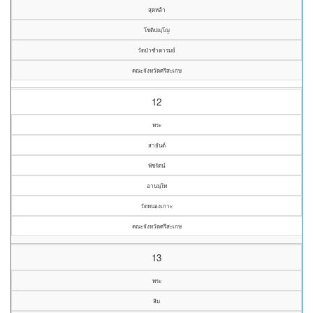
สุดหล้า
โชติปญฺโญ
วัดป่าซำตารมย์
คณะจังหวัดศรีสะเกษ
12
พระ
สายันต์
พัชรัตน์
อานนฺโท
วัดหนองเกาะ
คณะจังหวัดศรีสะเกษ
13
พระ
สิม