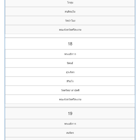
โกสุม
สนฺติธมฺโม
วัดป่าโมง
คณะจังหวัดศรีสะเกษ
18
พระอธิการ
นิพนธ์
สุระจิตร
สิริธโร
วัดศรัทธาสามัคคี
คณะจังหวัดศรีสะเกษ
19
พระอธิการ
สมจิตร