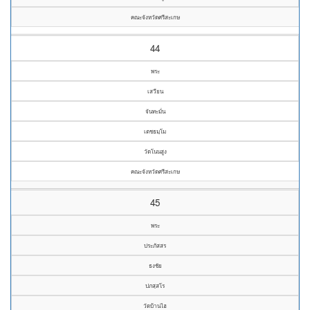
คณะจังหวัดศรีสะเกษ
44
พระ
เสวียน
จันทะมั่น
เตชธมฺโม
วัดโนนสูง
คณะจังหวัดศรีสะเกษ
45
พระ
ประภัสสร
ธงชัย
ปภสฺสโร
วัดบ้านไฮ