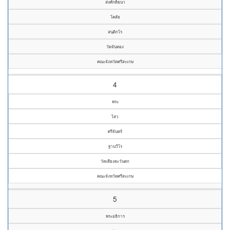
ส่งศักดิ์ธนา
โคสัย
สนฺติกโร
วัดจันทอง
คณะจังหวัดศรีสะเกษ
4
พระ
ไสว
ศรีจันทร์
ฐานวีโร
วัดเดียงตะวันตก
คณะจังหวัดศรีสะเกษ
5
พระอธิการ