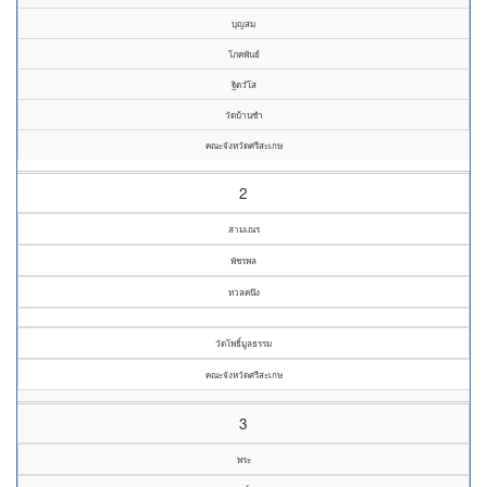
บุญสม
โภคพันธ์
ฐิตวํโส
วัดบ้านชำ
คณะจังหวัดศรีสะเกษ
2
สามเณร
พัชรพล
หวลคนึง
วัดโพธิ์มูลธรรม
คณะจังหวัดศรีสะเกษ
3
พระ