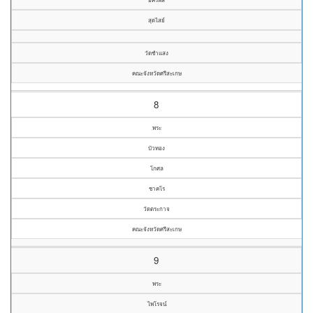
สุดไสย์
วัดชำแสง
คณะจังหวัดศรีสะเกษ
8
พระ
บัวทอง
โกศล
ชาคโร
วัดตระกาจ
คณะจังหวัดศรีสะเกษ
9
พระ
ไพโรจน์