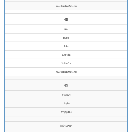
คณะจังหวัดศรีสะเกษ
48
พระ
ทุมมา
ลิลัน
อภิชาโต
วัดบ้านไฮ
คณะจังหวัดศรีสะเกษ
49
สามเณร
วรัญชิต
ศรีบุญเรือง
วัดบ้านเขวา