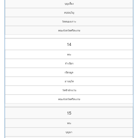
บุญเลี้ยง
สปฺปญฺโญ
วัดหนองเกาะ
คณะจังหวัดศรีสะเกษ
14
พระ
จำเนียร
เนียนมูล
อานนฺโท
วัดซำผักแว่น
คณะจังหวัดศรีสะเกษ
15
พระ
บุญมา