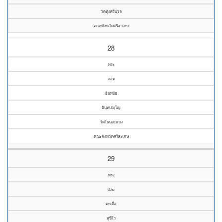
วัดทุ่งศรีนวล
คณะจังหวัดศรีสะเกษ
28
พระ
จอม
อินทนัย
อินฺทปญฺโญ
วัดโนนสะแบง
คณะจังหวัดศรีสะเกษ
29
พระ
เมฆ
มะเดื่อ
สุชีโว