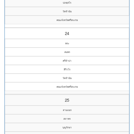
ปภสฺสโร
วัดจำนัน
คณะจังหวัดศรีสะเกษ
24
พระ
สมพร
ศรีจำปา
สิริวโร
วัดจำนัน
คณะจังหวัดศรีสะเกษ
25
สามเณร
สถาพร
บุญรักษา