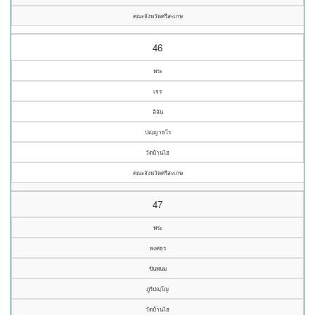
คณะจังหวัดศรีสะเกษ
46
พระ
เจร
ลิลัน
ปญฺญาธโร
วัดบ้านไฮ
คณะจังหวัดศรีสะเกษ
47
พระ
พงศธร
ขันพนม
ภูริปญฺโญ
วัดบ้านไฮ