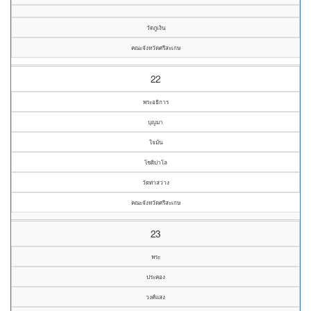
วัดภูเงิน
คณะจังหวัดศรีสะเกษ
22
พระอธิการ
บุญมา
ใจมั่น
โชติปาโล
วัดท่าสว่าง
คณะจังหวัดศรีสะเกษ
23
พระ
ประคอง
วงศ์แสง