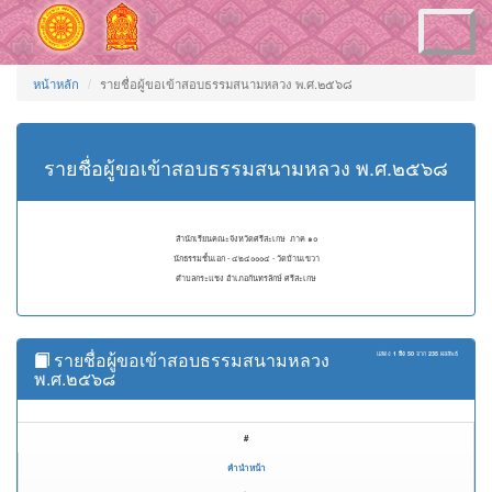
Toggle
navigation
หน้าหลัก
รายชื่อผู้ขอเข้าสอบธรรมสนามหลวง พ.ศ.๒๕๖๘
รายชื่อผู้ขอเข้าสอบธรรมสนามหลวง พ.ศ.๒๕๖๘
สำนักเรียนคณะจังหวัดศรีสะเกษ ภาค ๑๐
นักธรรมชั้นเอก - ๔๒๔๐๐๐๔ - วัดบ้านเขวา
ตำบลกระแชง อำเภอกันทรลักษ์ ศรีสะเกษ
รายชื่อผู้ขอเข้าสอบธรรมสนามหลวง
แสดง
1 ถึง 50
จาก
235
ผลลัพธ์
พ.ศ.๒๕๖๘
#
คำนำหน้า