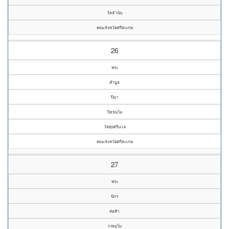
วัดจำนัน
คณะจังหวัดศรีสะเกษ
26
พระ
คำมูล
ปีมา
ปิยธมฺโม
วัดทุ่งศรีนวล
คณะจังหวัดศรีสะเกษ
27
พระ
นิกร
ห่อคำ
วรธมฺโม