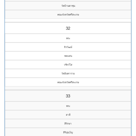
วัดบ้านตาซุน
คณะจังหวัดศรีสะเกษ
32
พระ
จิรวัฒน์
พลแสน
วชิรวํโส
วัดอินทาราม
คณะจังหวัดศรีสะเกษ
33
พระ
สาลี
สีรักษา
สิริปุญฺโญ