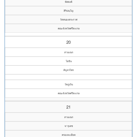
หัสดงค์
สิริปญฺโญ
วัดหนองตระกาศ
คณะจังหวัดศรีสะเกษ
20
สามเณร
โยธิน
สัญจรไพร
วัดภูเงิน
คณะจังหวัดศรีสะเกษ
21
สามเณร
จารุเดช
ครองละเอียด