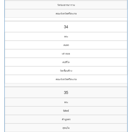
วัดร่องธรรมาราม
คณะจังหวัดศรีสะเกษ
34
พระ
สมพร
เต่าลอย
ตปสีโล
วัดเขื่อนช้าง
คณะจังหวัดศรีสะเกษ
35
พระ
นิพัทธ์
คำมูลคร
สุธมฺโม