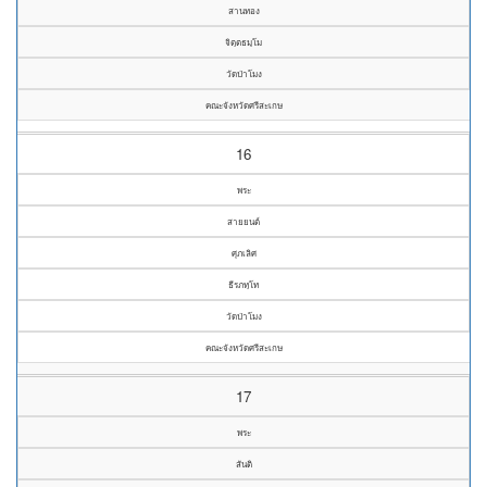
สานทอง
จิตฺตธมฺโม
วัดป่าโมง
คณะจังหวัดศรีสะเกษ
16
พระ
สายยนต์
ศุภเลิศ
ธีรภทฺโท
วัดป่าโมง
คณะจังหวัดศรีสะเกษ
17
พระ
สันติ