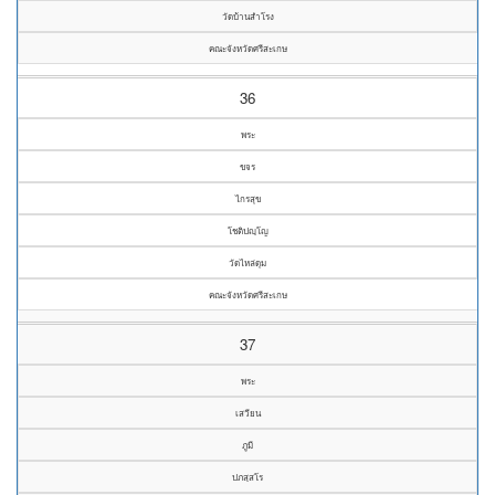
วัดบ้านสำโรง
คณะจังหวัดศรีสะเกษ
36
พระ
ขจร
ไกรสุข
โชติปญฺโญ
วัดไหล่ดุม
คณะจังหวัดศรีสะเกษ
37
พระ
เสวียน
ภูมี
ปภสฺสโร