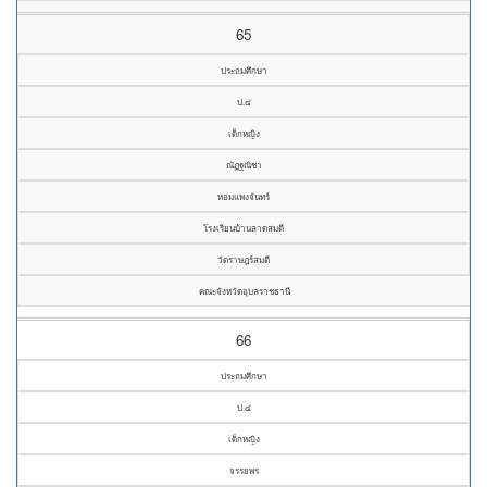
65
ประถมศึกษา
ป.๔
เด็กหญิง
ณัฏฐณิชา
หอมแพงจันทร์
โรงเรียนบ้านลาดสมดี
วัดราษฎร์สมดี
คณะจังหวัดอุบลราชธานี
66
ประถมศึกษา
ป.๔
เด็กหญิง
จรรยพร