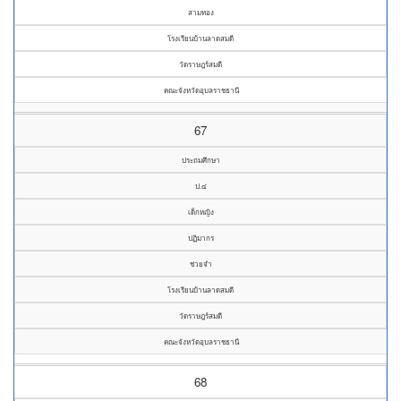
สามทอง
โรงเรียนบ้านลาดสมดี
วัดราษฎร์สมดี
คณะจังหวัดอุบลราชธานี
67
ประถมศึกษา
ป.๔
เด็กหญิง
ปฏิมากร
ช่วยจำ
โรงเรียนบ้านลาดสมดี
วัดราษฎร์สมดี
คณะจังหวัดอุบลราชธานี
68