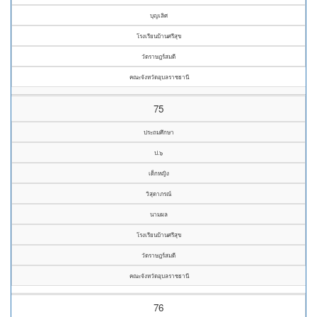
บุญเลิศ
โรงเรียนบ้านศรีสุข
วัดราษฎร์สมดี
คณะจังหวัดอุบลราชธานี
75
ประถมศึกษา
ป.๖
เด็กหญิง
วิสุดาภรณ์
นามผล
โรงเรียนบ้านศรีสุข
วัดราษฎร์สมดี
คณะจังหวัดอุบลราชธานี
76