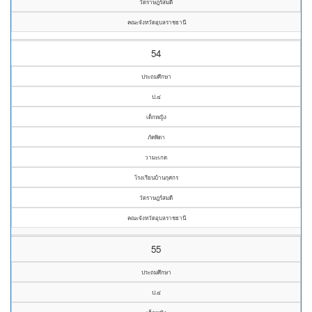
วัดราษฎร์สมดี
คณะจังหวัดอุบลราชธานี
54
ประถมศึกษา
ป.๔
เด็กหญิง
ภัคพิดา
วามะเกต
โรงเรียนบ้านกุศกร
วัดราษฎร์สมดี
คณะจังหวัดอุบลราชธานี
55
ประถมศึกษา
ป.๔