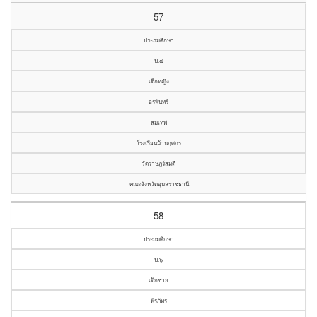
57
ประถมศึกษา
ป.๔
เด็กหญิง
อรพินทร์
สมเทพ
โรงเรียนบ้านกุศกร
วัดราษฎร์สมดี
คณะจังหวัดอุบลราชธานี
58
ประถมศึกษา
ป.๖
เด็กชาย
พีรภัทร