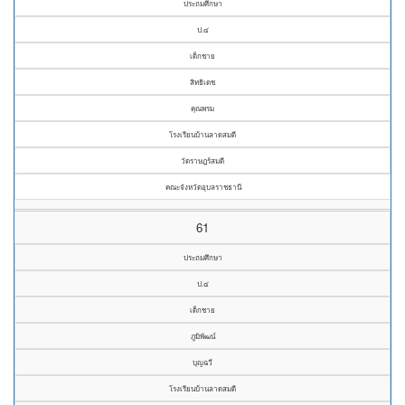
ประถมศึกษา
ป.๔
เด็กชาย
สิทธิเดช
คุณพรม
โรงเรียนบ้านลาดสมดี
วัดราษฎร์สมดี
คณะจังหวัดอุบลราชธานี
61
ประถมศึกษา
ป.๔
เด็กชาย
ภูมิพัฒน์
บุญฉวี
โรงเรียนบ้านลาดสมดี