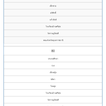
เด็กชาย
อภิศักดิ์
แก้วสิงห์
โรงเรียนบ้านศรีสุข
วัดราษฎร์สมดี
คณะจังหวัดอุบลราชธานี
80
ประถมศึกษา
ป.๔
เด็กหญิง
ชลิดา
โนนสูง
โรงเรียนบ้านศรีสุข
วัดราษฎร์สมดี