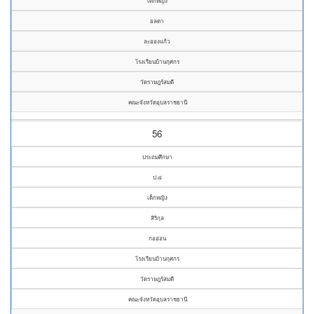
เด็กหญิง
ยลดา
ละอองแก้ว
โรงเรียนบ้านกุศกร
วัดราษฎร์สมดี
คณะจังหวัดอุบลราชธานี
56
ประถมศึกษา
ป.๔
เด็กหญิง
สิริกุล
กออ่อน
โรงเรียนบ้านกุศกร
วัดราษฎร์สมดี
คณะจังหวัดอุบลราชธานี