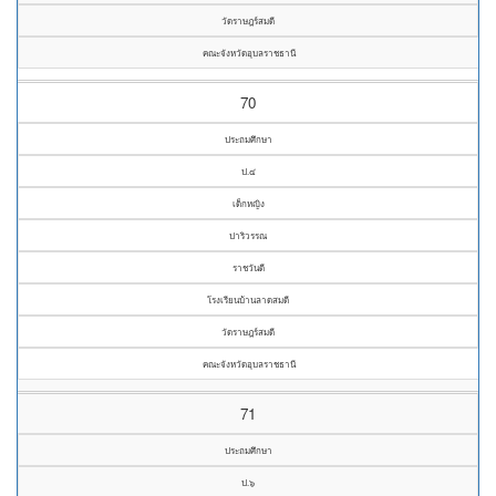
วัดราษฎร์สมดี
คณะจังหวัดอุบลราชธานี
70
ประถมศึกษา
ป.๔
เด็กหญิง
ปาริวรรณ
ราชวันดี
โรงเรียนบ้านลาดสมดี
วัดราษฎร์สมดี
คณะจังหวัดอุบลราชธานี
71
ประถมศึกษา
ป.๖