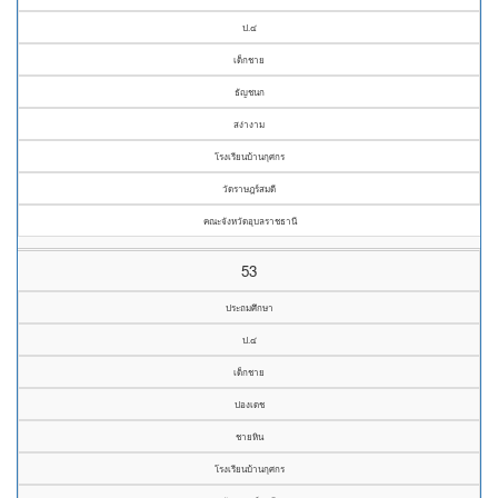
ป.๔
เด็กชาย
ธัญชนก
สง่างาม
โรงเรียนบ้านกุศกร
วัดราษฎร์สมดี
คณะจังหวัดอุบลราชธานี
53
ประถมศึกษา
ป.๔
เด็กชาย
ปองเดช
ชายหิน
โรงเรียนบ้านกุศกร