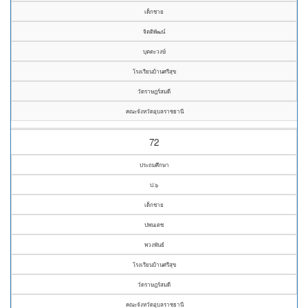
เด็กชาย
จิตติพัฒน์
บุตตะวงษ์
โรงเรียนบ้านศรีสุข
วัดราษฎร์สมดี
คณะจังหวัดอุบลราชธานี
72
ประถมศึกษา
ป.๖
เด็กชาย
ปพนเดช
พวงพันธ์
โรงเรียนบ้านศรีสุข
วัดราษฎร์สมดี
คณะจังหวัดอุบลราชธานี