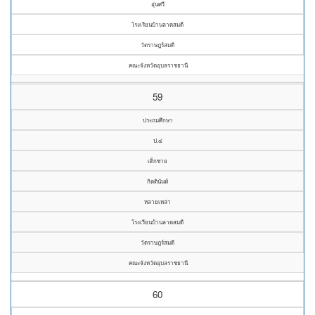
อุ่นศรี
โรงเรียนบ้านลาดสมดี
วัดราษฎร์สมดี
คณะจังหวัดอุบลราชธานี
59
ประถมศึกษา
ป.๔
เด็กชาย
กิตตินันท์
หลายเหล่า
โรงเรียนบ้านลาดสมดี
วัดราษฎร์สมดี
คณะจังหวัดอุบลราชธานี
60