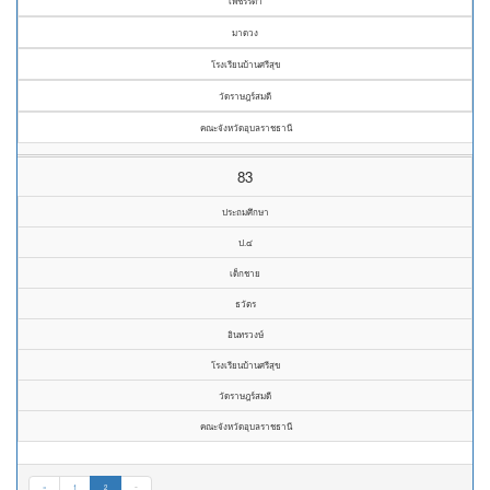
เพชรรดา
มาดวง
โรงเรียนบ้านศรีสุข
วัดราษฎร์สมดี
คณะจังหวัดอุบลราชธานี
83
ประถมศึกษา
ป.๔
เด็กชาย
ธวัตร
อินทรวงษ์
โรงเรียนบ้านศรีสุข
วัดราษฎร์สมดี
คณะจังหวัดอุบลราชธานี
«
1
2
»