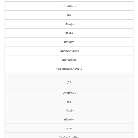
ประถมศึกษา
ป.๕
เด็กหญิง
สุชาดา
บุตรจันทร์
โรงเรียนบ้านศรีสุข
วัดราษฎร์สมดี
คณะจังหวัดอุบลราชธานี
77
ประถมศึกษา
ป.๕
เด็กหญิง
ปรียาภัทร
สมพร
โรงเรียนบ้านศรีสุข