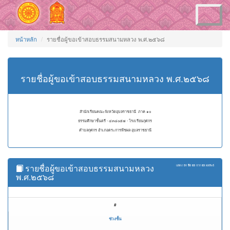
Toggle
navigation
หน้าหลัก
รายชื่อผู้ขอเข้าสอบธรรมสนามหลวง พ.ศ.๒๕๖๘
รายชื่อผู้ขอเข้าสอบธรรมสนามหลวง พ.ศ.๒๕๖๘
สำนักเรียนคณะจังหวัดอุบลราชธานี ภาค ๑๐
ธรรมศึกษาชั้นตรี - ๔๓๘๐๕๗ - โรงเรียนกุศกร
ตำบลกุศกร อำเภอตระการพืชผล อุบลราชธานี
รายชื่อผู้ขอเข้าสอบธรรมสนามหลวง
แสดง
51 ถึง 83
จาก
83
ผลลัพธ์
พ.ศ.๒๕๖๘
#
ช่วงชั้น