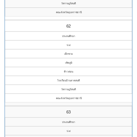
วัดราษฎร์สมดี
คณะจังหวัดอุบลราชธานี
62
ประถมศึกษา
ป.๔
เด็กชาย
เทิดภูมิ
ท้าวด่อน
โรงเรียนบ้านลาดสมดี
วัดราษฎร์สมดี
คณะจังหวัดอุบลราชธานี
63
ประถมศึกษา
ป.๔