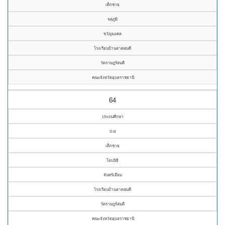
เด็กชาย
จตุภูมิ
ขวัญมงคล
โรงเรียนบ้านลาดสมดี
วัดราษฎร์สมดี
คณะจังหวัดอุบลราชธานี
64
ประถมศึกษา
ป.๔
เด็กชาย
โอบนิธิ
จันทร์เอี่ยม
โรงเรียนบ้านลาดสมดี
วัดราษฎร์สมดี
คณะจังหวัดอุบลราชธานี