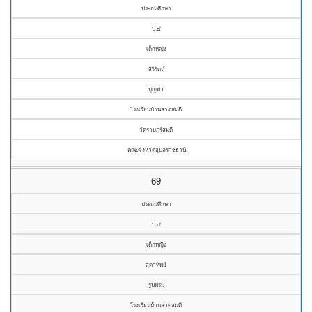
ประถมศึกษา
ป.๔
เด็กหญิง
สิริรัตน์
บุญพา
โรงเรียนบ้านลาดสมดี
วัดราษฎร์สมดี
คณะจังหวัดอุบลราชธานี
69
ประถมศึกษา
ป.๔
เด็กหญิง
สุดาทิพย์
รูปพรม
โรงเรียนบ้านลาดสมดี