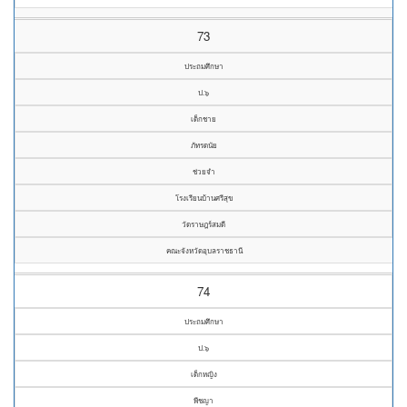
73
ประถมศึกษา
ป.๖
เด็กชาย
ภัทรดนัย
ช่วยจำ
โรงเรียนบ้านศรีสุข
วัดราษฎร์สมดี
คณะจังหวัดอุบลราชธานี
74
ประถมศึกษา
ป.๖
เด็กหญิง
พีชญา