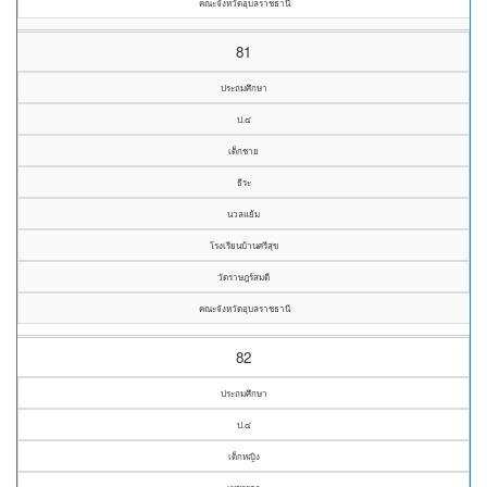
คณะจังหวัดอุบลราชธานี
81
ประถมศึกษา
ป.๔
เด็กชาย
ธีระ
นวลแย้ม
โรงเรียนบ้านศรีสุข
วัดราษฎร์สมดี
คณะจังหวัดอุบลราชธานี
82
ประถมศึกษา
ป.๔
เด็กหญิง