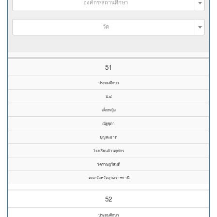
องค์กร/สถานศึกษา
วัด
51
ประถมศึกษา
ป.๔
เด็กหญิง
ณัฐชุตา
บุญสะอาด
โรงเรียนบ้านกุศกร
วัดราษฎร์สมดี
คณะจังหวัดอุบลราชธานี
52
ประถมศึกษา