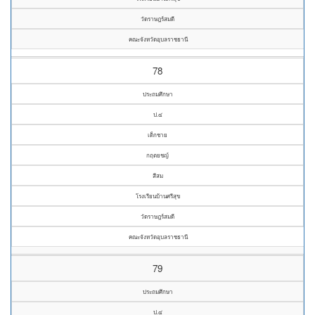
วัดราษฎร์สมดี
คณะจังหวัดอุบลราชธานี
78
ประถมศึกษา
ป.๔
เด็กชาย
กฤตยชญ์
สีสม
โรงเรียนบ้านศรีสุข
วัดราษฎร์สมดี
คณะจังหวัดอุบลราชธานี
79
ประถมศึกษา
ป.๔