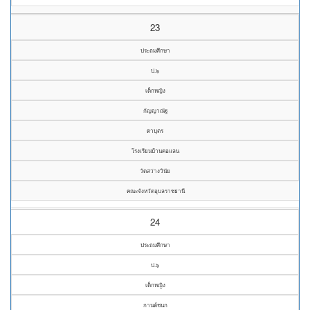
23
ประถมศึกษา
ป.๖
เด็กหญิง
กัญญาณัฐ
ดาบุตร
โรงเรียนบ้านคอแลน
วัดสว่างวินัย
คณะจังหวัดอุบลราชธานี
24
ประถมศึกษา
ป.๖
เด็กหญิง
กานต์ชนก