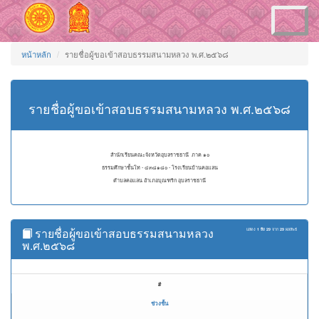
Toggle
navigation
หน้าหลัก
รายชื่อผู้ขอเข้าสอบธรรมสนามหลวง พ.ศ.๒๕๖๘
รายชื่อผู้ขอเข้าสอบธรรมสนามหลวง พ.ศ.๒๕๖๘
สำนักเรียนคณะจังหวัดอุบลราชธานี ภาค ๑๐
ธรรมศึกษาชั้นโท - ๔๓๘๑๘๐ - โรงเรียนบ้านคอแลน
ตำบลคอแลน อำเภอบุณฑริก อุบลราชธานี
รายชื่อผู้ขอเข้าสอบธรรมสนามหลวง
แสดง
1 ถึง 29
จาก
29
ผลลัพธ์
พ.ศ.๒๕๖๘
#
ช่วงชั้น