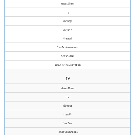
ประถมศึกษา
ป.๖
เด็กหญิง
ภัทราวดี
รัตนวงศ์
โรงเรียนบ้านคอแลน
วัดสว่างวินัย
คณะจังหวัดอุบลราชธานี
19
ประถมศึกษา
ป.๖
เด็กหญิง
เนตรศิริ
ร้อยมิตร
โรงเรียนบ้านคอแลน