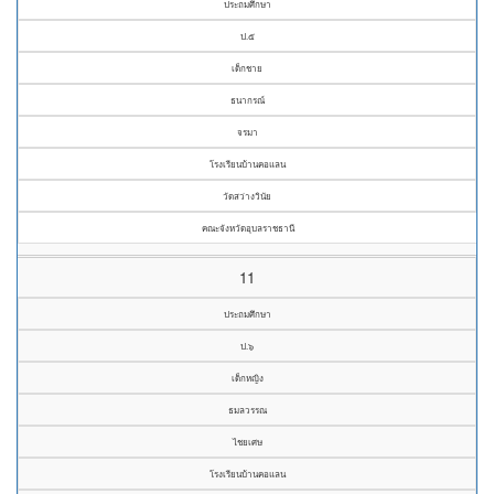
ประถมศึกษา
ป.๕
เด็กชาย
ธนากรณ์
จรมา
โรงเรียนบ้านคอแลน
วัดสว่างวินัย
คณะจังหวัดอุบลราชธานี
11
ประถมศึกษา
ป.๖
เด็กหญิง
ธมลวรรณ
ไชยเศษ
โรงเรียนบ้านคอแลน