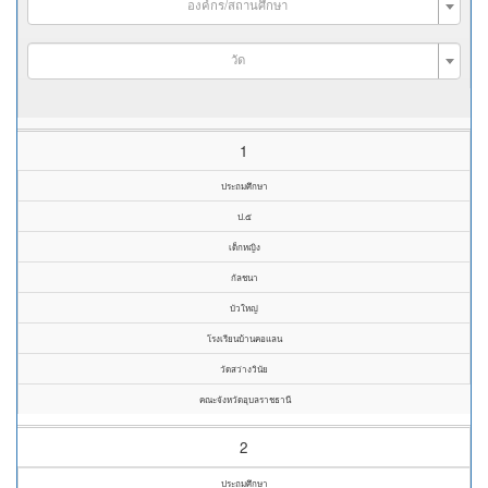
องค์กร/สถานศึกษา
วัด
1
ประถมศึกษา
ป.๕
เด็กหญิง
กัลชนา
บัวใหญ่
โรงเรียนบ้านคอแลน
วัดสว่างวินัย
คณะจังหวัดอุบลราชธานี
2
ประถมศึกษา