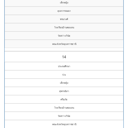
เด็กหญิง
อุบลวรรณณา
พรมวงศ์
โรงเรียนบ้านคอแลน
วัดสว่างวินัย
คณะจังหวัดอุบลราชธานี
14
ประถมศึกษา
ป.๖
เด็กหญิง
สุพรรณิภา
ศรีอภัย
โรงเรียนบ้านคอแลน
วัดสว่างวินัย
คณะจังหวัดอุบลราชธานี