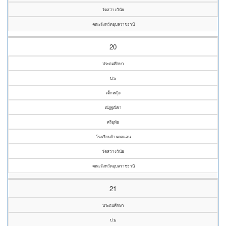
วัดสว่างวินัย
คณะจังหวัดอุบลราชธานี
20
ประถมศึกษา
ป.๖
เด็กหญิง
ณัฏฐณิชา
ศรีอุทัย
โรงเรียนบ้านคอแลน
วัดสว่างวินัย
คณะจังหวัดอุบลราชธานี
21
ประถมศึกษา
ป.๖