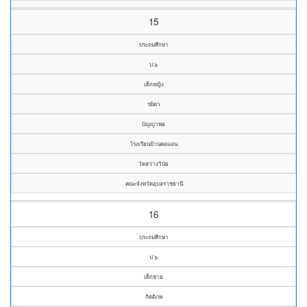
15
ประถมศึกษา
ป.๖
เด็กหญิง
รมิตา
ปัญญาพอ
โรงเรียนบ้านคอแลน
วัดสว่างวินัย
คณะจังหวัดอุบลราชธานี
16
ประถมศึกษา
ป.๖
เด็กชาย
กิตติภพ