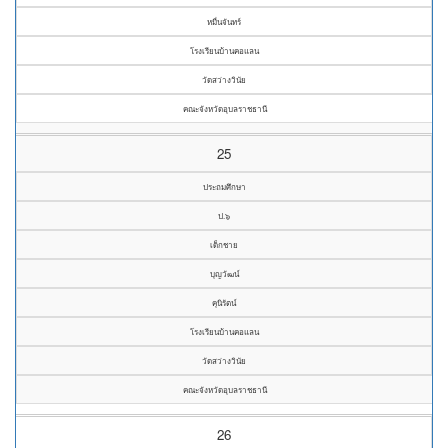
หมื่นจันทร์
โรงเรียนบ้านคอแลน
วัดสว่างวินัย
คณะจังหวัดอุบลราชธานี
25
ประถมศึกษา
ป.๖
เด็กชาย
บุญวัฒน์
คุนิรัตน์
โรงเรียนบ้านคอแลน
วัดสว่างวินัย
คณะจังหวัดอุบลราชธานี
26