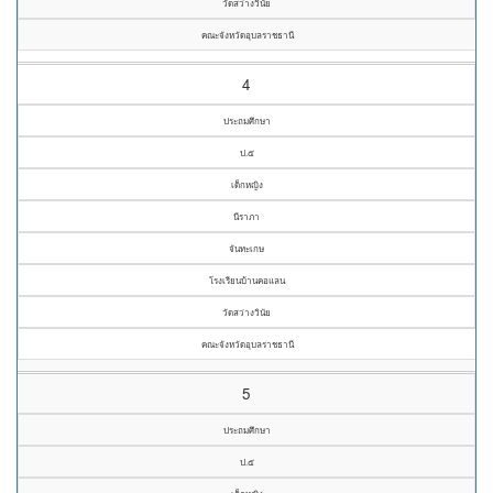
วัดสว่างวินัย
คณะจังหวัดอุบลราชธานี
4
ประถมศึกษา
ป.๕
เด็กหญิง
นีราภา
จันทะเกษ
โรงเรียนบ้านคอแลน
วัดสว่างวินัย
คณะจังหวัดอุบลราชธานี
5
ประถมศึกษา
ป.๕