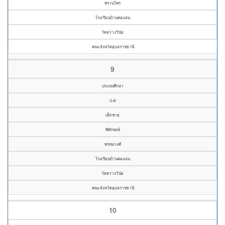
พรานไพร
โรงเรียนบ้านคอแลน
วัดสว่างวินัย
คณะจังหวัดอุบลราชธานี
9
ประถมศึกษา
ป.๕
เด็กชาย
พิทักพงษ์
พรหมวงศ์
โรงเรียนบ้านคอแลน
วัดสว่างวินัย
คณะจังหวัดอุบลราชธานี
10