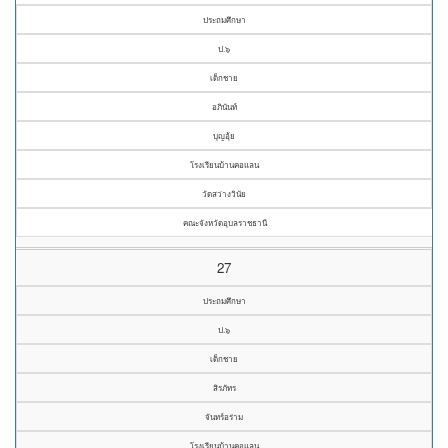
ประถมศึกษา
ป.๖
เด็กชาย
อภินันท์
บุญอุ้ย
โรงเรียนบ้านคอแลน
วัดสว่างวินัย
คณะจังหวัดอุบลราชธานี
27
ประถมศึกษา
ป.๖
เด็กชาย
สิรภัทร
จันทร์อร่าม
โรงเรียนบ้านคอแลน