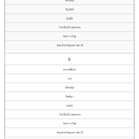
เด็กหญิง
ธัญรัตน์
บุญอุ้ย
โรงเรียนบ้านคอแลน
วัดสว่างวินัย
คณะจังหวัดอุบลราชธานี
6
ประถมศึกษา
ป.๕
เด็กหญิง
กิตติญา
สมสุข
โรงเรียนบ้านคอแลน
วัดสว่างวินัย
คณะจังหวัดอุบลราชธานี