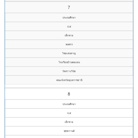
7
ประถมศึกษา
ป.๕
เด็กชาย
พงศกร
ไชยเสนหาญ
โรงเรียนบ้านคอแลน
วัดสว่างวินัย
คณะจังหวัดอุบลราชธานี
8
ประถมศึกษา
ป.๕
เด็กชาย
พุทธกานต์