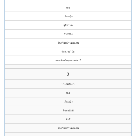
ป.๕
เด็กหญิง
สุธีกานต์
สายทอง
โรงเรียนบ้านคอแลน
วัดสว่างวินัย
คณะจังหวัดอุบลราชธานี
3
ประถมศึกษา
ป.๕
เด็กหญิง
พิชชานันท์
คันธี
โรงเรียนบ้านคอแลน