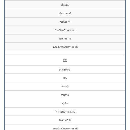
เด็กหญิง
ณิชชาพรรณ์
หงษ์ไชยคำ
โรงเรียนบ้านคอแลน
วัดสว่างวินัย
คณะจังหวัดอุบลราชธานี
22
ประถมศึกษา
ป.๖
เด็กหญิง
กชวรรณ
อุ่นชิน
โรงเรียนบ้านคอแลน
วัดสว่างวินัย
คณะจังหวัดอุบลราชธานี