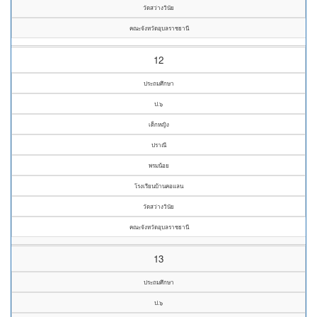
วัดสว่างวินัย
คณะจังหวัดอุบลราชธานี
12
ประถมศึกษา
ป.๖
เด็กหญิง
ปราณี
พรมน้อย
โรงเรียนบ้านคอแลน
วัดสว่างวินัย
คณะจังหวัดอุบลราชธานี
13
ประถมศึกษา
ป.๖