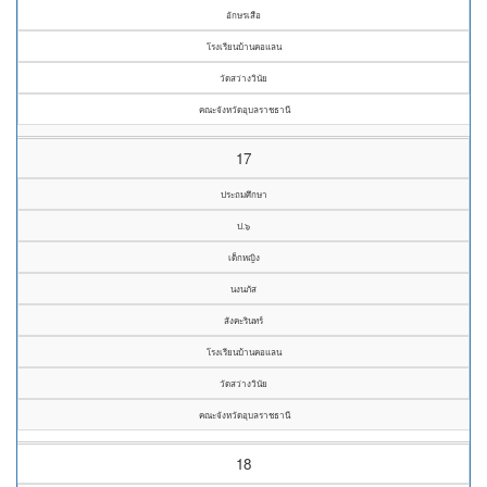
อักษรเสือ
โรงเรียนบ้านคอแลน
วัดสว่างวินัย
คณะจังหวัดอุบลราชธานี
17
ประถมศึกษา
ป.๖
เด็กหญิง
นงนภัส
สังคะรินทร์
โรงเรียนบ้านคอแลน
วัดสว่างวินัย
คณะจังหวัดอุบลราชธานี
18