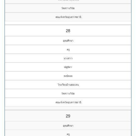
วัดสว่างวินัย
คณะจังหวัดอุบลราชธานี
28
อุดมศึกษา
ครู
นางสาว
ณัฐธิดา
หงษ์ลอย
โรงเรียนบ้านคอแลน
วัดสว่างวินัย
คณะจังหวัดอุบลราชธานี
29
อุดมศึกษา
ครู