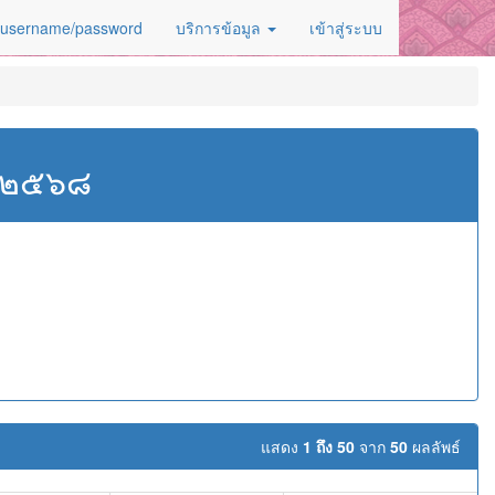
 username/password
บริการข้อมูล
เข้าสู่ระบบ
ศ.๒๕๖๘
ม
แสดง
1 ถึง 50
จาก
50
ผลลัพธ์