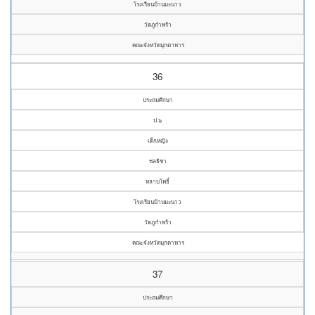
โรงเรียนบ้านมะนาว
วัดภูกำพร้า
คณะจังหวัดมุกดาหาร
36
ประถมศึกษา
ป.๖
เด็กหญิง
ชลธิชา
หลาบโพธิ์
โรงเรียนบ้านมะนาว
วัดภูกำพร้า
คณะจังหวัดมุกดาหาร
37
ประถมศึกษา