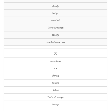
เด็กหญิง
กัลย์สุดา
หลาบโพธิ์
โรงเรียนบ้านกกตูม
วัดกกตูม
คณะจังหวัดมุกดาหาร
30
ประถมศึกษา
ป.๕
เด็กชาย
ชัยมงคล
พ่อสิงห์
โรงเรียนบ้านกกตูม
วัดกกตูม