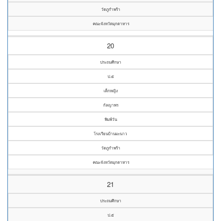
วัดภูกำพร้า
คณะจังหวัดมุกดาหาร
20
ประถมศึกษา
ป.๕
เด็กหญิง
กัลญาพร
พิมพ์วัน
โรงเรียนบ้านมะนาว
วัดภูกำพร้า
คณะจังหวัดมุกดาหาร
21
ประถมศึกษา
ป.๕