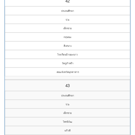
42
ประถมศึกษา
ป.๖
เด็กชาย
กฤษณะ
สีเสนาะ
โรงเรียนบ้านมะนาว
วัดภูกำพร้า
คณะจังหวัดมุกดาหาร
43
ประถมศึกษา
ป.๖
เด็กชาย
ไพรนิวัฒ
แก้วดี