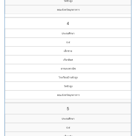
วัดขัวสูง
คณะจังหวัดมุกดาหาร
4
ประถมศึกษา
ป.๕
เด็กชาย
เกียรติยศ
ธรรมจงพาณิช
โรงเรียนบ้านขัวสูง
วัดขัวสูง
คณะจังหวัดมุกดาหาร
5
ประถมศึกษา
ป.๕