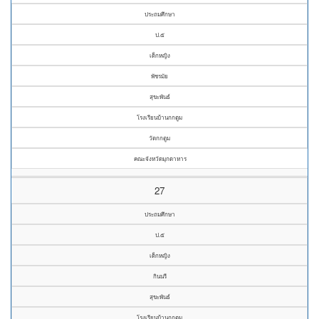
ประถมศึกษา
ป.๕
เด็กหญิง
พัชรมัย
สุขะพันธ์
โรงเรียนบ้านกกตูม
วัดกกตูม
คณะจังหวัดมุกดาหาร
27
ประถมศึกษา
ป.๕
เด็กหญิง
กินนรี
สุขะพันธ์
โรงเรียนบ้านกกตูม