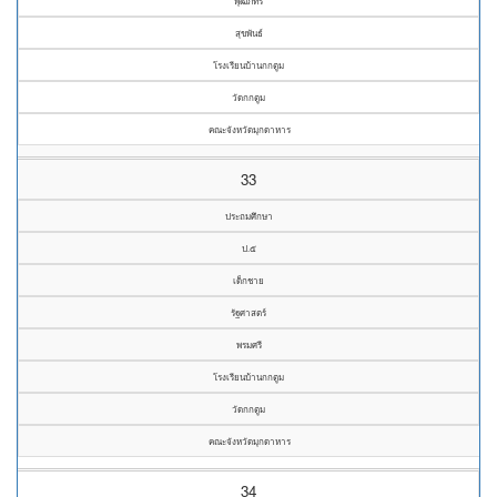
พุฒิภัทร
สุขพันธ์
โรงเรียนบ้านกกตูม
วัดกกตูม
คณะจังหวัดมุกดาหาร
33
ประถมศึกษา
ป.๕
เด็กชาย
รัฐศาสตร์
พรมศรี
โรงเรียนบ้านกกตูม
วัดกกตูม
คณะจังหวัดมุกดาหาร
34