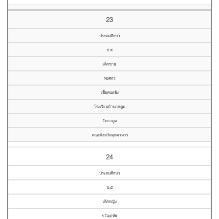
23
ประถมศึกษา
ป.๕
เด็กชาย
พงศกร
เชื้อคนแข็ง
โรงเรียนบ้านกกตูม
วัดกกตูม
คณะจังหวัดมุกดาหาร
24
ประถมศึกษา
ป.๕
เด็กหญิง
ขวัญฤทัย