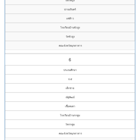
เด็กหญิง
น่านนรินทร์
แซ่ท้าว
โรงเรียนบ้านขัวสูง
วัดขัวสูง
คณะจังหวัดมุกดาหาร
6
ประถมศึกษา
ป.๕
เด็กชาย
ณัฐพัฒน์
เชื้อคมตา
โรงเรียนบ้านกกตูม
วัดกกตูม
คณะจังหวัดมุกดาหาร