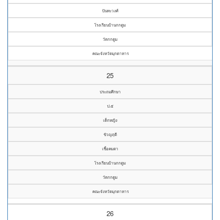
ปันทะวงศ์
โรงเรียนบ้านกกตูม
วัดกกตูม
คณะจังหวัดมุกดาหาร
25
ประถมศึกษา
ป.๕
เด็กหญิง
ขัวญฤดี
เชิ้อคมตา
โรงเรียนบ้านกกตูม
วัดกกตูม
คณะจังหวัดมุกดาหาร
26