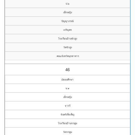
ป.๖
เด็กหญิง
ปัญญาภรณ์
เจริญพร
โรงเรียนบ้านขัวสูง
วัดขัวสูง
คณะจังหวัดมุกดาหาร
46
มัธยมศึกษา
ม.๑
เด็กหญิง
จารวี
จันทร์เพ็งเพ็ญ
โรงเรียนบ้านกกตูม
วัดกกตูม