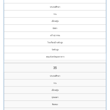
ประถมศึกษา
ป.๖
เด็กหญิง
นัชชา
แก้วสุวรรณ
โรงเรียนบ้านขัวสูง
วัดขัวสูง
คณะจังหวัดมุกดาหาร
35
ประถมศึกษา
ป.๖
เด็กหญิง
ปุณณดา
ทิมทอง