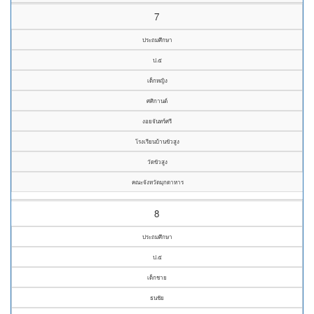
7
ประถมศึกษา
ป.๕
เด็กหญิง
ศศิกานต์
งอยจันทร์ศรี
โรงเรียนบ้านขัวสูง
วัดขัวสูง
คณะจังหวัดมุกดาหาร
8
ประถมศึกษา
ป.๕
เด็กชาย
ธนชัย