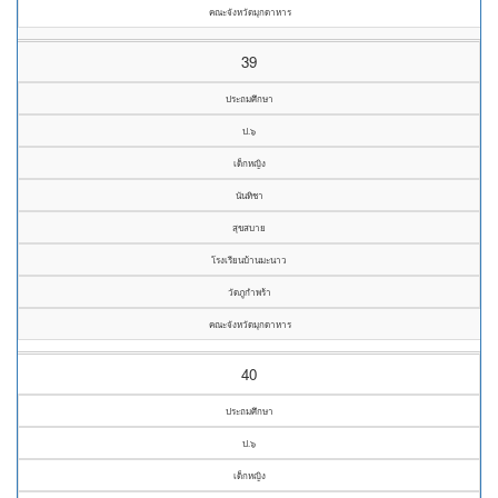
คณะจังหวัดมุกดาหาร
39
ประถมศึกษา
ป.๖
เด็กหญิง
นันทิชา
สุขสบาย
โรงเรียนบ้านมะนาว
วัดภูกำพร้า
คณะจังหวัดมุกดาหาร
40
ประถมศึกษา
ป.๖
เด็กหญิง