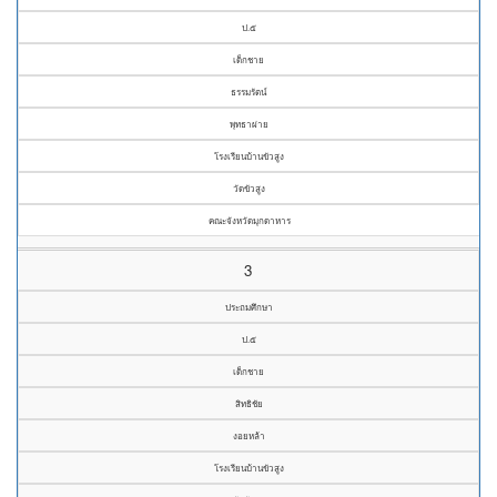
ป.๕
เด็กชาย
ธรรมรัตน์
พุทธาผ่าย
โรงเรียนบ้านขัวสูง
วัดขัวสูง
คณะจังหวัดมุกดาหาร
3
ประถมศึกษา
ป.๕
เด็กชาย
สิทธิชัย
งอยหล้า
โรงเรียนบ้านขัวสูง