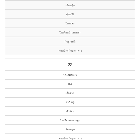
เด็กหญิง
ปุณยวีย์
ปิตะแสง
โรงเรียนบ้านมะนาว
วัดภูกำพร้า
คณะจังหวัดมุกดาหาร
22
ประถมศึกษา
ป.๕
เด็กชาย
ธนวิชญ์
คำอ่อน
โรงเรียนบ้านกกตูม
วัดกกตูม
คณะจังหวัดมุกดาหาร