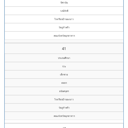
นิชานัน
วงษ์ภักดี
โรงเรียนบ้านมะนาว
วัดภูกำพร้า
คณะจังหวัดมุกดาหาร
41
ประถมศึกษา
ป.๖
เด็กชาย
ดลธร
อนันตบุตร
โรงเรียนบ้านมะนาว
วัดภูกำพร้า
คณะจังหวัดมุกดาหาร