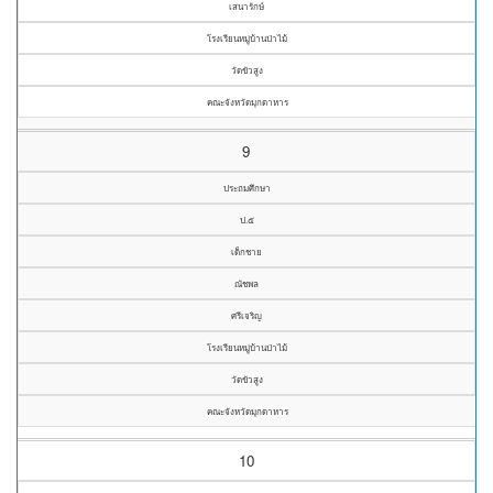
เสนารักษ์
โรงเรียนหมู่บ้านป่าไม้
วัดขัวสูง
คณะจังหวัดมุกดาหาร
9
ประถมศึกษา
ป.๕
เด็กชาย
ณัชพล
ศรีเจริญ
โรงเรียนหมู่บ้านป่าไม้
วัดขัวสูง
คณะจังหวัดมุกดาหาร
10