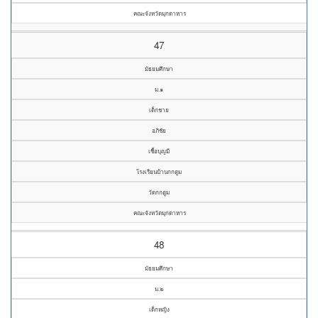
คณะจังหวัดมุกดาหาร
47
มัธยมศึกษา
ม.๑
เด็กชาย
อภิชัย
เชื้อบุญมี
โรงเรียนบ้านกกตูม
วัดกกตูม
คณะจังหวัดมุกดาหาร
48
มัธยมศึกษา
ม.๒
เด็กหญิง