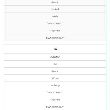
เด็กชาย
ธีระพัฒน์
วงค์ศรียา
โรงเรียนบ้านมะนาว
วัดภูกำพร้า
คณะจังหวัดมุกดาหาร
14
ประถมศึกษา
ป.๕
เด็กชาย
อภิวิชญ์
งานโคกสูง
โรงเรียนบ้านมะนาว
วัดภูกำพร้า
คณะจังหวัดมุกดาหาร