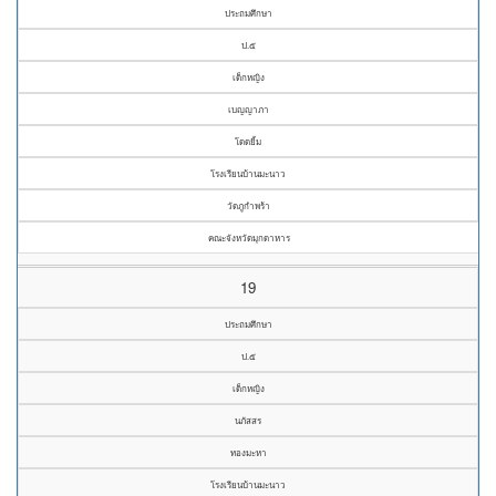
ประถมศึกษา
ป.๕
เด็กหญิง
เบญญาภา
โดดยิ้ม
โรงเรียนบ้านมะนาว
วัดภูกำพร้า
คณะจังหวัดมุกดาหาร
19
ประถมศึกษา
ป.๕
เด็กหญิง
นภัสสร
ทองมะหา
โรงเรียนบ้านมะนาว