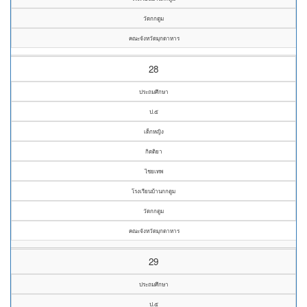
วัดกกตูม
คณะจังหวัดมุกดาหาร
28
ประถมศึกษา
ป.๕
เด็กหญิง
กิตติยา
ไชยเทพ
โรงเรียนบ้านกกตูม
วัดกกตูม
คณะจังหวัดมุกดาหาร
29
ประถมศึกษา
ป.๕