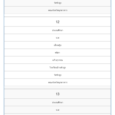
วัดขัวสูง
คณะจังหวัดมุกดาหาร
12
ประถมศึกษา
ป.๕
เด็กหญิง
พนิดา
แก้วสุวรรณ
โรงเรียนบ้านขัวสูง
วัดขัวสูง
คณะจังหวัดมุกดาหาร
13
ประถมศึกษา
ป.๕