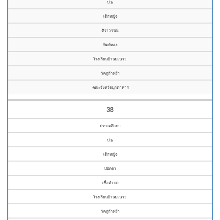
ป.๖
เด็กหญิง
ศิราวรรณ
พิมพ์ทอง
โรงเรียนบ้านมะนาว
วัดภูกำพร้า
คณะจังหวัดมุกดาหาร
38
ประถมศึกษา
ป.๖
เด็กหญิง
ปนัดดา
เชื้อคำฮด
โรงเรียนบ้านมะนาว
วัดภูกำพร้า