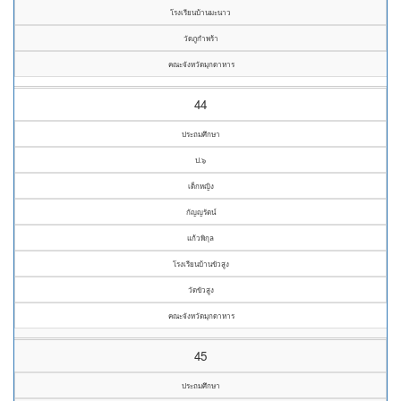
โรงเรียนบ้านมะนาว
วัดภูกำพร้า
คณะจังหวัดมุกดาหาร
44
ประถมศึกษา
ป.๖
เด็กหญิง
กัญญรัตน์
แก้วพิกุล
โรงเรียนบ้านขัวสูง
วัดขัวสูง
คณะจังหวัดมุกดาหาร
45
ประถมศึกษา