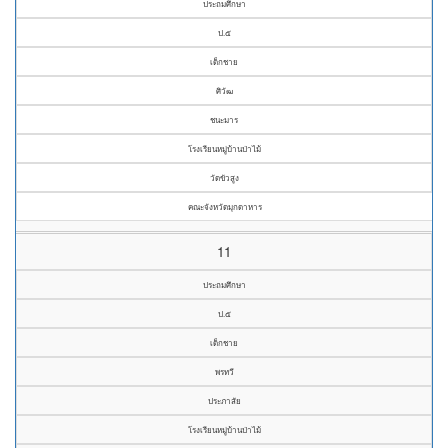
ประถมศึกษา
ป.๕
เด็กชาย
ศิวัฒ
ชนะมาร
โรงเรียนหมู่บ้านป่าไม้
วัดขัวสูง
คณะจังหวัดมุกดาหาร
11
ประถมศึกษา
ป.๕
เด็กชาย
พรทวี
ประภาสัย
โรงเรียนหมู่บ้านป่าไม้