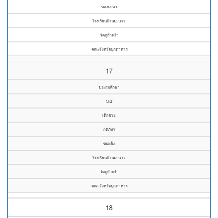
ทองมะหา
โรงเรียนบ้านมะนาว
วัดภูกำพร้า
คณะจังหวัดมุกดาหาร
17
ประถมศึกษา
ป.๕
เด็กชาย
กติภัทร
ขนแข็ง
โรงเรียนบ้านมะนาว
วัดภูกำพร้า
คณะจังหวัดมุกดาหาร
18