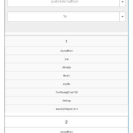
องค์กร/สถานศึกษา
วัด
1
ประถมศึกษา
ป.๕
เด็กหญิง
พีระดา
สกุลซ้ง
โรงเรียนหมู่บ้านป่าไม้
วัดขัวสูง
คณะจังหวัดมุกดาหาร
2
ประถมศึกษา