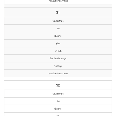
คณะจังหวัดมุกดาหาร
31
ประถมศึกษา
ป.๕
เด็กชาย
สุริยะ
นาคมุนี
โรงเรียนบ้านกกตูม
วัดกกตูม
คณะจังหวัดมุกดาหาร
32
ประถมศึกษา
ป.๕
เด็กชาย