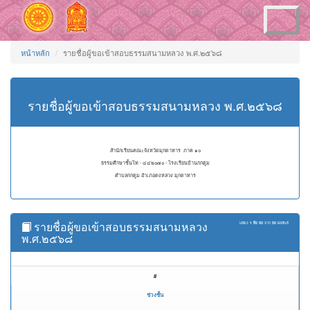
Toggle
navigation
หน้าหลัก
รายชื่อผู้ขอเข้าสอบธรรมสนามหลวง พ.ศ.๒๕๖๘
รายชื่อผู้ขอเข้าสอบธรรมสนามหลวง พ.ศ.๒๕๖๘
สำนักเรียนคณะจังหวัดมุกดาหาร ภาค ๑๐
ธรรมศึกษาชั้นโท - ๔๔๒๐๗๐ - โรงเรียนบ้านกกตูม
ตำบลกกตูม อำเภอดงหลวง มุกดาหาร
รายชื่อผู้ขอเข้าสอบธรรมสนามหลวง
แสดง
1 ถึง 50
จาก
50
ผลลัพธ์
พ.ศ.๒๕๖๘
#
ช่วงชั้น