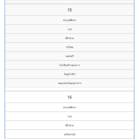
15
ประถมศึกษา
ป.๕
เด็กชาย
วันใหม่
เนตรทวี
โรงเรียนบ้านมะนาว
วัดภูกำพร้า
คณะจังหวัดมุกดาหาร
16
ประถมศึกษา
ป.๕
เด็กชาย
นภัสปกรณ์