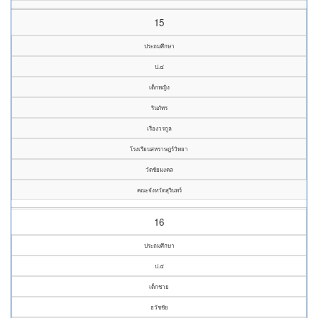
15
ประถมศึกษา
ป.๔
เด็กหญิง
รินภัทร
เรืองวรกูล
โรงเรียนสหราษฎร์วิทยา
วัดชัยมงคล
คณะจังหวัดสุรินทร์
16
ประถมศึกษา
ป.๕
เด็กชาย
ธวัชชัย