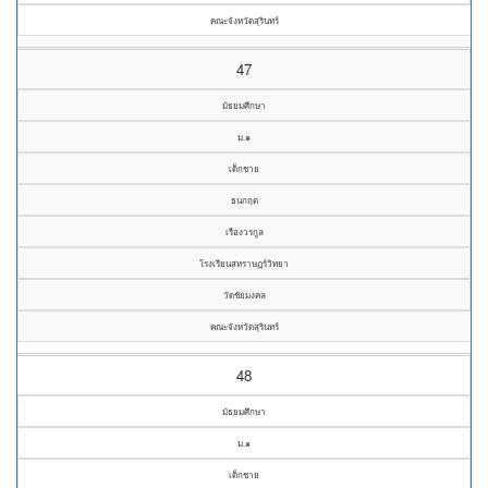
คณะจังหวัดสุรินทร์
47
มัธยมศึกษา
ม.๑
เด็กชาย
ธนกฤต
เรืองวรกูล
โรงเรียนสหราษฎร์วิทยา
วัดชัยมงคล
คณะจังหวัดสุรินทร์
48
มัธยมศึกษา
ม.๑
เด็กชาย