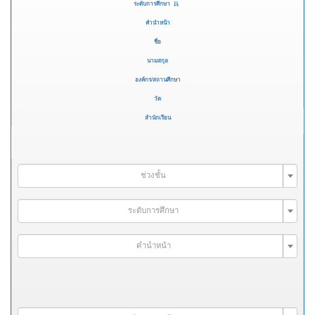
ระดับการศึกษา
คำนำหน้า
ชื่อ
นามสกุล
องค์กร/สถานศึกษา
วัด
สำนักเรียน
ช่วงชั้น
ระดับการศึกษา
คำนำหน้า