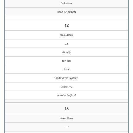
วัดชัยมงคล
คณะจังหวัดสุรินทร์
12
ประถมศึกษา
ป.๔
เด็กหญิง
นพวรรณ
ยี่รัมย์
โรงเรียนสหราษฎร์วิทยา
วัดชัยมงคล
คณะจังหวัดสุรินทร์
13
ประถมศึกษา
ป.๔