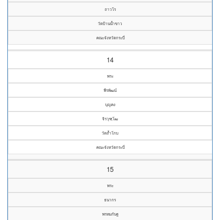
ถาวโร
วัดบ้านน้ำขาว
คณะจังหวัดกระบี่
14
พระ
พีรพัฒน์
บุญคง
จิรวุฑฺโฒ
วัดถ้ำโกบ
คณะจังหวัดกระบี่
15
พระ
ธนากร
พรหมกันฐ