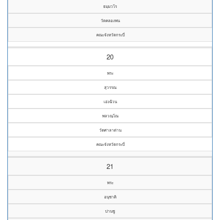
ธมฺมวโร
วัดคลองพน
คณะจังหวัดกระบี่
20
พระ
สุวรรณ
เอ่งฉ้วน
พลวณฺโณ
วัดศาลาด่าน
คณะจังหวัดกระบี่
21
พระ
อนุชาติ
ปานชู