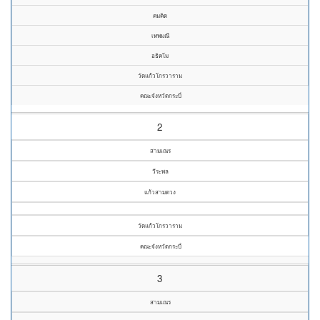
คมคิด
เทพมณี
อธิคโม
วัดแก้วโกรวาราม
คณะจังหวัดกระบี่
2
สามเณร
วีระพล
แก้วสามดวง
วัดแก้วโกรวาราม
คณะจังหวัดกระบี่
3
สามเณร