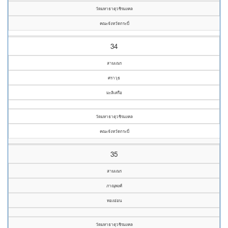
วัดมหาธาตุวชิรมงคล
คณะจังหวัดกระบี่
34
สามเณร
ศราวุธ
มะลิเครือ
วัดมหาธาตุวชิรมงคล
คณะจังหวัดกระบี่
35
สามเณร
ภาณุพงศ์
ทองอ่อน
วัดมหาธาตุวชิรมงคล