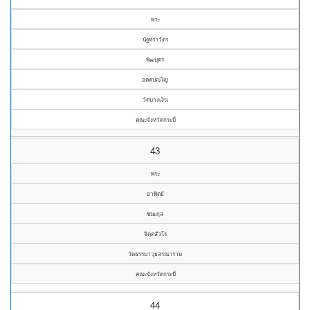
พระ
นัฐทราวัตร
พัฒบุตร
อคคฺปญฺโญ
วัดบางเงิน
คณะจังหวัดกระบี่
43
พระ
อาทิตย์
ชนะกุล
จิตฺตสํวโร
วัดธรรมาวุธสรณาราม
คณะจังหวัดกระบี่
44