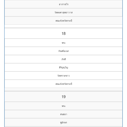
อาภาธโร
วัดคงคาสุทธาวาส
คณะจังหวัดกระบี่
18
พระ
กัณฑ์อเนก
ภักดี
สิริปุญฺโญ
วัดทรายขาว
คณะจังหวัดกระบี่
19
พระ
สนธยา
ชูอักษร