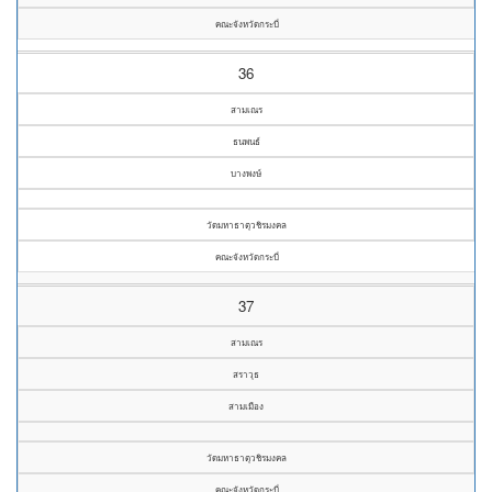
คณะจังหวัดกระบี่
36
สามเณร
ธนพนธ์
บางพงษ์
วัดมหาธาตุวชิรมงคล
คณะจังหวัดกระบี่
37
สามเณร
สราวุธ
สามเมือง
วัดมหาธาตุวชิรมงคล
คณะจังหวัดกระบี่