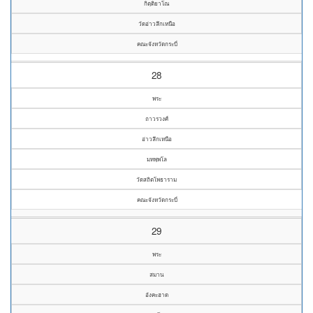
กิตฺติยาโณ
วัดอ่าวลึกเหนือ
คณะจังหวัดกระบี่
28
พระ
ถาวรวงศ์
อ่าวลึกเหนือ
มหพฺพโล
วัดสถิตโพธาราม
คณะจังหวัดกระบี่
29
พระ
สมาน
อังคะฮาด