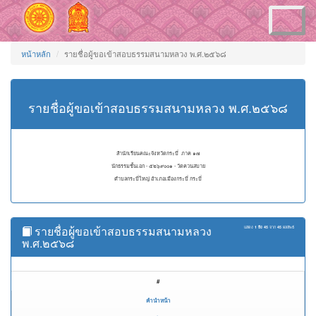
Toggle
navigation
หน้าหลัก
รายชื่อผู้ขอเข้าสอบธรรมสนามหลวง พ.ศ.๒๕๖๘
รายชื่อผู้ขอเข้าสอบธรรมสนามหลวง พ.ศ.๒๕๖๘
สำนักเรียนคณะจังหวัดกระบี่ ภาค ๑๗
นักธรรมชั้นเอก - ๕๒๖๙๐๐๑ - วัดควนสบาย
ตำบลกระบี่ใหญ่ อำเภอเมืองกระบี่ กระบี่
รายชื่อผู้ขอเข้าสอบธรรมสนามหลวง
แสดง
1 ถึง 45
จาก
45
ผลลัพธ์
พ.ศ.๒๕๖๘
#
คำนำหน้า