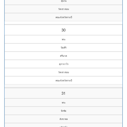
สุมโน
วัดเขาล่อม
คณะจังหวัดกระบี่
30
พระ
ปิยสิริ
ศรีนาค
สุภาจาโร
วัดเขาล่อม
คณะจังหวัดกระบี่
31
พระ
นิรชัย
สังขาพล