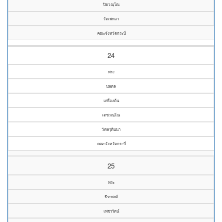
ปิยวณฺโณ
วัดเพหลา
คณะจังหวัดกระบี่
24
พระ
นพดล
เครื่องต้น
เตชวณฺโณ
วัดพรุดินนา
คณะจังหวัดกระบี่
25
พระ
ธีระพงศ์
เพชรรัตน์