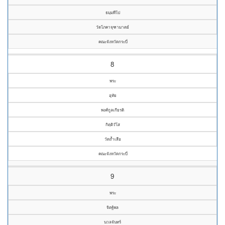
ธมฺมทีโป
วัดโภคาจุฑามาตย์
คณะจังหวัดกระบี่
8
พระ
อุทัย
พงศ์กูลเกียรติ
กิตฺติวํโส
วัดถ้ำเสือ
คณะจังหวัดกระบี่
9
พระ
จิตฐ์พล
นวลจันทร์