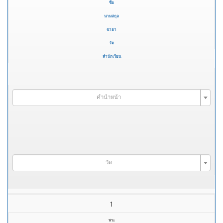
ชื่อ
นามสกุล
ฉายา
วัด
สำนักเรียน
คำนำหน้า
วัด
1
พระ