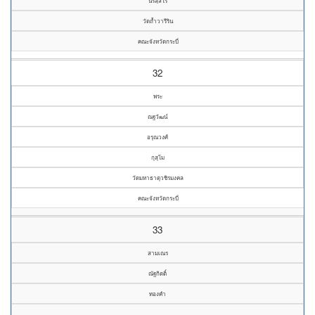
นริสฺสโร
วัดถ้ำวารีริน
คณะจังหวัดกระบี่
32
พระ
ณฐวัฒน์
อรุณวงศ์
กุสุโม
วัดมหาธาตุวชิรมงคล
คณะจังหวัดกระบี่
33
สามเณร
ณัฐกิตติ์
ทองคำ