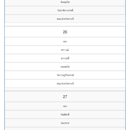
อิณมุตฺโต
วัดป่าศิลาสวัสดิ์
คณะจังหวัดกระบี่
26
พระ
ศราวุฒิ
สุราฤทธิ์
เขมทตฺโต
วัดราษฎร์รังสรรค์
คณะจังหวัดกระบี่
27
พระ
กิตติศักดิ์
ทองช่วย