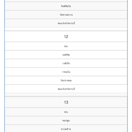
กิตติสิทฺโธ
วัดควนสบาย
คณะจังหวัดกระบี่
12
พระ
ฤทธิชัย
วงศ์เล็ก
วรธมฺโม
วัดเขาพนม
คณะจังหวัดกระบี่
13
พระ
ทองพูน
ม่วงคล้าย