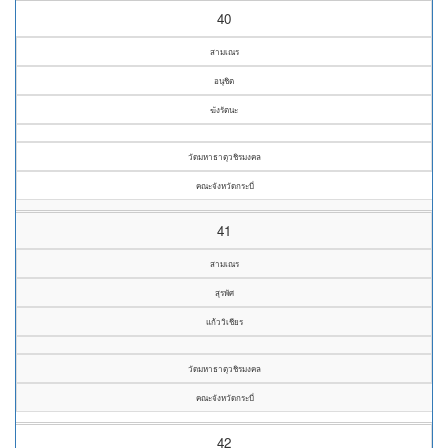
40
สามเณร
อนุชิต
ฆังรัตนะ
วัดมหาธาตุวชิรมงคล
คณะจังหวัดกระบี่
41
สามเณร
สุรพัศ
แก้ววิเชียร
วัดมหาธาตุวชิรมงคล
คณะจังหวัดกระบี่
42