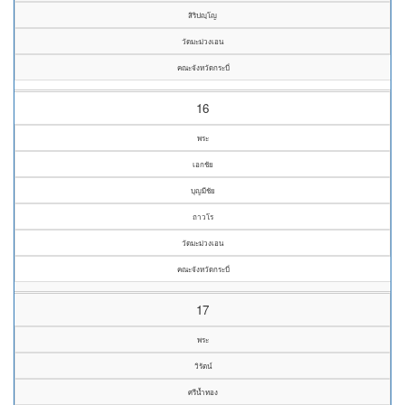
สิริปญฺโญ
วัดมะม่วงเอน
คณะจังหวัดกระบี่
16
พระ
เอกชัย
บุญมีชัย
ถาวโร
วัดมะม่วงเอน
คณะจังหวัดกระบี่
17
พระ
วิรัตน์
ศรีน้ำทอง