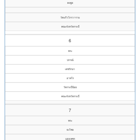
คงพูล
วัดแก้วโกรวาราม
คณะจังหวัดกระบี่
6
พระ
ปกรณ์
เดชรักษา
อาทโร
วัดกระบี่น้อย
คณะจังหวัดกระบี่
7
พระ
ธงไชย
แสงเพชร