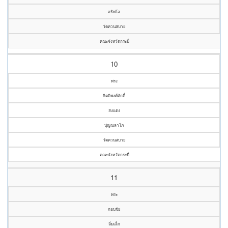
อธิพโล
วัดควนสบาย
คณะจังหวัดกระบี่
10
พระ
กิตติพงศ์ศักดิ์
สงแดง
ปุญญฺลาโภ
วัดควนสบาย
คณะจังหวัดกระบี่
11
พระ
กอบชัย
ลิ่มเล็ก