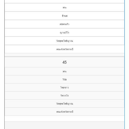
พระ
ธีรนพ
สมัครแก้ว
ญาณวีโร
วัดพุทธโพธิญาณ
คณะจังหวัดกระบี่
45
พระ
วินัย
ไชยขาว
วิชากโร
วัดพุทธโพธิญาณ
คณะจังหวัดกระบี่