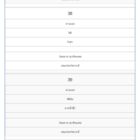
38
สามเณร
ปิติ
วันทา
วัดมหาธาตุวชิรมงคล
คณะจังหวัดกระบี่
39
สามเณร
นิตินัน
สายน้ำผึ้ง
วัดมหาธาตุวชิรมงคล
คณะจังหวัดกระบี่