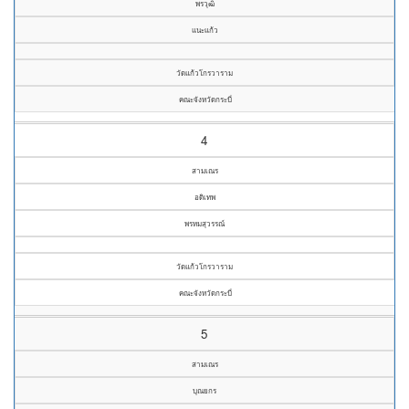
พรวุฒิ
แนะแก้ว
วัดแก้วโกรวาราม
คณะจังหวัดกระบี่
4
สามเณร
อดิเทพ
พรหมสุวรรณ์
วัดแก้วโกรวาราม
คณะจังหวัดกระบี่
5
สามเณร
บุณยกร