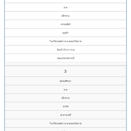
ม.๒
เด็กชาย
ปรรณพัชร์
บุญขำ
โรงเรียนเทศบาล ๒ คลองจิหลาด
วัดแก้วโกรวาราม
คณะจังหวัดกระบี่
3
มัธยมศึกษา
ม.๒
เด็กชาย
สรวิศ
ณ ชายะศรี
โรงเรียนเทศบาล ๒ คลองจิหลาด