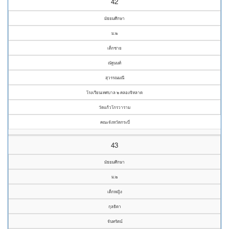
42
มัธยมศึกษา
ม.๒
เด็กชาย
ณัฐนนท์
สุวรรณมณี
โรงเรียนเทศบาล ๒ คลองจิหลาด
วัดแก้วโกรวาราม
คณะจังหวัดกระบี่
43
มัธยมศึกษา
ม.๒
เด็กหญิง
กุลธิดา
จันทรัตน์