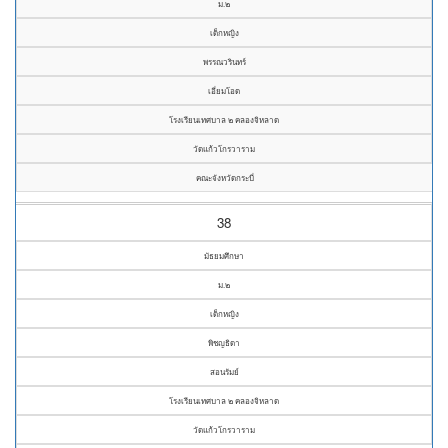
ม.๒
เด็กหญิง
พรรณวรินทร์
เอี่ยมโอด
โรงเรียนเทศบาล ๒ คลองจิหลาด
วัดแก้วโกรวาราม
คณะจังหวัดกระบี่
38
มัธยมศึกษา
ม.๒
เด็กหญิง
พิชญธิดา
สอนรัมย์
โรงเรียนเทศบาล ๒ คลองจิหลาด
วัดแก้วโกรวาราม