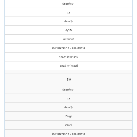
มัธยมศึกษา
ม.๒
เด็กหญิง
ณัฐรินีย์
เพชรมาตย์
โรงเรียนเทศบาล ๒ คลองจิหลาด
วัดแก้วโกรวาราม
คณะจังหวัดกระบี่
19
มัธยมศึกษา
ม.๒
เด็กหญิง
วริษฎา
เซพงษ์
โรงเรียนเทศบาล ๒ คลองจิหลาด