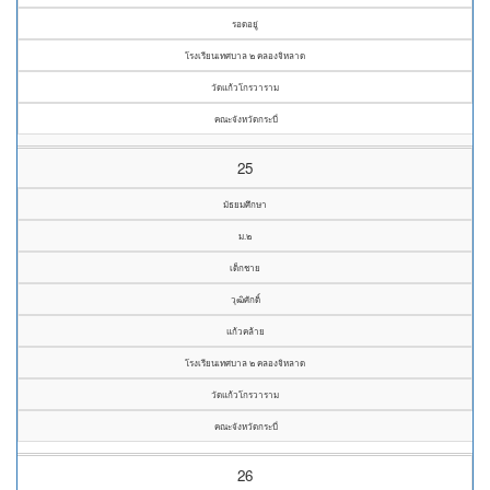
รอดอยู่
โรงเรียนเทศบาล ๒ คลองจิหลาด
วัดแก้วโกรวาราม
คณะจังหวัดกระบี่
25
มัธยมศึกษา
ม.๒
เด็กชาย
วุฒิศักดิ์
แก้วคล้าย
โรงเรียนเทศบาล ๒ คลองจิหลาด
วัดแก้วโกรวาราม
คณะจังหวัดกระบี่
26