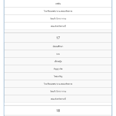
แซ่ตัน
โรงเรียนเทศบาล ๒ คลองจิหลาด
วัดแก้วโกรวาราม
คณะจังหวัดกระบี่
17
มัธยมศึกษา
ม.๒
เด็กหญิง
กัญญาภัค
ไทยเจริญ
โรงเรียนเทศบาล ๒ คลองจิหลาด
วัดแก้วโกรวาราม
คณะจังหวัดกระบี่
18