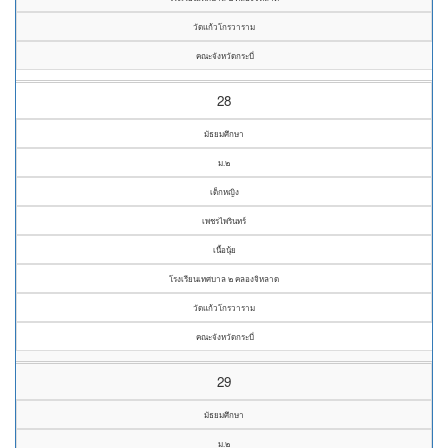
วัดแก้วโกรวาราม
คณะจังหวัดกระบี่
28
มัธยมศึกษา
ม.๒
เด็กหญิง
เพชรไพรินทร์
เนื้อนุ้ย
โรงเรียนเทศบาล ๒ คลองจิหลาด
วัดแก้วโกรวาราม
คณะจังหวัดกระบี่
29
มัธยมศึกษา
ม.๒