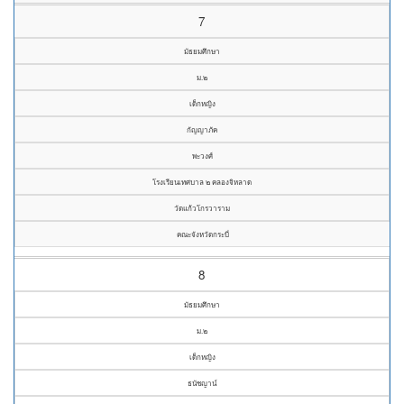
7
มัธยมศึกษา
ม.๒
เด็กหญิง
กัญญาภัค
พะวงศ์
โรงเรียนเทศบาล ๒ คลองจิหลาด
วัดแก้วโกรวาราม
คณะจังหวัดกระบี่
8
มัธยมศึกษา
ม.๒
เด็กหญิง
ธนัชญาน์