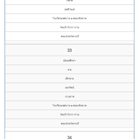
ภคภพ
ยุทธิวัฒน์
โรงเรียนเทศบาล ๒ คลองจิหลาด
วัดแก้วโกรวาราม
คณะจังหวัดกระบี่
33
มัธยมศึกษา
ม.๒
เด็กชาย
อมรรัตน์
ปานุราช
โรงเรียนเทศบาล ๒ คลองจิหลาด
วัดแก้วโกรวาราม
คณะจังหวัดกระบี่
34