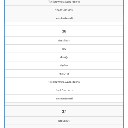
โรงเรียนเทศบาล ๒ คลองจิหลาด
วัดแก้วโกรวาราม
คณะจังหวัดกระบี่
36
มัธยมศึกษา
ม.๒
เด็กหญิง
ณัฐณิชา
ช่วยบำรุง
โรงเรียนเทศบาล ๒ คลองจิหลาด
วัดแก้วโกรวาราม
คณะจังหวัดกระบี่
37
มัธยมศึกษา