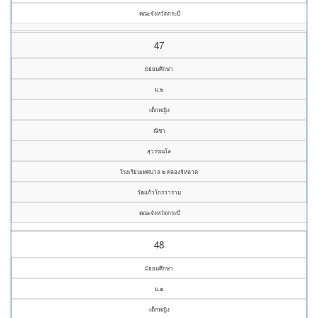
คณะจังหวัดกระบี่
47
มัธยมศึกษา
ม.๒
เด็กหญิง
ณิชา
สุวรรณโล
โรงเรียนเทศบาล ๒ คลองจิหลาด
วัดแก้วโกรวาราม
คณะจังหวัดกระบี่
48
มัธยมศึกษา
ม.๒
เด็กหญิง