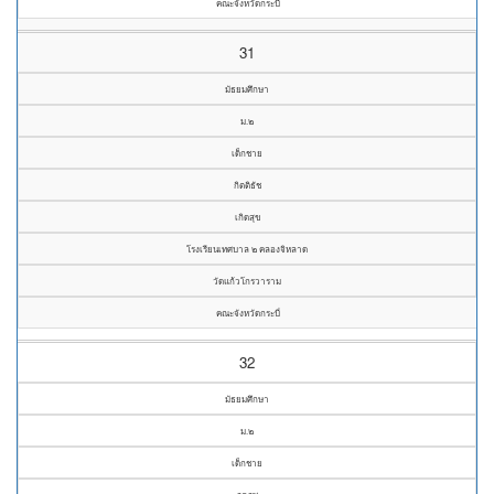
คณะจังหวัดกระบี่
31
มัธยมศึกษา
ม.๒
เด็กชาย
กิตติธัช
เกิดสุข
โรงเรียนเทศบาล ๒ คลองจิหลาด
วัดแก้วโกรวาราม
คณะจังหวัดกระบี่
32
มัธยมศึกษา
ม.๒
เด็กชาย