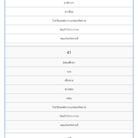
อาคิราภา
น่าเยี่ยม
โรงเรียนเทศบาล ๒ คลองจิหลาด
วัดแก้วโกรวาราม
คณะจังหวัดกระบี่
41
มัธยมศึกษา
ม.๒
เด็กชาย
จักรภัทร
แซ่เบ
โรงเรียนเทศบาล ๒ คลองจิหลาด
วัดแก้วโกรวาราม
คณะจังหวัดกระบี่