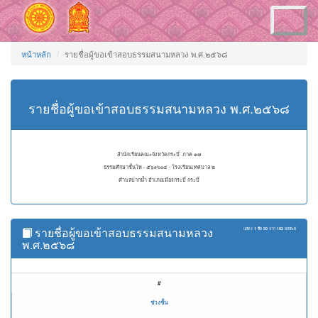
Toggle
navigation
หน้าหลัก
รายชื่อผู้ขอเข้าสอบธรรมสนามหลวง พ.ศ.๒๕๖๘
รายชื่อผู้ขอเข้าสอบธรรมสนามหลวง พ.ศ.๒๕๖๘
สำนักเรียนคณะจังหวัดกระบี่ ภาค ๑๗
ธรรมศึกษาชั้นโท - ๕๖๙๐๐๔ - โรงเรียนเทศบาล ๒
ตำบลปากน้ำ อำเภอเมืองกระบี่ กระบี่
รายชื่อผู้ขอเข้าสอบธรรมสนามหลวง
แสดง
1 ถึง 50
จาก
102
ผลลัพธ์
พ.ศ.๒๕๖๘
#
ช่วงชั้น