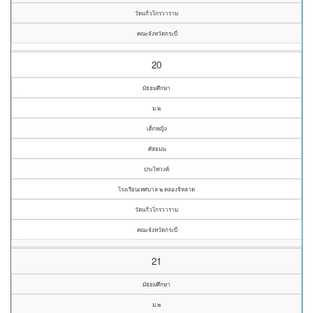
วัดแก้วโกรวาราม
คณะจังหวัดกระบี่
20
มัธยมศึกษา
ม.๒
เด็กหญิง
ศัสยมน
ประไพวงค์
โรงเรียนเทศบาล ๒ คลองจิหลาด
วัดแก้วโกรวาราม
คณะจังหวัดกระบี่
21
มัธยมศึกษา
ม.๒