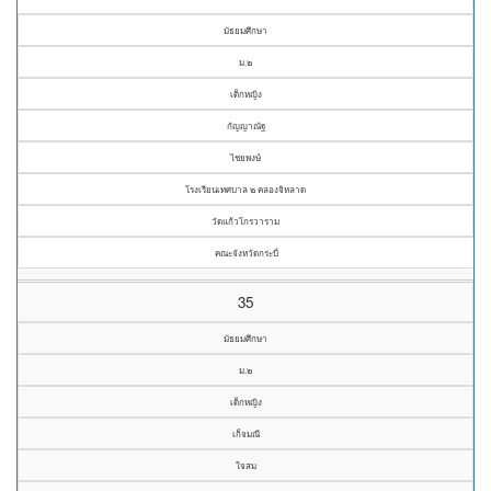
มัธยมศึกษา
ม.๒
เด็กหญิง
กัญญาณัฐ
ไชยพงษ์
โรงเรียนเทศบาล ๒ คลองจิหลาด
วัดแก้วโกรวาราม
คณะจังหวัดกระบี่
35
มัธยมศึกษา
ม.๒
เด็กหญิง
เก็จมณี
ใจสม