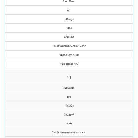
มัธยมศึกษา
ม.๒
เด็กหญิง
รสกร
แย้มเนตร
โรงเรียนเทศบาล ๒ คลองจิหลาด
วัดแก้วโกรวาราม
คณะจังหวัดกระบี่
11
มัธยมศึกษา
ม.๒
เด็กหญิง
ลัลนาภัทร์
บัวซัง
โรงเรียนเทศบาล ๒ คลองจิหลาด