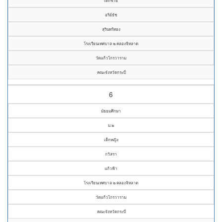
เด็กชาย
อริย์ธัช
สุรินทร์ทอง
โรงเรียนเทศบาล ๒ คลองจิหลาด
วัดแก้วโกรวาราม
คณะจังหวัดกระบี่
6
มัธยมศึกษา
ม.๒
เด็กหญิง
กวิสรา
แก้วฟ้า
โรงเรียนเทศบาล ๒ คลองจิหลาด
วัดแก้วโกรวาราม
คณะจังหวัดกระบี่