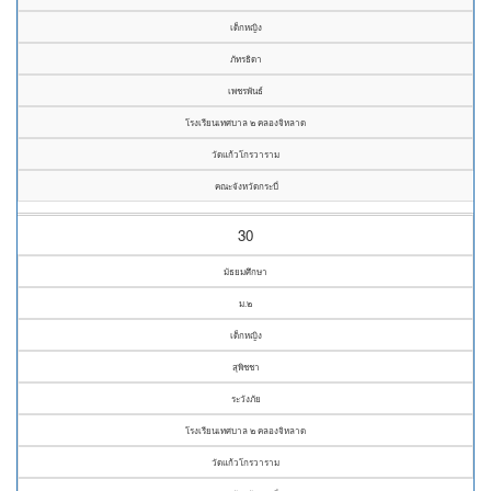
เด็กหญิง
ภัทรธิดา
เพชรพันธ์
โรงเรียนเทศบาล ๒ คลองจิหลาด
วัดแก้วโกรวาราม
คณะจังหวัดกระบี่
30
มัธยมศึกษา
ม.๒
เด็กหญิง
สุพิชชา
ระวังภัย
โรงเรียนเทศบาล ๒ คลองจิหลาด
วัดแก้วโกรวาราม