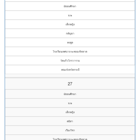
มัธยมศึกษา
ม.๒
เด็กหญิง
กตัญยา
คงพูล
โรงเรียนเทศบาล ๒ คลองจิหลาด
วัดแก้วโกรวาราม
คณะจังหวัดกระบี่
27
มัธยมศึกษา
ม.๒
เด็กหญิง
ดมิสา
เรืองวิชา
โรงเรียนเทศบาล ๒ คลองจิหลาด