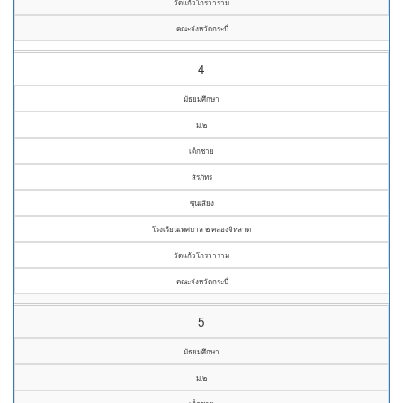
วัดแก้วโกรวาราม
คณะจังหวัดกระบี่
4
มัธยมศึกษา
ม.๒
เด็กชาย
สิรภัทร
ซุ่นเสียง
โรงเรียนเทศบาล ๒ คลองจิหลาด
วัดแก้วโกรวาราม
คณะจังหวัดกระบี่
5
มัธยมศึกษา
ม.๒