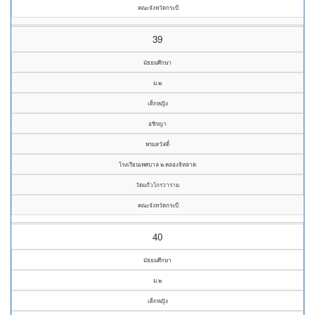
คณะจังหวัดกระบี่
39
มัธยมศึกษา
ม.๒
เด็กหญิง
อชิรญา
พรมสวัสดิ์
โรงเรียนเทศบาล ๒ คลองจิหลาด
วัดแก้วโกรวาราม
คณะจังหวัดกระบี่
40
มัธยมศึกษา
ม.๒
เด็กหญิง