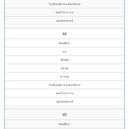
โรงเรียนเทศบาล ๒ คลองจิหลาด
วัดแก้วโกรวาราม
คณะจังหวัดกระบี่
44
มัธยมศึกษา
ม.๒
เด็กหญิง
สุชานุช
ขาวขวัญ
โรงเรียนเทศบาล ๒ คลองจิหลาด
วัดแก้วโกรวาราม
คณะจังหวัดกระบี่
45
มัธยมศึกษา