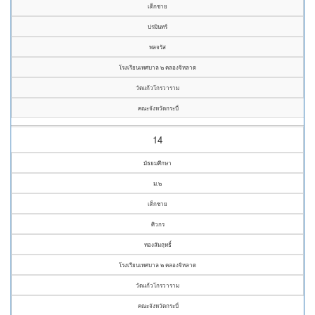
เด็กชาย
ปรมินทร์
พลจรัส
โรงเรียนเทศบาล ๒ คลองจิหลาด
วัดแก้วโกรวาราม
คณะจังหวัดกระบี่
14
มัธยมศึกษา
ม.๒
เด็กชาย
ศิวกร
ทองสัมฤทธิ์
โรงเรียนเทศบาล ๒ คลองจิหลาด
วัดแก้วโกรวาราม
คณะจังหวัดกระบี่