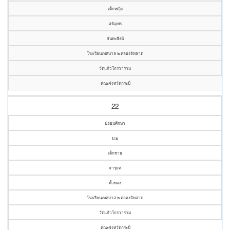
เด็กหญิง
สรัญพร
จันทะสิงห์
โรงเรียนเทศบาล ๒ คลองจิหลาด
วัดแก้วโกรวาราม
คณะจังหวัดกระบี่
22
มัธยมศึกษา
ม.๒
เด็กชาย
จารุยศ
พั้วทอง
โรงเรียนเทศบาล ๒ คลองจิหลาด
วัดแก้วโกรวาราม
คณะจังหวัดกระบี่