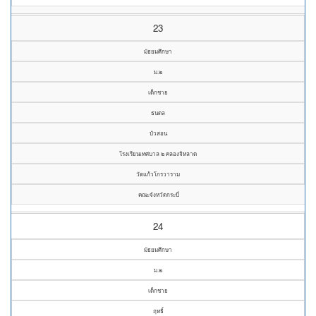
23
มัธยมศึกษา
ม.๒
เด็กชาย
ธนดล
บัวสอน
โรงเรียนเทศบาล ๒ คลองจิหลาด
วัดแก้วโกรวาราม
คณะจังหวัดกระบี่
24
มัธยมศึกษา
ม.๒
เด็กชาย
ฤทธิ์