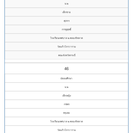
ม.๒
เด็กชาย
ศุภกร
กรรฐสุทธิ์
โรงเรียนเทศบาล ๒ คลองจิหลาด
วัดแก้วโกรวาราม
คณะจังหวัดกระบี่
46
มัธยมศึกษา
ม.๒
เด็กหญิง
กชพร
พรุเตย
โรงเรียนเทศบาล ๒ คลองจิหลาด
วัดแก้วโกรวาราม