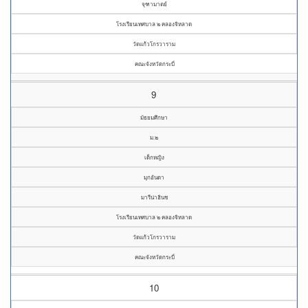
จุฑามาตย์
โรงเรียนเทศบาล ๒ คลองจิหลาด
วัดแก้วโกรวาราม
คณะจังหวัดกระบี่
9
มัธยมศึกษา
ม.๒
เด็กหญิง
มุกอันดา
มารีน่าฮินช
โรงเรียนเทศบาล ๒ คลองจิหลาด
วัดแก้วโกรวาราม
คณะจังหวัดกระบี่
10