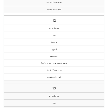
วัดแก้วโกรวาราม
คณะจังหวัดกระบี่
12
มัธยมศึกษา
ม.๒
เด็กชาย
ณฐนนท์
ชะนะเพชร์
โรงเรียนเทศบาล ๒ คลองจิหลาด
วัดแก้วโกรวาราม
คณะจังหวัดกระบี่
13
มัธยมศึกษา
ม.๒