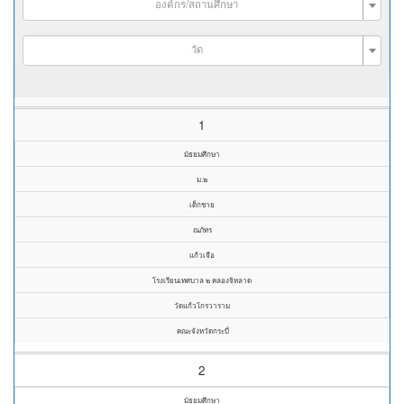
องค์กร/สถานศึกษา
วัด
1
มัธยมศึกษา
ม.๒
เด็กชาย
ณภัทร
แก้วเจือ
โรงเรียนเทศบาล ๒ คลองจิหลาด
วัดแก้วโกรวาราม
คณะจังหวัดกระบี่
2
มัธยมศึกษา