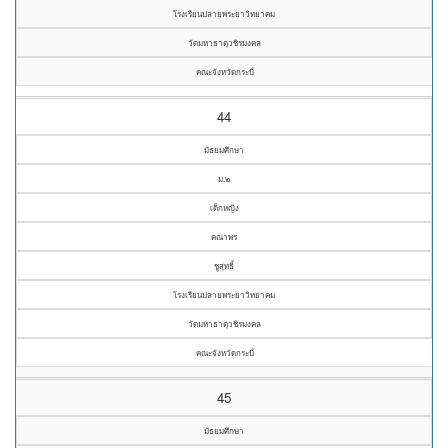
โรงเรียนปลายพระยาวิทยาคม
วัดมหาธาตุวชิรมงคล
คณะจังหวัดกระบี่
44
มัธยมศึกษา
ม.๒
เด็กหญิง
คณาพร
ชูสุทธิ์
โรงเรียนปลายพระยาวิทยาคม
วัดมหาธาตุวชิรมงคล
คณะจังหวัดกระบี่
45
มัธยมศึกษา