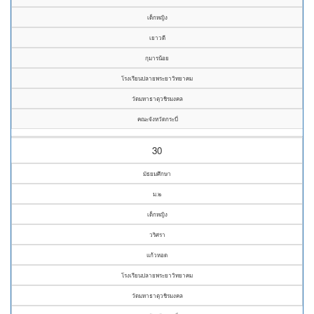
เด็กหญิง
เยาวดี
กุมารน้อย
โรงเรียนปลายพระยาวิทยาคม
วัดมหาธาตุวชิรมงคล
คณะจังหวัดกระบี่
30
มัธยมศึกษา
ม.๒
เด็กหญิง
วริศรา
แก้วหอด
โรงเรียนปลายพระยาวิทยาคม
วัดมหาธาตุวชิรมงคล