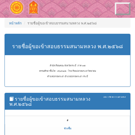
Toggle
navigation
หน้าหลัก
รายชื่อผู้ขอเข้าสอบธรรมสนามหลวง พ.ศ.๒๕๖๘
รายชื่อผู้ขอเข้าสอบธรรมสนามหลวง พ.ศ.๒๕๖๘
สำนักเรียนคณะจังหวัดกระบี่ ภาค ๑๗
ธรรมศึกษาชั้นโท - ๕๖๙๐๑๒ - โรงเรียนปลายพระยาวิทยาคม
ตำบลปลายพระยา อำเภอปลายพระยา กระบี่
รายชื่อผู้ขอเข้าสอบธรรมสนามหลวง
แสดง
1 ถึง 50
จาก
227
ผลลัพธ์
พ.ศ.๒๕๖๘
#
ช่วงชั้น