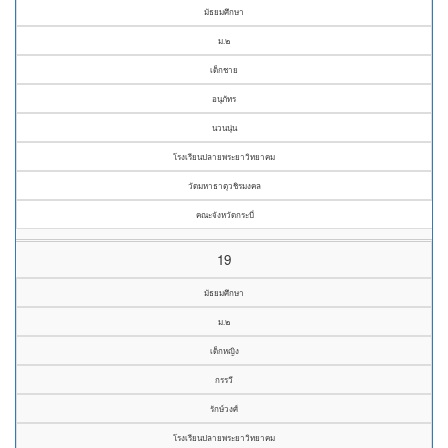
มัธยมศึกษา
ม.๒
เด็กชาย
อนุภัทร
นวนนุ่น
โรงเรียนปลายพระยาวิทยาคม
วัดมหาธาตุวชิรมงคล
คณะจังหวัดกระบี่
19
มัธยมศึกษา
ม.๒
เด็กหญิง
กรรวี
รักษ์วงศ์
โรงเรียนปลายพระยาวิทยาคม