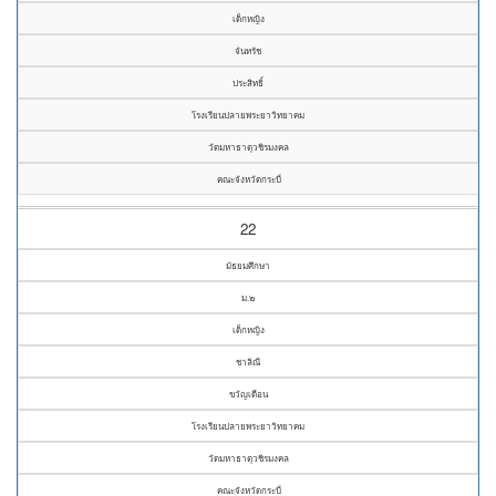
เด็กหญิง
จันทรัช
ประสิทธิ์
โรงเรียนปลายพระยาวิทยาคม
วัดมหาธาตุวชิรมงคล
คณะจังหวัดกระบี่
22
มัธยมศึกษา
ม.๒
เด็กหญิง
ชาลิณี
ขวัญเดือน
โรงเรียนปลายพระยาวิทยาคม
วัดมหาธาตุวชิรมงคล
คณะจังหวัดกระบี่