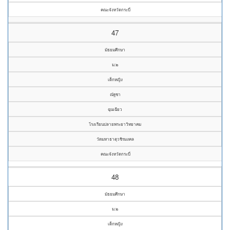
คณะจังหวัดกระบี่
47
มัธยมศึกษา
ม.๒
เด็กหญิง
ณัฐชา
ฉุนเฉียว
โรงเรียนปลายพระยาวิทยาคม
วัดมหาธาตุวชิรมงคล
คณะจังหวัดกระบี่
48
มัธยมศึกษา
ม.๒
เด็กหญิง