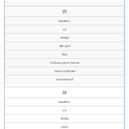
23
มัธยมศึกษา
ม.๒
เด็กหญิง
ชุติกาญจน์
หลีกุล
โรงเรียนปลายพระยาวิทยาคม
วัดมหาธาตุวชิรมงคล
คณะจังหวัดกระบี่
24
มัธยมศึกษา
ม.๒
เด็กหญิง
นภัสสร