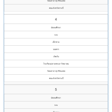
วัดมหาธาตุวชิรมงคล
คณะจังหวัดกระบี่
4
มัธยมศึกษา
ม.๒
เด็กชาย
นนทกร
เริศเริง
โรงเรียนปลายพระยาวิทยาคม
วัดมหาธาตุวชิรมงคล
คณะจังหวัดกระบี่
5
มัธยมศึกษา
ม.๒