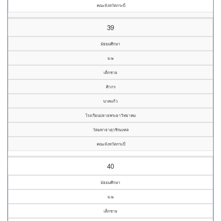
คณะจังหวัดกระบี่
39
มัธยมศึกษา
ม.๒
เด็กชาย
ศิวกร
นาคแก้ว
โรงเรียนปลายพระยาวิทยาคม
วัดมหาธาตุวชิรมงคล
คณะจังหวัดกระบี่
40
มัธยมศึกษา
ม.๒
เด็กชาย