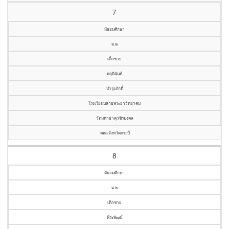
7
มัธยมศึกษา
ม.๒
เด็กชาย
พฤตินันท์
บำรุงภักดิ์
โรงเรียนปลายพระยาวิทยาคม
วัดมหาธาตุวชิรมงคล
คณะจังหวัดกระบี่
8
มัธยมศึกษา
ม.๒
เด็กชาย
พีระพัฒน์