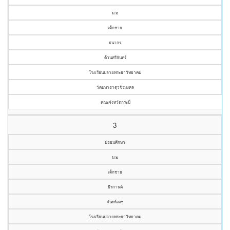
ม.๒
เด็กชาย
ธนากร
ด้วนศรีจันทร์
โรงเรียนปลายพระยาวิทยาคม
วัดมหาธาตุวชิรมงคล
คณะจังหวัดกระบี่
3
มัธยมศึกษา
ม.๒
เด็กชาย
ธีรกานต์
จันทร์เดช
โรงเรียนปลายพระยาวิทยาคม