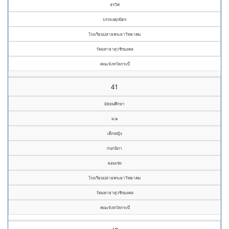
สรวิศ
บรรจงศุภมิตร
โรงเรียนปลายพระยาวิทยาคม
วัดมหาธาตุวชิรมงคล
คณะจังหวัดกระบี่
41
มัธยมศึกษา
ม.๒
เด็กหญิง
กนกนิภา
ผอมเซ่ง
โรงเรียนปลายพระยาวิทยาคม
วัดมหาธาตุวชิรมงคล
คณะจังหวัดกระบี่