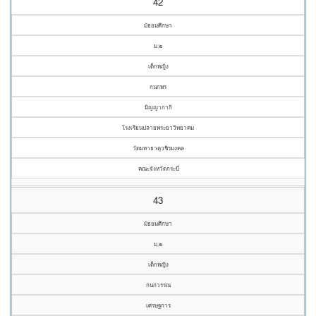
42
มัธยมศึกษา
ม.๒
เด็กหญิง
กนกพร
มิญญากากิ
โรงเรียนปลายพระยาวิทยาคม
วัดมหาธาตุวชิรมงคล
คณะจังหวัดกระบี่
43
มัธยมศึกษา
ม.๒
เด็กหญิง
กนกวรรณ
เศรษฐการ