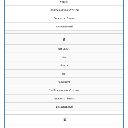
ช่วงแก้ว
โรงเรียนปลายพระยาวิทยาคม
วัดมหาธาตุวชิรมงคล
คณะจังหวัดกระบี่
9
มัธยมศึกษา
ม.๒
เด็กชาย
ภูผา
ขุนบุญจันทร์
โรงเรียนปลายพระยาวิทยาคม
วัดมหาธาตุวชิรมงคล
คณะจังหวัดกระบี่
10