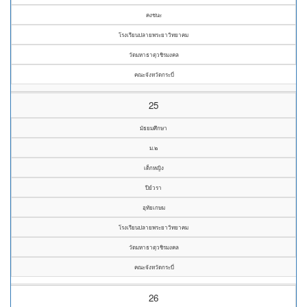
คงชนะ
โรงเรียนปลายพระยาวิทยาคม
วัดมหาธาตุวชิรมงคล
คณะจังหวัดกระบี่
25
มัธยมศึกษา
ม.๒
เด็กหญิง
ปีย์วรา
อุทัยเกษม
โรงเรียนปลายพระยาวิทยาคม
วัดมหาธาตุวชิรมงคล
คณะจังหวัดกระบี่
26