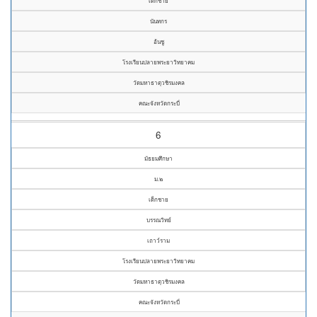
เด็กชาย
นันทกร
อ้นชู
โรงเรียนปลายพระยาวิทยาคม
วัดมหาธาตุวชิรมงคล
คณะจังหวัดกระบี่
6
มัธยมศึกษา
ม.๒
เด็กชาย
บรรณวิทย์
เถาว์ราม
โรงเรียนปลายพระยาวิทยาคม
วัดมหาธาตุวชิรมงคล
คณะจังหวัดกระบี่