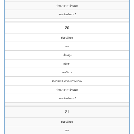
วัดมหาธาตุวชิรมงคล
คณะจังหวัดกระบี่
20
มัธยมศึกษา
ม.๒
เด็กหญิง
กนัดฐา
คงศรีชาย
โรงเรียนปลายพระยาวิทยาคม
วัดมหาธาตุวชิรมงคล
คณะจังหวัดกระบี่
21
มัธยมศึกษา
ม.๒