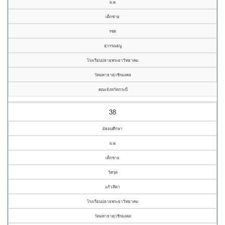
ม.๒
เด็กชาย
รชต
สุวรรณธนู
โรงเรียนปลายพระยาวิทยาคม
วัดมหาธาตุวชิรมงคล
คณะจังหวัดกระบี่
38
มัธยมศึกษา
ม.๒
เด็กชาย
วิศรุต
แก้วสีดา
โรงเรียนปลายพระยาวิทยาคม
วัดมหาธาตุวชิรมงคล