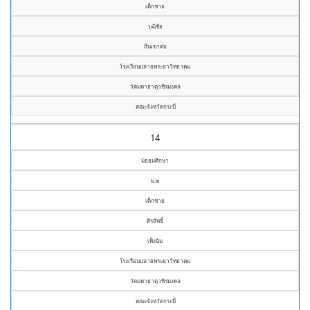
เด็กชาย
วุฒิชัย
ถิ่นเขาต่อ
โรงเรียนปลายพระยาวิทยาคม
วัดมหาธาตุวชิรมงคล
คณะจังหวัดกระบี่
14
มัธยมศึกษา
ม.๒
เด็กชาย
ศิรสิทธิ์
เพ็งฉิม
โรงเรียนปลายพระยาวิทยาคม
วัดมหาธาตุวชิรมงคล
คณะจังหวัดกระบี่