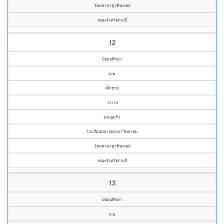
วัดมหาธาตุวชิรมงคล
คณะจังหวัดกระบี่
12
มัธยมศึกษา
ม.๒
เด็กชาย
วรากร
มงกุฎแก้ว
โรงเรียนปลายพระยาวิทยาคม
วัดมหาธาตุวชิรมงคล
คณะจังหวัดกระบี่
13
มัธยมศึกษา
ม.๒