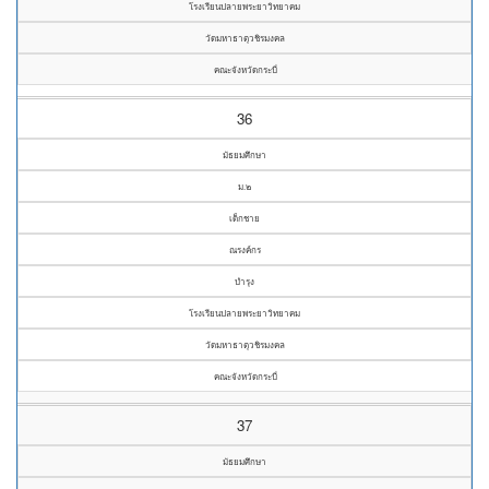
โรงเรียนปลายพระยาวิทยาคม
วัดมหาธาตุวชิรมงคล
คณะจังหวัดกระบี่
36
มัธยมศึกษา
ม.๒
เด็กชาย
ณรงค์กร
บำรุง
โรงเรียนปลายพระยาวิทยาคม
วัดมหาธาตุวชิรมงคล
คณะจังหวัดกระบี่
37
มัธยมศึกษา