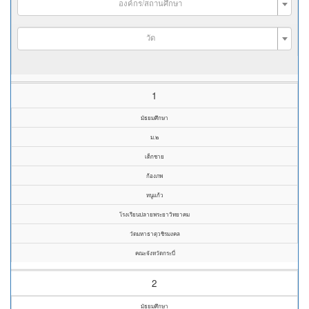
องค์กร/สถานศึกษา
วัด
1
มัธยมศึกษา
ม.๒
เด็กชาย
ก้องภพ
หนูแก้ว
โรงเรียนปลายพระยาวิทยาคม
วัดมหาธาตุวชิรมงคล
คณะจังหวัดกระบี่
2
มัธยมศึกษา