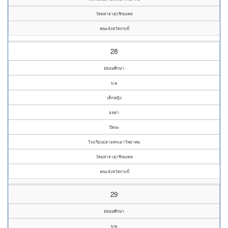
วัดมหาธาตุวชิรมงคล
คณะจังหวัดกระบี่
28
มัธยมศึกษา
ม.๒
เด็กหญิง
ยลดา
ปีดนะ
โรงเรียนปลายพระยาวิทยาคม
วัดมหาธาตุวชิรมงคล
คณะจังหวัดกระบี่
29
มัธยมศึกษา
ม.๒