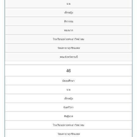
ม.๒
เด็กหญิง
คีรวรรณ
ทองมาก
โรงเรียนปลายพระยาวิทยาคม
วัดมหาธาตุวชิรมงคล
คณะจังหวัดกระบี่
46
มัธยมศึกษา
ม.๒
เด็กหญิง
จันทร์วิภา
ดิษฐ์นวล
โรงเรียนปลายพระยาวิทยาคม
วัดมหาธาตุวชิรมงคล