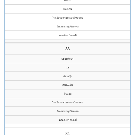
ศศิภัทร
มหัตเสน
โรงเรียนปลายพระยาวิทยาคม
วัดมหาธาตุวชิรมงคล
คณะจังหวัดกระบี่
33
มัธยมศึกษา
ม.๒
เด็กหญิง
ศิรพัฒน์ศร
มีปลอด
โรงเรียนปลายพระยาวิทยาคม
วัดมหาธาตุวชิรมงคล
คณะจังหวัดกระบี่
34