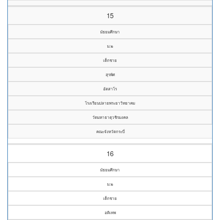
15
มัธยมศึกษา
ม.๒
เด็กชาย
สุรพัศ
อัตสาโร
โรงเรียนปลายพระยาวิทยาคม
วัดมหาธาตุวชิรมงคล
คณะจังหวัดกระบี่
16
มัธยมศึกษา
ม.๒
เด็กชาย
อดิเทพ