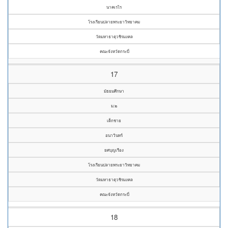
นาคเรไร
โรงเรียนปลายพระยาวิทยาคม
วัดมหาธาตุวชิรมงคล
คณะจังหวัดกระบี่
17
มัธยมศึกษา
ม.๒
เด็กชาย
อนาวินทร์
ยศบุญเรือง
โรงเรียนปลายพระยาวิทยาคม
วัดมหาธาตุวชิรมงคล
คณะจังหวัดกระบี่
18