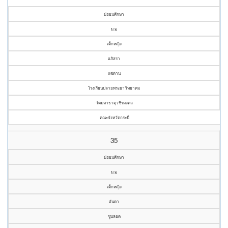
มัธยมศึกษา
ม.๒
เด็กหญิง
อภิสรา
แซ่ด่าน
โรงเรียนปลายพระยาวิทยาคม
วัดมหาธาตุวชิรมงคล
คณะจังหวัดกระบี่
35
มัธยมศึกษา
ม.๒
เด็กหญิง
อันดา
ชูปลอด