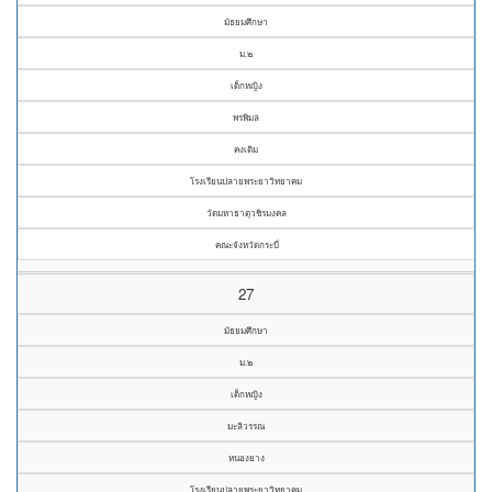
มัธยมศึกษา
ม.๒
เด็กหญิง
พรพิมล
คงเติม
โรงเรียนปลายพระยาวิทยาคม
วัดมหาธาตุวชิรมงคล
คณะจังหวัดกระบี่
27
มัธยมศึกษา
ม.๒
เด็กหญิง
มะลิวรรณ
หนองยาง
โรงเรียนปลายพระยาวิทยาคม