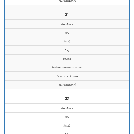
คณะจังหวัดกระบี่
31
มัธยมศึกษา
ม.๒
เด็กหญิง
วริษฐา
สิงห์เกิด
โรงเรียนปลายพระยาวิทยาคม
วัดมหาธาตุวชิรมงคล
คณะจังหวัดกระบี่
32
มัธยมศึกษา
ม.๒
เด็กหญิง