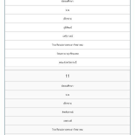
มัธยมศึกษา
ม.๒
เด็กชาย
ภูมิพัฒน์
เสนีวาสน์
โรงเรียนปลายพระยาวิทยาคม
วัดมหาธาตุวชิรมงคล
คณะจังหวัดกระบี่
11
มัธยมศึกษา
ม.๒
เด็กชาย
ลิฟท์ปกรณ์
เทพวงค์
โรงเรียนปลายพระยาวิทยาคม