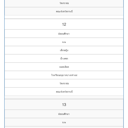
วัดเขาต่อ
คณะจังหวัดกระบี่
12
มัธยมศึกษา
ม.๒
เด็กหญิง
น้ำเพชร
ยอดเอียด
โรงเรียนอนุบาลบางเท่าแม่
วัดเขาต่อ
คณะจังหวัดกระบี่
13
มัธยมศึกษา
ม.๒