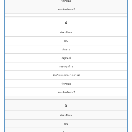
วัดเขาต่อ
คณะจังหวัดกระบี่
4
มัธยมศึกษา
ม.๒
เด็กชาย
ณัฐชนนท์
เพชรทองด้วง
โรงเรียนอนุบาลบางเท่าแม่
วัดเขาต่อ
คณะจังหวัดกระบี่
5
มัธยมศึกษา
ม.๒