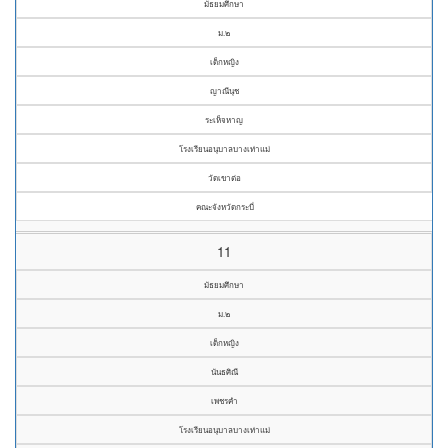
มัธยมศึกษา
ม.๒
เด็กหญิง
ญาณีนุช
ระเห็จหาญ
โรงเรียนอนุบาลบางเท่าแม่
วัดเขาต่อ
คณะจังหวัดกระบี่
11
มัธยมศึกษา
ม.๒
เด็กหญิง
นันธศิณี
เพชรคำ
โรงเรียนอนุบาลบางเท่าแม่