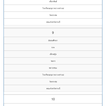
เผือกพันธ์
โรงเรียนอนุบาลบางเท่าแม่
วัดเขาต่อ
คณะจังหวัดกระบี่
9
มัธยมศึกษา
ม.๒
เด็กหญิง
ชลกร
พลายชนะ
โรงเรียนอนุบาลบางเท่าแม่
วัดเขาต่อ
คณะจังหวัดกระบี่
10