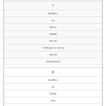
7
มัธยมศึกษา
ม.๒
เด็กชาย
สุทธินันท์
ชิลวรรณ์
โรงเรียนอนุบาลบางเท่าแม่
วัดเขาต่อ
คณะจังหวัดกระบี่
8
มัธยมศึกษา
ม.๒
เด็กหญิง
กชกร