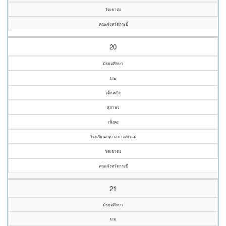
วัดเขาต่อ
คณะจังหวัดกระบี่
20
มัธยมศึกษา
ม.๒
เด็กหญิง
สุภาพร
เพ็งคง
โรงเรียนอนุบาลบางเท่าแม่
วัดเขาต่อ
คณะจังหวัดกระบี่
21
มัธยมศึกษา
ม.๒