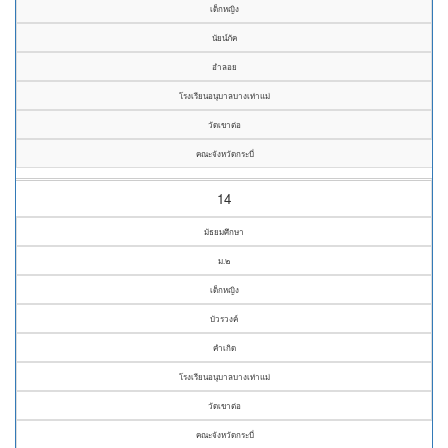
เด็กหญิง
นัยน์ภัค
อำลอย
โรงเรียนอนุบาลบางเท่าแม่
วัดเขาต่อ
คณะจังหวัดกระบี่
14
มัธยมศึกษา
ม.๒
เด็กหญิง
บัวรวงค์
คำเกิด
โรงเรียนอนุบาลบางเท่าแม่
วัดเขาต่อ
คณะจังหวัดกระบี่