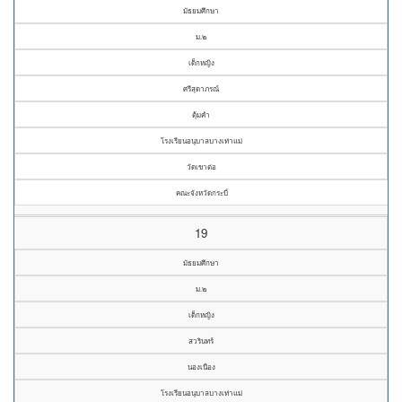
มัธยมศึกษา
ม.๒
เด็กหญิง
ศรีสุดาภรณ์
ตุ้มคำ
โรงเรียนอนุบาลบางเท่าแม่
วัดเขาต่อ
คณะจังหวัดกระบี่
19
มัธยมศึกษา
ม.๒
เด็กหญิง
สวรินทร์
นองเนือง
โรงเรียนอนุบาลบางเท่าแม่