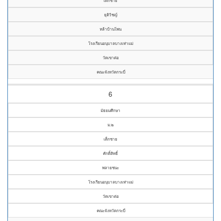
เด็กชาย
ยุติวิชญ์
หล้าบ้านโพน
โรงเรียนอนุบาลบางเท่าแม่
วัดเขาต่อ
คณะจังหวัดกระบี่
6
มัธยมศึกษา
ม.๒
เด็กชาย
ศักดิ์สิทธิ์
พลายชนะ
โรงเรียนอนุบาลบางเท่าแม่
วัดเขาต่อ
คณะจังหวัดกระบี่