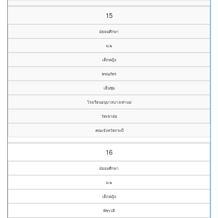
15
มัธยมศึกษา
ม.๒
เด็กหญิง
พรณภัทร
เย็นชุ่ม
โรงเรียนอนุบาลบางเท่าแม่
วัดเขาต่อ
คณะจังหวัดกระบี่
16
มัธยมศึกษา
ม.๒
เด็กหญิง
พัชรวดี