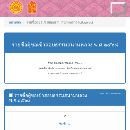
Toggle
navigation
หน้าหลัก
รายชื่อผู้ขอเข้าสอบธรรมสนามหลวง พ.ศ.๒๕๖๘
รายชื่อผู้ขอเข้าสอบธรรมสนามหลวง พ.ศ.๒๕๖๘
สำนักเรียนคณะจังหวัดกระบี่ ภาค ๑๗
ธรรมศึกษาชั้นโท - ๕๖๙๐๒๕ - โรงเรียนอนุบาลบางเท่าแม่
ตำบลเขาต่อ อำเภอปลายพระยา กระบี่
รายชื่อผู้ขอเข้าสอบธรรมสนามหลวง
แสดง
1 ถึง 21
จาก
21
ผลลัพธ์
พ.ศ.๒๕๖๘
#
ช่วงชั้น