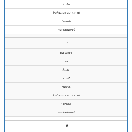
คำเกิด
โรงเรียนอนุบาลบางเท่าแม่
วัดเขาต่อ
คณะจังหวัดกระบี่
17
มัธยมศึกษา
ม.๒
เด็กหญิง
วรรณดี
หนักแน่น
โรงเรียนอนุบาลบางเท่าแม่
วัดเขาต่อ
คณะจังหวัดกระบี่
18