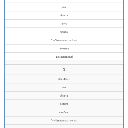
ม.๒
เด็กชาย
จักริน
บุญรอด
โรงเรียนอนุบาลบางเท่าแม่
วัดเขาต่อ
คณะจังหวัดกระบี่
3
มัธยมศึกษา
ม.๒
เด็กชาย
จักรินทร์
พรหมรักษา
โรงเรียนอนุบาลบางเท่าแม่