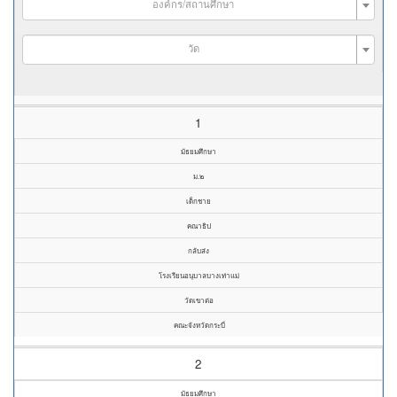
องค์กร/สถานศึกษา
วัด
1
มัธยมศึกษา
ม.๒
เด็กชาย
คณาธิป
กลับส่ง
โรงเรียนอนุบาลบางเท่าแม่
วัดเขาต่อ
คณะจังหวัดกระบี่
2
มัธยมศึกษา