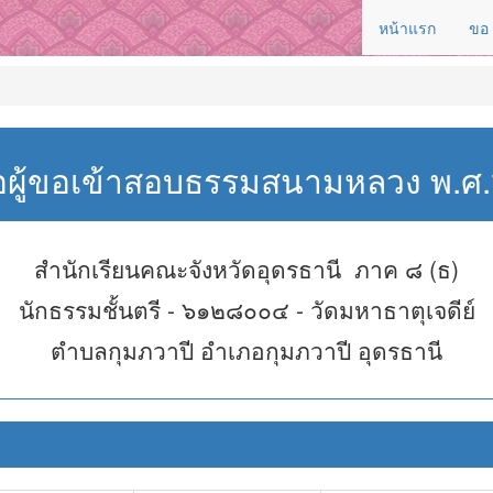
หน้าแรก
ขอ
่อผู้ขอเข้าสอบธรรมสนามหลวง พ.
สำนักเรียนคณะจังหวัดอุดรธานี ภาค ๘ (ธ)
นักธรรมชั้นตรี - ๖๑๒๘๐๐๔ - วัดมหาธาตุเจดีย์
ตำบลกุมภวาปี อำเภอกุมภวาปี อุดรธานี