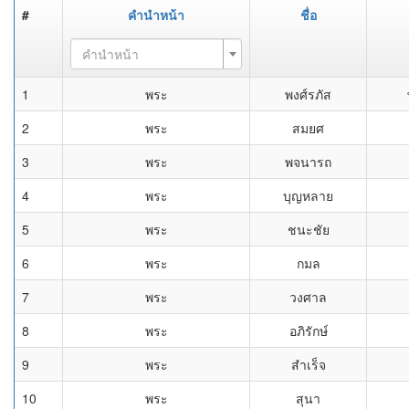
#
คำนำหน้า
ชื่อ
คำนำหน้า
1
พระ
พงศ์รภัส
2
พระ
สมยศ
3
พระ
พจนารถ
4
พระ
บุญหลาย
5
พระ
ชนะชัย
6
พระ
กมล
7
พระ
วงศาล
8
พระ
อภิรักษ์
9
พระ
สำเร็จ
10
พระ
สุนา