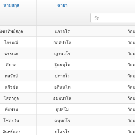
นามสกุล
ฉายา
วัด
พัชรทิพย์สกุล
ปภาธโร
วัดม
ไกรมณี
กิตติปาโล
วัดม
พรรณะ
ญานวโร
วัดม
สีบาล
ฐิตธมฺโม
วัดม
พลรักษ์
ปภากโร
วัดม
แก้วชัย
อภินนฺโท
วัดม
โสดากุล
ธมฺมปาโล
วัดม
ทับพรม
อุปสโม
วัดม
โชตะวัน
ฉนฺทกโร
วัดม
จันทร์แดง
ยโสธโร
วัดม