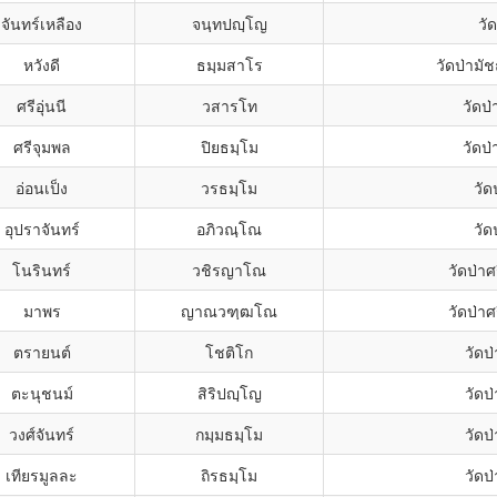
จันทร์เหลือง
จนฺทปญฺโญ
วั
หวังดี
ธมฺมสาโร
วัดป่ามั
ศรีอุ่นนี
วสารโท
วัดป
ศรีจุมพล
ปิยธมฺโม
วัดป
อ่อนเป็ง
วรธมฺโม
วัด
อุปราจันทร์
อภิวณฺโณ
วัด
โนรินทร์
วชิรญาโณ
วัดป่า
มาพร
ญาณวฑฺฒโณ
วัดป่า
ตรายนต์
โชติโก
วัดป
ตะนุชนม์
สิริปญฺโญ
วัดป
วงศ์จันทร์
กมฺมธมฺโม
วัดป
เทียรมูลละ
ถิรธมฺโม
วัดป