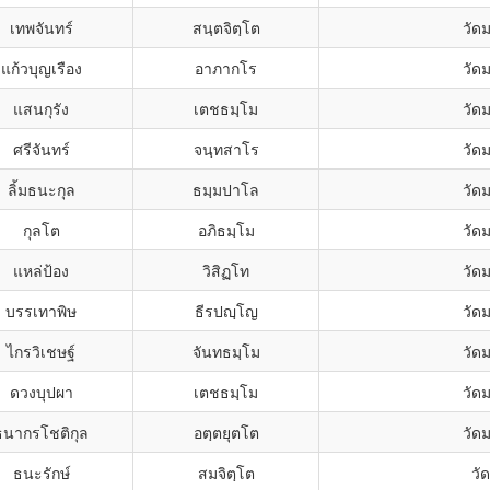
เทพจันทร์
สนฺตจิตฺโต
วัดม
แก้วบุญเรือง
อาภากโร
วัดม
แสนกุรัง
เตชธมฺโม
วัดม
ศรีจันทร์
จนฺทสาโร
วัดม
ลิ้มธนะกุล
ธมฺมปาโล
วัดม
กุลโต
อภิธมฺโม
วัดม
แหล่ป้อง
วิสิฏโท
วัดม
บรรเทาพิษ
ธีรปญฺโญ
วัดม
ไกรวิเชษฐ์
จันทธมฺโม
วัดม
ดวงบุปผา
เตชธมฺโม
วัดม
ธนากรโชติกุล
อตฺตยุตโต
วัดม
ธนะรักษ์
สมจิตฺโต
วั