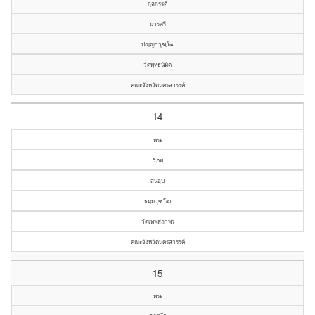
กุลกรรต์
มารศรี
ปญฺญาวุฑฺโฒ
วัดพุทธนิมิต
คณะจังหวัดนครสวรรค์
14
พระ
วิภพ
สนอุป
ธมฺมวุฑโฒ
วัดเทพสถาพร
คณะจังหวัดนครสวรรค์
15
พระ