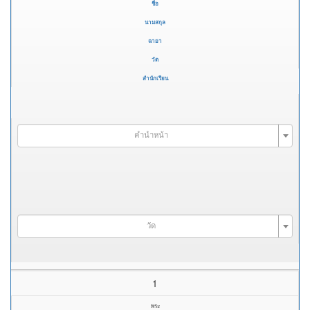
ชื่อ
นามสกุล
ฉายา
วัด
สำนักเรียน
คำนำหน้า
วัด
1
พระ