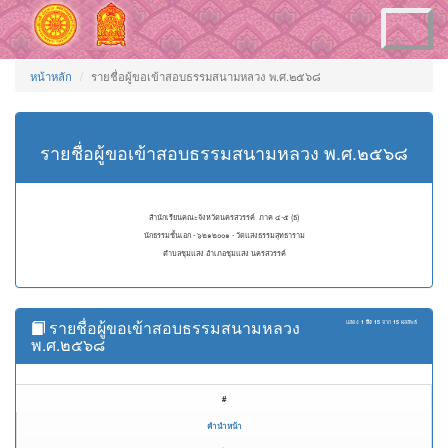
Toggle
navigation
หน้าหลัก
รายชื่อผู้ขอเข้าสอบธรรมสนามหลวง พ.ศ.๒๕๖๘
รายชื่อผู้ขอเข้าสอบธรรมสนามหลวง พ.ศ.๒๕๖๘
สำนักเรียนคณะจังหวัดนครสวรรค์ ภาค ๔-๕ (ธ)
นักธรรมชั้นเอก - ๖๒๑๒๐๐๑ - วัดแสงธรรมสุทธาราม
ตำบลชุมแสง อำเภอชุมแสง นครสวรรค์
รายชื่อผู้ขอเข้าสอบธรรมสนามหลวง
แสดง
1 ถึง 15
จาก
15
ผลลัพธ์
พ.ศ.๒๕๖๘
#
คำนำหน้า