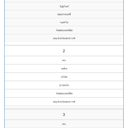
อัฏฐวัฒน์
ปทุมธรรมฤทธิ์
วฒฺฑโณ
วัดพุทธมงคลนิมิต
คณะจังหวัดนครสวรรค์
2
พระ
ณฑิณ
นรไทย
ฐานธมฺโม
วัดพุทธมงคลนิมิต
คณะจังหวัดนครสวรรค์
3
พระ