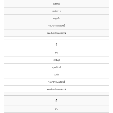
ณัฐพนธ์
เหล่าการ
อนุตฺตโร
วัดป่าสิริวัฒนวิสุทธิ์
คณะจังหวัดนครสวรรค์
4
พระ
กิตติภูมิ
กุลอภิสิทธิ์
สุภโร
วัดป่าสิริวัฒนวิสุทธิ์
คณะจังหวัดนครสวรรค์
5
พระ