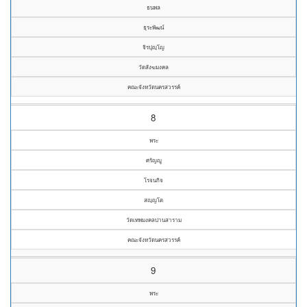
ธนพล
ธุระพัฒน์
จิรปุญฺโญ
วัดสังฆมงคล
คณะจังหวัดนครสวรรค์
8
พระ
ศรัญญู
โรจนกิจ
สญฺญโต
วัดเทพมงคลปานสาราม
คณะจังหวัดนครสวรรค์
9
พระ