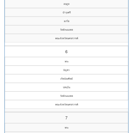
อนุกูล
บำรุงศรี
อภโย
วัดสังฆมงคล
คณะจังหวัดนครสวรรค์
6
พระ
บัญชา
เกิดบัณฑิตย์
ปสนฺโน
วัดสังฆมงคล
คณะจังหวัดนครสวรรค์
7
พระ