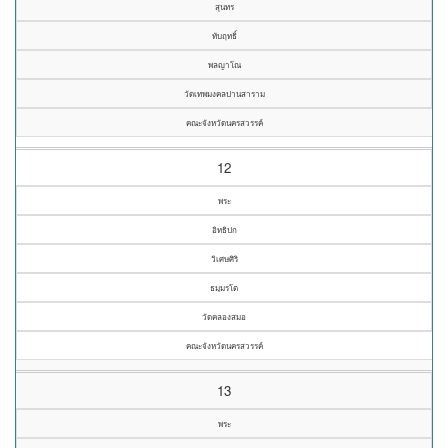
สุนทร
ทับฤทธิ์
พลญาโณ
วัดเทพมงคลปานสาราม
คณะจังหวัดนครสวรรค์
12
พระ
อิทธิปก
วิเศษศิริ
ธมฺมรโต
วัดคลองสมอ
คณะจังหวัดนครสวรรค์
13
พระ