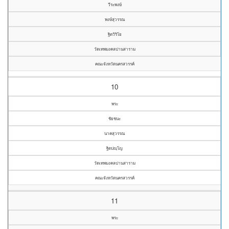
วีระพงษ์
พงษ์สุวรรณ
ฐิตวิริโย
วัดเทพมงคลปานสาราม
คณะจังหวัดนครสวรรค์
10
พระ
ชัยชนะ
นาคสุวรรณ
ฐิตปญฺโญ
วัดเทพมงคลปานสาราม
คณะจังหวัดนครสวรรค์
11
พระ