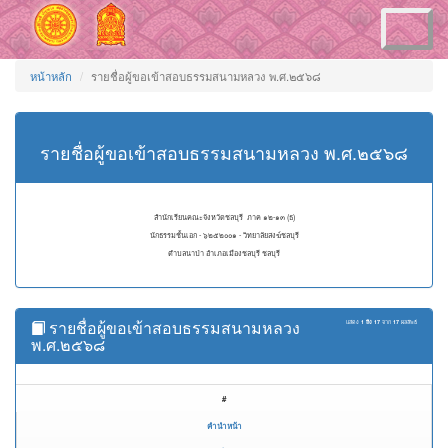
Toggle
navigation
หน้าหลัก
รายชื่อผู้ขอเข้าสอบธรรมสนามหลวง พ.ศ.๒๕๖๘
รายชื่อผู้ขอเข้าสอบธรรมสนามหลวง พ.ศ.๒๕๖๘
สำนักเรียนคณะจังหวัดชลบุรี ภาค ๑๒-๑๓ (ธ)
นักธรรมชั้นเอก - ๖๒๕๒๐๐๑ - วิทยาลัยสงฆ์ชลบุรี
ตำบลนาป่า อำเภอเมืองชลบุรี ชลบุรี
รายชื่อผู้ขอเข้าสอบธรรมสนามหลวง
แสดง
1 ถึง 17
จาก
17
ผลลัพธ์
พ.ศ.๒๕๖๘
#
คำนำหน้า