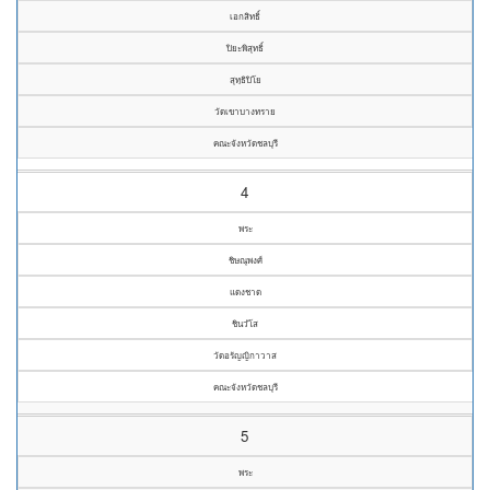
เอกสิทธิ์
ปิยะพิสุทธิ์
สุทฺธิปิโย
วัดเขาบางทราย
คณะจังหวัดชลบุรี
4
พระ
ชิษณุพงศ์
แดงชาด
ชินวํโส
วัดอรัญญิกาวาส
คณะจังหวัดชลบุรี
5
พระ