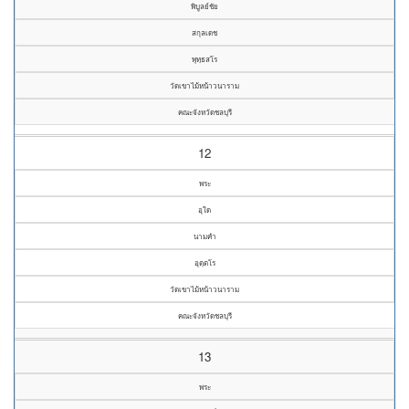
พิบูลย์ชัย
สกุลเดช
พุทฺธสโร
วัดเขาไม้หน้าวนาราม
คณะจังหวัดชลบุรี
12
พระ
อุใด
นามคำ
อุตฺตโร
วัดเขาไม้หน้าวนาราม
คณะจังหวัดชลบุรี
13
พระ