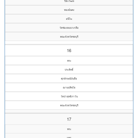
ปิยะวัฒน์
ทองมั่นคง
อนีโฆ
วัดช่องลมนาเกลือ
คณะจังหวัดชลบุรี
16
พระ
ประสิทธิ์
ศุภลักษณ์บันลือ
ฌานปสิทฺโธ
วัดป่าสุทธิภาวัน
คณะจังหวัดชลบุรี
17
พระ
นคร