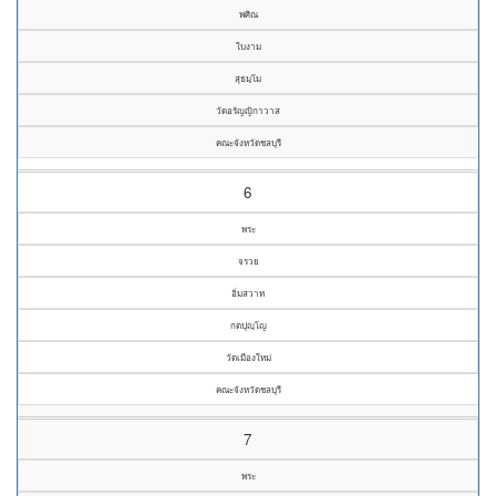
พศิณ
ใบงาม
สุธมฺโม
วัดอรัญญิกาวาส
คณะจังหวัดชลบุรี
6
พระ
จรวย
อิ่มสวาท
กตปุญฺโญ
วัดเมืองใหม่
คณะจังหวัดชลบุรี
7
พระ