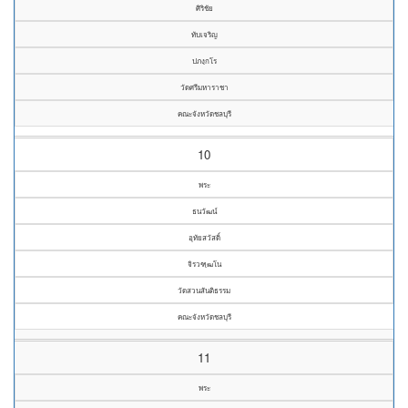
ศิริชัย
ทับเจริญ
ปภงฺกโร
วัดศรีมหาราชา
คณะจังหวัดชลบุรี
10
พระ
ธนวัฒน์
อุทัยสวัสดิ์
จิรวฑฺฒโน
วัดสวนสันติธรรม
คณะจังหวัดชลบุรี
11
พระ