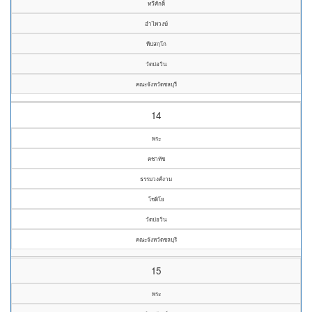
ทวีศักดิ์
อำไพวงษ์
ทีปสกฺโก
วัดบ่อวิน
คณะจังหวัดชลบุรี
14
พระ
คชาทัช
ธรรมวงศ์งาม
โชติโย
วัดบ่อวิน
คณะจังหวัดชลบุรี
15
พระ