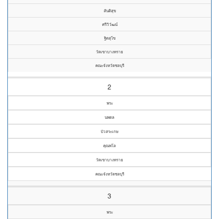
สันติสุข
ศรีวิวัฒน์
ฐิตสุโข
วัดเขาบางทราย
คณะจังหวัดชลบุรี
2
พระ
นพดล
บัวสระเกษ
คุณพโล
วัดเขาบางทราย
คณะจังหวัดชลบุรี
3
พระ