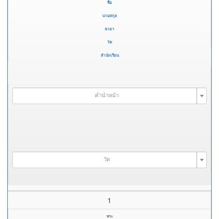
ชื่อ
นามสกุล
ฉายา
วัด
สำนักเรียน
คำนำหน้า
วัด
1
พระ