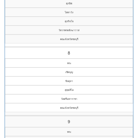
สุภนิช
โสดาวัง
สุภกิจโจ
วัดวรพรตสังฆาวาส
คณะจังหวัดชลบุรี
8
พระ
เชิดบุญ
ขันธุลา
สุทฺธสีโล
วัดศรีมหาราชา
คณะจังหวัดชลบุรี
9
พระ