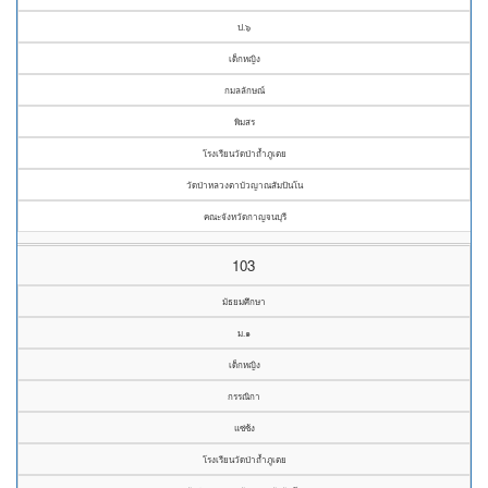
ป.๖
เด็กหญิง
กมลลักษณ์
พิมสร
โรงเรียนวัดป่าถ้ำภูเตย
วัดป่าหลวงตาบัวญาณสัมปันโน
คณะจังหวัดกาญจนบุรี
103
มัธยมศึกษา
ม.๑
เด็กหญิง
กรรณิกา
แซ่ซ้ง
โรงเรียนวัดป่าถ้ำภูเตย