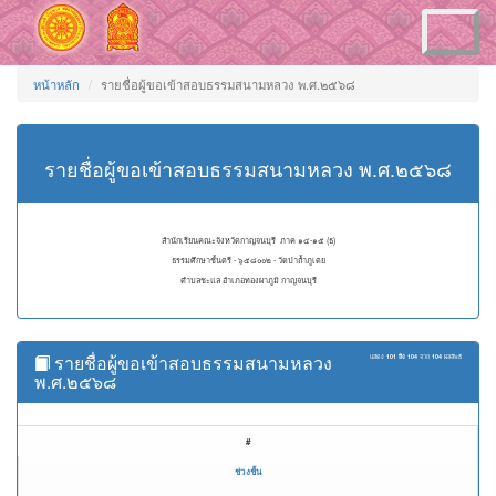
Toggle
navigation
หน้าหลัก
รายชื่อผู้ขอเข้าสอบธรรมสนามหลวง พ.ศ.๒๕๖๘
รายชื่อผู้ขอเข้าสอบธรรมสนามหลวง พ.ศ.๒๕๖๘
สำนักเรียนคณะจังหวัดกาญจนบุรี ภาค ๑๔-๑๕ (ธ)
ธรรมศึกษาชั้นตรี - ๖๕๘๐๐๒ - วัดป่าถ้ำภูเตย
ตำบลชะแล อำเภอทองผาภูมิ กาญจนบุรี
รายชื่อผู้ขอเข้าสอบธรรมสนามหลวง
แสดง
101 ถึง 104
จาก
104
ผลลัพธ์
พ.ศ.๒๕๖๘
#
ช่วงชั้น