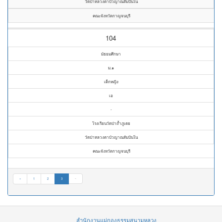
วัดป่าหลวงตาบัวญาณสัมปันโน
คณะจังหวัดกาญจนบุรี
104
มัธยมศึกษา
ม.๑
เด็กหญิง
เอ
-
โรงเรียนวัดป่าถ้ำภูเตย
วัดป่าหลวงตาบัวญาณสัมปันโน
คณะจังหวัดกาญจนบุรี
«
1
2
3
»
สำนักงานแม่กองธรรมสนามหลวง