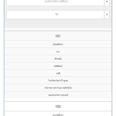
องค์กร/สถานศึกษา
วัด
101
มัธยมศึกษา
ม.๑
เด็กหญิง
นันทิพัฒน์
แซ่มี
โรงเรียนวัดป่าถ้ำภูเตย
วัดป่าหลวงตาบัวญาณสัมปันโน
คณะจังหวัดกาญจนบุรี
102
ประถมศึกษา