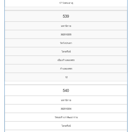
17 วังพระธาตุ
539
มหานิกาย
362010205
วัดวังประดา
ไตรตรึงษ์
เมืองกำแพงเพชร
กำแพงเพชร
12
540
มหานิกาย
362010204
วัดมอสำเภาพัฒนาราม
ไตรตรึงษ์