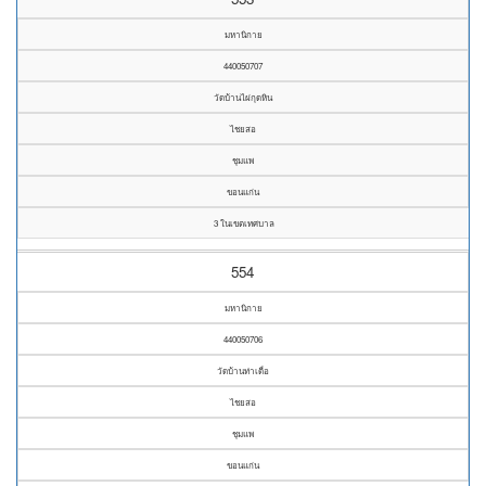
มหานิกาย
440050707
วัดบ้านไผ่กุดหิน
ไชยสอ
ชุมแพ
ขอนแก่น
3 ในเขตเทศบาล
554
มหานิกาย
440050706
วัดบ้านท่าเดื่อ
ไชยสอ
ชุมแพ
ขอนแก่น