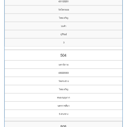
431120201
วัดโคกลอย
ไทยเจริญ
ปะคำ
บุรีรัมย์
3
504
มหานิกาย
430220303
วัดสระซาง
ไทยเจริญ
หนองบุญมาก
นครราชสีมา
5 สระซาง
505