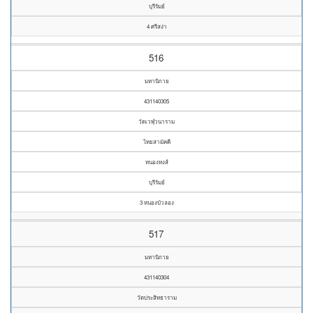
บุรีรัมย์
4 ศรีสง่า
516
มหานิกาย
431140305
วัดเวฬุวนาราม
ไทยสามัคคี
หนองหงส์
บุรีรัมย์
3 หนองบัวลอง
517
มหานิกาย
431140304
วัดประสิทธาราม