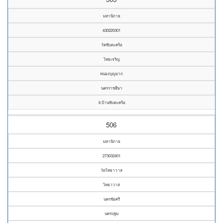
มหานิกาย
430220301
วัดซับตะคร้อ
ไทยเจริญ
หนองบุญมาก
นครราชสีมา
6 บ้านซับตะคร้อ
506
มหานิกาย
273032401
วัดไทยาวาส
ไทยาวาส
นครชัยศรี
นครปฐม