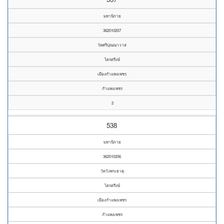
มหานิกาย
362010207
วัดศรีปุณณาวาส
ไตรตรึงษ์
เมืองกำแพงเพชร
กำแพงเพชร
2
538
มหานิกาย
362010206
วัดวังพระธาตุ
ไตรตรึงษ์
เมืองกำแพงเพชร
กำแพงเพชร