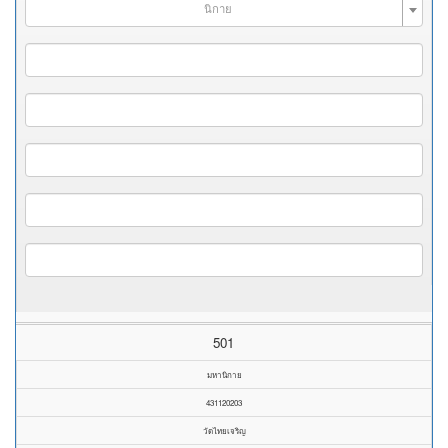
นิกาย
501
มหานิกาย
431120203
วัดไทยเจริญ