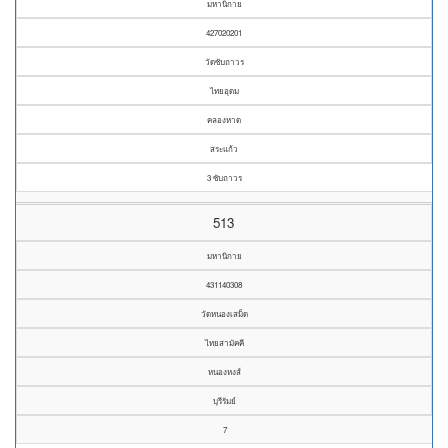
มหานิกาย
427020201
วัดซับถาวร
ไทยอุดม
คลองหาด
สระแก้ว
3 ซับถาวร
513
มหานิกาย
431140308
วัดหนองเสม็ด
ไทยสามัคคี
หนองหงส์
บุรีรัมย์
7