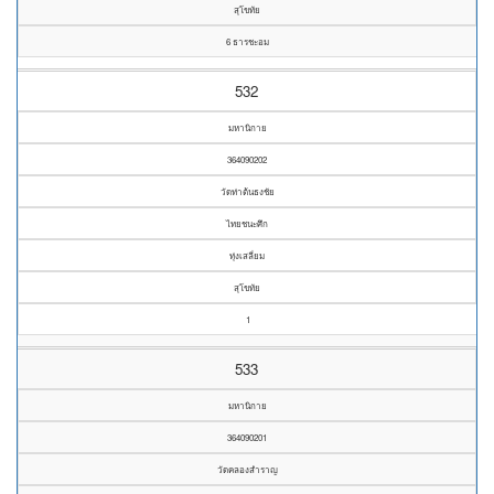
สุโขทัย
6 ธารชะอม
532
มหานิกาย
364090202
วัดท่าต้นธงชัย
ไทยชนะศึก
ทุ่งเสลี่ยม
สุโขทัย
1
533
มหานิกาย
364090201
วัดคลองสำราญ