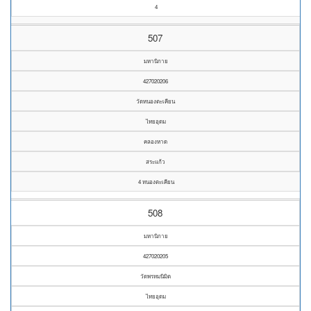
4
507
มหานิกาย
427020206
วัดหนองตะเคียน
ไทยอุดม
คลองหาด
สระแก้ว
4 หนองตะเคียน
508
มหานิกาย
427020205
วัดพรหมนิมิต
ไทยอุดม