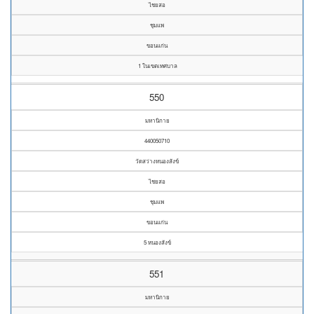
ไชยสอ
ชุมแพ
ขอนแก่น
1 ในเขตเทศบาล
550
มหานิกาย
440050710
วัดสว่างหนองสังข์
ไชยสอ
ชุมแพ
ขอนแก่น
5 หนองสังข์
551
มหานิกาย