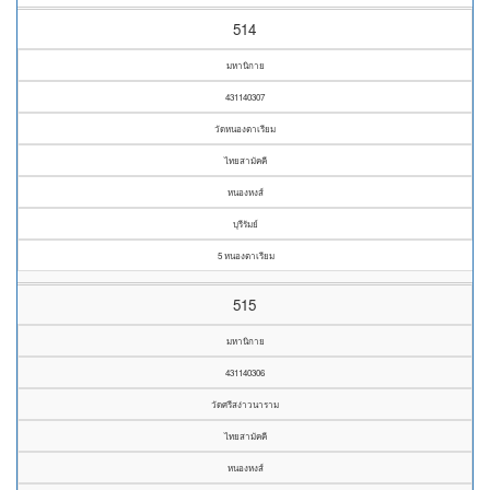
514
มหานิกาย
431140307
วัดหนองตาเรียม
ไทยสามัคคี
หนองหงส์
บุรีรัมย์
5 หนองตาเรียม
515
มหานิกาย
431140306
วัดศรีสง่าวนาราม
ไทยสามัคคี
หนองหงส์