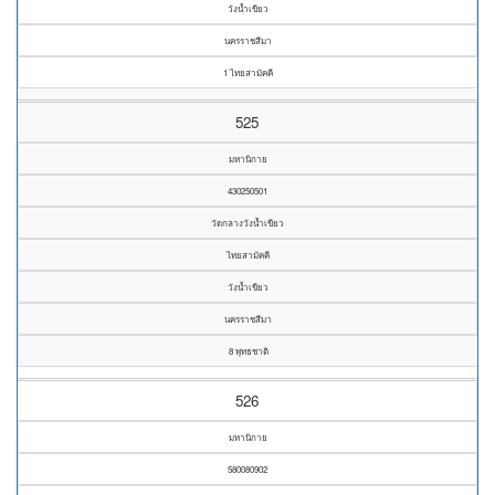
วังน้ำเขียว
นครราชสีมา
1 ไทยสามัคคี
525
มหานิกาย
430250501
วัดกลางวังน้ำเขียว
ไทยสามัคคี
วังน้ำเขียว
นครราชสีมา
8 พุทธชาติ
526
มหานิกาย
580080902