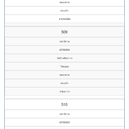
คลองหาด
สระแก้ว
8 พรหมนิมิต
509
มหานิกาย
427020204
วัดบ้านซับถาวร
ไทยอุดม
คลองหาด
สระแก้ว
3 ซับถาวร
510
มหานิกาย
427020203