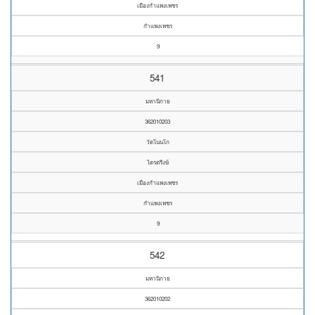
เมืองกำแพงเพชร
กำแพงเพชร
9
541
มหานิกาย
362010203
วัดโนนโก
ไตรตรึงษ์
เมืองกำแพงเพชร
กำแพงเพชร
9
542
มหานิกาย
362010202