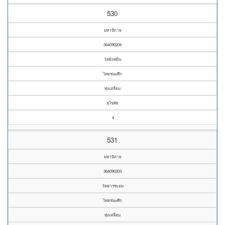
530
มหานิกาย
364090204
วัดฝั่งหมิ่น
ไทยชนะศึก
ทุ่งเสลี่ยม
สุโขทัย
4
531
มหานิกาย
364090203
วัดธารชะอม
ไทยชนะศึก
ทุ่งเสลี่ยม