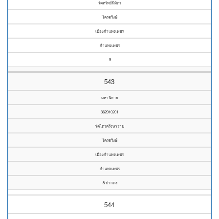
วัดทรัพย์นิมิตร
ไตรตรึงษ์
เมืองกำแพงเพชร
กำแพงเพชร
9
543
มหานิกาย
362010201
วัดไตรตรึงษาราม
ไตรตรึงษ์
เมืองกำแพงเพชร
กำแพงเพชร
8 ปากดง
544