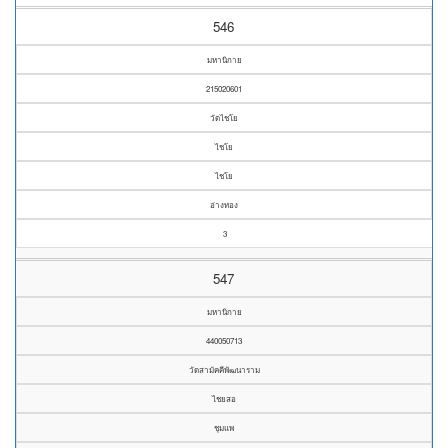
546
มหานิกาย
215020601
วัดไชโย
ไชโย
ไชโย
อ่างทอง
3
547
มหานิกาย
440050713
วัดสามัคคีพัฒนาราม
ไชยสอ
ชุมแพ