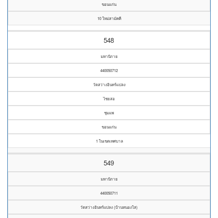
ขอนแก่น
10 ใหม่สามัคคี
548
มหานิกาย
440050712
วัดสว่างอินทร์แปลง
ไชยสอ
ชุมแพ
ขอนแก่น
1 ในเขตเทศบาล
549
มหานิกาย
440050711
วัดสว่างอินทร์แปลง (บ้านหนองใส)