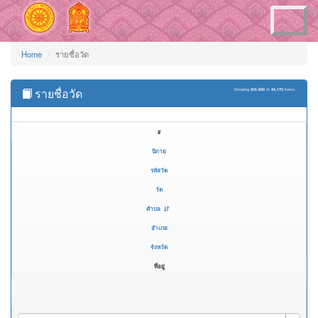
Toggle
navigation
Home
รายชื่อวัด
รายชื่อวัด
Showing
501-600
of
44,172
items.
#
นิกาย
รหัสวัด
วัด
ตำบล
อำเภอ
จังหวัด
ที่อยู่