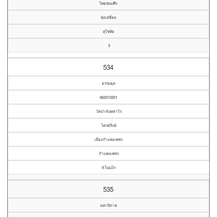
ไทยชนะศึก
ทุ่งเสลี่ยม
สุโขทัย
3
534
ธรรมยุต
662010201
วัดป่าจันทสาโร
ไตรตรึงษ์
เมืองกำแพงเพชร
กำแพงเพชร
9 โนนโก
535
มหานิกาย