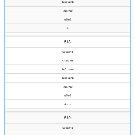
ไทยสามัคคี
หนองหงส์
บุรีรัมย์
8
518
มหานิกาย
431140303
วัดบ้านขาม
ไทยสามัคคี
หนองหงส์
บุรีรัมย์
6 ขาม
519
มหานิกาย