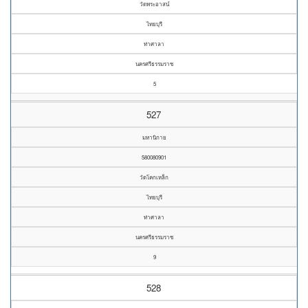
วัดพระอาสน์
ไทยบุรี
ท่าศาลา
นครศรีธรรมราช
5
527
มหานิกาย
580080901
วัดโคกเหล็ก
ไทยบุรี
ท่าศาลา
นครศรีธรรมราช
9
528