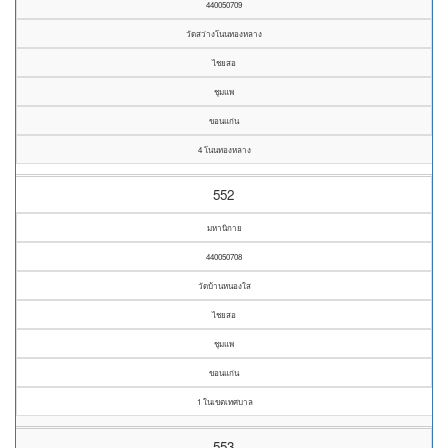
440050709
วัดสว่างโนนทองหลาง
ไชยสอ
ชุมแพ
ขอนแก่น
4 โนนทองหลาง
552
มหานิกาย
440050708
วัดบ้านหนองใส
ไชยสอ
ชุมแพ
ขอนแก่น
1 ในเขตเทศบาล
553