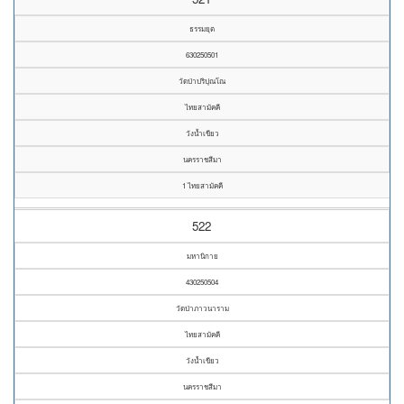
ธรรมยุต
630250501
วัดป่าปริปุณโณ
ไทยสามัคคี
วังน้ำเขียว
นครราชสีมา
1 ไทยสามัคคี
522
มหานิกาย
430250504
วัดป่าภาวนาราม
ไทยสามัคคี
วังน้ำเขียว
นครราชสีมา