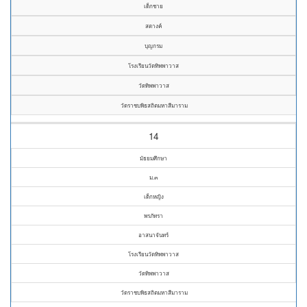
เด็กชาย
สตางค์
บุญกรม
โรงเรียนวัดทิพพาวาส
วัดทิพพาวาส
วัดราชบพิธสถิตมหาสีมาราม
14
มัธยมศึกษา
ม.๓
เด็กหญิง
พรภัทรา
อาสนาจันทร์
โรงเรียนวัดทิพพาวาส
วัดทิพพาวาส
วัดราชบพิธสถิตมหาสีมาราม