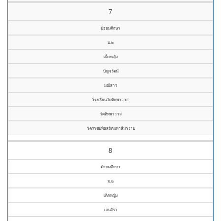
7
มัธยมศึกษา
ม.๒
เด็กหญิง
ปัญจรัตน์
มณีสาร
โรงเรียนวัดทิพพาวาส
วัดทิพพาวาส
วัดราชบพิธสถิตมหาสีมาราม
8
มัธยมศึกษา
ม.๒
เด็กหญิง
เจนจิรา