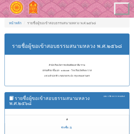
Toggle
navigation
หน้าหลัก
รายชื่อผู้ขอเข้าสอบธรรมสนามหลวง พ.ศ.๒๕๖๘
รายชื่อผู้ขอเข้าสอบธรรมสนามหลวง พ.ศ.๒๕๖๘
สำนักเรียนวัดราชบพิธสถิตมหาสีมาราม
ธรรมศึกษาชั้นเอก - ๑๐๒๐๐๗ - โรงเรียนวัดทิพพาวาส
แขวงลำปลาทิว เขตลาดกระบัง กรุงเทพมหานคร
รายชื่อผู้ขอเข้าสอบธรรมสนามหลวง
แสดง
1 ถึง 14
จาก
14
ผลลัพธ์
พ.ศ.๒๕๖๘
#
ช่วงชั้น