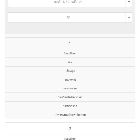
องค์กร/สถานศึกษา
วัด
1
มัธยมศึกษา
ม.๑
เด็กหญิง
ธมลพรรณ์
ทองประสาน
โรงเรียนวัดทิพพาวาส
วัดทิพพาวาส
วัดราชบพิธสถิตมหาสีมาราม
2
มัธยมศึกษา