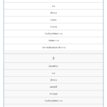
ม.๒
เด็กชาย
กฤษณะ
ปานเกตุ
โรงเรียนวัดทิพพาวาส
วัดทิพพาวาส
วัดราชบพิธสถิตมหาสีมาราม
3
มัธยมศึกษา
ม.๒
เด็กชาย
พุทธสิทธิ์
ทำรงยุทธ
โรงเรียนวัดทิพพาวาส