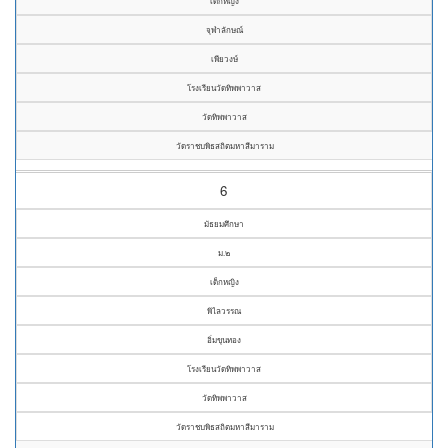
เด็กหญิง
จุฬาลักษณ์
เพียวงษ์
โรงเรียนวัดทิพพาวาส
วัดทิพพาวาส
วัดราชบพิธสถิตมหาสีมาราม
6
มัธยมศึกษา
ม.๒
เด็กหญิง
พิไลวรรณ
อิ่มขุนทอง
โรงเรียนวัดทิพพาวาส
วัดทิพพาวาส
วัดราชบพิธสถิตมหาสีมาราม