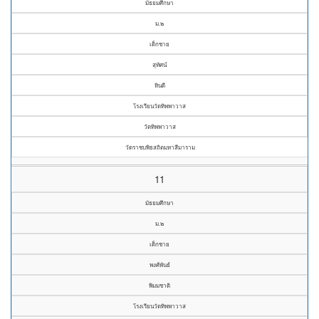
มัธยมศึกษา
ม.๒
เด็กชาย
สุทัศน์
หินดี
โรงเรียนวัดทิพพาวาส
วัดทิพพาวาส
วัดราชบพิธสถิตมหาสีมาราม
11
มัธยมศึกษา
ม.๒
เด็กชาย
พงศ์พันธ์
พิมมชาติ
โรงเรียนวัดทิพพาวาส