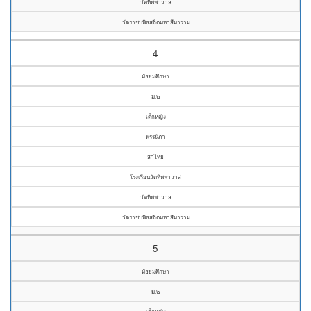
วัดทิพพาวาส
วัดราชบพิธสถิตมหาสีมาราม
4
มัธยมศึกษา
ม.๒
เด็กหญิง
พรรนิภา
สาไทย
โรงเรียนวัดทิพพาวาส
วัดทิพพาวาส
วัดราชบพิธสถิตมหาสีมาราม
5
มัธยมศึกษา
ม.๒