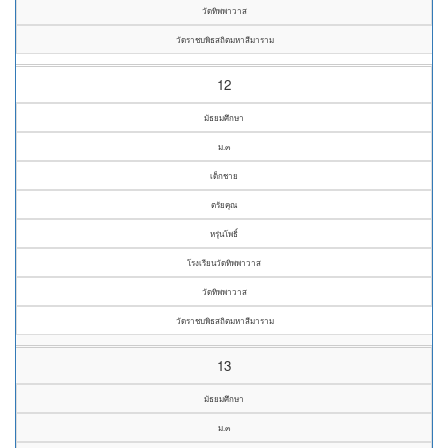
วัดทิพพาวาส
วัดราชบพิธสถิตมหาสีมาราม
12
มัธยมศึกษา
ม.๓
เด็กชาย
ตรัยคุณ
หรุ่นโพธิ์
โรงเรียนวัดทิพพาวาส
วัดทิพพาวาส
วัดราชบพิธสถิตมหาสีมาราม
13
มัธยมศึกษา
ม.๓