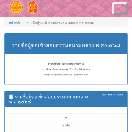
Toggle
navigation
หน้าหลัก
รายชื่อผู้ขอเข้าสอบธรรมสนามหลวง พ.ศ.๒๕๖๘
รายชื่อผู้ขอเข้าสอบธรรมสนามหลวง พ.ศ.๒๕๖๘
สำนักเรียนวัดราชบพิธสถิตมหาสีมาราม
ธรรมศึกษาชั้นเอก - ๑๐๒๐๐๗ - โรงเรียนวัดทิพพาวาส
แขวงลำปลาทิว เขตลาดกระบัง กรุงเทพมหานคร
รายชื่อผู้ขอเข้าสอบธรรมสนามหลวง
แสดง
1 ถึง 14
จาก
14
ผลลัพธ์
พ.ศ.๒๕๖๘
#
ช่วงชั้น