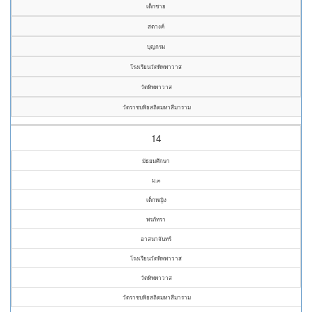
เด็กชาย
สตางค์
บุญกรม
โรงเรียนวัดทิพพาวาส
วัดทิพพาวาส
วัดราชบพิธสถิตมหาสีมาราม
14
มัธยมศึกษา
ม.๓
เด็กหญิง
พรภัทรา
อาสนาจันทร์
โรงเรียนวัดทิพพาวาส
วัดทิพพาวาส
วัดราชบพิธสถิตมหาสีมาราม