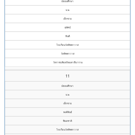
มัธยมศึกษา
ม.๒
เด็กชาย
สุทัศน์
หินดี
โรงเรียนวัดทิพพาวาส
วัดทิพพาวาส
วัดราชบพิธสถิตมหาสีมาราม
11
มัธยมศึกษา
ม.๒
เด็กชาย
พงศ์พันธ์
พิมมชาติ
โรงเรียนวัดทิพพาวาส