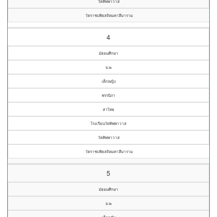
วัดทิพพาวาส
วัดราชบพิธสถิตมหาสีมาราม
4
มัธยมศึกษา
ม.๒
เด็กหญิง
พรรนิภา
สาไทย
โรงเรียนวัดทิพพาวาส
วัดทิพพาวาส
วัดราชบพิธสถิตมหาสีมาราม
5
มัธยมศึกษา
ม.๒