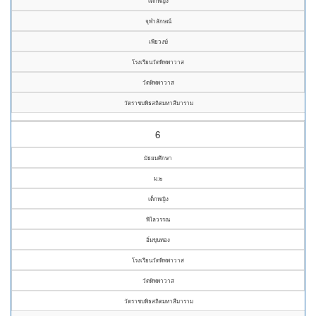
เด็กหญิง
จุฬาลักษณ์
เพียวงษ์
โรงเรียนวัดทิพพาวาส
วัดทิพพาวาส
วัดราชบพิธสถิตมหาสีมาราม
6
มัธยมศึกษา
ม.๒
เด็กหญิง
พิไลวรรณ
อิ่มขุนทอง
โรงเรียนวัดทิพพาวาส
วัดทิพพาวาส
วัดราชบพิธสถิตมหาสีมาราม