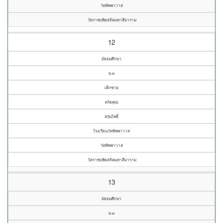
วัดทิพพาวาส
วัดราชบพิธสถิตมหาสีมาราม
12
มัธยมศึกษา
ม.๓
เด็กชาย
ตรัยคุณ
หรุ่นโพธิ์
โรงเรียนวัดทิพพาวาส
วัดทิพพาวาส
วัดราชบพิธสถิตมหาสีมาราม
13
มัธยมศึกษา
ม.๓