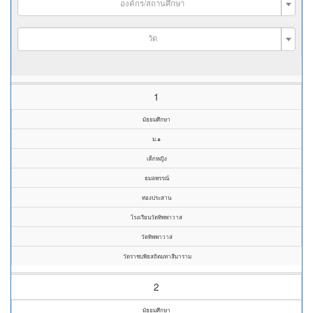
องค์กร/สถานศึกษา
วัด
1
มัธยมศึกษา
ม.๑
เด็กหญิง
ธมลพรรณ์
ทองประสาน
โรงเรียนวัดทิพพาวาส
วัดทิพพาวาส
วัดราชบพิธสถิตมหาสีมาราม
2
มัธยมศึกษา