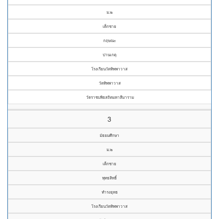
ม.๒
เด็กชาย
กฤษณะ
ปานเกตุ
โรงเรียนวัดทิพพาวาส
วัดทิพพาวาส
วัดราชบพิธสถิตมหาสีมาราม
3
มัธยมศึกษา
ม.๒
เด็กชาย
พุทธสิทธิ์
ทำรงยุทธ
โรงเรียนวัดทิพพาวาส