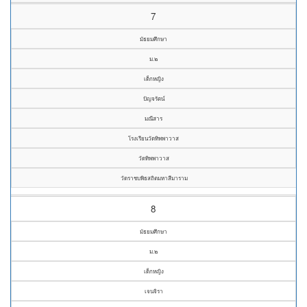
7
มัธยมศึกษา
ม.๒
เด็กหญิง
ปัญจรัตน์
มณีสาร
โรงเรียนวัดทิพพาวาส
วัดทิพพาวาส
วัดราชบพิธสถิตมหาสีมาราม
8
มัธยมศึกษา
ม.๒
เด็กหญิง
เจนจิรา