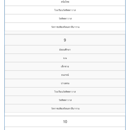
สนั่นไทย
โรงเรียนวัดทิพพาวาส
วัดทิพพาวาส
วัดราชบพิธสถิตมหาสีมาราม
9
มัธยมศึกษา
ม.๒
เด็กชาย
ธนภรณ์
ปานพรม
โรงเรียนวัดทิพพาวาส
วัดทิพพาวาส
วัดราชบพิธสถิตมหาสีมาราม
10