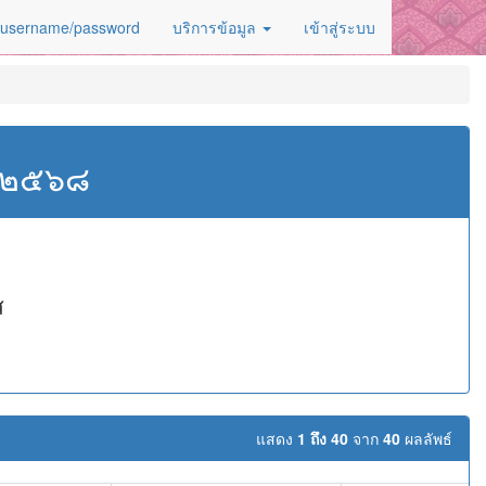
 username/password
บริการข้อมูล
เข้าสู่ระบบ
ศ.๒๕๖๘
ส
แสดง
1 ถึง 40
จาก
40
ผลลัพธ์