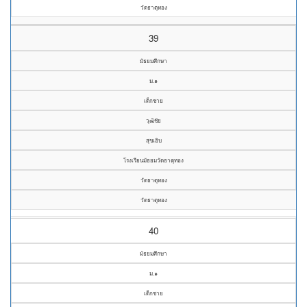
วัดธาตุทอง
39
มัธยมศึกษา
ม.๑
เด็กชาย
วุฒิชัย
สุขเอิบ
โรงเรียนมัธยมวัดธาตุทอง
วัดธาตุทอง
วัดธาตุทอง
40
มัธยมศึกษา
ม.๑
เด็กชาย