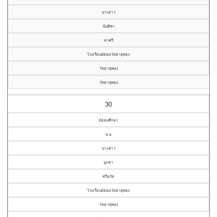
นางสาว
นันทิชา
ดาศรี
โรงเรียนมัธยมวัดธาตุทอง
วัดธาตุทอง
วัดธาตุทอง
30
มัธยมศึกษา
ม.๖
นางสาว
มุกดา
ศรีอภัย
โรงเรียนมัธยมวัดธาตุทอง
วัดธาตุทอง