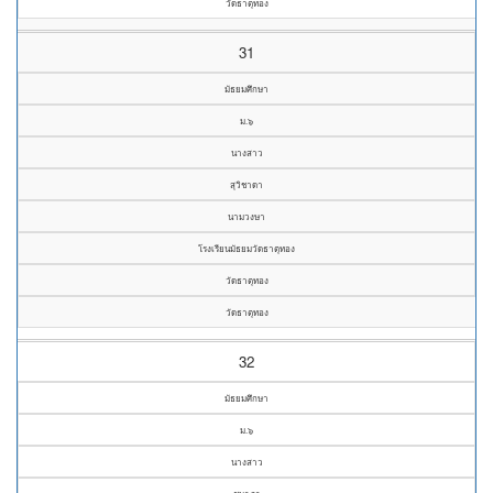
วัดธาตุทอง
31
มัธยมศึกษา
ม.๖
นางสาว
สุวิชาดา
นามวงษา
โรงเรียนมัธยมวัดธาตุทอง
วัดธาตุทอง
วัดธาตุทอง
32
มัธยมศึกษา
ม.๖
นางสาว