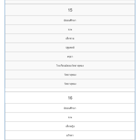
15
มัธยมศึกษา
ม.๒
เด็กชาย
ปฐมพงษ์
ครุธา
โรงเรียนมัธยมวัดธาตุทอง
วัดธาตุทอง
วัดธาตุทอง
16
มัธยมศึกษา
ม.๒
เด็กหญิง
อภิรดา