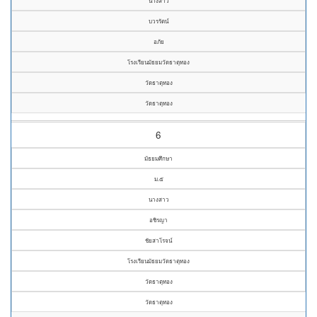
นางสาว
บวรรัตน์
อภัย
โรงเรียนมัธยมวัดธาตุทอง
วัดธาตุทอง
วัดธาตุทอง
6
มัธยมศึกษา
ม.๕
นางสาว
อชิรญา
ชัยสาโรจน์
โรงเรียนมัธยมวัดธาตุทอง
วัดธาตุทอง
วัดธาตุทอง