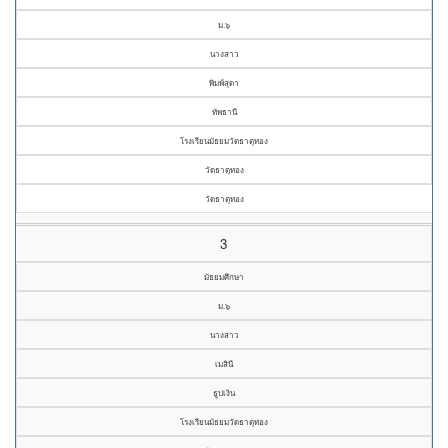
ม.๖
นางสาว
พิมพ์สุดา
ทัพธานี
โรงเรียนมัธยมวัดธาตุทอง
วัดธาตุทอง
วัดธาตุทอง
3
มัธยมศึกษา
ม.๖
นางสาว
เมสินี
ธูปเงิน
โรงเรียนมัธยมวัดธาตุทอง