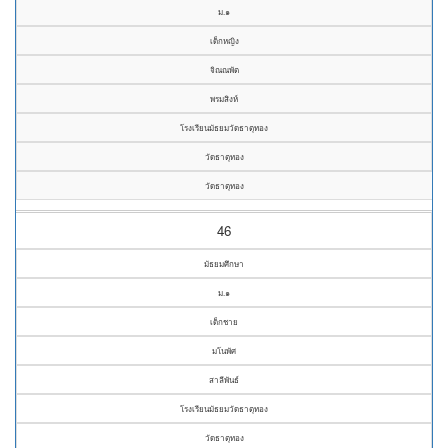
ม.๑
เด็กหญิง
จิณณพัต
พรมสิงห์
โรงเรียนมัธยมวัดธาตุทอง
วัดธาตุทอง
วัดธาตุทอง
46
มัธยมศึกษา
ม.๑
เด็กชาย
มโนพัศ
สาลีพันธ์
โรงเรียนมัธยมวัดธาตุทอง
วัดธาตุทอง