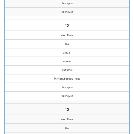
วัดธาตุทอง
วัดธาตุทอง
12
มัธยมศึกษา
ม.๔
นางสาว
ณภคภร
บัวสุวรรณ์
โรงเรียนมัธยมวัดธาตุทอง
วัดธาตุทอง
วัดธาตุทอง
13
มัธยมศึกษา
ม.๓