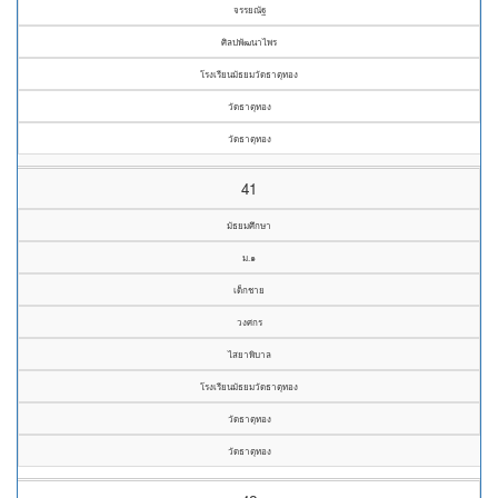
จรรยณัฐ
ศิลปพัฒนาไพร
โรงเรียนมัธยมวัดธาตุทอง
วัดธาตุทอง
วัดธาตุทอง
41
มัธยมศึกษา
ม.๑
เด็กชาย
วงศกร
ไสยาพิบาล
โรงเรียนมัธยมวัดธาตุทอง
วัดธาตุทอง
วัดธาตุทอง