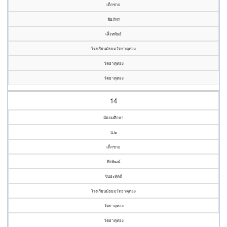
เด็กชาย
ชัยภัทร
เส็งหพันธ์
โรงเรียนมัธยมวัดธาตุทอง
วัดธาตุทอง
วัดธาตุทอง
14
มัธยมศึกษา
ม.๒
เด็กชาย
พีรพัฒน์
ขันธะหัตถ์
โรงเรียนมัธยมวัดธาตุทอง
วัดธาตุทอง
วัดธาตุทอง