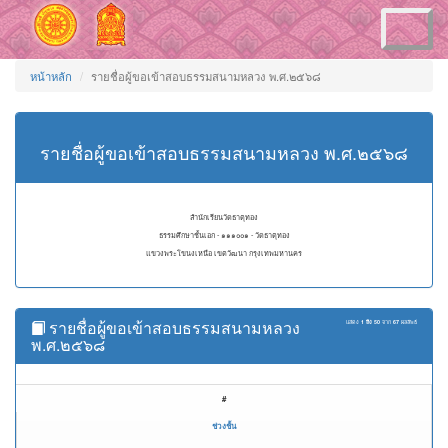
Toggle
navigation
หน้าหลัก
รายชื่อผู้ขอเข้าสอบธรรมสนามหลวง พ.ศ.๒๕๖๘
รายชื่อผู้ขอเข้าสอบธรรมสนามหลวง พ.ศ.๒๕๖๘
สำนักเรียนวัดธาตุทอง
ธรรมศึกษาชั้นเอก - ๑๑๑๐๐๑ - วัดธาตุทอง
แขวงพระโขนงเหนือ เขตวัฒนา กรุงเทพมหานคร
รายชื่อผู้ขอเข้าสอบธรรมสนามหลวง
แสดง
1 ถึง 50
จาก
67
ผลลัพธ์
พ.ศ.๒๕๖๘
#
ช่วงชั้น