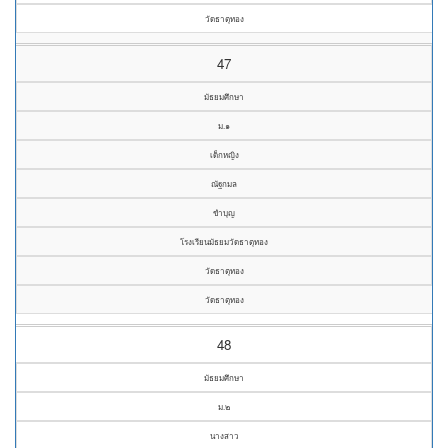
วัดธาตุทอง
47
มัธยมศึกษา
ม.๑
เด็กหญิง
ณัฐกมล
ขำบุญ
โรงเรียนมัธยมวัดธาตุทอง
วัดธาตุทอง
วัดธาตุทอง
48
มัธยมศึกษา
ม.๒
นางสาว