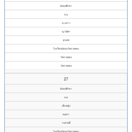
มัธยมศึกษา
ม.๖
นางสาว
ญาณิศา
สุรเดช
โรงเรียนมัธยมวัดธาตุทอง
วัดธาตุทอง
วัดธาตุทอง
27
มัธยมศึกษา
ม.๒
เด็กหญิง
อนุสรา
กรสวัสดิ์
โรงเรียนมัธยมวัดธาตุทอง