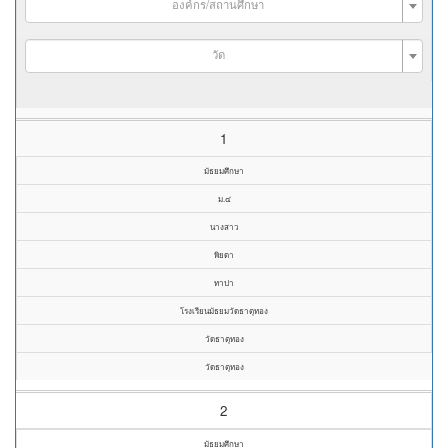
องค์กร/สถานศึกษา
วัด
1
มัธยมศึกษา
ม.๔
นางสาว
พิยดา
ทาปา
โรงเรียนมัธยมวัดธาตุทอง
วัดธาตุทอง
วัดธาตุทอง
2
มัธยมศึกษา