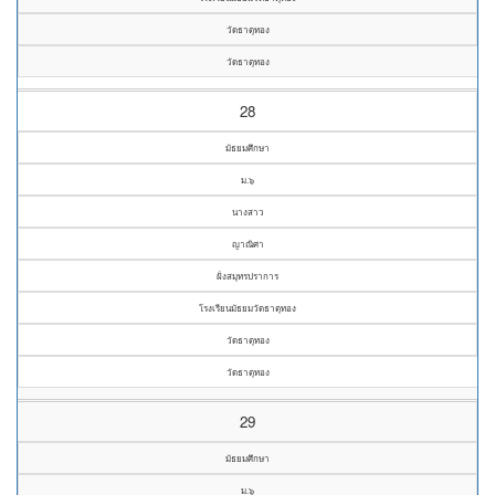
วัดธาตุทอง
วัดธาตุทอง
28
มัธยมศึกษา
ม.๖
นางสาว
ญาณิศา
ฝั่งสมุทรปราการ
โรงเรียนมัธยมวัดธาตุทอง
วัดธาตุทอง
วัดธาตุทอง
29
มัธยมศึกษา
ม.๖