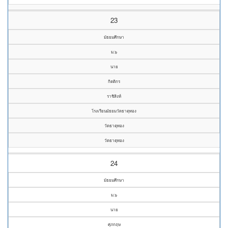
23
มัธยมศึกษา
ม.๖
นาย
กิตติกร
ราชิสิงห์
โรงเรียนมัธยมวัดธาตุทอง
วัดธาตุทอง
วัดธาตุทอง
24
มัธยมศึกษา
ม.๖
นาย
ศุภกฤษ