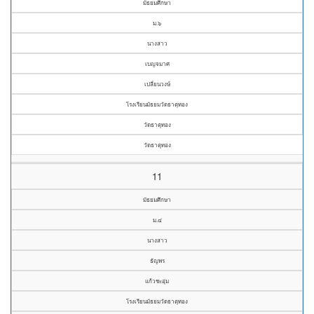
มัธยมศึกษา
ม.๖
นางสาว
เบญจมาศ
เปลี่ยนวงษ์
โรงเรียนมัธยมวัดธาตุทอง
วัดธาตุทอง
วัดธาตุทอง
11
มัธยมศึกษา
ม.๔
นางสาว
ธัญพร
แก้วชะอุ่ม
โรงเรียนมัธยมวัดธาตุทอง