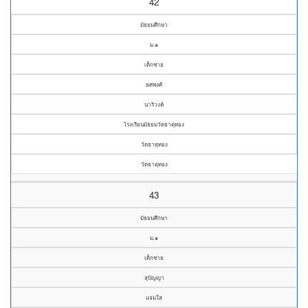
42
มัธยมศึกษา
ม.๑
เด็กชาย
ยศพงศ์
นาริวงค์
โรงเรียนมัธยมวัดธาตุทอง
วัดธาตุทอง
วัดธาตุทอง
43
มัธยมศึกษา
ม.๑
เด็กชาย
สุปัญญา
แจ่มใส