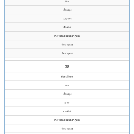
ม.๑
เด็กหญิง
เบญจพร
หมื่นพันธ์
โรงเรียนมัธยมวัดธาตุทอง
วัดธาตุทอง
วัดธาตุทอง
38
มัธยมศึกษา
ม.๑
เด็กหญิง
ญาดา
สารพันธ์
โรงเรียนมัธยมวัดธาตุทอง
วัดธาตุทอง