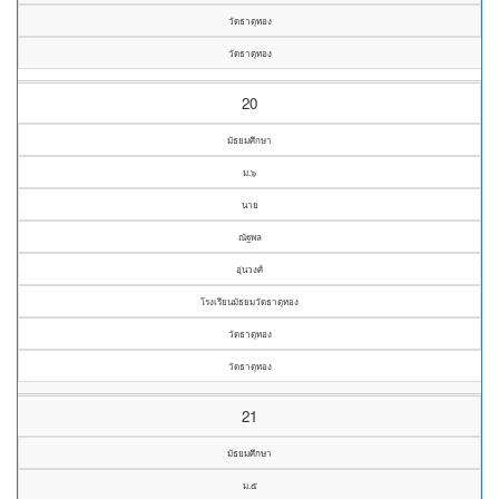
วัดธาตุทอง
วัดธาตุทอง
20
มัธยมศึกษา
ม.๖
นาย
ณัฐพล
อุ่นวงศ์
โรงเรียนมัธยมวัดธาตุทอง
วัดธาตุทอง
วัดธาตุทอง
21
มัธยมศึกษา
ม.๕