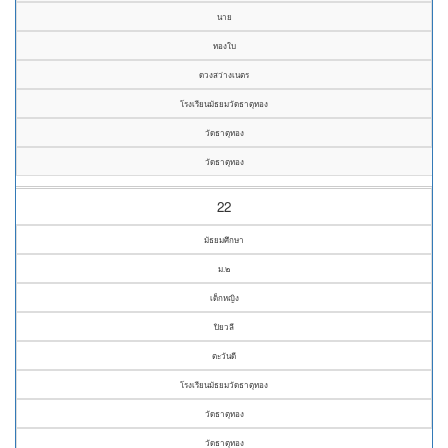
นาย
ทองใบ
ดวงสว่างเนตร
โรงเรียนมัธยมวัดธาตุทอง
วัดธาตุทอง
วัดธาตุทอง
22
มัธยมศึกษา
ม.๒
เด็กหญิง
ปิยวลี
ตะวันดี
โรงเรียนมัธยมวัดธาตุทอง
วัดธาตุทอง
วัดธาตุทอง