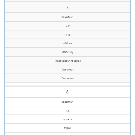
7
มัธยมศึกษา
ม.๕
นาย
กษิดิ์เดช
ศิริสำราญ
โรงเรียนมัธยมวัดธาตุทอง
วัดธาตุทอง
วัดธาตุทอง
8
มัธยมศึกษา
ม.๕
นางสาว
สิริสุดา