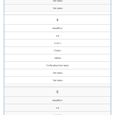
วัดธาตุทอง
วัดธาตุทอง
4
มัธยมศึกษา
ม.๕
นางสาว
วิวันทนา
เทศทอง
โรงเรียนมัธยมวัดธาตุทอง
วัดธาตุทอง
วัดธาตุทอง
5
มัธยมศึกษา
ม.๕