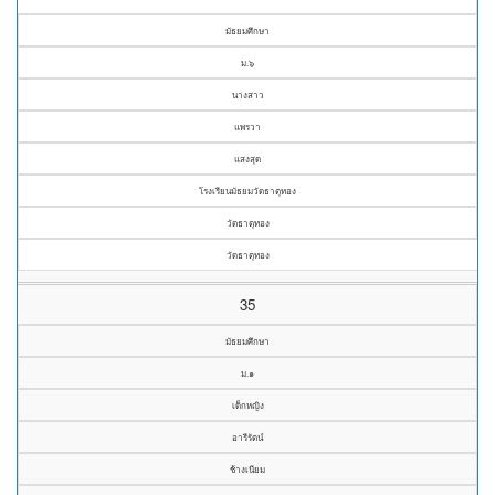
มัธยมศึกษา
ม.๖
นางสาว
แพรวา
แสงสุด
โรงเรียนมัธยมวัดธาตุทอง
วัดธาตุทอง
วัดธาตุทอง
35
มัธยมศึกษา
ม.๑
เด็กหญิง
อารีรัตน์
ช้างเนียม