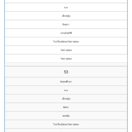
ม.๑
เด็กหญิง
มินตรา
แก่นจันทร์ดี
โรงเรียนมัธยมวัดธาตุทอง
วัดธาตุทอง
วัดธาตุทอง
53
มัธยมศึกษา
ม.๑
เด็กหญิง
พัสชา
พรมนิ่ม
โรงเรียนมัธยมวัดธาตุทอง