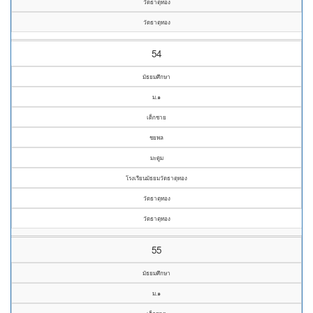
วัดธาตุทอง
วัดธาตุทอง
54
มัธยมศึกษา
ม.๑
เด็กชาย
ชยพล
มะตูม
โรงเรียนมัธยมวัดธาตุทอง
วัดธาตุทอง
วัดธาตุทอง
55
มัธยมศึกษา
ม.๑