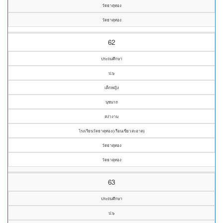
วัดธาตุทอง
วัดธาตุทอง
62
ประถมศึกษา
ป.๖
เด็กหญิง
นุชนาถ
สง่างาม
โรงเรียนวัดธาตุทอง(เรือนเขียวสะอาด)
วัดธาตุทอง
วัดธาตุทอง
63
ประถมศึกษา
ป.๖