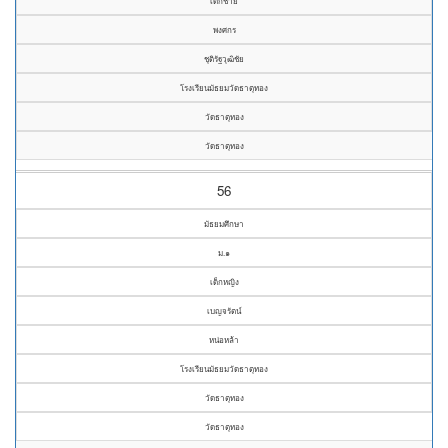
เด็กชาย
พงศกร
ชุติรัฐวุฒิชัย
โรงเรียนมัธยมวัดธาตุทอง
วัดธาตุทอง
วัดธาตุทอง
56
มัธยมศึกษา
ม.๑
เด็กหญิง
เบญจรัตน์
หน่อหล้า
โรงเรียนมัธยมวัดธาตุทอง
วัดธาตุทอง
วัดธาตุทอง