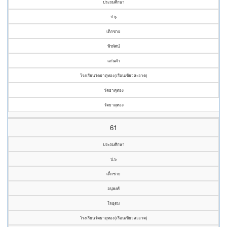
ประถมศึกษา
ป.๖
เด็กชาย
พีรทัศน์
แก่นคำ
โรงเรียนวัดธาตุทอง(เรือนเขียวสะอาด)
วัดธาตุทอง
วัดธาตุทอง
61
ประถมศึกษา
ป.๖
เด็กชาย
อนุพงศ์
ใจอุดม
โรงเรียนวัดธาตุทอง(เรือนเขียวสะอาด)