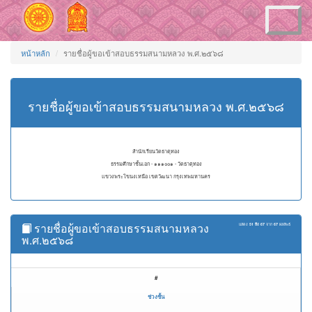
Toggle
navigation
หน้าหลัก
รายชื่อผู้ขอเข้าสอบธรรมสนามหลวง พ.ศ.๒๕๖๘
รายชื่อผู้ขอเข้าสอบธรรมสนามหลวง พ.ศ.๒๕๖๘
สำนักเรียนวัดธาตุทอง
ธรรมศึกษาชั้นเอก - ๑๑๑๐๐๑ - วัดธาตุทอง
แขวงพระโขนงเหนือ เขตวัฒนา กรุงเทพมหานคร
รายชื่อผู้ขอเข้าสอบธรรมสนามหลวง
แสดง
51 ถึง 67
จาก
67
ผลลัพธ์
พ.ศ.๒๕๖๘
#
ช่วงชั้น