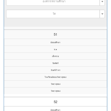
องค์กร/สถานศึกษา
วัด
51
มัธยมศึกษา
ม.๑
เด็กชาย
นิลพัตร์
จันทร์กำจร
โรงเรียนมัธยมวัดธาตุทอง
วัดธาตุทอง
วัดธาตุทอง
52
มัธยมศึกษา