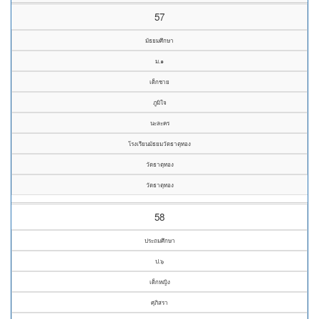
57
มัธยมศึกษา
ม.๑
เด็กชาย
ภูมิใจ
นะละคร
โรงเรียนมัธยมวัดธาตุทอง
วัดธาตุทอง
วัดธาตุทอง
58
ประถมศึกษา
ป.๖
เด็กหญิง
ศุภิสรา