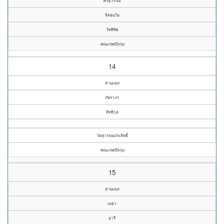
ศรีสุวรรณ์
จิตธมฺโม
วัดพิชัย
คณะเขตบึงกุ่ม
14
สามเณร
ภัทรากร
สิทธิกุล
วัดสุวรรณประสิทธิ์
คณะเขตบึงกุ่ม
15
สามเณร
เมธา
อารี