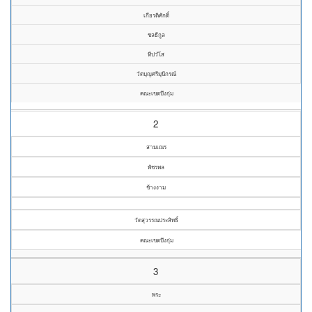
เกียรติศักดิ์
ชลธีกูล
ทีปวํโส
วัดบุญศรีมุนีกรณ์
คณะเขตบึงกุ่ม
2
สามเณร
พัชรพล
ช้างงาม
วัดสุวรรณประสิทธิ์
คณะเขตบึงกุ่ม
3
พระ