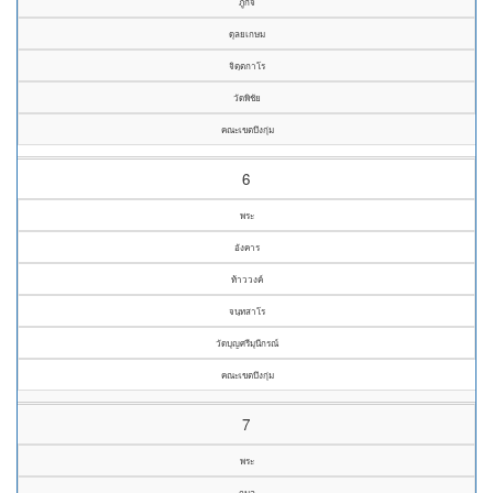
ภูกิจ
ดุลยเกษม
จิตฺตกาโร
วัดพิชัย
คณะเขตบึงกุ่ม
6
พระ
อังคาร
ท้าววงค์
จนฺทสาโร
วัดบุญศรีมุนีกรณ์
คณะเขตบึงกุ่ม
7
พระ
กมล