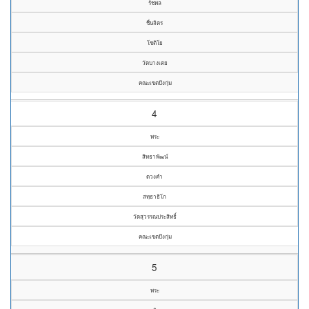
รัชพล
ชื่นจิตร
โชติโย
วัดบางเตย
คณะเขตบึงกุ่ม
4
พระ
สิทธาพัฒน์
ดวงคำ
สทฺธาธิโก
วัดสุวรรณประสิทธิ์
คณะเขตบึงกุ่ม
5
พระ