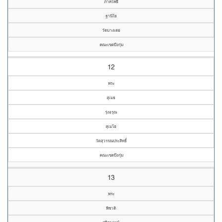
ภาคโพธิ์
ฐานิโย
วัดบางเตย
คณะเขตบึงกุ่ม
12
พระ
สุเมธ
รุ่งอรุณ
สุเมโธ
วัดสุวรรณประสิทธิ์
คณะเขตบึงกุ่ม
13
พระ
พิชาติ