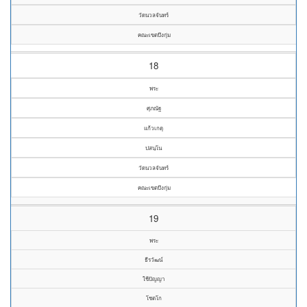
วัดนวลจันทร์
คณะเขตบึงกุ่ม
18
พระ
ศุภณัฐ
แก้วเกตุ
ปสนฺโน
วัดนวลจันทร์
คณะเขตบึงกุ่ม
19
พระ
ธีรวัฒน์
ใช้ปัญญา
โชตโก