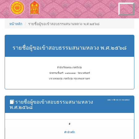
Toggle
navigation
หน้าหลัก
รายชื่อผู้ขอเข้าสอบธรรมสนามหลวง พ.ศ.๒๕๖๘
รายชื่อผู้ขอเข้าสอบธรรมสนามหลวง พ.ศ.๒๕๖๘
สำนักเรียนคณะเขตบึงกุ่ม
นักธรรมชั้นตรี - ๑๑๒๐๐๓๗ - วัดนวลจันทร์
แขวงคลองกุ่ม เขตบึงกุ่ม กรุงเทพมหานคร
รายชื่อผู้ขอเข้าสอบธรรมสนามหลวง
แสดง
1 ถึง 19
จาก
19
ผลลัพธ์
พ.ศ.๒๕๖๘
#
คำนำหน้า