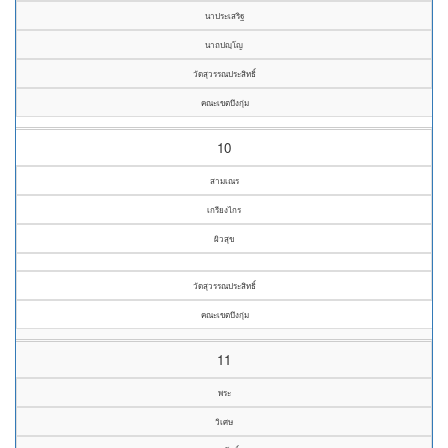
นาประเสริฐ
นาถปญฺโญ
วัดสุวรรณประสิทธิ์
คณะเขตบึงกุ่ม
10
สามเณร
เกรียงไกร
ผิวสุข
วัดสุวรรณประสิทธิ์
คณะเขตบึงกุ่ม
11
พระ
วิเศษ