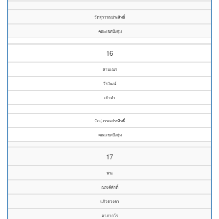
วัดสุวรรณประสิทธิ์
คณะเขตบึงกุ่ม
16
สามเณร
วีรวัฒน์
เบ้าคำ
วัดสุวรรณประสิทธิ์
คณะเขตบึงกุ่ม
17
พระ
ณรงค์ศักดิ์
แก้วดวงตา
อาภากโร