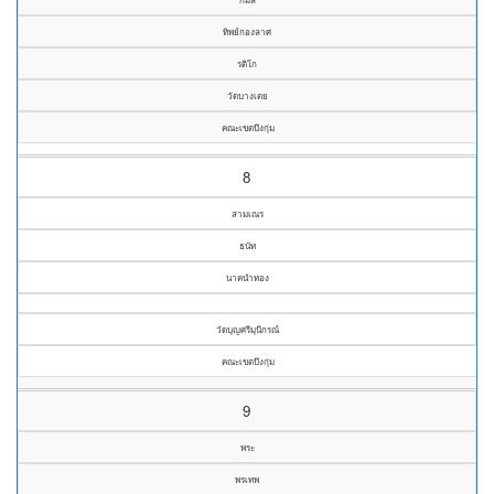
ทิพย์กองลาศ
รติโก
วัดบางเตย
คณะเขตบึงกุ่ม
8
สามเณร
ธนัท
นาคนำทอง
วัดบุญศรีมุนีกรณ์
คณะเขตบึงกุ่ม
9
พระ
พรเทพ