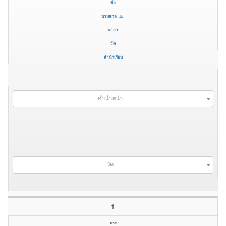
ชื่อ
นามสกุล
ฉายา
วัด
สำนักเรียน
คำนำหน้า
วัด
1
พระ