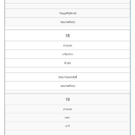
วัดบุญศรีมุนีกรณ์
คณะเขตบึงกุ่ม
18
สามเณร
เกรียงไกร
ผิวสุข
วัดสุวรรณประสิทธิ์
คณะเขตบึงกุ่ม
19
สามเณร
เมธา
อารี