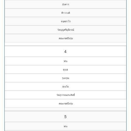
อังคาร
ท้าววงค์
จนฺทสาโร
วัดบุญศรีมุนีกรณ์
คณะเขตบึงกุ่ม
4
พระ
สุเมธ
รุ่งอรุณ
สุเมโธ
วัดสุวรรณประสิทธิ์
คณะเขตบึงกุ่ม
5
พระ