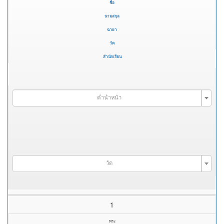
ชื่อ
นามสกุล
ฉายา
วัด
สำนักเรียน
คำนำหน้า
วัด
1
พระ