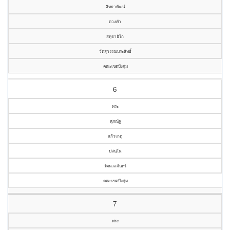
สิทธาพัฒน์
ดวงคำ
สทฺธาธิโก
วัดสุวรรณประสิทธิ์
คณะเขตบึงกุ่ม
6
พระ
ศุภณัฐ
แก้วเกตุ
ปสนฺโน
วัดนวลจันทร์
คณะเขตบึงกุ่ม
7
พระ