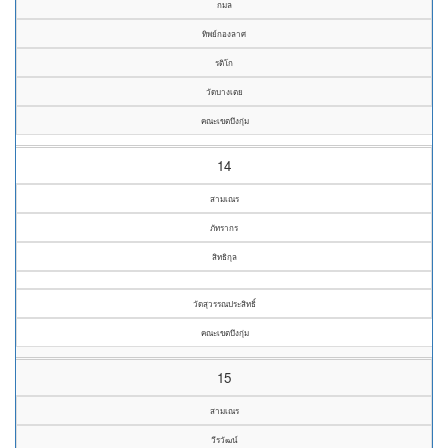
กมล
ทิพย์กองลาศ
รติโก
วัดบางเตย
คณะเขตบึงกุ่ม
14
สามเณร
ภัทรากร
สิทธิกุล
วัดสุวรรณประสิทธิ์
คณะเขตบึงกุ่ม
15
สามเณร
วีรวัฒน์