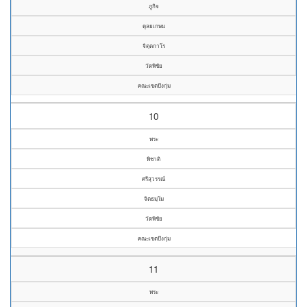
ภูกิจ
ดุลยเกษม
จิตฺตกาโร
วัดพิชัย
คณะเขตบึงกุ่ม
10
พระ
พิชาติ
ศรีสุวรรณ์
จิตธมฺโม
วัดพิชัย
คณะเขตบึงกุ่ม
11
พระ