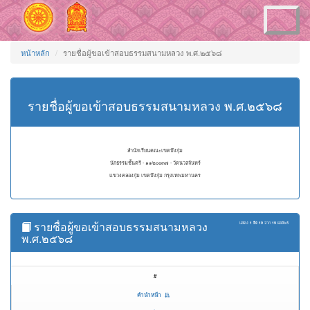
Toggle
navigation
หน้าหลัก
รายชื่อผู้ขอเข้าสอบธรรมสนามหลวง พ.ศ.๒๕๖๘
รายชื่อผู้ขอเข้าสอบธรรมสนามหลวง พ.ศ.๒๕๖๘
สำนักเรียนคณะเขตบึงกุ่ม
นักธรรมชั้นตรี - ๑๑๒๐๐๓๗ - วัดนวลจันทร์
แขวงคลองกุ่ม เขตบึงกุ่ม กรุงเทพมหานคร
รายชื่อผู้ขอเข้าสอบธรรมสนามหลวง
แสดง
1 ถึง 19
จาก
19
ผลลัพธ์
พ.ศ.๒๕๖๘
#
คำนำหน้า