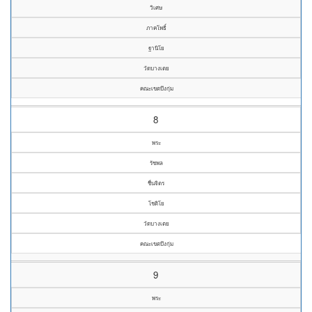
วิเศษ
ภาคโพธิ์
ฐานิโย
วัดบางเตย
คณะเขตบึงกุ่ม
8
พระ
รัชพล
ชื่นจิตร
โชติโย
วัดบางเตย
คณะเขตบึงกุ่ม
9
พระ