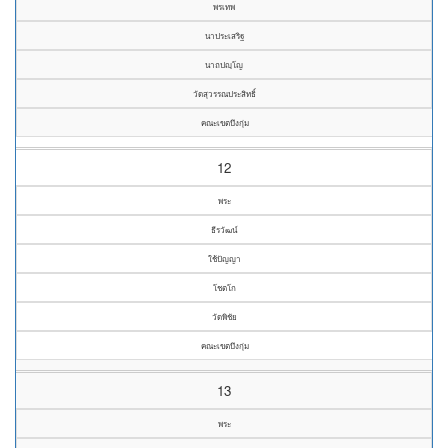
พรเทพ
นาประเสริฐ
นาถปญฺโญ
วัดสุวรรณประสิทธิ์
คณะเขตบึงกุ่ม
12
พระ
ธีรวัฒน์
ใช้ปัญญา
โชตโก
วัดพิชัย
คณะเขตบึงกุ่ม
13
พระ