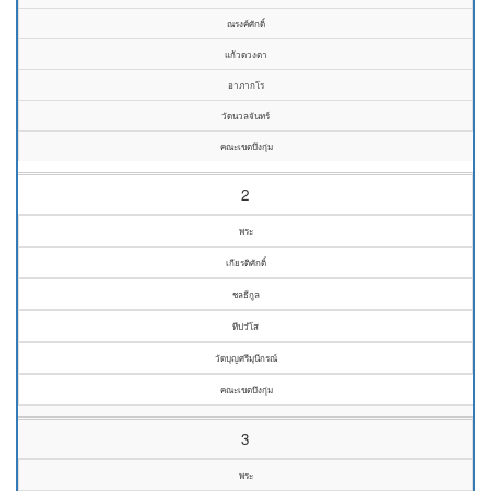
ณรงค์ศักดิ์
แก้วดวงตา
อาภากโร
วัดนวลจันทร์
คณะเขตบึงกุ่ม
2
พระ
เกียรติศักดิ์
ชลธีกูล
ทีปวํโส
วัดบุญศรีมุนีกรณ์
คณะเขตบึงกุ่ม
3
พระ