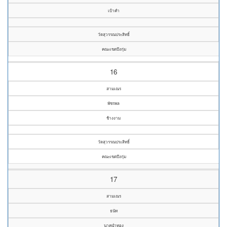
เบ้าคำ
วัดสุวรรณประสิทธิ์
คณะเขตบึงกุ่ม
16
สามเณร
พัชรพล
ช้างงาม
วัดสุวรรณประสิทธิ์
คณะเขตบึงกุ่ม
17
สามเณร
ธนัท
นาคนำทอง