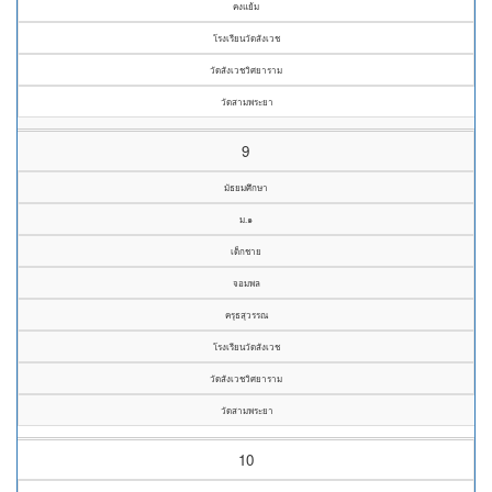
คงแย้ม
โรงเรียนวัดสังเวช
วัดสังเวชวิศยาราม
วัดสามพระยา
9
มัธยมศึกษา
ม.๑
เด็กชาย
จอมพล
ครุธสุวรรณ
โรงเรียนวัดสังเวช
วัดสังเวชวิศยาราม
วัดสามพระยา
10