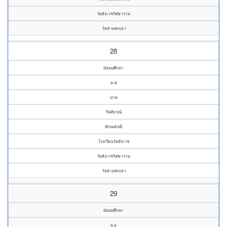
วัดสังเวชวิศยาราม
วัดสามพระยา
28
มัธยมศึกษา
ม.๕
นาย
กิตติกรณ์
ทักษเศรณี
โรงเรียนวัดสังเวช
วัดสังเวชวิศยาราม
วัดสามพระยา
29
มัธยมศึกษา
ม.๖