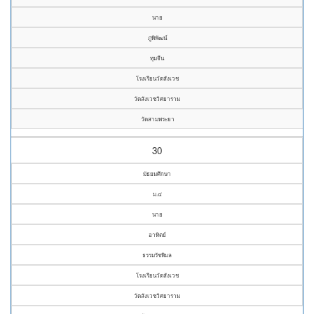
นาย
ภูพิพัฒน์
ทุมจีน
โรงเรียนวัดสังเวช
วัดสังเวชวิศยาราม
วัดสามพระยา
30
มัธยมศึกษา
ม.๔
นาย
อาทิตย์
ธรรมรัชพิมล
โรงเรียนวัดสังเวช
วัดสังเวชวิศยาราม