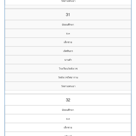
วัดสามพระยา
31
มัธยมศึกษา
ม.๓
เด็กชาย
เลิศทินกร
นานคำ
โรงเรียนวัดสังเวช
วัดสังเวชวิศยาราม
วัดสามพระยา
32
มัธยมศึกษา
ม.๓
เด็กชาย