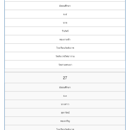
มัธยมศึกษา
ม.๕
นาย
วีรภัทร์
ทองงามขำ
โรงเรียนวัดสังเวช
วัดสังเวชวิศยาราม
วัดสามพระยา
27
มัธยมศึกษา
ม.๓
นางสาว
สุดารัตน์
ทองเจริญ
โรงเรียนวัดสังเวช