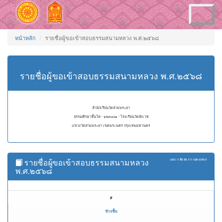
Toggle
navigation
หน้าหลัก
รายชื่อผู้ขอเข้าสอบธรรมสนามหลวง พ.ศ.๒๕๖๘
รายชื่อผู้ขอเข้าสอบธรรมสนามหลวง พ.ศ.๒๕๖๘
สำนักเรียนวัดสามพระยา
ธรรมศึกษาชั้นโท - ๑๒๓๐๐๑ - โรงเรียนวัดสังเวช
แขวงวัดสามพระยา เขตพระนคร กรุงเทพมหานคร
รายชื่อผู้ขอเข้าสอบธรรมสนามหลวง
แสดง
1 ถึง 50
จาก
128
ผลลัพธ์
พ.ศ.๒๕๖๘
#
ช่วงชั้น