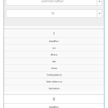
องค์กร/สถานศึกษา
วัด
1
มัธยมศึกษา
ม.๓
เด็กชาย
พชร
ก๋งอ่อน
โรงเรียนวัดสังเวช
วัดสังเวชวิศยาราม
วัดสามพระยา
2
มัธยมศึกษา