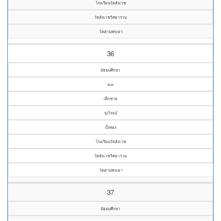
โรงเรียนวัดสังเวช
วัดสังเวชวิศยาราม
วัดสามพระยา
36
มัธยมศึกษา
ม.๓
เด็กชาย
รุ่งโรจน์
บั้งทอง
โรงเรียนวัดสังเวช
วัดสังเวชวิศยาราม
วัดสามพระยา
37
มัธยมศึกษา