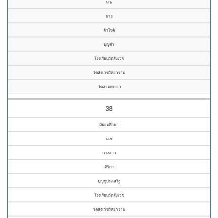
ม.๖
นาย
จิรโชติ
บุญคำ
โรงเรียนวัดสังเวช
วัดสังเวชวิศยาราม
วัดสามพระยา
38
มัธยมศึกษา
ม.๔
นางสาว
ศิริภา
บุญชูประเสริฐ
โรงเรียนวัดสังเวช
วัดสังเวชวิศยาราม