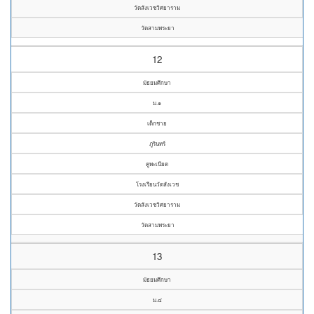
วัดสังเวชวิศยาราม
วัดสามพระยา
12
มัธยมศึกษา
ม.๑
เด็กชาย
ภูรินทร์
คูพะเนียด
โรงเรียนวัดสังเวช
วัดสังเวชวิศยาราม
วัดสามพระยา
13
มัธยมศึกษา
ม.๔