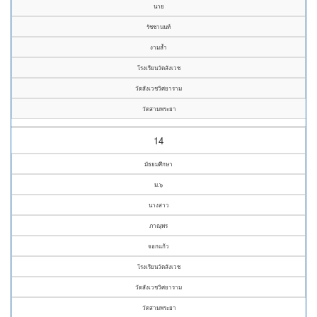
นาย
รัชชานนท์
งามล้ำ
โรงเรียนวัดสังเวช
วัดสังเวชวิศยาราม
วัดสามพระยา
14
มัธยมศึกษา
ม.๖
นางสาว
ภาณุพร
จอกแก้ว
โรงเรียนวัดสังเวช
วัดสังเวชวิศยาราม
วัดสามพระยา