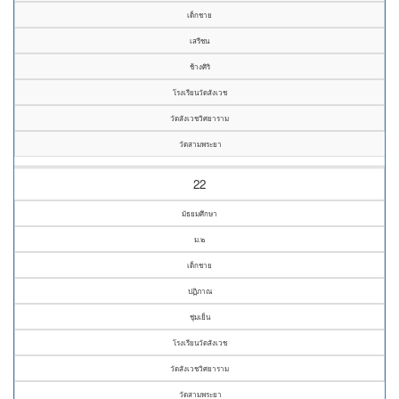
เด็กชาย
เสรีชน
ช้างศิริ
โรงเรียนวัดสังเวช
วัดสังเวชวิศยาราม
วัดสามพระยา
22
มัธยมศึกษา
ม.๒
เด็กชาย
ปฏิภาณ
ชุ่มเย็น
โรงเรียนวัดสังเวช
วัดสังเวชวิศยาราม
วัดสามพระยา