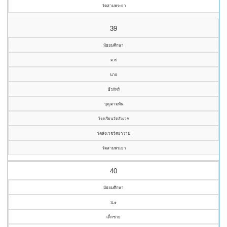
วัดสามพระยา
39
มัธยมศึกษา
ม.๔
นาย
ธีรภัทร์
บุญตามทัน
โรงเรียนวัดสังเวช
วัดสังเวชวิศยาราม
วัดสามพระยา
40
มัธยมศึกษา
ม.๑
เด็กชาย