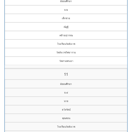
มัธยมศึกษา
ม.๒
เด็กชาย
ณัฏฐ์
คล้ายสุวรรณ
โรงเรียนวัดสังเวช
วัดสังเวชวิศยาราม
วัดสามพระยา
11
มัธยมศึกษา
ม.๔
นาย
ธวัลรัตน์
คุณสอน
โรงเรียนวัดสังเวช