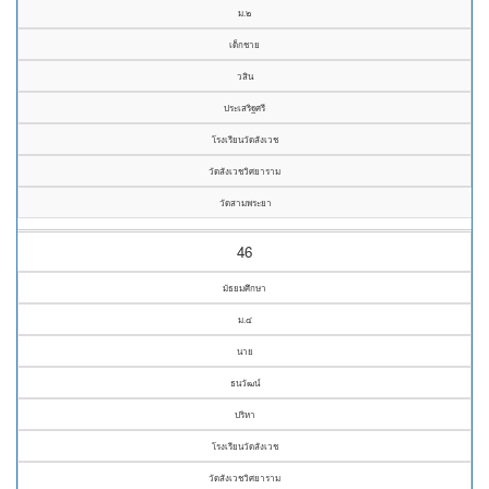
ม.๒
เด็กชาย
วสิน
ประเสริฐศรี
โรงเรียนวัดสังเวช
วัดสังเวชวิศยาราม
วัดสามพระยา
46
มัธยมศึกษา
ม.๔
นาย
ธนวัฒน์
ปริหา
โรงเรียนวัดสังเวช
วัดสังเวชวิศยาราม