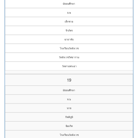
มัธยมศึกษา
ม.๒
เด็กชาย
จิรภัทร
ฉายาทับ
โรงเรียนวัดสังเวช
วัดสังเวชวิศยาราม
วัดสามพระยา
19
มัธยมศึกษา
ม.๖
นาย
กิตติภูมิ
ฉิมเกิด
โรงเรียนวัดสังเวช