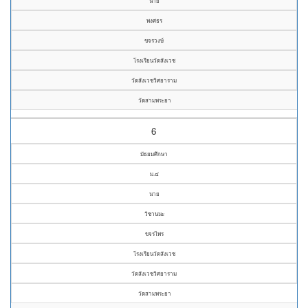
นาย
พงศธร
ขจรวงษ์
โรงเรียนวัดสังเวช
วัดสังเวชวิศยาราม
วัดสามพระยา
6
มัธยมศึกษา
ม.๔
นาย
วิชานนะ
ขจรไพร
โรงเรียนวัดสังเวช
วัดสังเวชวิศยาราม
วัดสามพระยา