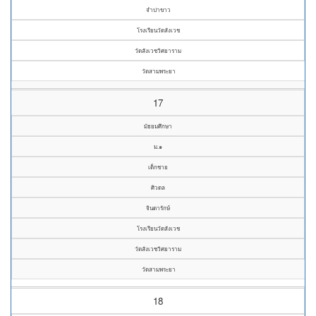
จำปาขาว
โรงเรียนวัดสังเวช
วัดสังเวชวิศยาราม
วัดสามพระยา
17
มัธยมศึกษา
ม.๑
เด็กชาย
ศิวดล
จินดารักษ์
โรงเรียนวัดสังเวช
วัดสังเวชวิศยาราม
วัดสามพระยา
18