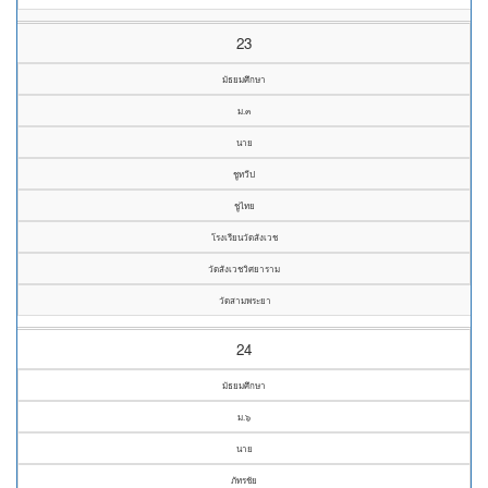
23
มัธยมศึกษา
ม.๓
นาย
ชูทวีป
ชูไทย
โรงเรียนวัดสังเวช
วัดสังเวชวิศยาราม
วัดสามพระยา
24
มัธยมศึกษา
ม.๖
นาย
ภัทรชัย