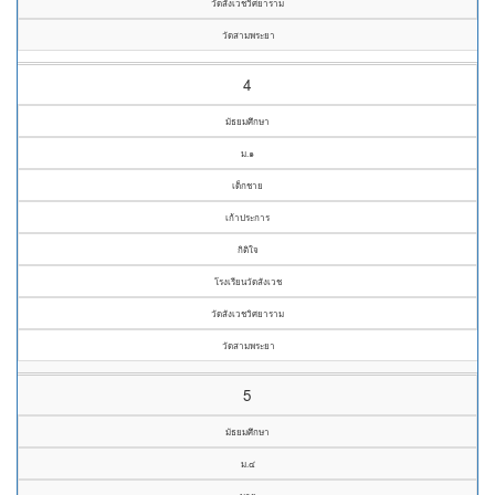
วัดสังเวชวิศยาราม
วัดสามพระยา
4
มัธยมศึกษา
ม.๑
เด็กชาย
เก้าประการ
กิติใจ
โรงเรียนวัดสังเวช
วัดสังเวชวิศยาราม
วัดสามพระยา
5
มัธยมศึกษา
ม.๔