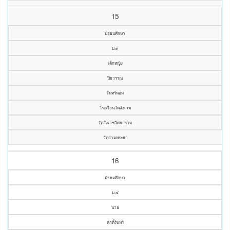
15
มัธยมศึกษา
ม.๓
เด็กหญิง
ปิยวรรณ
จันทร์หอม
โรงเรียนวัดสังเวช
วัดสังเวชวิศยาราม
วัดสามพระยา
16
มัธยมศึกษา
ม.๔
นาย
ศักดิ์รินทร์