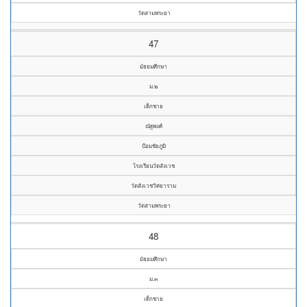
วัดสามพระยา
47
มัธยมศึกษา
ม.๒
เด็กชาย
ณัฐพงศ์
ป้อมชัยภูมิ
โรงเรียนวัดสังเวช
วัดสังเวชวิศยาราม
วัดสามพระยา
48
มัธยมศึกษา
ม.๓
เด็กชาย