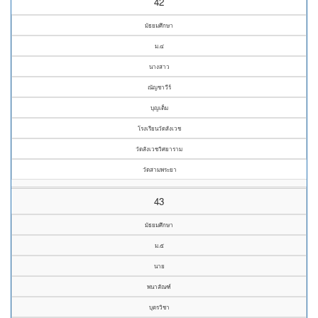
42
มัธยมศึกษา
ม.๔
นางสาว
ณัญชาวีร์
บุญเต็ม
โรงเรียนวัดสังเวช
วัดสังเวชวิศยาราม
วัดสามพระยา
43
มัธยมศึกษา
ม.๕
นาย
พนาสัณฑ์
บุตรวิชา