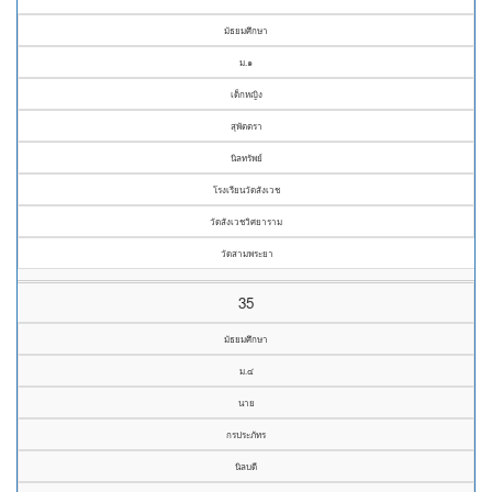
มัธยมศึกษา
ม.๑
เด็กหญิง
สุพัตตรา
นิลทรัพย์
โรงเรียนวัดสังเวช
วัดสังเวชวิศยาราม
วัดสามพระยา
35
มัธยมศึกษา
ม.๔
นาย
กรประภัทร
นิลบดี