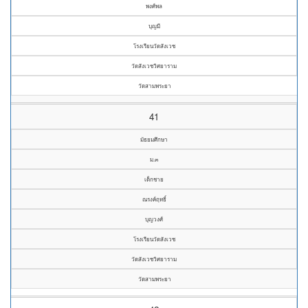
พงศ์พล
บุญมี
โรงเรียนวัดสังเวช
วัดสังเวชวิศยาราม
วัดสามพระยา
41
มัธยมศึกษา
ม.๓
เด็กชาย
ณรงค์ฤทธิ์
บุญวงศ์
โรงเรียนวัดสังเวช
วัดสังเวชวิศยาราม
วัดสามพระยา