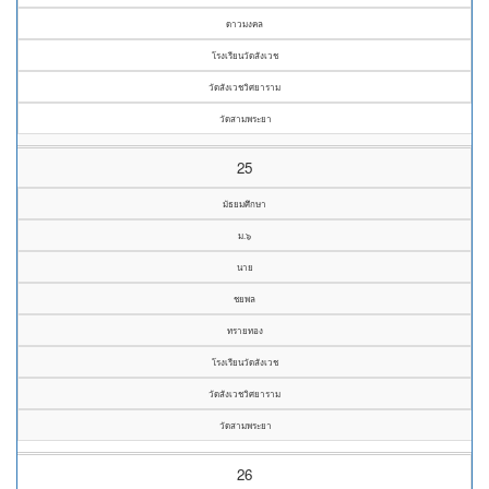
ดาวมงคล
โรงเรียนวัดสังเวช
วัดสังเวชวิศยาราม
วัดสามพระยา
25
มัธยมศึกษา
ม.๖
นาย
ชยพล
ทรายทอง
โรงเรียนวัดสังเวช
วัดสังเวชวิศยาราม
วัดสามพระยา
26