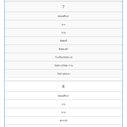
7
มัธยมศึกษา
ม.๓
นาย
พีรศักดิ์
ขันทองคำ
โรงเรียนวัดสังเวช
วัดสังเวชวิศยาราม
วัดสามพระยา
8
มัธยมศึกษา
ม.๖
นาย
ศุภกรณ์