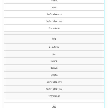
ชนินทร์
นาสุก
โรงเรียนวัดสังเวช
วัดสังเวชวิศยาราม
วัดสามพระยา
33
มัธยมศึกษา
ม.๑
เด็กชาย
ชินพัฒน์
นาใจนึก
โรงเรียนวัดสังเวช
วัดสังเวชวิศยาราม
วัดสามพระยา
34