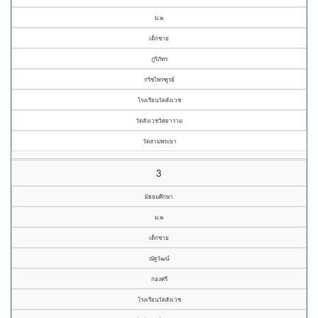
ม.๒
เด็กชาย
ภูริภัทร
กริชไพรฑูรย์
โรงเรียนวัดสังเวช
วัดสังเวชวิศยาราม
วัดสามพระยา
3
มัธยมศึกษา
ม.๒
เด็กชาย
ณัฐวัฒน์
กองศรี
โรงเรียนวัดสังเวช