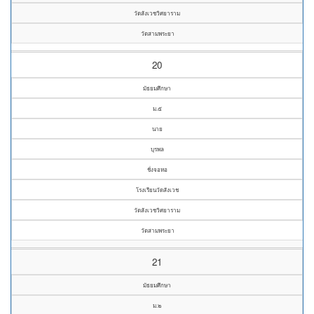
วัดสังเวชวิศยาราม
วัดสามพระยา
20
มัธยมศึกษา
ม.๕
นาย
บุรพล
ชั่งจอหอ
โรงเรียนวัดสังเวช
วัดสังเวชวิศยาราม
วัดสามพระยา
21
มัธยมศึกษา
ม.๒