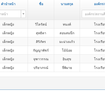
คำนำหน้า
ชื่อ
นามสกุล
องค์กร
ำหน้า
องค์กร/สถานศ
เด็กหญิง
วิไลรัตน์
ทนงค์
โรงเรีย
เด็กหญิง
สุทธิดา
สอนสมนึก
โรงเรีย
เด็กหญิง
สิริภัทร
มะม่วงแก้ว
โรงเรีย
เด็กหญิง
กัญญาพัชร์
โม้น้อย
โรงเรีย
เด็กหญิง
จุฑาวรรณ
อินสุข
โรงเรีย
เด็กหญิง
ปริยาภรณ์
จี่พิมาย
โรงเรีย