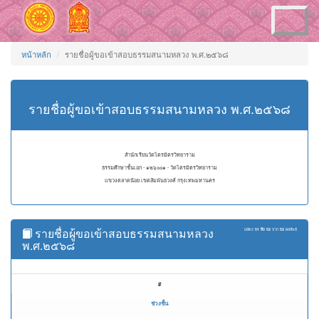
Toggle
navigation
หน้าหลัก
รายชื่อผู้ขอเข้าสอบธรรมสนามหลวง พ.ศ.๒๕๖๘
รายชื่อผู้ขอเข้าสอบธรรมสนามหลวง พ.ศ.๒๕๖๘
สำนักเรียนวัดไตรมิตรวิทยาราม
ธรรมศึกษาชั้นเอก - ๑๒๖๐๐๑ - วัดไตรมิตรวิทยาราม
แขวงตลาดน้อย เขตสัมพันธวงศ์ กรุงเทพมหานคร
รายชื่อผู้ขอเข้าสอบธรรมสนามหลวง
แสดง
51 ถึง 52
จาก
52
ผลลัพธ์
พ.ศ.๒๕๖๘
#
ช่วงชั้น