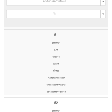
องค์กร/สถานศึกษา
วัด
51
อุดมศึกษา
ป.ตรี
นางสาว
สุภาพร
บั้งทอง
โรงเรียนวัดจักรวรรดิ
วัดจักรวรรดิราชาวาส
วัดจักรวรรดิราชาวาส
52
อุดมศึกษา