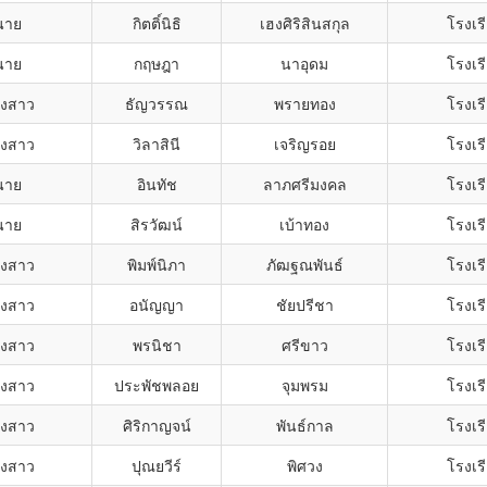
นาย
กิตติ์นิธิ
เฮงศิริสินสกุล
โรงเรี
นาย
กฤษฎา
นาอุดม
โรงเรี
งสาว
ธัญวรรณ
พรายทอง
โรงเรี
งสาว
วิลาสินี
เจริญรอย
โรงเรี
นาย
อินทัช
ลาภศรีมงคล
โรงเรี
นาย
สิรวัฒน์
เบ้าทอง
โรงเรี
งสาว
พิมพ์นิภา
ภัฒฐณพันธ์
โรงเรี
งสาว
อนัญญา
ชัยปรีชา
โรงเรี
งสาว
พรนิชา
ศรีขาว
โรงเรี
งสาว
ประพัชพลอย
จุมพรม
โรงเรี
งสาว
ศิริกาญจน์
พันธ์กาล
โรงเรี
งสาว
ปุณยวีร์
พิศวง
โรงเรี