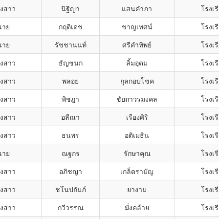
งสาว
นิฐิญา
แสนคำภา
โรงเรี
นาย
กฤติเดช
ชาญเทศน์
โรงเรี
นาย
รัชชานนท์
ศรีคำทิพย์
โรงเรี
งสาว
ธัญชนก
ลิ้มอุดม
โรงเรี
งสาว
พลอย
กุลกอบโชค
โรงเรี
งสาว
พิชฎา
ชัยถาวรมงคล
โรงเรี
งสาว
อลีณา
เรืองศิริ
โรงเรี
งสาว
ธนพร
อติเมธิน
โรงเรี
นาย
ณฐกร
รักษาคุณ
โรงเรี
งสาว
อภิชญา
เกล็ดรามัญ
โรงเรี
งสาว
ชโนปถัมภ์
ยางาม
โรงเรี
งสาว
กวีวรรณ
มั่งคล้าย
โรงเรี