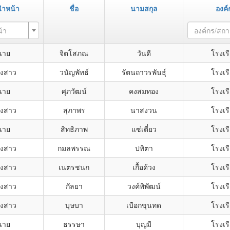
ำหน้า
ชื่อ
นามสกุล
องค์
้า
องค์กร/สถ
นาย
จิตโสภณ
วันดี
โรงเรี
งสาว
วนัญพัทธ์
รัตนถาวรพันธุ์
โรงเรี
นาย
ศุภวัฒน์
คงสมทอง
โรงเรี
งสาว
สุภาพร
นาสงวน
โรงเรี
นาย
สิทธิภาพ
แซ่เตี๋ยว
โรงเรี
งสาว
กมลพรรณ
ปทิตา
โรงเรี
งสาว
เนตรชนก
เกื้อด้วง
โรงเรี
งสาว
กัลยา
วงค์พิพัฒน์
โรงเรี
งสาว
บุษบา
เบือกขุนทด
โรงเรี
นาย
ธรรษา
บุญมี
โรงเรี