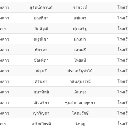
งสาว
สุรัตน์ติกานต์
ราชวงค์
โรงเรี
งสาว
มณฑิชา
แซ่แจว
โรงเรี
นาย
กิตติวุฒิ
ศุภเสริฐ
โรงเรี
งสาว
ณัฐณิชา
ผักเฒ่า
โรงเรี
งสาว
พัชรดา
เสนศรี
โรงเรี
งสาว
บัณฑิตา
ไทยแท้
โรงเรี
งสาว
ณัฐนรี
ประเสริฐท่าไม้
โรงเรี
งสาว
ศิรินภา
กลิ่นสุบรรณ์
โรงเรี
งสาว
ชนาทิพย์
เงินทอง
โรงเรี
งสาว
ณัจฉริยา
ชุมสาย ณ อยุธยา
โรงเรี
งสาว
ญาริญดา
โคตะรักษ์
โรงเรี
นาย
เกริกเกียรติ
วังบุญ
โรงเรี