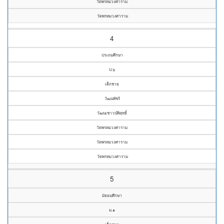
วัดพรหมวงศาราม
วัดพรหมวงศาราม
4
ประถมศึกษา
ป.๖
เด็กชาย
วัฒนพัชร์
วัฒนเชาวน์พิสุทธิ์
วัดพรหมวงศาราม
วัดพรหมวงศาราม
วัดพรหมวงศาราม
5
มัธยมศึกษา
ม.๑