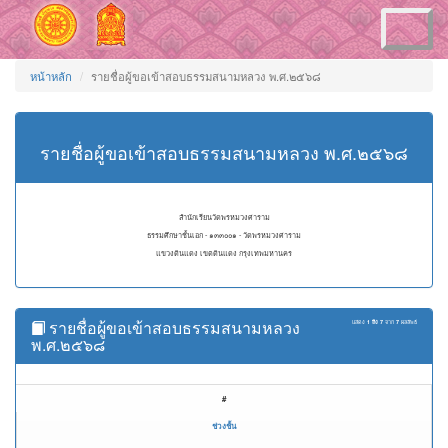
Toggle
navigation
หน้าหลัก
รายชื่อผู้ขอเข้าสอบธรรมสนามหลวง พ.ศ.๒๕๖๘
รายชื่อผู้ขอเข้าสอบธรรมสนามหลวง พ.ศ.๒๕๖๘
สำนักเรียนวัดพรหมวงศาราม
ธรรมศึกษาชั้นเอก - ๑๓๓๐๐๑ - วัดพรหมวงศาราม
แขวงดินแดง เขตดินแดง กรุงเทพมหานคร
รายชื่อผู้ขอเข้าสอบธรรมสนามหลวง
แสดง
1 ถึง 7
จาก
7
ผลลัพธ์
พ.ศ.๒๕๖๘
#
ช่วงชั้น