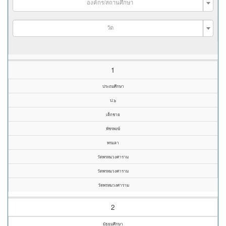
องค์กร/สถานศึกษา
วัด
1
ประถมศึกษา
ป.๖
เด็กชาย
พัชรพงษ์
พรมลา
วัดพรหมวงศาราม
วัดพรหมวงศาราม
วัดพรหมวงศาราม
2
มัธยมศึกษา