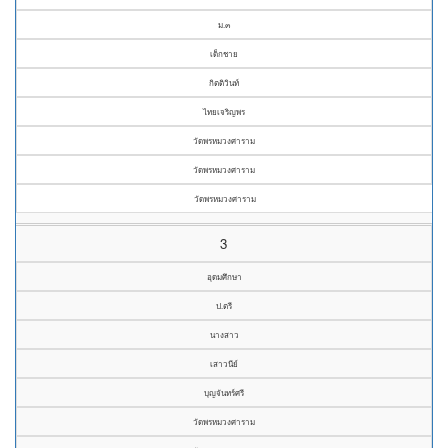
ม.๓
เด็กชาย
กิตติวินท์
ไทยเจริญพร
วัดพรหมวงศาราม
วัดพรหมวงศาราม
วัดพรหมวงศาราม
3
อุดมศึกษา
ป.ตรี
นางสาว
เสาวนีย์
บุญจันทร์ศรี
วัดพรหมวงศาราม