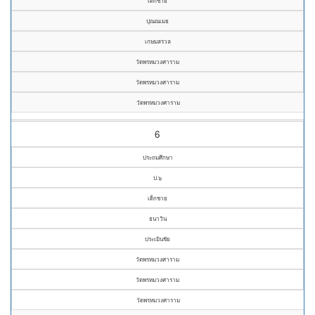
เด็กชาย
ปุณณเมธ
เกษมสรวล
วัดพรหมวงศาราม
วัดพรหมวงศาราม
วัดพรหมวงศาราม
6
ประถมศึกษา
ป.๖
เด็กชาย
ธนาวิน
ประเมินชัย
วัดพรหมวงศาราม
วัดพรหมวงศาราม
วัดพรหมวงศาราม