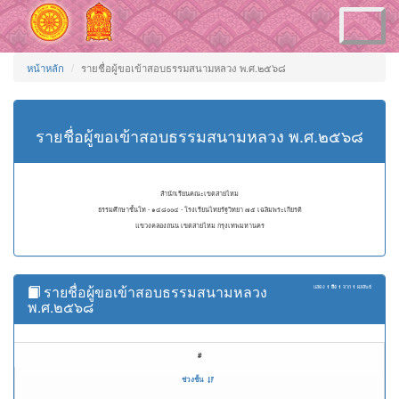
Toggle
navigation
หน้าหลัก
รายชื่อผู้ขอเข้าสอบธรรมสนามหลวง พ.ศ.๒๕๖๘
รายชื่อผู้ขอเข้าสอบธรรมสนามหลวง พ.ศ.๒๕๖๘
สำนักเรียนคณะเขตสายไหม
ธรรมศึกษาชั้นโท - ๑๔๘๐๐๔ - โรงเรียนไทยรัฐวิทยา ๗๕ เฉลิมพระเกียรติ
แขวงคลองถนน เขตสายไหม กรุงเทพมหานคร
รายชื่อผู้ขอเข้าสอบธรรมสนามหลวง
แสดง
1 ถึง 1
จาก
1
ผลลัพธ์
พ.ศ.๒๕๖๘
#
ช่วงชั้น