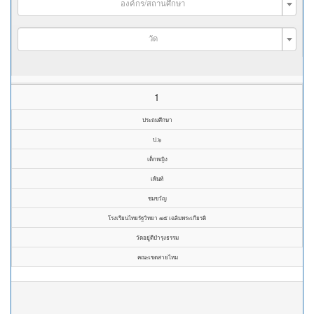
องค์กร/สถานศึกษา
วัด
1
ประถมศึกษา
ป.๖
เด็กหญิง
เพ้นท์
ชมขวัญ
โรงเรียนไทยรัฐวิทยา ๗๕ เฉลิมพระเกียรติ
วัดอยู่ดีบำรุงธรรม
คณะเขตสายไหม